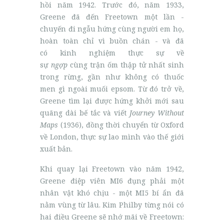
hồi năm 1942. Trước đó, năm 1933,
Greene đã đến Freetown một lần -
chuyến đi ngẫu hứng cùng người em họ,
hoàn toàn chỉ vì buồn chán - và đã
có kinh nghiệm thực sự về
sự
ngợp
cùng trận ốm thập tử nhất sinh
trong rừng, gần như không có thuốc
men gì ngoài muối epsom. Từ đó trở về,
Greene tìm lại được hứng khởi mới sau
quãng dài bế tắc và viết
Journey Without
Maps
(1936), đồng thời chuyển từ Oxford
về London, thực sự lao mình vào thế giới
xuất bản.
Khi quay lại Freetown vào năm 1942,
Greene điệp viên MI6 đụng phải một
nhân vật khó chịu - một MI5 bí ẩn đã
nằm vùng từ lâu. Kim Philby từng nói có
hai điều Greene sẽ nhớ mãi về Freetown: