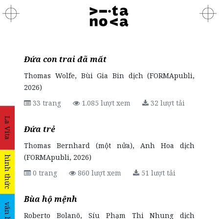
Đứa con trai đã mất
Thomas Wolfe, Bùi Gia Bin dịch (FORMApubli,
2026)
33 trang
1.085 lượt xem
32 lượt tải
La Vita
Đứa trẻ
Thomas Bernhard (một nửa), Anh Hoa dịch
(FORMApubli, 2026)
hình thức
0 trang
860 lượt xem
51 lượt tải
Bùa hộ mệnh
văn bản
Roberto Bolanõ, Síu Phạm Thi Nhung dịch