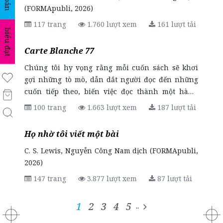
(FORMApubli, 2026)
117 trang
1.760 lượt xem
161 lượt tải
biểu đạt
Carte Blanche 77
Chúng tôi hy vọng rằng mỗi cuốn sách sẽ khơi
gợi những tò mò, dẫn dắt người đọc đến những
cuốn tiếp theo, biến việc đọc thành một hành
trình khám phá và niềm vui bất tận.
100 trang
1.663 lượt xem
187 lượt tải
Họ nhờ tôi viết một bài
C. S. Lewis, Nguyễn Công Nam dịch (FORMApubli,
2026)
147 trang
3.877 lượt xem
87 lượt tải
1
2
3
4
5
..