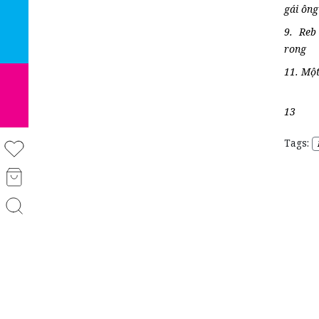
gái ông
9. Reb
rong
11. Một
13
Tags: