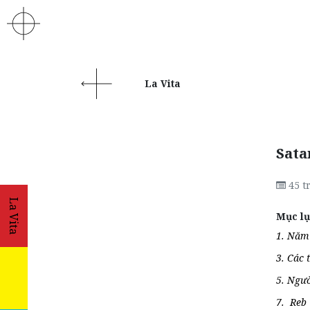
La Vita
Sata
45
t
La Vita
Mục lụ
1. Năm
3. Các 
5. Ngườ
7. Reb