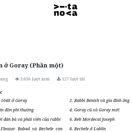
n ở Goray (Phần một)
rang
3.636
lượt xem
127
lượt tải
c
 1648 ở Goray
2. Rabbi Benish và gia đình ông
tin đồn phi thường
4. Goray cũ và Goray mới
i đàn bà và phái viên của rabbi
6. Reb Mordecai Joseph
 Eleazar Babad và Rechele con
8. Rechele ở Lublin