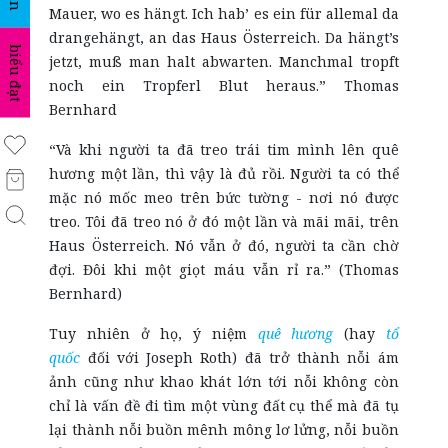
Mauer, wo es hängt. Ich hab’ es ein für allemal da
drangehängt, an das Haus Österreich. Da hängt’s
biểu đạt
jetzt, muß man halt abwarten. Manchmal tropft
noch ein Tropferl Blut heraus.” Thomas
Bernhard
“Và khi người ta đã treo trái tim mình lên quê
hương một lần, thì vậy là đủ rồi. Người ta có thể
mặc nó mốc meo trên bức tường - nơi nó được
treo. Tôi đã treo nó ở đó một lần và mãi mãi, trên
Haus Österreich. Nó vẫn ở đó, người ta cần chờ
đợi. Đôi khi một giọt máu vẫn rỉ ra.” (Thomas
Bernhard)
Tuy nhiên ở họ, ý niệm
quê hương
(hay
tổ
quốc
đối với Joseph Roth) đã trở thành nỗi ám
ảnh cũng như khao khát lớn tới nỗi không còn
chỉ là vấn đề đi tìm một vùng đất cụ thể mà đã tụ
lại thành nỗi buồn mênh mông lơ lửng, nỗi buồn