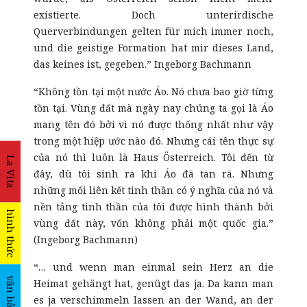
existierte. Doch unterirdische
Querverbindungen gelten für mich immer noch,
und die geistige Formation hat mir dieses Land,
das keines ist, gegeben.” Ingeborg Bachmann
“Không tồn tại một nước Áo. Nó chưa bao giờ từng
tồn tại. Vùng đất mà ngày nay chúng ta gọi là Áo
mang tên đó bởi vì nó được thống nhất như vậy
trong một hiệp ước nào đó. Nhưng cái tên thực sự
của nó thì luôn là Haus Österreich. Tôi đến từ
La Vita
đây, dù tôi sinh ra khi Áo đã tan rã. Nhưng
những mối liên kết tinh thần có ý nghĩa của nó và
nền tảng tinh thần của tôi được hình thành bởi
hình thức
vùng đất này, vốn không phải một quốc gia.”
(Ingeborg Bachmann)
“… und wenn man einmal sein Herz an die
văn bản
Heimat gehängt hat, genügt das ja. Da kann man
es ja verschimmeln lassen an der Wand, an der