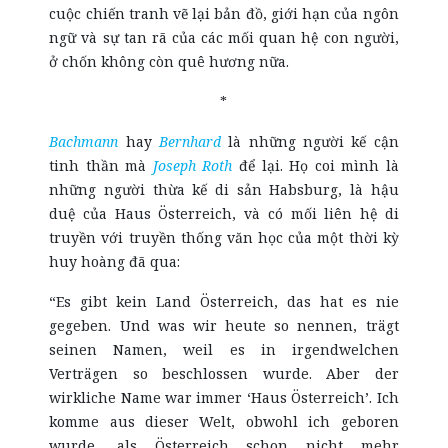
cuộc chiến tranh vẽ lại bản đồ, giới hạn của ngôn
ngữ và sự tan rã của các mối quan hệ con người,
ở chốn không còn quê hương nữa.
*
Bachmann
hay
Bernhard
là những người kế cận
tinh thần mà
Joseph Roth
để lại. Họ coi mình là
những người thừa kế di sản Habsburg, là hậu
duệ của Haus Österreich, và có mối liên hệ di
truyền với truyền thống văn học của một thời kỳ
huy hoàng đã qua:
“Es gibt kein Land Österreich, das hat es nie
gegeben. Und was wir heute so nennen, trägt
seinen Namen, weil es in irgendwelchen
Verträgen so beschlossen wurde. Aber der
wirkliche Name war immer ‘Haus Österreich’. Ich
komme aus dieser Welt, obwohl ich geboren
wurde, als Österreich schon nicht mehr