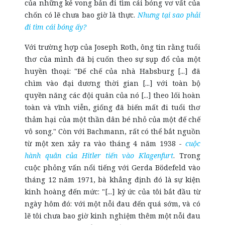
của những kẻ vong bản đi tìm cái bóng vơ vất của
chốn có lẽ chưa bao giờ là thực.
Nhưng tại sao phải
đi tìm cái bóng ấy?
Với trường hợp của Joseph Roth, ông tin rằng tuổi
thơ của mình đã bị cuốn theo sự sụp đổ của một
huyền thoại: "Đế chế của nhà Habsburg [...] đã
chìm vào đại dương thời gian [...] với toàn bộ
quyền năng các đội quân của nó [...] theo lối hoàn
toàn và vĩnh viễn, giống đã biến mất đi tuổi thơ
thảm hại của một thần dân bé nhỏ của một đế chế
vô song." Còn với Bachmann, rất có thể bắt nguồn
từ một xen xảy ra vào tháng 4 năm 1938 -
cuộc
hành quân của Hitler tiến vào Klagenfurt
. Trong
cuộc phỏng vấn nổi tiếng với Gerda Bödefeld vào
tháng 12 năm 1971, bà khẳng định đó là sự kiện
kinh hoàng đến mức: "[...] ký ức của tôi bắt đầu từ
ngày hôm đó: với một nỗi đau đến quá sớm, và có
lẽ tôi chưa bao giờ kinh nghiệm thêm một nỗi đau