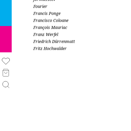
Fourier
Francis Ponge
Francisco Coloane
François Mauriac
Franz Werfel
Friedrich Dürrenmatt
Fritz Hochwalder