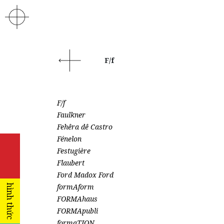
F/f
F/f
Faulkner
Fehêra dê Castro
Fénelon
Festugière
Flaubert
Ford Madox Ford
formAform
hình thức
FORMAhaus
FORMApubli
formaTION