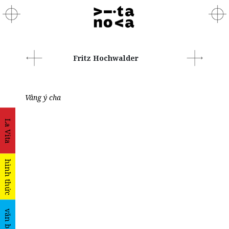
Fritz Hochwalder
Vâng ý cha
La Vita
hình thức
văn bản