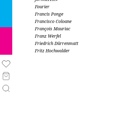
Fourier
Francis Ponge
Francisco Coloane
François Mauriac
Franz Werfel
Friedrich Dürrenmatt
Fritz Hochwalder