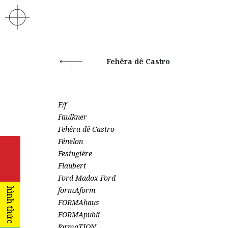
Fehêra dê Castro
F/f
Faulkner
Fehêra dê Castro
Fénelon
Festugière
Flaubert
Ford Madox Ford
formAform
hình thức
FORMAhaus
FORMApubli
formaTION