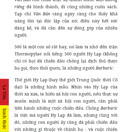
riêng
đã hình thành, đi cùng những cuốn sách.
Tạp chí
Văn Bản
càng ngày càng cho thấy khả
năng tồn tại độc lập của nó; điều này hết sức
đáng kể, và đã cần đến sự đóng góp của nhiều
người.
300 là một con số rất hay, nó làm ta nhớ đến trận
Thermopylae nổi tiếng: 300 người Hy Lạp (không
chỉ có họ) đã chiến đấu chống lại địch thủ được
họ gọi, theo thói quen, là những người
Barbaric
.
Thế giới Hy Lạp (hay thế giới Trung Quốc thời Cổ
đại) là những hình mẫu. Nhìn vào Hy Lạp của
La Vita
thời xa xưa, ta hiểu xã hội con người, nếu thực sự
muốn mình là một xã hội con người, cần phải
tiến hành những cuộc chiến đấu. Chống
Barbaric
hình thức
là việc mà người Hy Lạp đã làm, nhưng cùng với
đó, những con người ấy cũng đã phải chiến đấu
với những gì thuộc về chính họ - và cuộc chiến