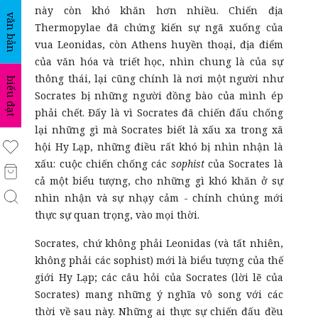
này còn khó khăn hơn nhiều. Chiến địa
văn bản
Thermopylae đã chứng kiến sự ngã xuống của
vua Leonidas, còn Athens huyền thoại, địa điểm
của văn hóa và triết học, nhìn chung là của sự
thông thái, lại cũng chính là nơi một người như
biểu đạt
Socrates bị những người đồng bào của mình ép
phải chết. Đấy là vì Socrates đã chiến đấu chống
lại những gì mà Socrates biết là xấu xa trong xã
hội Hy Lạp, những điều rất khó bị nhìn nhận là
xấu: cuộc chiến chống các
sophist
của Socrates là
cả một biểu tượng, cho những gì khó khăn ở sự
nhìn nhận và sự nhạy cảm - chính chúng mới
thực sự quan trọng, vào mọi thời.
Socrates, chứ không phải Leonidas (và tất nhiên,
không phải các sophist) mới là biểu tượng của thế
giới Hy Lạp; các câu hỏi của Socrates (lời lẽ của
Socrates) mang những ý nghĩa vô song với các
thời về sau này. Những ai thực sự chiến đấu đều