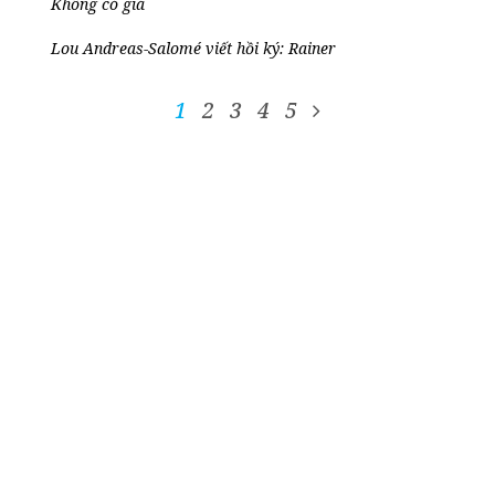
Không có giá
Lou Andreas-Salomé viết hồi ký: Rainer
1
2
3
4
5