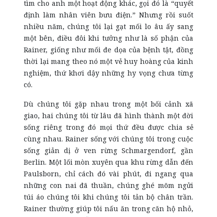
tìm cho anh một hoạt động khác, gọi đó là “quyết
định làm nhân viên bưu điện.” Nhưng rồi suốt
nhiều năm, chúng tôi lại gạt mối lo âu ấy sang
một bên, điều đôi khi tưởng như là số phận của
Rainer, giống như mối đe dọa của bệnh tật, đồng
thời lại mang theo nó một vẻ huy hoàng của kinh
nghiệm, thứ khơi dậy những hy vọng chưa từng
có.
Dù chúng tôi gặp nhau trong một bối cảnh xã
giao, hai chúng tôi từ lâu đã hình thành một đời
sống riêng trong đó mọi thứ đều được chia sẻ
cùng nhau. Rainer sống với chúng tôi trong cuộc
sống giản dị ở ven rừng Schmargendorf, gần
Berlin. Một lối mòn xuyên qua khu rừng dẫn đến
Paulsborn, chỉ cách đó vài phút, đi ngang qua
những con nai đã thuần, chúng ghé mõm ngửi
túi áo chúng tôi khi chúng tôi tản bộ chân trần.
Rainer thường giúp tôi nấu ăn trong căn hộ nhỏ,