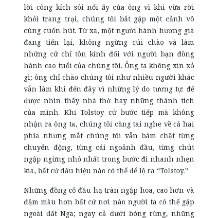
lời công kích sôi nổi ấy của ông vì khi vừa rời
khỏi trang trại, chúng tôi bắt gặp một cảnh vô
cùng cuốn hút. Từ xa, một người hành hương già
đang tiến lại, không ngừng cúi chào và làm
những cử chỉ tôn kính đối với người bạn đồng
hành cao tuổi của chúng tôi. Ông ta không xin xỏ
gì; ông chỉ chào chúng tôi như nhiều người khác
vẫn làm khi đến đây vì những lý do tương tự: để
được nhìn thấy nhà thờ hay những thánh tích
của mình. Khi Tolstoy cứ bước tiếp mà không
nhận ra ông ta, chúng tôi căng tai nghe về cả hai
phía nhưng mắt chúng tôi vẫn bám chặt từng
chuyển động, từng cái ngoảnh đầu, từng chút
ngập ngừng nhỏ nhất trong bước đi nhanh nhẹn
kia, bất cứ dấu hiệu nào có thể để lộ ra “Tolstoy.”
Những đồng cỏ đầu hạ tràn ngập hoa, cao hơn và
đậm màu hơn bất cứ nơi nào người ta có thể gặp
ngoài đất Nga; ngay cả dưới bóng rừng, những