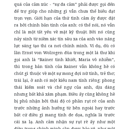
quá của cảm xúc - “sự đa cảm” phải được gọi đến
để trợ giúp cho những gì vẫn chưa thể biểu đạt
trọn vẹn. Giới hạn của thứ tình cảm ấy được đặt
ra bởi chính bản tính của anh: có thể nói, nó vẫn
chỉ là một tất yếu về mặt kỹ thuật. Bởi nó cũng
nảy sinh từ niềm xác tín sâu xa của anh vào năng
lực sáng tạo thi ca nơi chính mình. Ví dụ, dù có
lần Ernst von Wolzogen đùa trong một lá thư khi
gọi anh là “Rainer tinh khiết, Maria vô nhiễm”,
thì trong bản tính của Rainer vẫn không hề có
chút gì thuộc về một sự mong đợi nữ tính, trẻ thơ;
trái lại, ở anh có một kiểu nam tính riêng: phong
thái kiểm soát và chế ngự của anh, dịu dàng
nhưng bất khả xâm phạm. Điều ấy cũng không hề
bị phủ nhận bởi thái độ có phần rụt rè của anh
trước những ảnh hưởng từ bên ngoài hay trước
bất cứ điều gì mang tính đe dọa, nghĩa là trước
cái xa lạ. Anh cảm nhận sự rụt rè ấy như một
điều trong chính mình cần được bảo vệ, như một