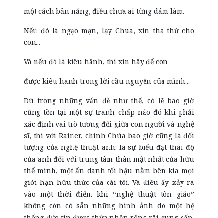
một cách bản năng, điều chưa ai từng dám làm.
Nếu đó là ngạo mạn, lạy Chúa, xin tha thứ cho
con...
Và nếu đó là kiêu hãnh, thì xin hãy để con
được kiêu hãnh trong lời cầu nguyện của mình...
Dù trong những vấn đề như thế, có lẽ bao giờ
cũng tồn tại một sự tranh chấp nào đó khi phải
xác định vai trò tương đối giữa con người và nghệ
sĩ, thì với Rainer, chính Chúa bao giờ cũng là đối
tượng của nghệ thuật anh: là sự biểu đạt thái độ
của anh đối với trung tâm thân mật nhất của hữu
thể mình, một ẩn danh tối hậu nằm bên kia mọi
giới hạn hữu thức của cái tôi. Và điều ấy xảy ra
vào một thời điểm khi “nghệ thuật tôn giáo”
không còn có sẵn những hình ảnh do một hệ
thống đức tin được thừa nhận rộng rãi cung cấp,