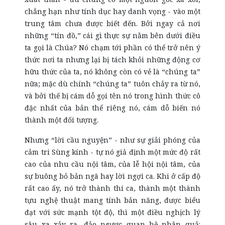
chẳng hạn như tính dục hay danh vọng - vào một
trung tâm chưa được biết đến. Bởi ngay cả nơi
những “tín đồ,” cái gì thực sự nằm bên dưới điều
ta gọi là Chúa? Nó chạm tới phần có thể trở nên ý
thức nơi ta nhưng lại bị tách khỏi những động cơ
hữu thức của ta, nó không còn có vẻ là “chúng ta”
nữa; mặc dù chính “chúng ta” tuôn chảy ra từ nó,
và bởi thế bị cám dỗ gọi tên nó trong hình thức cô
đặc nhất của bản thể riêng nó, cám dỗ biến nó
thành một đối tượng.
Nhưng “lời cầu nguyện” - như sự giải phóng của
cảm tri Sùng kính - tự nó giả định một mức độ rất
cao của nhu cầu nội tâm, của lễ hội nội tâm, của
sự buông bỏ bản ngã hay lời ngợi ca. Khi ở cấp độ
rất cao ấy, nó trở thành thi ca, thành một thành
tựu nghệ thuật mang tính bản năng, được biểu
đạt với sức mạnh tột độ, thì một điều nghịch lý
sâu xa xảy ra, đảo ngược quan hệ nhân quả: