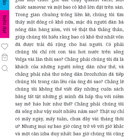
chiếc samovar và một bao cỏ khô lớn đặt trên sàn.
Trong gian chuồng trống liền kề, chúng tôi tìm
biểu đạt
thấy một đống cỏ khô nữa, mặc dù người đàn bà
nông dân hàng xóm, với vẻ thật thà thẳng thắn,
giúp chúng tôi hiểu rằng bao cỏ khô thứ nhất vốn
đã được trải đủ rộng cho hai người. Có phải
chúng tôi chỉ rời con tàu hơi nước trên sông
Volga vài lần thôi sao? Chẳng phải chúng tôi đã là
khách của những người nông dân như thế, và
chẳng phải nhà thơ nông dân Drozhzhin đã tiếp
chúng tôi trong căn lều của ông đó sao? Chẳng lẽ
chúng tôi không thể viết đầy những cuốn sách
bằng tất tật những gì mình đã hấp thụ với niềm
say mê háo hức như thế? Chẳng phải chúng tôi
đã sống như vậy suốt nhiều năm sao? Thật sự chỉ
có mấy ngày, mấy tuần, chưa đầy vài tháng thôi
ư? Nhưng mọi sự bao giờ cũng trở về với giờ khắc
và một căn izba duy nhất: bao giờ chúng tôi cũng