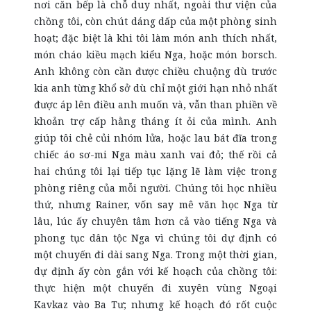
nơi căn bếp là chỗ duy nhất, ngoài thư viện của
chồng tôi, còn chút dáng dấp của một phòng sinh
hoạt; đặc biệt là khi tôi làm món anh thích nhất,
món cháo kiều mạch kiểu Nga, hoặc món borsch.
Anh không còn cần được chiều chuộng dù trước
kia anh từng khổ sở dù chỉ một giới hạn nhỏ nhất
được áp lên điều anh muốn và, vẫn than phiền về
khoản trợ cấp hằng tháng ít ỏi của mình. Anh
giúp tôi chẻ củi nhóm lửa, hoặc lau bát đĩa trong
chiếc áo sơ-mi Nga màu xanh vai đỏ; thế rồi cả
hai chúng tôi lại tiếp tục lặng lẽ làm việc trong
phòng riêng của mỗi người. Chúng tôi học nhiều
thứ, nhưng Rainer, vốn say mê văn học Nga từ
lâu, lúc ấy chuyên tâm hơn cả vào tiếng Nga và
phong tục dân tộc Nga vì chúng tôi dự định có
một chuyến đi dài sang Nga. Trong một thời gian,
dự định ấy còn gắn với kế hoạch của chồng tôi:
thực hiện một chuyến đi xuyên vùng Ngoại
Kavkaz vào Ba Tư; nhưng kế hoạch đó rốt cuộc