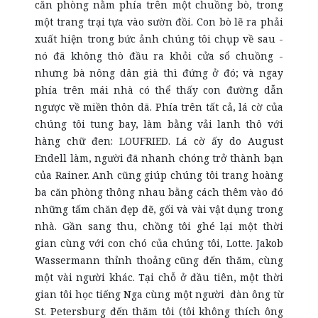
căn phòng nằm phía trên một chuồng bò, trong
một trang trại tựa vào sườn đồi. Con bò lẽ ra phải
xuất hiện trong bức ảnh chúng tôi chụp về sau -
nó đã không thò đầu ra khỏi cửa sổ chuồng -
nhưng bà nông dân già thì đứng ở đó; và ngay
phía trên mái nhà có thể thấy con đường dẫn
ngược về miền thôn dã. Phía trên tất cả, lá cờ của
chúng tôi tung bay, làm bằng vải lanh thô với
hàng chữ đen: LOUFRIED. Lá cờ ấy do August
Endell làm, người đã nhanh chóng trở thành bạn
của Rainer. Anh cũng giúp chúng tôi trang hoàng
ba căn phòng thông nhau bằng cách thêm vào đó
những tấm chăn đẹp đẽ, gối và vài vật dụng trong
nhà. Gần sang thu, chồng tôi ghé lại một thời
gian cùng với con chó của chúng tôi, Lotte. Jakob
Wassermann thỉnh thoảng cũng đến thăm, cùng
một vài người khác. Tại chỗ ở đầu tiên, một thời
gian tôi học tiếng Nga cùng một người đàn ông từ
St. Petersburg đến thăm tôi (tôi không thích ông