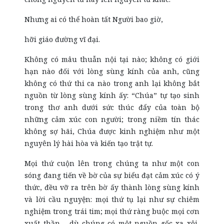
Nhưng ai có thể hoàn tất Người bao giờ,
hỡi giáo đường vĩ đại.
Không có mâu thuẫn nội tại nào; không có giới
hạn nào đối với lòng sùng kính của anh, cũng
không có thứ thi ca nào trong anh lại không bắt
nguồn từ lòng sùng kính ấy: “Chúa” tự tạo sinh
trong thơ anh dưới sức thúc đẩy của toàn bộ
những cảm xúc con người; trong niềm tín thác
không sợ hãi, Chúa được kinh nghiệm như một
nguyên lý hài hòa và kiến tạo trật tự.
Mọi thứ cuộn lên trong chúng ta như một con
sóng đang tiến về bờ của sự biểu đạt cảm xúc có ý
thức, đều vỡ ra trên bờ ấy thành lòng sùng kính
và lời cầu nguyện: mọi thứ tụ lại như sự chiêm
nghiệm trong trái tim; mọi thứ ràng buộc mọi cơn
xuất thần - dù chúng có một nguồn gốc xa xôi,