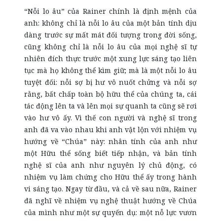
“Nỗi lo âu” của Rainer chính là định mệnh của
anh: không chỉ là nỗi lo âu của một bản tính dịu
dàng trước sự mất mát đối tượng trong đời sống,
cũng không chỉ là nỗi lo âu của mọi nghệ sĩ tự
nhiên đích thực trước một xung lực sáng tạo liên
tục mà họ không thể kìm giữ; mà là một nỗi lo âu
tuyệt đối: nỗi sợ bị hư vô nuốt chửng và nỗi sợ
rằng, bất chấp toàn bộ hữu thể của chúng ta, cái
tác động lên ta và lên mọi sự quanh ta cũng sẽ rơi
vào hư vô ấy. Vì thế con người và nghệ sĩ trong
anh đã va vào nhau khi anh vật lộn với nhiệm vụ
hướng về “Chúa” này: nhân tính của anh như
một Hữu thể sống biết tiếp nhận, và bản tính
nghệ sĩ của anh như nguyên lý chủ động, có
nhiệm vụ làm chứng cho Hữu thể ấy trong hành
vi sáng tạo. Ngay từ đầu, và cả về sau nữa, Rainer
đã nghĩ về nhiệm vụ nghệ thuật hướng về Chúa
của mình như một sự quyến dụ: một nỗ lực vươn