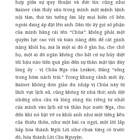
hợp giữa sự quy thuận và đức tin: cũng như
Rainer cảm thấy sâu trong mình một mệnh lệnh
nội tâm, thứ tin tưởng ôm lấy mọi biến cố bên
ngoài đang áp đặt lên anh. Dân tộc ấy gọi số phận
của mình bằng cái tên “Chúa”: không phải một
quyền lực cao vời và toàn năng đến để cất gánh
nặng khỏi họ, mà là một ai đó ở gần họ, che chở
họ, một ai đó ngăn không cho bất cứ sự hủy diệt
tối hậu nào tiến quá gần đến sự thân mật tận đáy
lòng ấy - vị Chúa Nga của Leskov, Đấng “sống
trong hõm nách trái.” Trong khung cảnh mới ấy,
Rainer không đơn giản du nhập vị Chúa này từ
lĩnh vực lịch sử, cũng không từ nhà thờ; anh dệt
những nhu cầu và lòng sùng tín riêng tư nhất
của mình vào lịch sử và thần học nước Nga, cho
đến khi nó bật vỡ ra khỏi anh như một tiếng kêu
của thiếu thốn, như một bài ca ngợi, một lời lắp
bắp hóa thành Ngôi Lời như chưa từng có trước
đó, hóa thành Lời Cầu Nguyện.