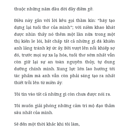
thuộc những năm đầu đời đầy điềm gở.
Điều này gắn với lời kêu gọi thầm kín: “hãy tạo
dựng lại tuổi thơ của mình”; với niềm khao khát
được nhìn thấy nó thêm một lần nữa trong một
thị kiến le lói, bất chấp tất cả những gì đã khiến
anh lảng tránh ký ức ấy. Bởi vượt lên nỗi khiếp sợ
đó, trước mọi sự xa lạ hóa, tuổi thơ sớm nhất vẫn
còn giữ lại sự an toàn nguyên thủy, tự dung
dưỡng chính mình. Xung lực lớn lao hướng tới
tác phẩm mà anh vẫn còn phải sáng tạo ra nhất
thiết trỗi lên từ miền ấy:
Tôi tin vào tất cả những gì còn chưa được nói ra.
Tôi muốn giải phóng những cảm tri mộ đạo thẳm
sâu nhất của mình.
Sẽ đến một thời khắc khi tôi làm,