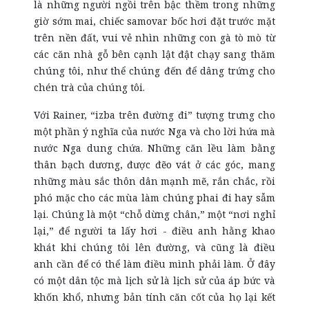
là những người ngồi trên bậc thềm trong những
giờ sớm mai, chiếc samovar bốc hơi đặt trước mặt
trên nền đất, vui vẻ nhìn những con gà tò mò từ
các căn nhà gỗ bên cạnh lật đật chạy sang thăm
chúng tôi, như thể chúng đến để dâng trứng cho
chén trà của chúng tôi.
Với Rainer, “izba trên đường đi” tượng trưng cho
một phần ý nghĩa của nước Nga và cho lời hứa mà
nước Nga dung chứa. Những căn lều làm bằng
thân bạch dương, được đẽo vát ở các góc, mang
những màu sắc thôn dân mạnh mẽ, rắn chắc, rồi
phó mặc cho các mùa làm chúng phai đi hay sẫm
lại. Chúng là một “chỗ dừng chân,” một “nơi nghỉ
lại,” để người ta lấy hơi - điều anh hằng khao
khát khi chúng tôi lên đường, và cũng là điều
anh cần để có thể làm điều mình phải làm. Ở đây
có một dân tộc mà lịch sử là lịch sử của áp bức và
khốn khổ, nhưng bản tính căn cốt của họ lại kết