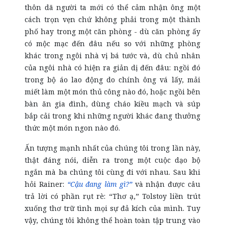
thôn dã người ta mới có thể cảm nhận ông một
cách trọn vẹn chứ không phải trong một thành
phố hay trong một căn phòng - dù căn phòng ấy
có mộc mạc đến đâu nếu so với những phòng
khác trong ngôi nhà vị bá tước và, dù chủ nhân
của ngôi nhà có hiện ra giản dị đến đâu: ngồi đó
trong bộ áo lao động do chính ông vá lấy, mải
miết làm một món thủ công nào đó, hoặc ngồi bên
bàn ăn gia đình, dùng cháo kiều mạch và súp
bắp cải trong khi những người khác đang thưởng
thức một món ngon nào đó.
Ấn tượng mạnh nhất của chúng tôi trong lần này,
thật đáng nói, diễn ra trong một cuộc dạo bộ
ngắn mà ba chúng tôi cùng đi với nhau. Sau khi
hỏi Rainer:
“Cậu đang làm gì?”
và nhận được câu
trả lời có phần rụt rè: “Thơ ạ,” Tolstoy liền trút
xuống thơ trữ tình mọi sự đả kích của mình. Tuy
vậy, chúng tôi không thể hoàn toàn tập trung vào