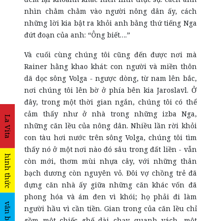
nhìn chằm chằm vào người nông dân ấy, cách
những lời kia bật ra khỏi anh bằng thứ tiếng Nga
đứt đoạn của anh: “Ông biết….”
Và cuối cùng chúng tôi cũng đến được nơi mà
Rainer hằng khao khát: con người và miền thôn
dã dọc sông Volga - ngược dòng, từ nam lên bắc,
nơi chúng tôi lên bờ ở phía bên kia Jaroslavl. Ở
đây, trong một thời gian ngắn, chúng tôi có thể
cảm thấy như ở nhà trong những izba Nga,
La Vita
những căn lều của nông dân. Nhiều lần rời khỏi
con tàu hơi nước trên sông Volga, chúng tôi tìm
thấy nó ở một nơi nào đó sâu trong đất liền - vẫn
hình thức
còn mới, thơm mùi nhựa cây, với những thân
bạch dương còn nguyên vỏ. Đôi vợ chồng trẻ đã
dựng căn nhà ấy giữa những căn khác vốn đã
phong hóa và ám đen vì khói; họ phải đi làm
văn bản
người hầu vì cần tiền. Gian trong của căn lều chỉ
gồm một chiếc ghế dài chạy quanh vách, một