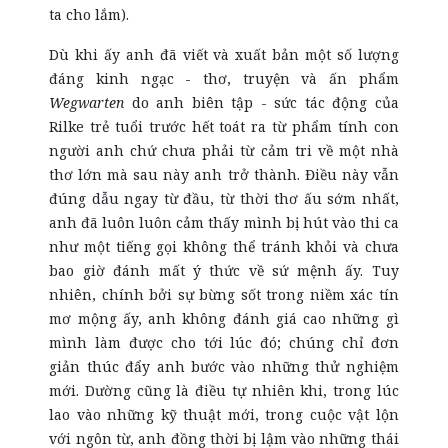
ta cho lắm).
Dù khi ấy anh đã viết và xuất bản một số lượng
đáng kinh ngạc - thơ, truyện và ấn phẩm
Wegwarten
do anh biên tập - sức tác động của
Rilke trẻ tuổi trước hết toát ra từ phẩm tính con
người anh chứ chưa phải từ cảm tri về một nhà
thơ lớn mà sau này anh trở thành. Điều này vẫn
đúng dẫu ngay từ đầu, từ thời thơ ấu sớm nhất,
anh đã luôn luôn cảm thấy mình bị hút vào thi ca
như một tiếng gọi không thể tránh khỏi và chưa
bao giờ đánh mất ý thức về sứ mệnh ấy. Tuy
nhiên, chính bởi sự bừng sốt trong niềm xác tín
mơ mộng ấy, anh không đánh giá cao những gì
mình làm được cho tới lúc đó; chúng chỉ đơn
giản thúc đẩy anh bước vào những thử nghiệm
mới. Dường cũng là điều tự nhiên khi, trong lúc
lao vào những kỹ thuật mới, trong cuộc vật lộn
với ngôn từ, anh đồng thời bị lậm vào những thái