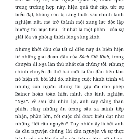
trong trường hợp này, hiệu quả thứ cấp, tức sự
biểu đạt, không còn bị ràng buộc vào chính kinh
nghiệm nữa mà trở thành một xung lực độc lập
hướng tới mục tiêu - ít nhất là một phần - của sự
giải tỏa và phóng thích lòng sùng kính.
Những khởi đầu của tất cả điều này đã hiển hiện
từ những giai đoạn đầu của
Sách Giờ Kinh
, trong
chuyến đi Nga lần thứ nhất của chúng tôi. Nhưng
chính chuyến đi thứ hai mới là lần đầu tiên làm
nó hiện rõ, bởi khi đó, những cuộc hành trình và
những con người chúng tôi gặp đã cho phép
Rainer hoàn toàn hiến mình cho kinh nghiệm
“Nga”. Về sau khi nhìn lại, anh cay đắng than
phiền rằng những ấn tượng sâu xa mình tiếp
nhận, phần lớn, rốt cuộc chỉ được biểu đạt như
những “lời cầu nguyện”. Tuy nhiên ấy là bởi anh
đã cầu nguyện chúng; lời cầu nguyện và sự thực
hành của nó khi ấy vẫn còn tương ứng với nhau,