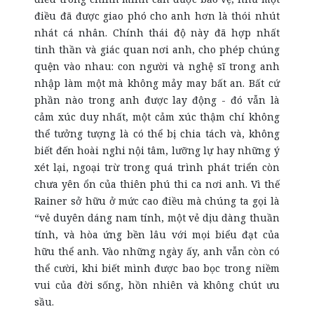
điều đã được giao phó cho anh hơn là thói nhút
nhát cá nhân. Chính thái độ này đã hợp nhất
tinh thần và giác quan nơi anh, cho phép chúng
quện vào nhau: con người và nghệ sĩ trong anh
nhập làm một mà không mảy may bất an. Bất cứ
phần nào trong anh được lay động - đó vẫn là
cảm xúc duy nhất, một cảm xúc thậm chí không
thể tưởng tượng là có thể bị chia tách và, không
biết đến hoài nghi nội tâm, lưỡng lự hay những ý
xét lại, ngoại trừ trong quá trình phát triển còn
chưa yên ổn của thiên phú thi ca nơi anh. Vì thế
Rainer sở hữu ở mức cao điều mà chúng ta gọi là
“vẻ duyên dáng nam tính, một vẻ dịu dàng thuần
tính, và hòa ứng bền lâu với mọi biểu đạt của
hữu thể anh. Vào những ngày ấy, anh vẫn còn có
thể cười, khi biết mình được bao bọc trong niềm
vui của đời sống, hồn nhiên và không chút ưu
sầu.