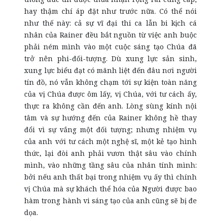
hay thậm chí áp đặt như trước nữa. Có thể nói
như thế này: cả sự vĩ đại thi ca lẫn bi kịch cá
nhân của Rainer đều bắt nguồn từ việc anh buộc
phải ném mình vào một cuộc sáng tạo Chúa đã
trở nên phi-đối-tượng. Dù xung lực sản sinh,
xung lực biểu đạt có mãnh liệt đến đâu nơi người
tín đồ, nó vẫn không chạm tới sự kiện toàn năng
của vị Chúa được ôm lấy, vị Chúa, với tư cách ấy,
thực ra không cần đến anh. Lòng sùng kính nội
tâm và sự hướng đến của Rainer không hề thay
đổi vì sự vắng một đối tượng; nhưng nhiệm vụ
của anh với tư cách một nghệ sĩ, một kẻ tạo hình
thức, lại đòi anh phải vươn thật sâu vào chính
mình, vào những tầng sâu của nhân tính mình:
bởi nếu anh thất bại trong nhiệm vụ ấy thì chính
vị Chúa mà sự khách thể hóa của Người được bao
hàm trong hành vi sáng tạo của anh cũng sẽ bị đe
dọa.