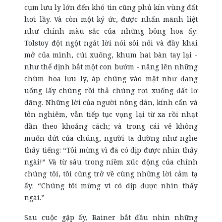
cụm lưu ly lớn đến khó tin cũng phủ kín vùng đất
hơi lầy. Và còn một ký ức, được nhấn mãnh liệt
như chính màu sắc của những bông hoa ấy:
Tolstoy đột ngột ngắt lời nói sôi nổi và đầy khai
mở của mình, cúi xuống, khum hai bàn tay lại -
như thể định bắt một con bướm - nâng lên những
chùm hoa lưu ly, áp chúng vào mặt như đang
uống lấy chúng rồi thả chúng rơi xuống đất lơ
đãng. Những lời của người nông dân, kính cẩn và
tôn nghiêm, vẫn tiếp tục vọng lại từ xa rồi nhạt
dần theo khoảng cách; và trong cái vẻ không
muốn dứt của chúng, người ta dường như nghe
thấy tiếng: “Tôi mừng vì đã có dịp được nhìn thấy
ngài!” Và từ sâu trong niềm xúc động của chính
chúng tôi, tôi cũng trở về cùng những lời cảm tạ
ấy: “Chúng tôi mừng vì có dịp được nhìn thấy
ngài.”
Sau cuộc gặp ấy, Rainer bắt đầu nhìn những