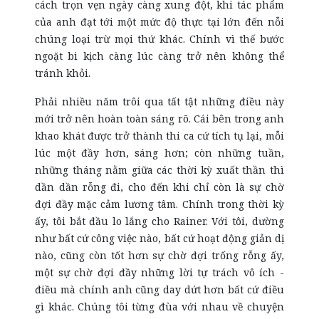
cách trọn vẹn ngày càng xung đột, khi tác phẩm
của anh đạt tới một mức độ thực tại lớn đến nỗi
chúng loại trừ mọi thứ khác. Chính vì thế bước
ngoặt bi kịch càng lúc càng trở nên không thể
tránh khỏi.
Phải nhiều năm trôi qua tất tật những điều này
mới trở nên hoàn toàn sáng rõ. Cái bên trong anh
khao khát được trở thành thi ca cứ tích tụ lại, mỗi
lúc một đầy hơn, sáng hơn; còn những tuần,
những tháng nằm giữa các thời kỳ xuất thần thì
dần dần rỗng đi, cho đến khi chỉ còn là sự chờ
đợi đầy mặc cảm lương tâm. Chính trong thời kỳ
ấy, tôi bắt đầu lo lắng cho Rainer. Với tôi, dường
như bất cứ công việc nào, bất cứ hoạt động giản dị
nào, cũng còn tốt hơn sự chờ đợi trống rỗng ấy,
một sự chờ đợi đầy những lời tự trách vô ích -
điều mà chính anh cũng day dứt hơn bất cứ điều
gì khác. Chúng tôi từng đùa với nhau về chuyện