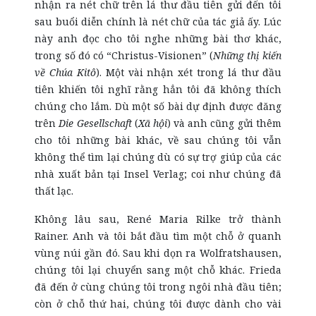
nhận ra nét chữ trên lá thư đầu tiên gửi đến tôi
sau buổi diễn chính là nét chữ của tác giả ấy. Lúc
này anh đọc cho tôi nghe những bài thơ khác,
trong số đó có “Christus-Visionen” (
Những thị kiến
về Chúa Kitô
). Một vài nhận xét trong lá thư đầu
tiên khiến tôi nghĩ rằng hẳn tôi đã không thích
chúng cho lắm. Dù một số bài dự định được đăng
trên
Die Gesellschaft
(
Xã hội
) và anh cũng gửi thêm
cho tôi những bài khác, về sau chúng tôi vẫn
không thể tìm lại chúng dù có sự trợ giúp của các
nhà xuất bản tại Insel Verlag; coi như chúng đã
thất lạc.
Không lâu sau, René Maria Rilke trở thành
Rainer. Anh và tôi bắt đầu tìm một chỗ ở quanh
vùng núi gần đó. Sau khi dọn ra Wolfratshausen,
chúng tôi lại chuyển sang một chỗ khác. Frieda
đã đến ở cùng chúng tôi trong ngôi nhà đầu tiên;
còn ở chỗ thứ hai, chúng tôi được dành cho vài