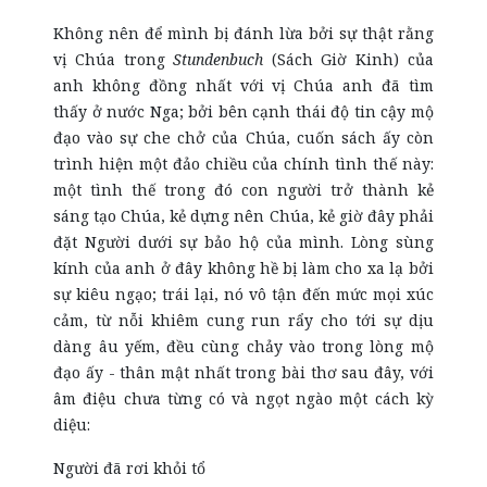
Không nên để mình bị đánh lừa bởi sự thật rằng
vị Chúa trong
Stundenbuch
(Sách Giờ Kinh) của
anh không đồng nhất với vị Chúa anh đã tìm
thấy ở nước Nga; bởi bên cạnh thái độ tin cậy mộ
đạo vào sự che chở của Chúa, cuốn sách ấy còn
trình hiện một đảo chiều của chính tình thế này:
một tình thế trong đó con người trở thành kẻ
sáng tạo Chúa, kẻ dựng nên Chúa, kẻ giờ đây phải
đặt Người dưới sự bảo hộ của mình. Lòng sùng
kính của anh ở đây không hề bị làm cho xa lạ bởi
sự kiêu ngạo; trái lại, nó vô tận đến mức mọi xúc
cảm, từ nỗi khiêm cung run rẩy cho tới sự dịu
dàng âu yếm, đều cùng chảy vào trong lòng mộ
đạo ấy - thân mật nhất trong bài thơ sau đây, với
âm điệu chưa từng có và ngọt ngào một cách kỳ
diệu:
Người đã rơi khỏi tổ