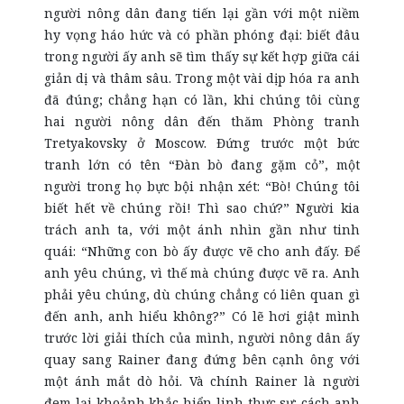
người nông dân đang tiến lại gần với một niềm
hy vọng háo hức và có phần phóng đại: biết đâu
trong người ấy anh sẽ tìm thấy sự kết hợp giữa cái
giản dị và thâm sâu. Trong một vài dịp hóa ra anh
đã đúng; chẳng hạn có lần, khi chúng tôi cùng
hai người nông dân đến thăm Phòng tranh
Tretyakovsky ở Moscow. Đứng trước một bức
tranh lớn có tên “Đàn bò đang gặm cỏ”, một
người trong họ bực bội nhận xét: “Bò! Chúng tôi
biết hết về chúng rồi! Thì sao chứ?” Người kia
trách anh ta, với một ánh nhìn gần như tinh
quái: “Những con bò ấy được vẽ cho anh đấy. Để
anh yêu chúng, vì thế mà chúng được vẽ ra. Anh
phải yêu chúng, dù chúng chẳng có liên quan gì
đến anh, anh hiểu không?” Có lẽ hơi giật mình
trước lời giải thích của mình, người nông dân ấy
quay sang Rainer đang đứng bên cạnh ông với
một ánh mắt dò hỏi. Và chính Rainer là người
đem lại khoảnh khắc hiển linh thực sự: cách anh