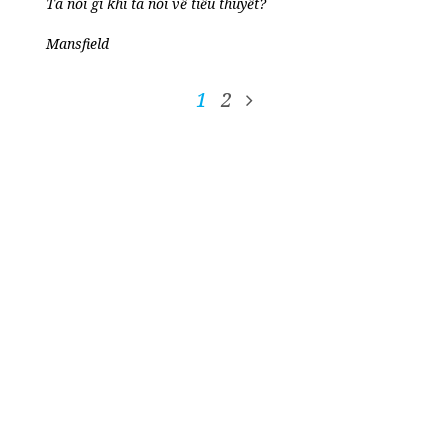
Ta nói gì khi ta nói về tiểu thuyết?
Mansfield
1
2