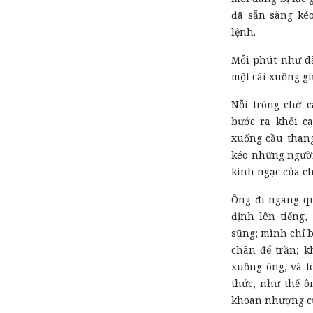
đã sẵn sàng ké
lệnh.
Mỗi phút như dà
một cái xuồng g
Nỗi trông chờ c
bước ra khỏi ca
xuống cầu than
kéo những người
kinh ngạc của ch
Ông đi ngang qu
định lên tiếng,
sũng; mình chỉ b
chân để trần; 
xuồng ông, và t
thức, như thể ô
khoan nhượng củ