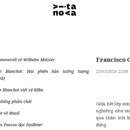
Francisco 
mmerell về Wilhelm Meister
ce Blanchot: Hai phiên bản tưởng tượng
25/05/2026 22:08
ed)
 Blanchot viết về Rilke
không phẩm chất
Giữa hết lớp són
nghiêng như một
t về Musil
qua chân trời 
s Passos đọc Faulkner
động.