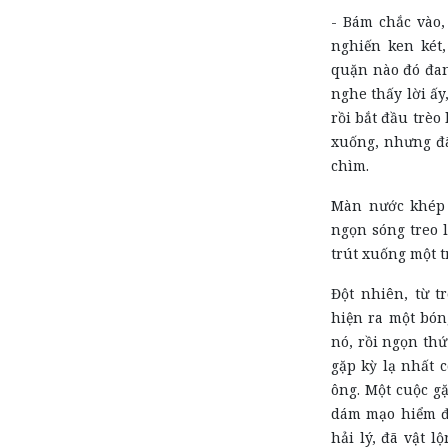
- Bám chắc vào,
nghiến ken két
quặn nào đó đang
nghe thấy lời ấy
rồi bắt đầu trèo
xuống, nhưng đã
chìm.
Màn nước khép k
ngọn sóng treo l
trút xuống một t
Đột nhiên, từ 
hiện ra một bón
nó, rồi ngọn thứ
gặp kỳ lạ nhất 
ông. Một cuộc gặ
dám mạo hiểm đi
hải lý, đã vật l