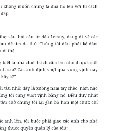
ái không muốn chúng ta đưa họ lên với tư cách
 đáp.
 thợ săn hải cẩu từ đảo Lemuy, đang đi về các
an để tìm da thú. Chúng tôi đâu phải kẻ đắm
nói thế.
 biết là nhà chức trách cấm tàu nhỏ đi quá một
ịnh sao? Các anh định vượt qua vùng vịnh này
ẻ ấy à?”
ải tàu nhỏ; đây là xuồng năm tay chèo, năm nào
ng tôi cũng vượt vịnh bằng nó. Điều duy nhất
 tàu chở chúng tôi lại gần bờ hơn một chút; chỉ
ác anh lên, tôi buộc phải giao các anh cho nhà
ảng thuộc quyền quản lý của tôi!”