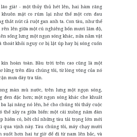
 lão già! - một thủy thủ hét lên, hai hàm răng
, khuôn mặt co rúm lại như thể một cơn đau
 thắt nút cả ruột gan anh ta. Con tàu, như thể
, rên lên giữa một cú nghiêng bốn mươi lăm độ,
 lên sống lưng một ngọn sóng khác, nửa nằm vật
 thoát khỏi nguy cơ bị lật úp hay bị sóng cuốn
ín hoàn toàn. Bầu trời trên cao cũng là một
ơ lửng trên đầu chúng tôi, từ lòng võng của nó
rận mưa dày tra tấn.
trong màn mù nước, trên lưng một ngọn sóng,
g đen đặc hơn; một ngọn sóng khác che khuất
 ba lại nâng nó lên, hé cho chúng tôi thấy cuộc
có thể xảy ra giữa biển: một cái xuồng năm đàn
p hiếm có, bởi chỉ những tàu tải trọng lớn mới
 qua vịnh này. Tàu chúng tôi, máy chạy mười
ộn suốt hơn hai tư giờ để đi từ nam lên bắc, và