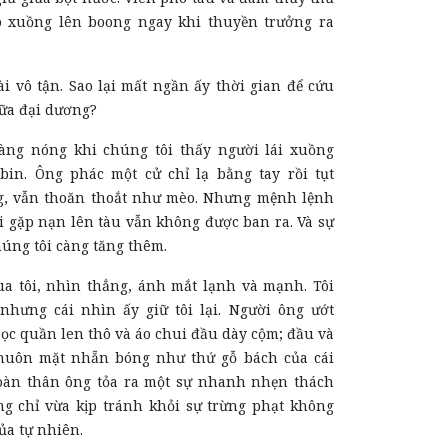
o xuồng lên boong ngay khi thuyền trưởng ra
i vô tận. Sao lại mất ngần ấy thời gian để cứu
iữa đại dương?
àng nóng khi chúng tôi thấy người lái xuồng
bin. Ông phác một cử chỉ lạ bằng tay rồi tụt
g, vẫn thoăn thoắt như mèo. Nhưng mệnh lệnh
 gặp nạn lên tàu vẫn không được ban ra. Và sự
úng tôi càng tăng thêm.
a tôi, nhìn thẳng, ánh mắt lạnh và mạnh. Tôi
 nhưng cái nhìn ấy giữ tôi lại. Người ông ướt
ọc quần len thô và áo chui đầu dày cộm; đầu và
khuôn mặt nhẵn bóng như thứ gỗ bách của cái
oàn thân ông tỏa ra một sự nhanh nhẹn thách
ng chỉ vừa
kịp
tránh khỏi sự trừng phạt không
a tự nhiên.