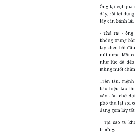
Ông lại vụt qua
dây, rồi lợi dụn
lấy cán bánh lái
- Thả ra! - ông
không trung bằn
tay chèo bắt đầ
núi nước. Một c
như lúc đã đến
mùng nuốt chửn
Trên tàu, mệnh
báo hiệu tàu tă
vẫn còn chờ đợi
phó thu lại sợi 
đang gom lấy tất
- Tại sao ta kh
trưởng.