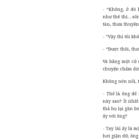
- “Không, ở đó 
như thế thì… số
tàu, thưa thuyền
- “Vậy thì tôi k
- “Được thôi, th
Và bằng một cử 
chuyện chấm dứt
Không nén nổi, t
- Thế là ông để 
này sao? Ít nhấ
thả họ lại gần b
ấy với ông?
- Tay lái ấy là 
hơi giận dữ, ông