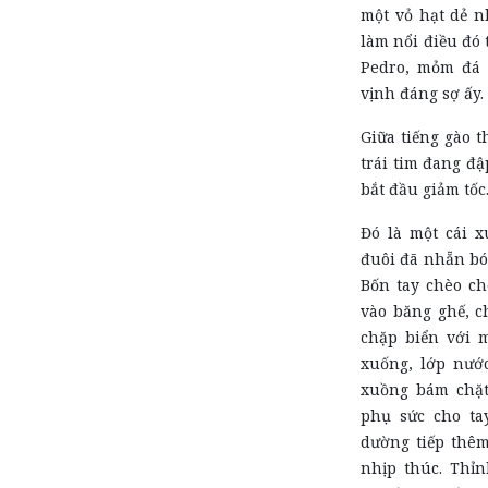
một vỏ hạt dẻ n
làm nổi điều đó 
Pedro, mỏm đá 
vịnh đáng sợ ấy.
Giữa tiếng gào 
trái tim đang đậ
bắt đầu giảm tốc
Đó là một cái 
đuôi đã nhẵn bón
Bốn tay chèo ch
vào băng ghế, 
chặp biển với m
xuống, lớp nước
xuồng bám chặt
phụ sức cho ta
dường tiếp thêm
nhịp thúc. Thỉ