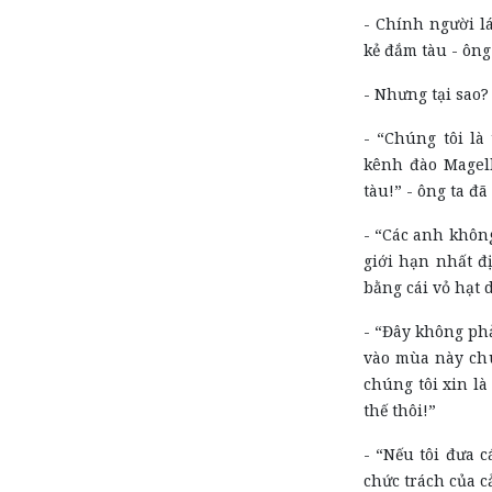
- Chính người l
kẻ đắm tàu - ông
- Nhưng tại sao?
- “Chúng tôi là
kênh đào Magell
tàu!” - ông ta đã 
- “Các anh không
giới hạn nhất đ
bằng cái vỏ hạt d
- “Đây không ph
vào mùa này chú
chúng tôi xin là
thế thôi!”
- “Nếu tôi đưa c
chức trách của c