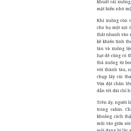
khuất cái xuồng
mặt biển nhờ mộ
Khi xuồng còn c
cho họ một sợi 
thắt nhanh vào 
kề khiến tình t
tàu và xuồng lệ
hạt dẻ cũng có t
thả xuống từ bo
với thành tàu, 
chụp lấy cái th
Vừa đặt chân lê
dẫn tới đài chỉ h
Trên ấy, người 
trong cabin. C
khoảng cách thậ
mũi vào giữa són
mỏi đang bị lắc 