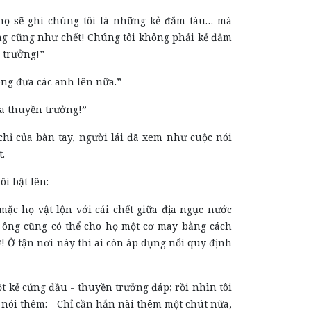
họ sẽ ghi chúng tôi là những kẻ đắm tàu… mà
ng cũng như chết! Chúng tôi không phải kẻ đắm
 trưởng!”
hông đưa các anh lên nữa.”
ưa thuyền trưởng!”
chỉ của bàn tay, người lái đã xem như cuộc nói
.
ôi bật lên:
mặc họ vật lộn với cái chết giữa địa ngục nước
t ông cũng có thể cho họ một cơ may bằng cách
ờ! Ở tận nơi này thì ai còn áp dụng nổi quy định
một kẻ cứng đầu - thuyền trưởng đáp; rồi nhìn tôi
 nói thêm: - Chỉ cần hắn nài thêm một chút nữa,