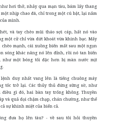
 như hơi thở, nhảy qua mạn tàu, bám lấy thang
g một nhịp chao đã, chỉ trong một cú bật, lại nắm
 của mình.
 hét, và tay chèo mũi tháo sợi cáp, hất nó vào
g một cử chỉ vừa dứt khoát vừa khinh bạc. Mấy
u chèo mạnh, cái xuồng biến mất sau một ngọn
on sóng khác nâng nó lên đỉnh, rồi nó tan biến
, như một bóng tối đặc hơn bị màn nước mịt
g.
 lệnh duy nhất vang lên là tiếng chuông máy
ng tốc trở lại. Các thủy thủ đứng sững sờ, như
 điều gì đó, hai bàn tay trống không. Thuyền
cáp và quả dọi chậm chạp, chán chường, như thể
 cả sự khinh miệt của biển cả.
ông đưa họ lên tàu? - về sau tôi hỏi thuyền