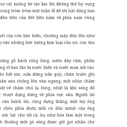
hư cái xuồng bé tẹo kia thì không thể hy vọng
trong tròm trèm một tuần lễ để tới hải đăng San
đầu tiên của đất liền nằm về phía nam vùng
thét của cơn bão biển, chuông máy dồn lên như
p vào những bức tường kim loại của nó, con tàu
.
xuồng gỗ bách rộng lòng, sườn dày cộm, phần
g vì bao lần bị nước biển và nước mưa xối vào.
èo hết sức, nửa đứng nửa quỳ, chân trước ghì
chân sau chống lên ván ngang, mắt nhìn chằm
ột vẻ chăm chú lạ lùng, nhất là khi sóng đổ
 trượt dựng đứng về phía vực sâu. Người lái
 cán bánh lái, cũng dựng thẳng, một tay ông
y chèo phía đuôi; mỗi cú dồn mình của ông
 sức lực cho tất cả, họ như hòa làm một trong
nh thoảng một gò sóng được gió gọt nhẵn che