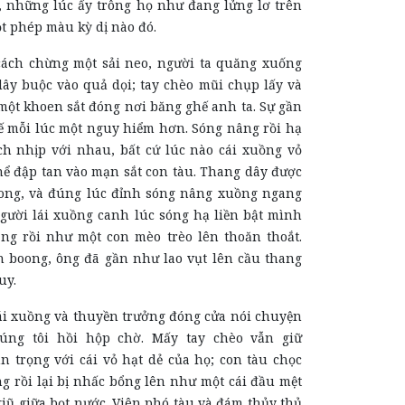
, những lúc ấy trông họ như đang lửng lơ trên
t phép màu kỳ dị nào đó.
ách chừng một sải neo, người ta quăng xuống
dây buộc vào quả dọi; tay chèo mũi chụp lấy và
một khoen sắt đóng nơi băng ghế anh ta. Sự gần
hế mỗi lúc một nguy hiểm hơn. Sóng nâng rồi hạ
ch nhịp với nhau, bất cứ lúc nào cái xuồng vỏ
hể đập tan vào mạn sắt con tàu. Thang dây được
ong, và đúng lúc đỉnh sóng nâng xuồng ngang
người lái xuồng canh lúc sóng hạ liền bật mình
ang rồi như một con mèo trèo lên thoăn thoắt.
n boong, ông đã gần như lao vụt lên cầu thang
uy.
lái xuồng và thuyền trưởng đóng cửa nói chuyện
húng tôi hồi hộp chờ. Mấy tay chèo vẫn giữ
n trọng với cái vỏ hạt dẻ của họ; con tàu chọc
g rồi lại bị nhấc bổng lên như một cái đầu mệt
giũ giữa bọt nước. Viên phó tàu và đám thủy thủ