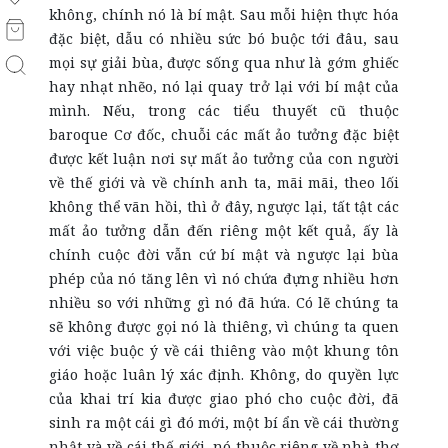
không, chính nó là bí mật. Sau mỗi hiện thực hóa
đặc biệt, dẫu có nhiều sức bó buộc tới đâu, sau
mọi sự giải bùa, được sống qua như là gớm ghiếc
hay nhạt nhẽo, nó lại quay trở lại với bí mật của
mình. Nếu, trong các tiểu thuyết cũ thuộc
baroque Cơ đốc, chuỗi các mất ảo tưởng đặc biệt
được kết luận nơi sự mất ảo tưởng của con người
về thế giới và về chính anh ta, mãi mãi, theo lối
không thể vãn hồi, thì ở đây, ngược lại, tất tật các
mất ảo tưởng dẫn đến riêng một kết quả, ấy là
chính cuộc đời vẫn cứ bí mật và ngược lại bùa
phép của nó tăng lên vì nó chứa đựng nhiều hơn
nhiều so với những gì nó đã hứa. Có lẽ chúng ta
sẽ không được gọi nó là thiêng, vì chúng ta quen
với việc buộc ý về cái thiêng vào một khung tôn
giáo hoặc luân lý xác định. Không, do quyền lực
của khai trí kia được giao phó cho cuộc đời, đã
sinh ra một cái gì đó mới, một bí ẩn về cái thường
nhật và về cái thế giới, nó thuộc riêng về nhà thơ