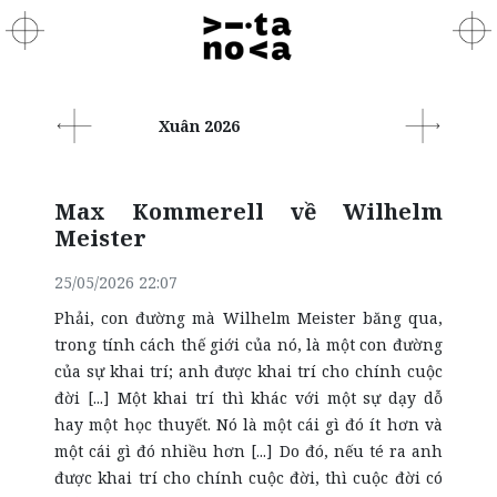
Xuân 2026
Max Kommerell về Wilhelm
Meister
25/05/2026 22:07
Phải, con đường mà Wilhelm Meister băng qua,
trong tính cách thế giới của nó, là một con đường
của sự khai trí; anh được khai trí cho chính cuộc
đời [...] Một khai trí thì khác với một sự dạy dỗ
hay một học thuyết. Nó là một cái gì đó ít hơn và
một cái gì đó nhiều hơn [...] Do đó, nếu té ra anh
được khai trí cho chính cuộc đời, thì cuộc đời có