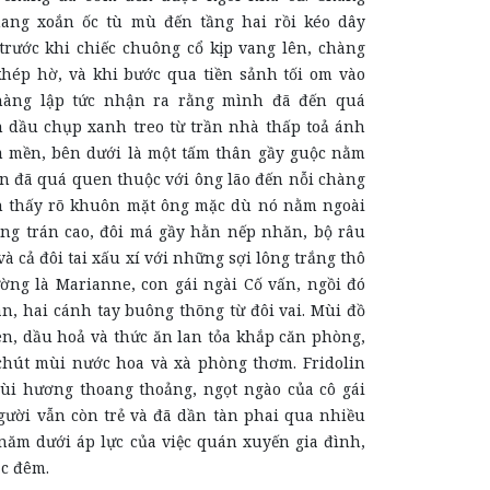
hang xoắn ốc tù mù đến tầng hai rồi kéo dây
rước khi chiếc chuông cổ kịp vang lên, chàng
hép hờ, và khi bước qua tiền sảnh tối om vào
àng lập tức nhận ra rằng mình đã đến quá
 dầu chụp xanh treo từ trần nhà thấp toả ánh
 mền, bên dưới là một tấm thân gầy guộc nằm
in đã quá quen thuộc với ông lão đến nỗi chàng
 thấy rõ khuôn mặt ông mặc dù nó nằm ngoài
ng trán cao, đôi má gầy hằn nếp nhăn, bộ râu
và cả đôi tai xấu xí với những sợi lông trắng thô
ường là Marianne, con gái ngài Cố vấn, ngồi đó
àn, hai cánh tay buông thõng từ đôi vai. Mùi đồ
en, dầu hoả và thức ăn lan tỏa khắp căn phòng,
hút mùi nước hoa và xà phòng thơm. Fridolin
i hương thoang thoảng, ngọt ngào của cô gái
gười vẫn còn trẻ và đã dần tàn phai qua nhiều
năm dưới áp lực của việc quán xuyến gia đình,
c đêm.