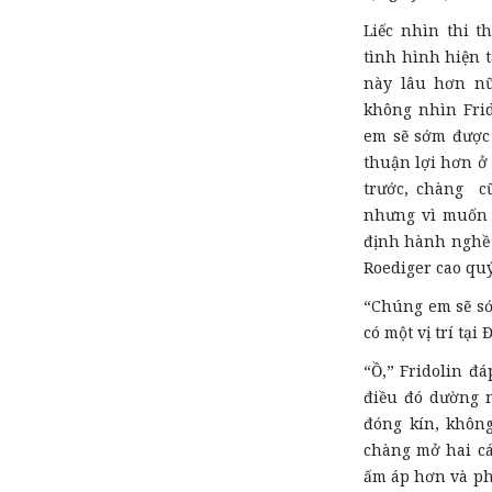
Liếc nhìn thi t
tình hình hiện t
này lâu hơn nữ
không nhìn Frid
em sẽ sớm được 
thuận lợi hơn ở
trước, chàng c
nhưng vì muốn 
định hành nghề 
Roediger cao quý
“Chúng em sẽ sớ
có một vị trí tại
“Ồ,” Fridolin đ
điều đó dường n
đóng kín, không
chàng mở hai cá
ấm áp hơn và ph