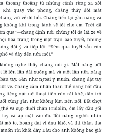
m thoang thoảng từ những cánh rừng xa xôi
. Khi quay vào phòng, chàng thấy đôi mắt
hàng với vẻ dò hỏi. Chàng tiến lại gần nàng và
ng không khí trong lành sẽ tốt cho em. Trời đã
êm qua”—chàng định nói: chúng tôi đã lái xe về
hội hóa trang trong một trận bão tuyết, nhưng
ng đổi ý và tiếp lời: “Đêm qua tuyết vẫn còn
phố và dày đến nửa mét.”
hông nghe thấy chàng nói gì. Mắt nàng ướt
t lệ lớn lăn dài xuống má và một lần nữa nàng
 bàn tay. Gần như ngoài ý muốn, chàng đặt tay
uốt ve. Chàng cảm nhận thân thể nàng bắt đầu
g tiếng nức nở thoạt tiên còn rất khẽ, dần trở
uối cùng gần như không kìm nén nổi. Bất chợt
 ghế và sụp dưới chân Fridolin, ôm lấy đầu gối
 tay và áp mặt vào đó. Rồi nàng ngước nhìn
t mở to, hoang dại vì đau khổ, và thì thầm tha
g muốn rời khỏi đây. Dẫu cho anh không bao giờ