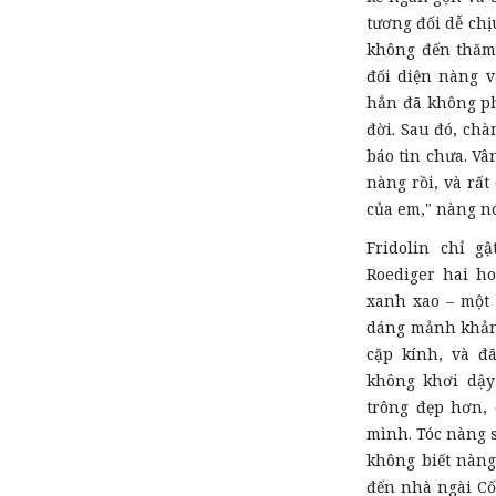
tương đối dễ chị
không đến thăm 
đối diện nàng v
hẳn đã không ph
đời. Sau đó, chà
báo tin chưa. Vâ
nàng rồi, và rất
của em," nàng n
Fridolin chỉ g
Roediger hai ho
xanh xao – một 
dáng mảnh khản
cặp kính, và đã
không khơi dậy
trông đẹp hơn,
mình. Tóc nàng 
không biết nàng
đến nhà ngài Cố