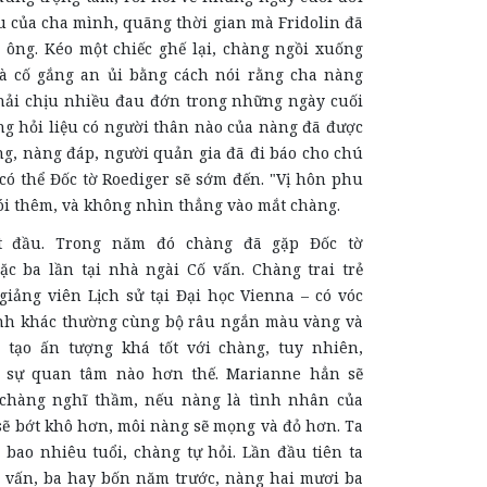
u của cha mình, quãng thời gian mà Fridolin đã
ông. Kéo một chiếc ghế lại, chàng ngồi xuống
à cố gắng an ủi bằng cách nói rằng cha nàng
ải chịu nhiều đau đớn trong những ngày cuối
ng hỏi liệu có người thân nào của nàng đã được
ng, nàng đáp, người quản gia đã đi báo cho chú
 có thể Đốc tờ Roediger sẽ sớm đến. "Vị hôn phu
ói thêm, và không nhìn thẳng vào mắt chàng.
ật đầu. Trong năm đó chàng đã gặp Đốc tờ
ặc ba lần tại nhà ngài Cố vấn. Chàng trai trẻ
giảng viên Lịch sử tại Đại học Vienna – có vóc
h khác thường cùng bộ râu ngắn màu vàng và
 tạo ấn tượng khá tốt với chàng, tuy nhiên,
 sự quan tâm nào hơn thế. Marianne hẳn sẽ
 chàng nghĩ thầm, nếu nàng là tình nhân của
sẽ bớt khô hơn, môi nàng sẽ mọng và đỏ hơn. Ta
 bao nhiêu tuổi, chàng tự hỏi. Lần đầu tiên ta
 vấn, ba hay bốn năm trước, nàng hai mươi ba