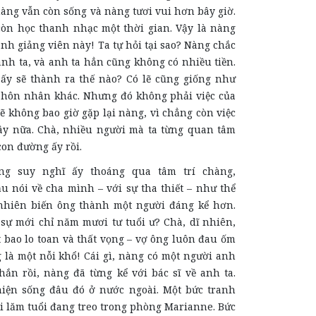
nàng vẫn còn sống và nàng tươi vui hơn bây giờ.
òn học thanh nhạc một thời gian. Vậy là nàng
anh giảng viên này! Ta tự hỏi tại sao? Nàng chắc
nh ta, và anh ta hẳn cũng không có nhiều tiền.
y sẽ thành ra thế nào? Có lẽ cũng giống như
hôn nhân khác. Nhưng đó không phải việc của
 sẽ không bao giờ gặp lại nàng, vì chẳng còn việc
đây nữa. Chà, nhiều người mà ta từng quan tâm
con đường ấy rồi.
ng suy nghĩ ấy thoáng qua tâm trí chàng,
u nói về cha mình – với sự tha thiết – như thể
 nhiên biến ông thành một người đáng kể hơn.
sự mới chỉ năm mươi tư tuổi ư? Chà, dĩ ​​nhiên,
t bao lo toan và thất vọng – vợ ông luôn đau ốm
g là một nỗi khổ! Cái gì, nàng có một người anh
hắn rồi, nàng đã từng kể với bác sĩ về anh ta.
iện sống đâu đó ở nước ngoài. Một bức tranh
 lăm tuổi đang treo trong phòng Marianne. Bức