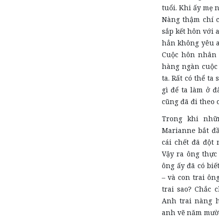
tuổi. Khi ấy mẹ 
Nàng thậm chí c
sắp kết hôn với 
hẳn không yêu a
Cuộc hôn nhân ấ
hàng ngàn cuộc 
ta. Rất có thể ta
gì để ta làm ở 
cũng đã đi theo 
Trong khi nhữ
Marianne bắt đầ
cái chết đã đột
Vậy ra ông thực 
ông ấy đã có biế
– và con trai ôn
trai sao? Chắc c
Anh trai nàng h
anh vẽ năm mười