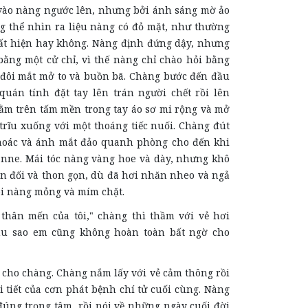
 vào nàng ngước lên, nhưng bởi ánh sáng mờ ảo
 thể nhìn ra liệu nàng có đỏ mặt, như thường
uất hiện hay không. Nàng định đứng dậy, nhưng
bằng một cử chỉ, vì thế nàng chỉ chào hỏi bằng
, đôi mắt mở to và buồn bã. Chàng bước đến đầu
quán tính đặt tay lên trán người chết rồi lên
ằm trên tấm mền trong tay áo sơ mi rộng và mở
trĩu xuống với một thoáng tiếc nuối. Chàng đút
khoác và ánh mắt đảo quanh phòng cho đến khi
anne. Mái tóc nàng vàng hoe và dày, nhưng khô
ân đối và thon gọn, dù đã hơi nhăn nheo và ngả
ôi nàng mỏng và mím chặt.
thân mến của tôi," chàng thì thầm với vẻ hơi
ẫu sao em cũng không hoàn toàn bất ngờ cho
 cho chàng. Chàng nắm lấy với vẻ cảm thông rồi
 tiết của cơn phát bệnh chí tử cuối cùng. Nàng
đúng trọng tâm, rồi nói về những ngày cuối đời