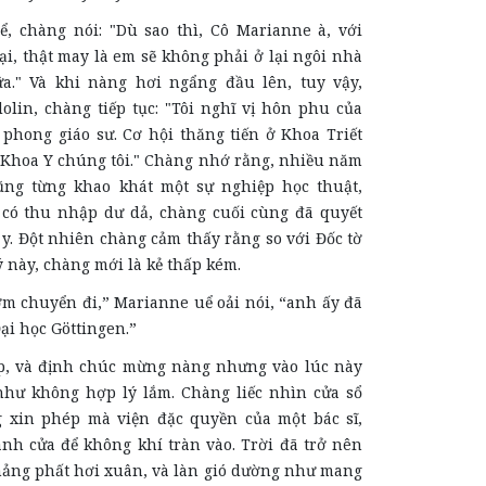
hể, chàng nói: "Dù sao thì, Cô Marianne à, với
ại, thật may là em sẽ không phải ở lại ngôi nhà
a." Và khi nàng hơi ngẩng đầu lên, tuy vậy,
olin, chàng tiếp tục: "Tôi nghĩ vị hôn phu của
phong giáo sư. Cơ hội thăng tiến ở Khoa Triết
 Khoa Y chúng tôi." Chàng nhớ rằng, nhiều năm
ũng từng khao khát một sự nghiệp học thuật,
có thu nhập dư dả, chàng cuối cùng đã quyết
y. Đột nhiên chàng cảm thấy rằng so với Đốc tờ
 này, chàng mới là kẻ thấp kém.
m chuyển đi,” Marianne uể oải nói, “anh ấy đã
 Đại học Göttingen.”
áp, và định chúc mừng nàng nhưng vào lúc này
hư không hợp lý lắm. Chàng liếc nhìn cửa sổ
 xin phép mà viện đặc quyền của một bác sĩ,
nh cửa để không khí tràn vào. Trời đã trở nên
ảng phất hơi xuân, và làn gió dường như mang