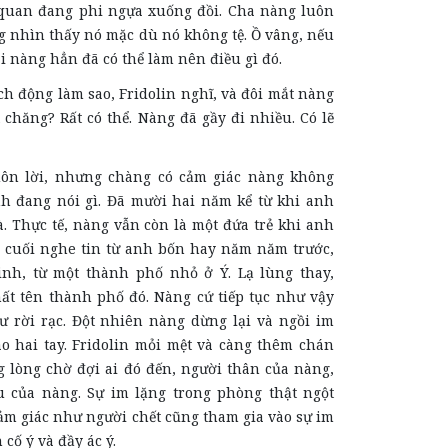
 quan đang phi ngựa xuống đồi. Cha nàng luôn
g nhìn thấy nó mặc dù nó không tệ. Ồ vâng, nếu
ai nàng hẳn đã có thể làm nên điều gì đó.
ch động làm sao, Fridolin nghĩ, và đôi mắt nàng
t chăng? Rất có thể. Nàng đã gầy đi nhiều. Có lẽ
uôn lời, nhưng chàng có cảm giác nàng không
nh đang nói gì. Đã mười hai năm kể từ khi anh
. Thực tế, nàng vẫn còn là một đứa trẻ khi anh
n cuối nghe tin từ anh bốn hay năm năm trước,
inh, từ một thành phố nhỏ ở Ý. Lạ lùng thay,
t tên thành phố đó. Nàng cứ tiếp tục như vậy
ư rời rạc. Đột nhiên nàng dừng lại và ngồi im
ào hai tay. Fridolin mỏi mệt và càng thêm chán
 lòng chờ đợi ai đó đến, người thân của nàng,
 của nàng. Sự im lặng trong phòng thật ngột
ảm giác như người chết cũng tham gia vào sự im
 cố ý và đầy ác ý.