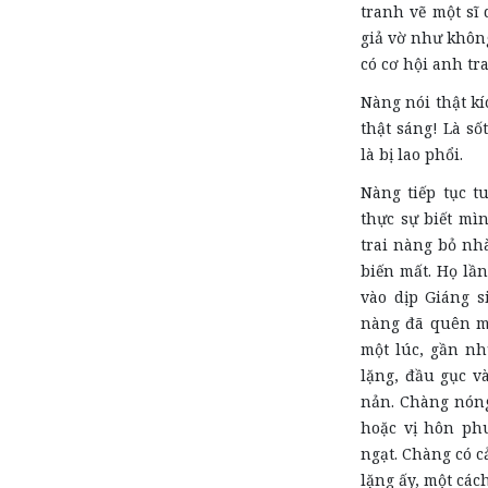
tranh vẽ một sĩ
giả vờ như khôn
có cơ hội anh tr
Nàng nói thật kí
thật sáng! Là số
là bị lao phổi.
Nàng tiếp tục t
thực sự biết mì
trai nàng bỏ nhà
biến mất. Họ lầ
vào dịp Giáng s
nàng đã quên mấ
một lúc, gần nh
lặng, đầu gục v
nản. Chàng nóng
hoặc vị hôn phu
ngạt. Chàng có c
lặng ấy, một cách