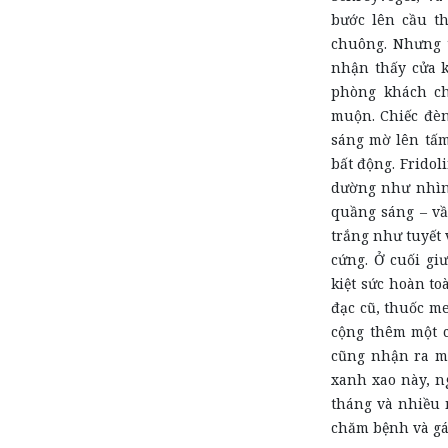
bước lên cầu t
chuông. Nhưng t
nhận thấy cửa k
phòng khách ch
muộn. Chiếc đèn
sáng mờ lên tấm
bất động. Fridol
dường như nhìn
quầng sáng – vầ
trắng như tuyết 
cứng. Ở cuối gi
kiệt sức hoàn to
đạc cũ, thuốc m
cộng thêm một c
cũng nhận ra mù
xanh xao này, n
tháng và nhiều 
chăm bệnh và gá