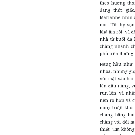
theo hương thơ
đang thức giấc
Marianne nhìn c
nói: “Tôi hy vọ
khá ấm rồi, và đ
nhà từ buổi dạ 
chàng nhanh chó
phủ trên đường 
Nàng hầu như k
nhoà, những giọ
vùi mặt vào hai
lên đầu nàng, v
run lên, và nhữn
nên rõ hơn và c
nàng trượt khỏi
chàng bằng hai
chàng với đôi mắ
thiết: "Em khôn