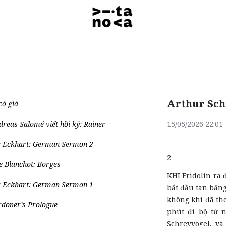
Arthur Sch
có giá
reas-Salomé viết hồi ký: Rainer
15/05/2026 22:01
r Eckhart: German Sermon 2
2
e Blanchot: Borges
KHI Fridolin ra 
r Eckhart: German Sermon 1
bắt đầu tan băng
không khí đã th
rdoner’s Prologue
phút đi bộ từ 
Schreyvogel, v