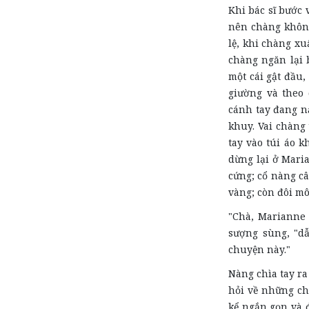
Khi bác sĩ bước
nên chàng không
lệ, khi chàng x
chàng ngăn lại 
một cái gật đầu
giường và theo 
cánh tay đang n
khuy. Vai chàng 
tay vào túi áo 
dừng lại ở Mari
cứng; cổ nàng c
vàng; còn đôi m
"Chà, Marianne 
sượng sùng, "d
chuyện này."
Nàng chìa tay ra
hỏi về những chi
kể ngắn gọn và 