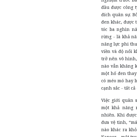
đầu được công t
đích quân sự. B
đen khác, được 
tóc ba nghìn n
rừng - là khả n
năng lực phi th
viền và độ nổi 
trở nên vô hình,
nào vẫn khăng k
một hố đen thay 
có méo mó hay b
cạnh sắc - tất cả
Việc giới quân 
một khả năng n
nhiên. Khi được
đưa vệ tinh, “má
nào khác ra khỏ
Kapoor - một tro