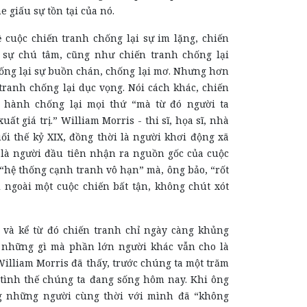
e giấu sự tồn tại của nó.
ề cuộc chiến tranh chống lại sự im lặng, chiến
 sự chú tâm, cũng như chiến tranh chống lại
hống lại sự buồn chán, chống lại mơ. Nhưng hơn
 tranh chống lại dục vọng. Nói cách khác, chiến
n hành chống lại mọi thứ “mà từ đó người ta
uất giá trị.” William Morris - thi sĩ, họa sĩ, nhà
uối thế kỷ XIX, đồng thời là người khơi động xã
- là người đầu tiên nhận ra nguồn gốc của cuộc
“hệ thống cạnh tranh vô hạn” mà, ông bảo, “rốt
ì ngoài một cuộc chiến bất tận, không chút xót
 và kể từ đó chiến tranh chỉ ngày càng khủng
 những gì mà phần lớn người khác vẫn cho là
illiam Morris đã thấy, trước chúng ta một trăm
ình thế chúng ta đang sống hôm nay. Khi ông
g những người cùng thời với mình đã “không