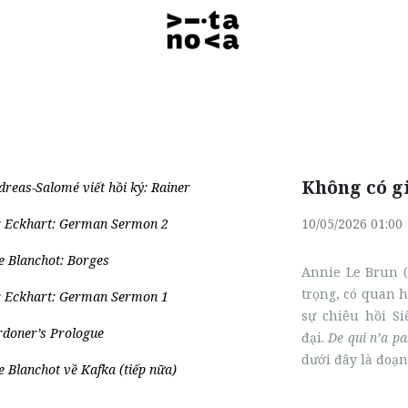
Không có g
reas-Salomé viết hồi ký: Rainer
r Eckhart: German Sermon 2
10/05/2026 01:00
e Blanchot: Borges
Annie Le Brun (
trọng, có quan h
r Eckhart: German Sermon 1
sự chiêu hồi Si
rdoner’s Prologue
đại.
De qui n’a pa
dưới đây là đoạ
 Blanchot về Kafka (tiếp nữa)