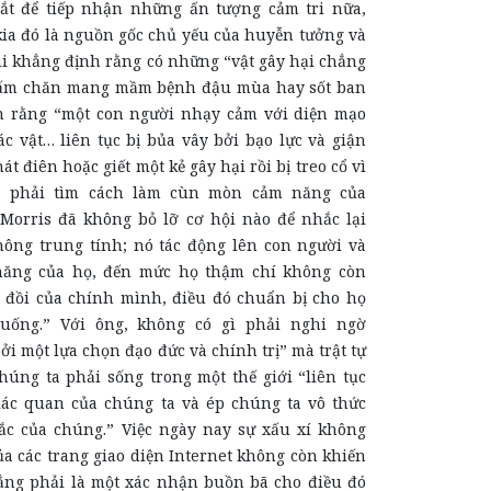
ắt để tiếp nhận những ấn tượng cảm tri nữa,
kia đó là nguồn gốc chủ yếu của huyễn tưởng và
hi khẳng định rằng có những “vật gây hại chẳng
tấm chăn mang mầm bệnh đậu mùa hay sốt ban
ận rằng “một con người nhạy cảm với diện mạo
c vật… liên tục bị bủa vây bởi bạo lực và giận
át điên hoặc giết một kẻ gây hại rồi bị treo cổ vì
a phải tìm cách làm cùn mòn cảm năng của
Morris đã không bỏ lỡ cơ hội nào để nhắc lại
hông trung tính; nó tác động lên con người và
ăng của họ, đến mức họ thậm chí không còn
 đồi của chính mình, điều đó chuẩn bị cho họ
 xuống.” Với ông, không có gì phải nghi ngờ
i một lựa chọn đạo đức và chính trị” mà trật tự
húng ta phải sống trong một thế giới “liên tục
ác quan của chúng ta và ép chúng ta vô thức
ắc của chúng.” Việc ngày nay sự xấu xí không
a các trang giao diện Internet không còn khiến
hẳng phải là một xác nhận buồn bã cho điều đó