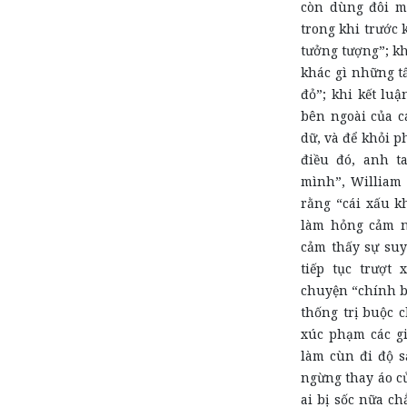
còn dùng đôi m
trong khi trước 
tưởng tượng”; k
khác gì những 
đỏ”; khi kết lu
bên ngoài của cá
dữ, và để khỏi ph
điều đó, anh t
mình”, William 
rằng “cái xấu k
làm hỏng cảm n
cảm thấy sự suy
tiếp tục trượt
chuyện “chính bở
thống trị buộc c
xúc phạm các gi
làm cùn đi độ s
ngừng thay áo củ
ai bị sốc nữa c