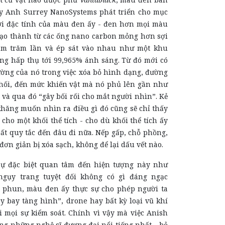
y Anh Surrey NanoSystems phát triển cho mục
ởi đặc tính của màu đen ấy - đen hơn mọi màu
tạo thành từ các ống nano carbon mỏng hơn sợi
ăm trăm lần và ép sát vào nhau như một khu
ăng hấp thụ tới 99,965% ánh sáng. Từ đó mới có
ường của nó trong việc xóa bỏ hình dạng, đường
khối, đến mức khiến vật mà nó phủ lên gần như
 và qua đó “gây bối rối cho mắt người nhìn”. Kẻ
hăng muốn nhìn ra điều gì đó cũng sẽ chỉ thấy
cho một khối thể tích - cho dù khối thể tích ấy
ất quy tắc đến đâu đi nữa. Nếp gấp, chỗ phồng,
 đơn giản bị xóa sạch, không để lại dấu vết nào.
sự đặc biệt quan tâm đến hiện tượng này như
gụy trang tuyệt đối không có gì đáng ngạc
 phun, màu đen ấy thực sự cho phép người ta
y bay tàng hình”, drone hay bất kỳ loại vũ khí
i mọi sự kiểm soát. Chính vì vậy mà việc Anish
ng những nghệ sĩ đương đại nổi tiếng nhất - bỏ