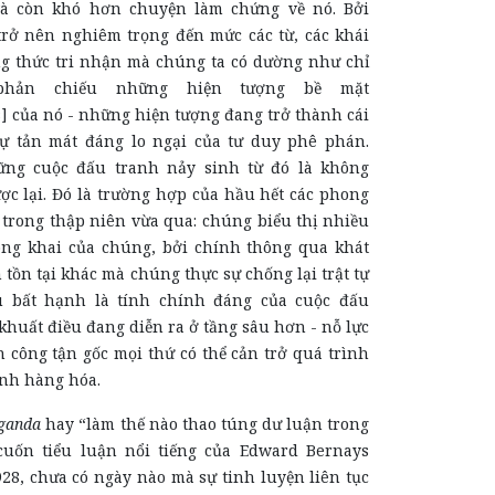
và còn khó hơn chuyện làm chứng về nó. Bởi
trở nên nghiêm trọng đến mức các từ, các khái
g thức tri nhận mà chúng ta có dường như chỉ
phản chiếu những hiện tượng bề mặt
 của nó - những hiện tượng đang trở thành cái
ự tản mát đáng lo ngại của tư duy phê phán.
ng cuộc đấu tranh nảy sinh từ đó là không
ợc lại. Đó là trường hợp của hầu hết các phong
 trong thập niên vừa qua: chúng biểu thị nhiều
ng khai của chúng, bởi chính thông qua khát
 tồn tại khác mà chúng thực sự chống lại trật tự
u bất hạnh là tính chính đáng của cuộc đấu
 khuất điều đang diễn ra ở tầng sâu hơn - nỗ lực
 công tận gốc mọi thứ có thể cản trở quá trình
ành hàng hóa.
ganda
hay “làm thế nào thao túng dư luận trong
cuốn tiểu luận nổi tiếng của Edward Bernays
28, chưa có ngày nào mà sự tinh luyện liên tục