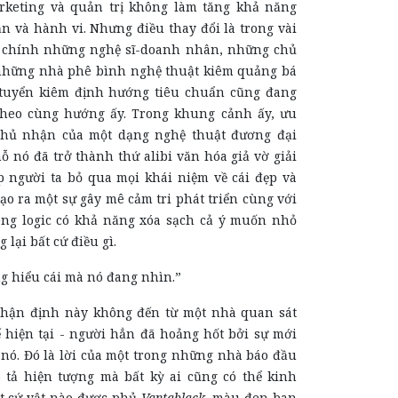
rketing và quản trị không làm tăng khả năng
n và hành vi. Nhưng điều thay đổi là trong vài
, chính những nghệ sĩ-doanh nhân, những chủ
 những nhà phê bình nghệ thuật kiêm quảng bá
tuyển kiêm định hướng tiêu chuẩn cũng đang
theo cùng hướng ấy. Trong khung cảnh ấy, ưu
phủ nhận của một dạng nghệ thuật đương đại
 nó đã trở thành thứ alibi văn hóa giả vờ giải
 người ta bỏ qua mọi khái niệm về cái đẹp và
tạo ra một sự gây mê cảm tri phát triển cùng với
ong logic có khả năng xóa sạch cả ý muốn nhỏ
lại bất cứ điều gì.
g hiểu cái mà nó đang nhìn.”
nhận định này không đến từ một nhà quan sát
ế hiện tại - người hẳn đã hoảng hốt bởi sự mới
 nó. Đó là lời của một trong những nhà báo đầu
 tả hiện tượng mà bất kỳ ai cũng có thể kinh
t cứ vật nào được phủ
Vantablack
, màu đen ban