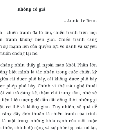
Không có giá
- Annie Le Brun
h - chiến tranh đã từ lâu, chiến tranh trên mọi
ến tranh không biên giới. Chiến tranh càng
i sự mạnh lên của quyền lực vô danh và sự yếu
 muốn chống lại nó.
chẳng nhìn thấy gì ngoài màn khói. Phần lớn
ông biết mình là tác nhân trong cuộc chiến kỳ
 giữa cái được phô bày, cái không được phô bày
ợc phép phô bày. Chính vì thế mà nghệ thuật
ột vai trò đáng kể, thậm chí trung tâm, nhờ sở
tiện biểu tượng để dẫn dắt đồng thời những gì
ật, cơ thể và không gian. Tuy nhiên, sẽ quá dễ
n rằng đây đơn thuần là chiến tranh của trình
ỉ là một trong những khía cạnh của một cuộc
 thức, chính độ rộng và sự phức tạp của nó lại,