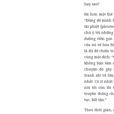
hay sao?
Đã hơn một thế 
“Đừng để mình bị
tài phiệt [plout
chú ý tới những 
đường viền gọn 
của nó về hòa bìn
là đủ để chiến t
cùng một đích: “
không bận tâm đ
chuyện đó gây 
tranh sắt và lử
nhất. Có ít nhấ
nói tới còn tồi
truyền thống chỉ
tục, bất tận.”
Theo thời gian,