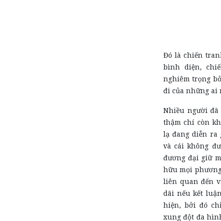
Đó là chiến tran
bình diện, chi
nghiêm trọng bở
đi của những ai
Nhiều người đã 
thậm chí còn kh
lạ đang diễn ra
và cái không đư
đương đại giữ m
hữu mọi phương 
liên quan đến v
dãi nếu kết luậ
hiện, bởi đó ch
xung đột đa hình