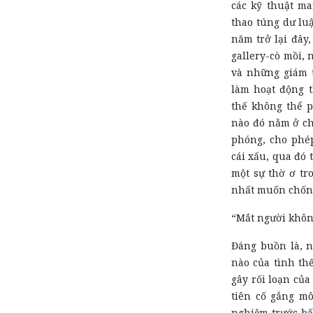
các kỹ thuật ma
thao túng dư luậ
năm trở lại đây
gallery-cò mồi,
và những giám 
làm hoạt động 
thế không thể 
nào đó nằm ở chỗ
phóng, cho phép
cái xấu, qua đó 
một sự thờ ơ tr
nhất muốn chống 
“Mắt người khôn
Đáng buồn là, 
nào của tình th
gây rối loạn của
tiên cố gắng mô
nghiệm trước bấ