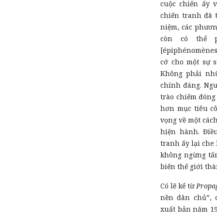
cuộc chiến ấy 
chiến tranh đã 
niệm, các phươn
còn có thể 
[épiphénomènes]
cớ cho một sự s
Không phải nhữ
chính đáng. Ngư
trào chiếm đóng
hơn mục tiêu cô
vọng về một cách
hiện hành. Điề
tranh ấy lại che
không ngừng tấn
biến thế giới th
Có lẽ kể từ
Propa
nền dân chủ”, 
xuất bản năm 19