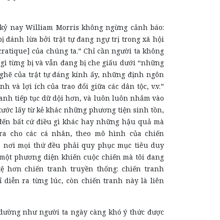
kỷ nay William Morris không ngừng cảnh báo:
 đánh lừa bởi trật tự đang ngự trị trong xã hội
ocratique] của chúng ta.” Chỉ cần người ta không
gì từng bị và vẫn đang bị che giấu dưới “những
ghẽ của trật tự đáng kính ấy, những định ngôn
h và lợi ích của trao đổi giữa các dân tộc, v.v.”
ranh tiếp tục dữ dội hơn, và luôn luôn nhắm vào
tước lấy từ kẻ khác những phương tiện sinh tồn,
ến bất cứ điều gì khác hay những hậu quả mà
ra cho các cá nhân, theo mô hình của chiến
a, nơi mọi thứ đều phải quy phục mục tiêu duy
t một phương diện khiến cuộc chiến mà tôi đang
 tệ hơn chiến tranh truyền thống: chiến tranh
 diễn ra từng lúc, còn chiến tranh này là liên
 dường như người ta ngày càng khó ý thức được