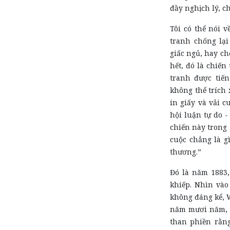
đầy nghịch lý, ch
Tôi có thể nói v
tranh chống lại
giấc ngủ, hay c
hết, đó là chiến
tranh được tiế
không thể trích x
in giấy và vải c
hội luận tự do 
chiến này trong 
cuộc chẳng là g
thương.”
Đó là năm 1883,
khiếp. Nhìn vào
không đáng kể, W
năm mươi năm, t
than phiền rằn