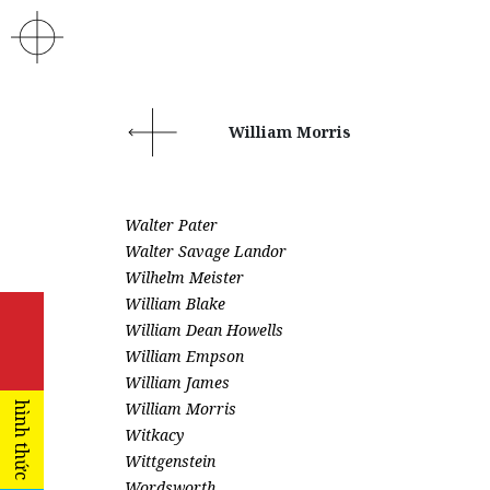
William Morris
Walter Pater
Walter Savage Landor
Wilhelm Meister
William Blake
William Dean Howells
William Empson
William James
William Morris
hình thức
Witkacy
Wittgenstein
Wordsworth