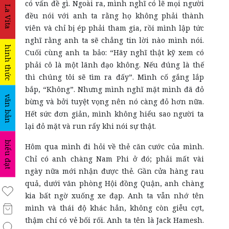
có vấn đề gì. Ngoài ra, mình nghĩ có lẽ mọi người
La Vita
đều nói với anh ta rằng họ không phải thành
viên và chỉ bị ép phải tham gia, rồi mình lập tức
nghĩ rằng anh ta sẽ chẳng tin lời nào mình nói.
hình thức
Cuối cùng anh ta bảo: “Hãy nghĩ thật kỹ xem có
phải cô là một lãnh đạo không. Nếu đúng là thế
thì chúng tôi sẽ tìm ra đấy”. Mình cố gắng lắp
bắp, “Không”. Nhưng mình nghĩ mặt mình đã đỏ
văn bản
bừng và bởi tuyệt vọng nên nó càng đỏ hơn nữa.
Hết sức đơn giản, mình không hiểu sao người ta
lại đỏ mặt và run rẩy khi nói sự thật.
biểu đạt
Hôm qua mình đi hỏi về thẻ căn cước của mình.
Chỉ có anh chàng Nam Phi ở đó; phải mất vài
ngày nữa mới nhận được thẻ. Gần cửa hàng rau
quả, dưới văn phòng Hội đồng Quận, anh chàng
kia bất ngờ xuống xe đạp. Anh ta vẫn nhớ tên
mình và thái độ khác hẳn, không còn giễu cợt,
thậm chí có vẻ bối rối. Anh ta tên là Jack Hamesh.