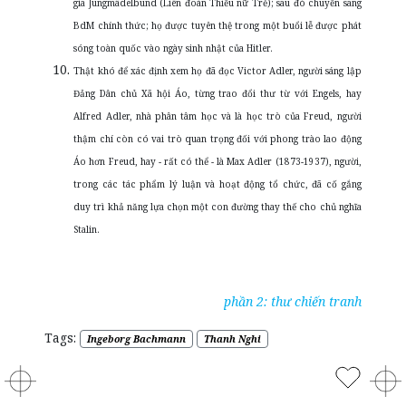
gia Jungmädelbund (Liên đoàn Thiếu nữ Trẻ); sau đó chuyển sang
BdM chính thức; họ được tuyên thệ trong một buổi lễ được phát
sóng toàn quốc vào ngày sinh nhật của Hitler.
Thật khó để xác định xem họ đã đọc Victor Adler, người sáng lập
Đảng Dân chủ Xã hội Áo, từng trao đổi thư từ với Engels, hay
Alfred Adler, nhà phân tâm học và là học trò của Freud, người
thậm chí còn có vai trò quan trọng đối với phong trào lao động
Áo hơn Freud, hay - rất có thể - là Max Adler (1873-1937), người,
trong các tác phẩm lý luận và hoạt động tổ chức, đã cố gắng
duy trì khả năng lựa chọn một con đường thay thế cho chủ nghĩa
Stalin.
phần 2: thư chiến tranh
Tags:
Ingeborg Bachmann
Thanh Nghi