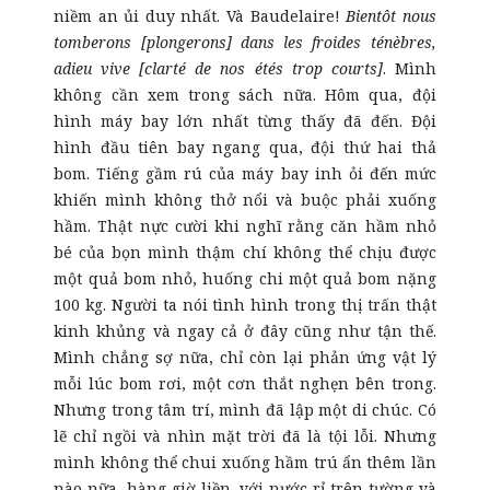
niềm an ủi duy nhất. Và Baudelaire!
Bientôt nous
tomberons [plongerons] dans les froides ténèbres,
adieu vive [clarté de nos étés trop courts]
. Mình
không cần xem trong sách nữa. Hôm qua, đội
hình máy bay lớn nhất từng thấy đã đến. Đội
hình đầu tiên bay ngang qua, đội thứ hai thả
bom. Tiếng gầm rú của máy bay inh ỏi đến mức
khiến mình không thở nổi và buộc phải xuống
hầm. Thật nực cười khi nghĩ rằng căn hầm nhỏ
bé của bọn mình thậm chí không thể chịu được
một quả bom nhỏ, huống chi một quả bom nặng
100 kg. Người ta nói tình hình trong thị trấn thật
kinh khủng và ngay cả ở đây cũng như tận thế.
Mình chẳng sợ nữa, chỉ còn lại phản ứng vật lý
mỗi lúc bom rơi, một cơn thắt nghẹn bên trong.
Nhưng trong tâm trí, mình đã lập một di chúc. Có
lẽ chỉ ngồi và nhìn mặt trời đã là tội lỗi. Nhưng
mình không thể chui xuống hầm trú ẩn thêm lần
nào nữa, hàng giờ liền, với nước rỉ trên tường và