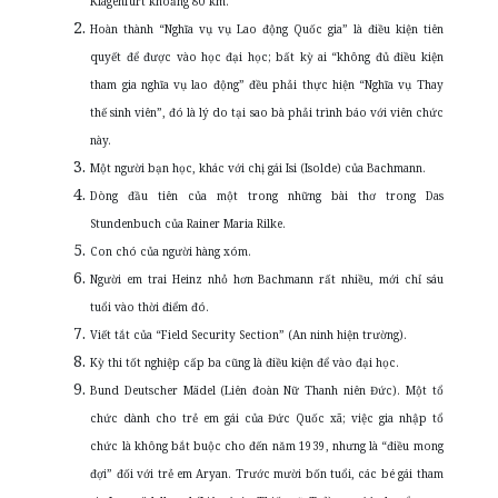
Klagenfurt khoảng 80 km.
Hoàn thành “Nghĩa vụ vụ Lao động Quốc gia” là điều kiện tiên
quyết để được vào học đại học; bất kỳ ai “không đủ điều kiện
tham gia nghĩa vụ lao động” đều phải thực hiện “Nghĩa vụ Thay
thế sinh viên”, đó là lý do tại sao bà phải trình báo với viên chức
này.
Một người bạn học, khác với chị gái Isi (Isolde) của Bachmann.
Dòng đầu tiên của một trong những bài thơ trong Das
Stundenbuch của Rainer Maria Rilke.
Con chó của người hàng xóm.
Người em trai Heinz nhỏ hơn Bachmann rất nhiều, mới chỉ sáu
tuổi vào thời điểm đó.
Viết tắt của “Field Security Section” (An ninh hiện trường).
Kỳ thi tốt nghiệp cấp ba cũng là điều kiện để vào đại học.
Bund Deutscher Mädel (Liên đoàn Nữ Thanh niên Đức). Một tổ
chức dành cho trẻ em gái của Đức Quốc xã; việc gia nhập tổ
chức là không bắt buộc cho đến năm 1939, nhưng là “điều mong
đợi” đối với trẻ em Aryan. Trước mười bốn tuổi, các bé gái tham