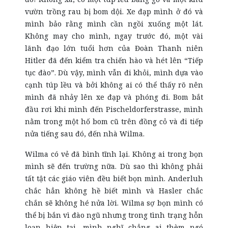
vườn trồng rau bị bom dội. Xe đạp mình ở đó và
mình bảo rằng mình cần ngồi xuống một lát.
Không may cho mình, ngay trước đó, một vài
lãnh đạo lớn tuổi hơn của Đoàn Thanh niên
Hitler đã đến kiểm tra chiến hào và hét lên “Tiếp
tục đào”. Dù vậy, mình vẫn đi khỏi, mình dựa vào
cạnh túp lều và bởi không ai có thể thấy rõ nên
mình đã nhảy lên xe đạp và phóng đi. Bom bắt
đầu rơi khi mình đến Pischeldorferstrasse, mình
nằm trong một hố bom cũ trên đồng cỏ và đi tiếp
nửa tiếng sau đó, đến nhà Wilma.
Wilma có vẻ đã bình tĩnh lại. Không ai trong bọn
mình sẽ đến trường nữa. Dù sao thì không phải
tất tật các giáo viên đều biết bọn mình. Anderluh
chắc hẳn không hề biết mình và Hasler chắc
chắn sẽ không hé nửa lời. Wilma sợ bọn mình có
thể bị bắn vì đào ngũ nhưng trong tình trạng hỗn
loạn hiện tại, mình nghĩ chẳng ai thèm ngó