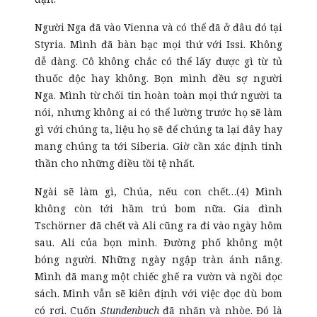
Người Nga đã vào Vienna và có thể đã ở đâu đó tại
Styria. Mình đã bàn bạc mọi thứ với Issi. Không
dễ dàng. Cô không chắc có thể lấy được gì từ tủ
thuốc độc hay không. Bọn mình đều sợ người
Nga. Mình từ chối tin hoàn toàn mọi thứ người ta
nói, nhưng không ai có thể lường trước họ sẽ làm
gì với chúng ta, liệu họ sẽ để chúng ta lại đây hay
mang chúng ta tới Siberia. Giờ cần xác định tinh
thần cho những điều tồi tệ nhất.
Ngài sẽ làm gì, Chúa, nếu con chết…(4) Mình
không còn tới hầm trú bom nữa. Gia đình
Tschörner đã chết và Ali cũng ra đi vào ngày hôm
sau. Ali của bọn mình. Đường phố không một
bóng người. Những ngày ngập tràn ánh nắng.
Mình đã mang một chiếc ghế ra vườn và ngồi đọc
sách. Mình vẫn sẽ kiên định với việc đọc dù bom
có rơi. Cuốn
Stundenbuch
đã nhăn và nhòe. Đó là