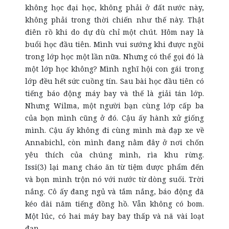
không học đại học, không phải ở đất nước này,
không phải trong thời chiến như thế này. Thật
điên rồ khi do dự dù chỉ một chút. Hôm nay là
buổi học đầu tiên. Mình vui sướng khi được ngồi
trong lớp học một lần nữa. Nhưng có thể gọi đó là
một lớp học không? Mình nghĩ hội con gái trong
lớp đều hết sức cuồng tín. Sau bài học đầu tiên có
tiếng báo động máy bay và thế là giải tán lớp.
Nhưng Wilma, một người bạn cùng lớp cấp ba
của bọn mình cũng ở đó. Cậu ấy hành xử giống
mình. Cậu ấy không đi cùng mình mà đạp xe về
Annabichl, còn mình đang nằm đây ở nơi chốn
yêu thích của chúng mình, rìa khu rừng.
Issi(3) lại mang cháo ăn từ tiệm dược phẩm đến
và bọn mình trộn nó với nước từ dòng suối. Trời
nắng. Cô ấy đang ngủ và tắm nắng, báo động đã
kéo dài năm tiếng đồng hồ. Vẫn không có bom.
Một lúc, có hai máy bay bay thấp và nã vài loạt
đạn.