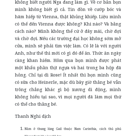
không biết người Nga đang làm gì. Về cơ bản bọn
mình không biết gì cả. Tin đồn về cướp bóc và
hãm hiếp từ Vienna, thật khủng khiếp. Liệu mình
có thể đến Vienna được không? Khi nào? Và bằng
cách nào? Mình không thể cứ ở đây mãi, chờ đợi
và chờ đợi. Nếu các trường đại học không sớm mở
cửa, mình sẽ phải tìm việc làm. Có lẽ là với người
Anh, như thế thì mới có gì đó để ăn. Thức ăn ngày
càng khan hiếm. Hôm qua bọn mình được phát
một khẩu phần thịt ngựa và hai trong ba hộp đã
hỏng. Chỉ tại dì Rose! Ít nhất thì bọn mình cũng
có sữa cho Heinerle, mặc dù bây giờ thằng bé vẫn
trông chẳng khác gì bộ xương di động, mình
không hiểu tại sao, vì mọi người đã làm mọi thứ
có thể cho thằng bé.
Thanh Nghi dịch
Nằm ở thung lũng Gail thuộc Nam Carinthia, cách thủ phủ