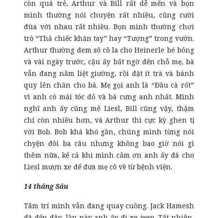
còn quá trẻ, Arthur và Bill rất dễ mến và bọn
mình thường nói chuyện rất nhiều, cũng cười
đùa với nhau rất nhiều. Bọn mình thường chơi
trò “Thả chiếc khăn tay” hay “Tượng” trong vườn.
Arthur thường đem sô cô la cho Heinerle bé bỏng
và vài ngày trước, cậu ấy bất ngờ đến chỗ mẹ, bà
vẫn đang nằm liệt giường, rồi đặt ít trà và bánh
quy lên chăn cho bà. Mẹ gọi anh là “Đầu cà rốt”
vì anh có mái tóc đỏ và bà cưng anh nhất. Mình
nghĩ anh ấy cũng mê Liesl, Bill cũng vậy, thậm
chí còn nhiều hơn, và Arthur thì cực kỳ ghen tị
với Bob. Bob khá khó gần, chúng mình từng nói
chyện đôi ba câu nhưng không bao giờ nói gì
thêm nữa, kể cả khi mình cảm ơn anh ấy đã cho
Liesl mượn xe để đưa mẹ cô về từ bệnh viện.
14 tháng Sáu
Tâm trí mình vẫn đang quay cuồng. Jack Hamesh
đã đến đây, lần này anh ấy đi xe jeep. Tất nhiên,