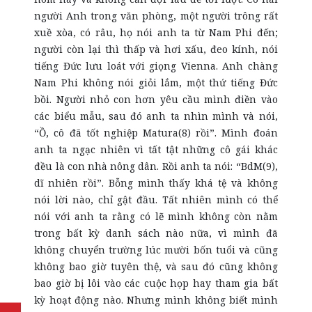
người Anh trong văn phòng, một người trông rất
xuề xòa, có râu, họ nói anh ta từ Nam Phi đến;
người còn lại thì thấp và hơi xấu, đeo kính, nói
tiếng Đức lưu loát với giọng Vienna. Anh chàng
Nam Phi không nói giỏi lắm, một thứ tiếng Đức
bồi. Người nhỏ con hơn yêu cầu mình điền vào
các biểu mẫu, sau đó anh ta nhìn mình và nói,
“Ồ, cô đã tốt nghiệp Matura(8) rồi”. Mình đoán
anh ta ngạc nhiên vì tất tật những cô gái khác
đều là con nhà nông dân. Rồi anh ta nói: “BdM(9),
dĩ nhiên rồi”. Bỗng mình thấy khá tệ và không
nói lời nào, chỉ gật đầu. Tất nhiên mình có thể
nói với anh ta rằng có lẽ mình không còn nằm
trong bất kỳ danh sách nào nữa, vì mình đã
không chuyển trường lúc mười bốn tuổi và cũng
không bao giờ tuyên thệ, và sau đó cũng không
bao giờ bị lôi vào các cuộc họp hay tham gia bất
kỳ hoạt động nào. Nhưng mình không biết mình