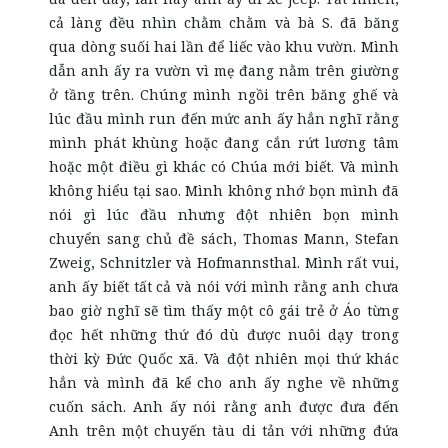
cả làng đều nhìn chằm chằm và bà S. đã băng
qua dòng suối hai lần để liếc vào khu vườn. Mình
dẫn anh ấy ra vườn vì mẹ đang nằm trên giường
ở tầng trên. Chúng mình ngồi trên băng ghế và
lúc đầu mình run đến mức anh ấy hẳn nghĩ rằng
mình phát khùng hoặc đang cắn rứt lương tâm
hoặc một điều gì khác có Chúa mới biết. Và mình
không hiểu tại sao. Mình không nhớ bọn mình đã
nói gì lúc đầu nhưng đột nhiên bọn mình
chuyển sang chủ đề sách, Thomas Mann, Stefan
Zweig, Schnitzler và Hofmannsthal. Mình rất vui,
anh ấy biết tất cả và nói với mình rằng anh chưa
bao giờ nghĩ sẽ tìm thấy một cô gái trẻ ở Áo từng
đọc hết những thứ đó dù được nuôi dạy trong
thời kỳ Đức Quốc xã. Và đột nhiên mọi thứ khác
hẳn và mình đã kể cho anh ấy nghe về những
cuốn sách. Anh ấy nói rằng anh được đưa đến
Anh trên một chuyến tàu di tản với những đứa