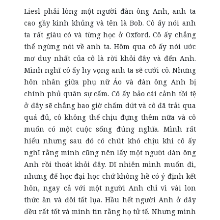
Liesl phải lòng một người đàn ông Anh, anh ta
cao gầy kinh khủng và tên là Bob. Cô ấy nói anh
ta rất giàu có và từng học ở Oxford. Cô ấy chẳng
thể ngừng nói về anh ta. Hôm qua cô ấy nói ước
mơ duy nhất của cô là rời khỏi đây và đến Anh.
Mình nghĩ cô ấy hy vọng anh ta sẽ cưới cô. Nhưng
hôn nhân giữa phụ nữ Áo và đàn ông Anh bị
chính phủ quân sự cấm. Cô ấy bảo cái cảnh tồi tệ
ở đây sẽ chẳng bao giờ chấm dứt và cô đã trải qua
quá đủ, cô không thể chịu đựng thêm nữa và cô
muốn có một cuộc sống đúng nghĩa. Mình rất
hiểu nhưng sau đó có chút khó chịu khi cô ấy
nghĩ rằng mình cũng nên lấy một người đàn ông
Anh rồi thoát khỏi đây. Dĩ nhiên mình muốn đi,
nhưng để học đại học chứ không hề có ý định kết
hôn, ngay cả với một người Anh chỉ vì vài lon
thức ăn và đôi tất lụa. Hầu hết người Anh ở đây
đều rất tốt và mình tin rằng họ tử tế. Nhưng mình