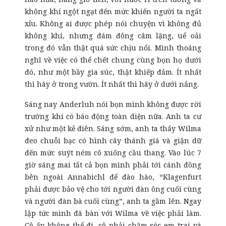
không khí ngột ngạt đến mức khiến người ta ngất
xỉu. Không ai được phép nói chuyện vì không đủ
không khí, nhưng đám đông câm lặng, uể oải
trong đó vẫn thật quá sức chịu nổi. Mình thoáng
nghĩ về việc có thể chết chung cùng bọn họ dưới
đó, như một bầy gia súc, thật khiếp đảm. Ít nhất
thì hãy ở trong vườn. Ít nhất thì hãy ở dưới nắng.
Sáng nay Anderluh nói bọn mình không được rời
trường khi có báo động toàn diện nữa. Anh ta cư
xử như một kẻ điên. Sáng sớm, anh ta thấy Wilma
đeo chuỗi bạc có hình cây thánh giá và giận dữ
đến mức suýt ném cô xuống cầu thang. Vào lúc 7
giờ sáng mai tất cả bọn mình phải tới cánh đồng
bên ngoài Annabichl để đào hào, “Klagenfurt
phải được bảo vệ cho tới người đàn ông cuối cùng
và người đàn bà cuối cùng”, anh ta gầm lên. Ngay
lập tức mình đã bàn với Wilma về việc phải làm.
Cô ấy không thể đi, cô phải chăm sóc em trai và