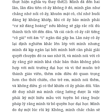
thực hiện nghĩa vụ thay thế(2). Mình đã đến hai
lần, lần đầu tiên cô ấy không ở đó, mình gần như
chẳng nhớ nổi cô ấy, khuôn mặt cô, chỉ nhớ buổi
đăng ký khủng khiếp, khi cô ấy bảo mình phải
“cư xử đàng hoàng” nếu không sẽ gặp rắc rối dù
thành tích tốt đến đâu. Và cái cách cô ấy cất tiếng
“cô gái” với âm “i” ngân dài gấp ba. Lần này cô ấy
lại định nghiêm khắc lên lớp với mình nhưng
mình đã kịp ngăn lại bởi mình biết cần phải giải
quyết chuyện đó ra sao nhờ H, và mình nói với cô
ấy rằng giờ mình khá chắc bản thân không phù
hợp với môi trường đại học và vì thế muốn trở
thành giáo viên, thêm nữa điều đó quan trọng
hơn cho thời chiến, cho trẻ em, mình nói thêm,
và không điều gì có thể khiến cô ấy phản đối. Vấn
đề duy nhất mà mình cũng lường được là việc
phải ký một biểu mẫu với tuyên bố ràng buộc
pháp lý rằng mình từ bỏ quyền học đại học. Mình
do dự một lúc rồi ký. Không, mình chắc chắn sẽ