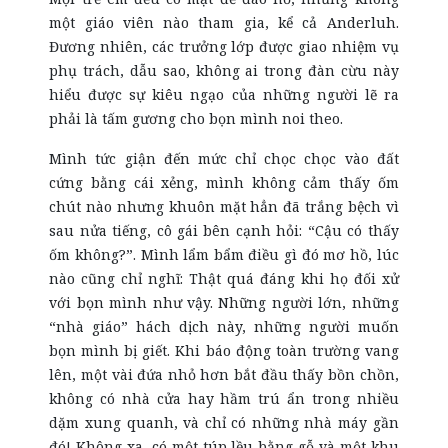
một giáo viên nào tham gia, kể cả Anderluh.
Đương nhiên, các trưởng lớp được giao nhiệm vụ
phụ trách, dẫu sao, không ai trong đàn cừu này
hiểu được sự kiêu ngạo của những người lẽ ra
phải là tấm gương cho bọn mình noi theo.
Mình tức giận đến mức chỉ chọc chọc vào đất
cứng bằng cái xẻng, mình không cảm thấy ốm
chút nào nhưng khuôn mặt hẳn đã trắng bệch vì
sau nửa tiếng, cô gái bên cạnh hỏi: “Cậu có thấy
ốm không?”. Mình lẩm bẩm điều gì đó mơ hồ, lúc
nào cũng chỉ nghĩ: Thật quá đáng khi họ đối xử
với bọn mình như vậy. Những người lớn, những
“nhà giáo” hách dịch này, những người muốn
bọn mình bị giết. Khi báo động toàn trường vang
lên, một vài đứa nhỏ hơn bắt đầu thấy bồn chồn,
không có nhà cửa hay hầm trú ẩn trong nhiều
dặm xung quanh, và chỉ có những nhà máy gần
đó! Không xa, có một túp lều bằng gỗ và một khu