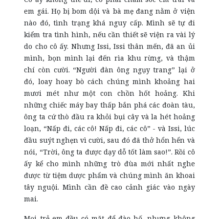
em gái. Họ bị bom dội và bà mẹ đang nằm ở viện
nào đó, tình trạng khá nguy cấp. Mình sẽ tự đi
kiểm tra tình hình, nếu cần thiết sẽ viện ra vài lý
do cho cô ấy. Nhưng Issi, Issi thân mến, đã an ủi
mình, bọn mình lại đến rìa khu rừng, và thậm
chí còn cười. “Người đàn ông ngụy trang” lại ở
đó, loay hoay bò cách chúng mình khoảng hai
mươi mét như một con chồn hốt hoảng. Khi
những chiếc máy bay thấp bắn phá các đoàn tàu,
ông ta cứ thò đầu ra khỏi bụi cây và la hét hoảng
loạn, “Nấp đi, các cô! Nấp đi, các cô” - và Issi, lúc
đầu suýt nghẹn vì cười, sau đó đã thở hổn hển và
nói, “Trời, ông ta được dạy dỗ tốt làm sao!”. Rồi cô
ấy kể cho mình những trò đùa mới nhất nghe
được từ tiệm dược phẩm và chúng mình ăn khoai
tây nguội. Mình cần đề cao cảnh giác vào ngày
mai.
Mọi trẻ em đều có mặt để đào hố, nhưng không