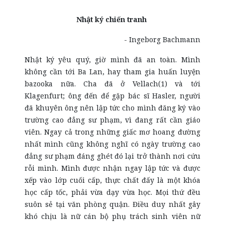
Nhật ký chiến tranh
- Ingeborg Bachmann
Nhật ký yêu quý, giờ mình đã an toàn. Mình
không cần tới Ba Lan, hay tham gia huấn luyện
bazooka nữa. Cha đã ở Vellach(1) và tới
Klagenfurt; ông đến để gặp bác sĩ Hasler, người
đã khuyên ông nên lập tức cho mình đăng ký vào
trường cao đẳng sư phạm, vì đang rất cần giáo
viên. Ngay cả trong những giấc mơ hoang đường
nhất mình cũng không nghĩ có ngày trường cao
đẳng sư phạm đáng ghét đó lại trở thành nơi cứu
rỗi mình. Mình được nhận ngay lập tức và được
xếp vào lớp cuối cấp, thực chất đấy là một khóa
học cấp tốc, phải vừa dạy vừa học. Mọi thứ đều
suôn sẻ tại văn phòng quận. Điều duy nhất gây
khó chịu là nữ cán bộ phụ trách sinh viên nữ