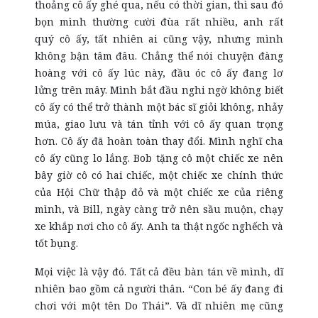
thoảng cô ấy ghé qua, nếu có thời gian, thì sau đó
bọn mình thường cười đùa rất nhiều, anh rất
quý cô ấy, tất nhiên ai cũng vậy, nhưng mình
không bận tâm đâu. Chẳng thể nói chuyện đàng
hoàng với cô ấy lúc này, đầu óc cô ấy đang lơ
lửng trên mây. Mình bắt đầu nghi ngờ không biết
cô ấy có thể trở thành một bác sĩ giỏi không, nhảy
múa, giao lưu và tán tỉnh với cô ấy quan trọng
hơn. Cô ấy đã hoàn toàn thay đổi. Mình nghĩ cha
cô ấy cũng lo lắng. Bob tặng cô một chiếc xe nên
bây giờ cô có hai chiếc, một chiếc xe chính thức
của Hội Chữ thập đỏ và một chiếc xe của riêng
mình, và Bill, ngày càng trở nên sầu muộn, chạy
xe khắp nơi cho cô ấy. Anh ta thật ngốc nghếch và
tốt bụng.
Mọi việc là vậy đó. Tất cả đều bàn tán về mình, dĩ
nhiên bao gồm cả người thân. “Con bé ấy đang đi
chơi với một tên Do Thái”. Và dĩ nhiên mẹ cũng