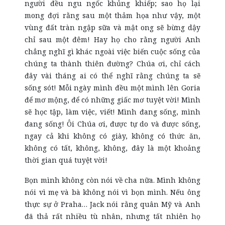
người đều ngu ngốc khủng khiếp; sao họ lại
mong đợi rằng sau một thảm họa như vậy, một
vùng đất tràn ngập sữa và mật ong sẽ bừng dậy
chỉ sau một đêm! Hay họ cho rằng người Anh
chẳng nghĩ gì khác ngoài việc biến cuộc sống của
chúng ta thành thiên đường? Chúa ơi, chỉ cách
đây vài tháng ai có thể nghĩ rằng chúng ta sẽ
sống sót! Mỗi ngày mình đều một mình lên Goria
để mơ mộng, để có những giấc mơ tuyệt vời! Mình
sẽ học tập, làm việc, viết! Mình đang sống, mình
đang sống! Ôi Chúa ơi, được tự do và được sống,
ngay cả khi không có giày, không có thức ăn,
không có tất, không, không, đây là một khoảng
thời gian quá tuyệt vời!
Bọn mình không còn nói về cha nữa. Mình không
nói vì mẹ và bà không nói vì bọn mình. Nếu ông
thực sự ở Praha… Jack nói rằng quân Mỹ và Anh
đã thả rất nhiều tù nhân, nhưng tất nhiên họ