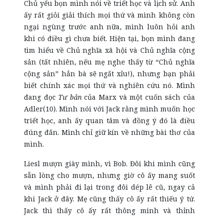
Chủ yếu bọn mình nói về triết học và lịch sử. Anh
ấy rất giỏi giải thích mọi thứ và mình không còn
ngại ngùng trước anh nữa, mình luôn hỏi anh
khi có điều gì chưa biết. Hiện tại, bọn mình đang
tìm hiểu về Chủ nghĩa xã hội và Chủ nghĩa cộng
sản (tất nhiên, nếu mẹ nghe thấy từ “Chủ nghĩa
cộng sản” hẳn bà sẽ ngất xỉu!), nhưng bạn phải
biết chính xác mọi thứ và nghiên cứu nó. Mình
đang đọc
Tư bản
của Marx và một cuốn sách của
Adler(10). Mình nói với Jack rằng mình muốn học
triết học, anh ấy quan tâm và đồng ý đó là điều
đúng đắn. Mình chỉ giữ kín về những bài thơ của
mình.
Liesl mượn giày mình, vì Bob. Đôi khi mình cũng
sẵn lòng cho mượn, nhưng giờ cô ấy mang suốt
và mình phải đi lại trong đôi dép lê cũ, ngay cả
khi Jack ở đây. Mẹ cũng thấy cô ấy rất thiếu ý tứ.
Jack thì thấy cô ấy rất thông minh và thỉnh