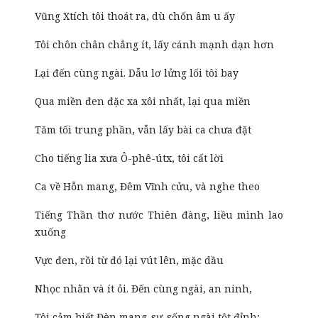
Vũng Xtích tôi thoát ra, dù chốn âm u ấy
Tôi chôn chân chẳng ít, lấy cánh mạnh dạn hơn
Lại đến cùng ngài. Dẫu lơ lửng lối tôi bay
Qua miền đen đặc xa xôi nhất, lại qua miền
Tăm tối trung phần, vẫn lấy bài ca chưa đặt
Cho tiếng lia xưa Ô-phê-útx, tôi cất lời
Ca về Hỗn mang, Đêm Vĩnh cửu, và nghe theo
Tiếng Thần thơ nước Thiên đàng, liều mình lao
xuống
Vực đen, rồi từ đó lại vút lên, mặc dầu
Nhọc nhằn và ít ỏi. Đến cùng ngài, an ninh,
Tôi cảm biết Đèn mang-sự-sống ngài tột đỉnh;