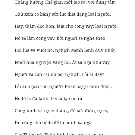
Thẳng hướng Thế gian mới tạo ra, với dụng tâm
Thử xem có bằng sức lực diệt đặng loài người,
Hay, thâm độc hơn, làm cho cong vạy; loài người
Nó sẽ làm cong vạy, bởi người sẽ nghe theo
Dối lừa ve vuốt nó, nghịch Mệnh lệnh duy nhất,
Nuốt hứa nguyện vâng lời. Ắt sa ngã như vậy
Người và con cái nó bội nghịch. Lỗi ai đây?
Lỗi ai ngoài con người? Phàm sự gì lãnh được,
Nó từ ta đã lãnh; tay ta tạo nó ra
Công bình và ngay thẳng, đủ sức đứng ngay,
Dù cũng cho tự do để tự mình sa ngã.
Các Thiên sứ, Thần linh trên trời ta tạo ra