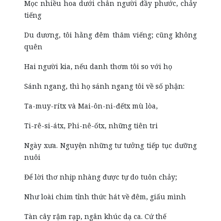
Mọc nhiều hoa dưới chân người đầy phước, chảy
tiếng
Du dương, tôi hằng đêm thăm viếng; cũng không
quên
Hai người kia, nếu danh thơm tôi so với họ
Sánh ngang, thì họ sánh ngang tôi về số phận:
Ta-muy-rítx và Mai-ôn-ni-đếtx mù lòa,
Ti-rê-si-átx, Phi-nê-ốtx, những tiên tri
Ngày xưa. Nguyện những tư tưởng tiếp tục dưỡng
nuôi
Để lời thơ nhịp nhàng được tự do tuôn chảy;
Như loài chim tỉnh thức hát về đêm, giấu mình
Tàn cây rậm rạp, ngân khúc dạ ca. Cứ thế