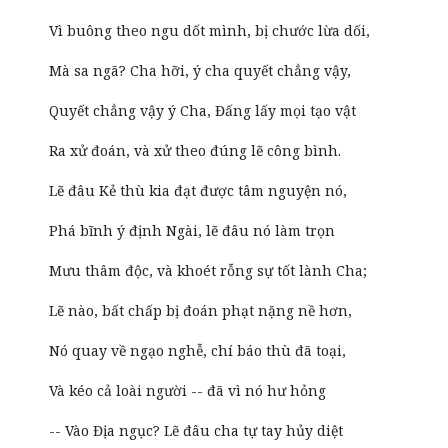
Vì buông theo ngu dốt mình, bị chước lừa dối,
Mà sa ngã? Cha hỡi, ý cha quyết chẳng vậy,
Quyết chẳng vậy ý Cha, Đấng lấy mọi tạo vật
Ra xử đoán, và xử theo đúng lẽ công bình.
Lẽ đâu Kẻ thù kia đạt được tâm nguyện nó,
Phá bĩnh ý định Ngài, lẽ đâu nó làm trọn
Mưu thâm độc, và khoét rỗng sự tốt lành Cha;
Lẽ nào, bất chấp bị đoán phạt nặng nề hơn,
Nó quay về ngạo nghễ, chí báo thù đã toại,
Và kéo cả loài người -- đã vì nó hư hỏng
-- Vào Địa ngục? Lẽ đâu cha tự tay hủy diệt