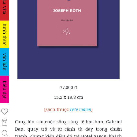
La Vita
hình thức
văn bản
biểu đạt
77.000 đ
13,2 x 19,8 cm
[sách thuộc
l'été indien
]
Càng lên cao cuộc sống càng tệ hại hơn: Gabriel
Dan, quay trở về từ cảnh tù đày trong chiến
tranh, chứng kiến điều đó tại Hotel Savoy, khách