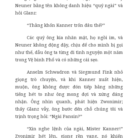
Neuner bằng tên không danh hiệu “quý ngài” và
hỏi Glanz:
“Thằng khốn Kanner trốn đâu thế?”
Các quý ông kia nhăn mặt, họ ngồi im, và
Neuner không động đậy, chịu để cho mình bị gọi
như thế, dẫu ông ta từng đi tình nguyện một năm
trong Vệ binh Phổ và có những cái sẹo.
Anselm Schwadron và Siegmund Fink nhỏ
giọng trò chuyện, và khi Kanner xuất hiện,
muộn, ông không được đón tiếp bằng những
tiếng hét to như ông mong đợi và xứng đáng
nhận. Ông nhìn quanh, phát hiện Zwonimir;
thấy Glanz vẫy, ông bước đến chỗ chúng tôi và
trịnh trọng hỏi: “Ngài Pansin?”
“Xin nghe lệnh của ngài, Mister Kanner!”
Zvonimir hét lên, giọng rền vang, nó khiến