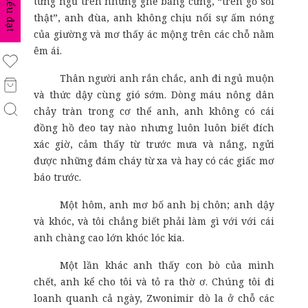
biểu đạt
từng ngủ trên những ghế băng cứng, “trên gỗ sồi
thật”, anh đùa, anh không chịu nổi sự ấm nóng
của giường và mơ thấy ác mộng trên các chỗ nằm
êm ái.
Thân người anh rắn chắc, anh đi ngủ muộn
và thức dậy cùng gió sớm. Dòng máu nông dân
chảy tràn trong cơ thể anh, anh không có cái
đồng hồ đeo tay nào nhưng luôn luôn biết đích
xác giờ, cảm thấy từ trước mưa và nắng, ngửi
được những đám cháy từ xa và hay có các giấc mơ
báo trước.
Một hôm, anh mơ bố anh bị chôn; anh dậy
và khóc, và tôi chẳng biết phải làm gì với với cái
anh chàng cao lớn khóc lóc kia.
Một lần khác anh thấy con bò của mình
chết, anh kể cho tôi và tỏ ra thờ ơ. Chúng tôi đi
loanh quanh cả ngày, Zwonimir dò la ở chỗ các