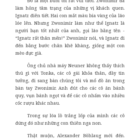
Đó là một buổi tối rất vui tươi. Zwonimir đã
làm hỏng tâm trạng của những vị khách quen.
Ignatz điên tiết. Hai con mắt màu bia vàng của lão
lóe lên. Nhưng Zwonimir làm như thể Ignatz là
người bạn tốt nhất của anh, gọi lão bằng tên -
“Ignatz rất thân mến!” Zwonimir nói, và Ignatz đi
đến bằng bước chân khẽ khàng, giống một con
mèo đực già.
Ông chủ nhà máy Neuner không thấy thích
thú gì với Tonka, các cô gái khỏa thân, đầy tin
tưởng, đi sang bàn chúng tôi và mổ đồ ăn trong
bàn tay Zwonimir. Anh đút cho các cô ăn bánh
quy, vụn bánh ngọt và để các cô nhấm vào nhiều
cốc rượu khác nhau.
Trong sự lõa lồ trắng lốp của mình các cô
đứng đó như những con thiên nga non.
Thật m
uộn, Alexander Böhlaug mới đến.