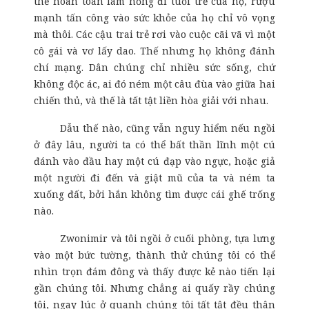
thể hoàn toàn làm hỏng đi tuổi trẻ của họ, rượu
mạnh tấn công vào sức khỏe của họ chỉ vô vọng
mà thôi. Các cậu trai trẻ rơi vào cuộc cãi vã vì một
cô gái và vơ lấy dao. Thế nhưng họ không đánh
chí mạng. Dân chúng chỉ nhiều sức sống, chứ
không độc ác, ai đó ném một câu đùa vào giữa hai
chiến thủ, và thế là tất tật liền hòa giải với nhau.
Dẫu thế nào, cũng vẫn nguy hiểm nếu ngồi
ở đây lâu, người ta có thể bất thần lĩnh một cú
đánh vào đầu hay một cú đạp vào ngực, hoặc giả
một người đi đến và giật mũ của ta và ném ta
xuống đất, bởi hắn không tìm được cái ghế trống
nào.
Zwonimir và tôi ngồi ở cuối phòng, tựa lưng
vào một bức tường, thành thử chúng tôi có thể
nhìn trọn đám đông và thấy được kẻ nào tiến lại
gần chúng tôi. Nhưng chẳng ai quấy rầy chúng
tôi, ngay lúc ở quanh chúng tôi tất tật đều thân