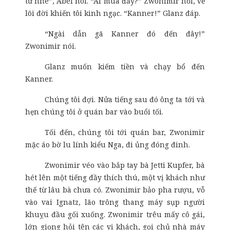
tư nhé”, Abel nói. “Ai mua đấy?” Zwonimir hỏi, vẻ
lõi đời khiến tôi kinh ngạc. “Kanner!” Glanz đáp.
“Ngài dẫn gã Kanner đó đến đây!”
Zwonimir nói.
Glanz muốn kiếm tiền và chạy bổ đến
Kanner.
Chúng tôi đợi. Nửa tiếng sau đó ông ta tới và
hẹn chúng tôi ở quán bar vào buổi tối.
Tối đến, chúng tôi tới quán bar, Zwonimir
mặc áo bờ lu lính kiểu Nga, đi ủng đóng đinh.
Zwonimir véo vào bắp tay bà Jetti Kupfer, bà
hét lên một tiếng đầy thích thú, một vị khách như
thế từ lâu bà chưa có. Zwonimir bảo pha rượu, vỗ
vào vai Ignatz, lão trông thang máy sụp người
khuỵu đầu gối xuống. Zwonimir trêu mấy cô gái,
lớn giọng hỏi tên các vị khách, gọi chủ nhà máy