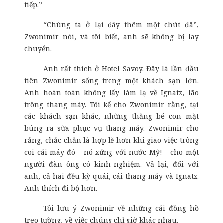
tiếp.”
“Chúng ta ở lại đây thêm một chút đã”,
Zwonimir nói, và tôi biết, anh sẽ không bị lay
chuyển.
Anh rất thích ở Hotel Savoy. Đây là lần đầu
tiên Zwonimir sống trong một khách sạn lớn.
Anh hoàn toàn không lấy làm lạ về Ignatz, lão
trông thang máy. Tôi kể cho Zwonimir rằng, tại
các khách sạn khác, những thằng bé con mặt
búng ra sữa phục vụ thang máy. Zwonimir cho
rằng, chắc chắn là hợp lẽ hơn khi giao việc trông
coi cái máy đó - nó xứng với nước Mỹ! - cho một
người đàn ông có kinh nghiệm. Vả lại, đối với
anh, cả hai đều kỳ quái, cái thang máy và Ignatz.
Anh thích đi bộ hơn.
Tôi lưu ý Zwonimir về những cái đồng hồ
treo tường, về việc chúng chỉ giờ khác nhau.