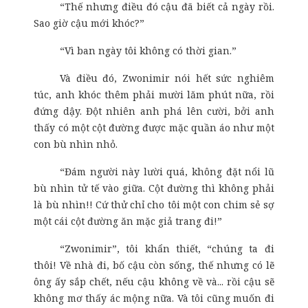
“Thế nhưng điều đó cậu đã biết cả ngày rồi.
Sao giờ cậu mới khóc?”
“Vì ban ngày tôi không có thời gian.”
Và điều đó, Zwonimir nói hết sức nghiêm
túc, anh khóc thêm phải mười lăm phút nữa, rồi
đứng dậy. Đột nhiên anh phá lên cười, bởi anh
thấy có một cột đường được mặc quần áo như một
con bù nhìn nhỏ.
“Đám người này lười quá, không đặt nổi lũ
bù nhìn tử tế vào giữa. Cột đường thì không phải
là bù nhìn!! Cứ thử chỉ cho tôi một con chim sẻ sợ
một cái cột đường ăn mặc giả trang đi!”
“Zwonimir”, tôi khẩn thiết, “chúng ta đi
thôi! Về nhà đi, bố cậu còn sống, thế nhưng có lẽ
ông ấy sắp chết, nếu cậu không về và... rồi cậu sẽ
không mơ thấy ác mộng nữa. Và tôi cũng muốn đi