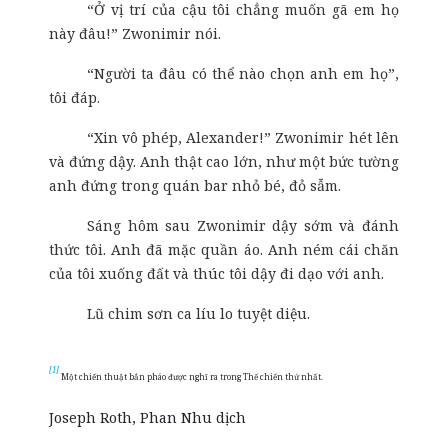
“Ở vị trí của cậu tôi chẳng muốn gã em họ
này đâu!” Zwonimir nói.
“Người ta đâu có thể nào chọn anh em họ”,
tôi đáp.
“Xin vô phép, Alexander!” Zwonimir hét lên
và đứng dậy. Anh thật cao lớn, như một bức tường
anh đứng trong quán bar nhỏ bé, đỏ sẫm.
Sáng hôm sau Zwonimir dậy sớm và đánh
thức tôi. Anh đã mặc quần áo. Anh ném cái chăn
của tôi xuống đất và thúc tôi dậy đi dạo với anh.
Lũ chim sơn ca líu lo tuyệt diệu.
[1]
Một chiến thuật bắn pháo được nghĩ ra trong Thế chiến thứ nhất.
Joseph Roth, Phan Nhu dịch