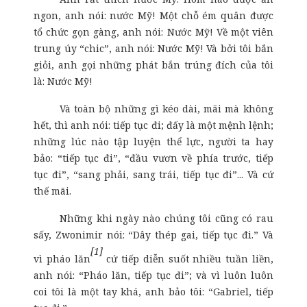
ngon, anh nói: nước Mỹ! Một chỗ ém quân được
tổ chức gọn gàng, anh nói: Nước Mỹ! Về một viên
trung úy “chic”, anh nói: Nước Mỹ! Và bởi tôi bắn
giỏi, anh gọi những phát bắn trúng đích của tôi
là: Nước Mỹ!
Và toàn bộ những gì kéo dài, mãi mà không
hết, thì anh nói: tiếp tục đi; đấy là một mệnh lệnh;
những lúc nào tập luyện thể lực, người ta hay
bảo: “tiếp tục đi”, “đầu vươn về phía trước, tiếp
tục đi”, “sang phải, sang trái, tiếp tục đi”... Và cứ
thế mãi.
Những khi ngày nào chúng tôi cũng có rau
sấy, Zwonimir nói: “Dây thép gai, tiếp tục đi.” Và
[1]
vì pháo lăn
cứ tiếp diễn suốt nhiều tuần liền,
anh nói: “Pháo lăn, tiếp tục đi”; và vì luôn luôn
coi tôi là một tay khá, anh bảo tôi: “Gabriel, tiếp