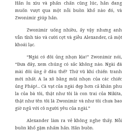
Hắn ỉu xìu và phấn chấn cũng lúc, hắn đang
muốn vượt qua một nỗi buồn khổ nào đó, và
Zwonimir giúp hắn.
Zwonimir uống nhiều, ấy vậy nhưng anh
vẫn tỉnh táo và cười cợt và giễu Alexander, cả một
khoái lạc.
“Ngài có đôi ủng nhọn kìa!” Zwonimir nói,
“Đưa đây, xem chúng có sắc không nào. Ngài đã
mài đôi ủng ở đâu thế? Thứ vũ khí chiến tranh
mới nhất. A la xô bằng mũi nhọn của các chiếc
ủng Pháp!... Cà vạt của ngài đẹp hơn cả khăn phu
la của bà tôi, thật như tôi là con trai của Nikita,
thật như tên tôi là Zwonimir và như tôi chưa bao
giờ ngủ với cô người yêu của ngài.”
Alexander làm ra vẻ không nghe thấy. Nỗi
buồn khổ gặm nhấm hắn. Hắn buồn.