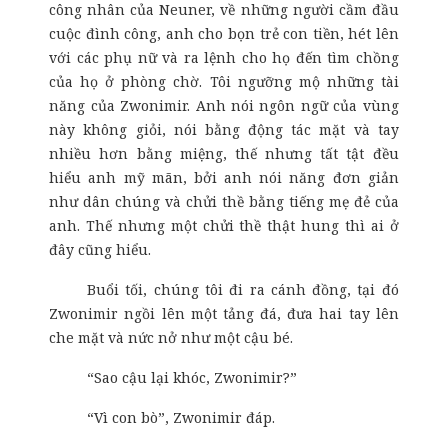
công nhân của Neuner, về những người cầm đầu
cuộc đình công, anh cho bọn trẻ con tiền, hét lên
với các phụ nữ và ra lệnh cho họ đến tìm chồng
của họ ở phòng chờ. Tôi ngưỡng mộ những tài
năng của Zwonimir. Anh nói ngôn ngữ của vùng
này không giỏi, nói bằng động tác mặt và tay
nhiều hơn bằng miệng, thế nhưng tất tật đều
hiểu anh mỹ mãn, bởi anh nói năng đơn giản
như dân chúng và chửi thề bằng tiếng mẹ đẻ của
anh. Thế nhưng một chửi thề thật hung thì ai ở
đây cũng hiểu.
Buổi tối, chúng tôi đi ra cánh đồng, tại đó
Zwonimir ngồi lên một tảng đá, đưa hai tay lên
che mặt và nức nở như một cậu bé.
“Sao cậu lại khóc, Zwonimir?”
“Vì con bò”, Zwonimir đáp.