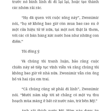
trước nó binh lính đi đi lại lại, hoặc tạo thành
các nhóm rải rác.
“Họ đã quen với cuộc sống này”, Zwonimir
nói, “họ sẽ không bao giờ còn mua bao cao su ở
một cửa hiệu tử tế nữa, tại một nơi thật là thơm,
với các cô bán hàng xức nước hoa như những con
điếm.”
Tôi đồng ý.
Và chúng tôi tranh luận, bảo rằng cuộc
chiến này sẽ tiếp tục vĩnh viễn và rằng chúng tôi
không bao giờ về nhà nữa. Zwonimir vẫn còn ông
bố và hai cậu em trai.
“Cả chúng cũng sẽ phải đi lính”, Zwonimir
nói. “Mười năm sắp tới sẽ chẳng có một vụ thu
hoạch mùa màng ở bất cứ nước nào, trừ bên Mỹ.”
Anh rất thích nước Mỹ. Hôm nào được ăn