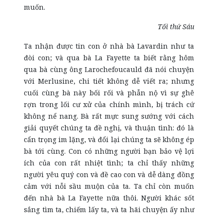
muốn.
Tối thứ Sáu
Ta nhận được tin con ở nhà bà Lavardin như ta
đòi con; và qua bà La Fayette ta biết rằng hôm
qua bà cùng ông Larochefoucauld đã nói chuyện
với Merlusine, chi tiết không dễ viết ra; nhưng
cuối cùng bà này bối rối và phẫn nộ vì sự ghê
rợn trong lối cư xử của chính mình, bị trách cứ
không nể nang. Bà rất mực sung sướng với cách
giải quyết chúng ta đề nghị, và thuận tình: đó là
cẩn trọng im lặng, và đổi lại chúng ta sẽ không ép
bà tới cùng. Con có những người bạn bảo vệ lợi
ích của con rất nhiệt tình; ta chỉ thấy những
người yêu quý con và đề cao con và dễ dàng đồng
cảm với nỗi sầu muộn của ta. Ta chỉ còn muốn
đến nhà bà La Fayette nữa thôi. Người khác sốt
sắng tìm ta, chiếm lấy ta, và ta hãi chuyện ấy như