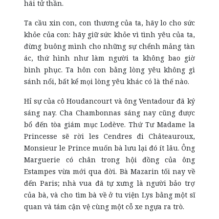
hãi tử thần.
Ta cầu xin con, con thương của ta, hãy lo cho sức
khỏe của con: hãy giữ sức khỏe vì tình yêu của ta,
đừng buông mình cho những sự chểnh mảng tàn
ác, thứ hình như làm người ta không bao giờ
bình phục. Ta hôn con bằng lòng yêu không gì
sánh nổi, bất kể mọi lòng yêu khác có là thế nào.
Hỉ sự của cô Houdancourt và ông Ventadour đã ký
sáng nay. Cha Chambonnas sáng nay cũng được
bổ đến tòa giám mục Lodève. Thứ Tư Madame la
Princesse sẽ rời les Cendres đi Châteauroux,
Monsieur le Prince muốn bà lưu lại đó ít lâu. Ông
Marguerie có chân trong hội đồng của ông
Estampes vừa mới qua đời. Bà Mazarin tối nay về
đến Paris; nhà vua đã tự xưng là người bảo trợ
của bà, và cho tìm bà về ở tu viện Lys bằng một sĩ
quan và tám cận vệ cùng một cỗ xe ngựa ra trò.