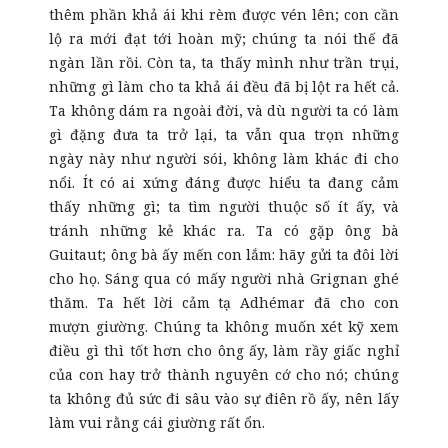
thêm phần khả ái khi rèm được vén lên; con cần
lộ ra mới đạt tới hoàn mỹ; chúng ta nói thế đã
ngàn lần rồi. Còn ta, ta thấy mình như trần trụi,
những gì làm cho ta khả ái đều đã bị lột ra hết cả.
Ta không dám ra ngoài đời, và dù người ta có làm
gì đặng đưa ta trở lại, ta vẫn qua trọn những
ngày này như người sói, không làm khác đi cho
nổi. Ít có ai xứng đáng được hiểu ta đang cảm
thấy những gì; ta tìm người thuộc số ít ấy, và
tránh những kẻ khác ra. Ta có gặp ông bà
Guitaut; ông bà ấy mến con lắm: hãy gửi ta đôi lời
cho họ. Sáng qua có mấy người nhà Grignan ghé
thăm. Ta hết lời cảm tạ Adhémar đã cho con
mượn giường. Chúng ta không muốn xét kỹ xem
điều gì thì tốt hơn cho ông ấy, làm rầy giấc nghỉ
của con hay trở thành nguyên cớ cho nó; chúng
ta không đủ sức đi sâu vào sự điên rồ ấy, nên lấy
làm vui rằng cái giường rất ổn.