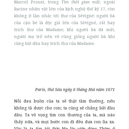
Marcel Proust, trong
Tìm thời gian mất
, ngoài
Racine nhân vật lớn của kịch nghệ thế kỷ 17, còn
không ít lần nhắc tới thư của Sévigné: người bà
của cậu bé là độc giả lớn của Sévigné, rất hay
trích thư của Madame; khi người bà đã mất,
người mẹ trở nên vô cùng giống người bà khi
cũng bắt đầu hay trích thư của Madame.
Paris, thứ Sáu ngày 6 tháng
Hai năm 1671
Nỗi đau buồn của ta sẽ thật tầm thường, nếu
không tả được cho con; ta cũng sẽ chẳng bắt đầu
đâu. Ta vô vọng tìm con thương của ta, mà nào
thấy nữa, và mọi bước con đi đều đưa con lìa xa.
Vậy là ta tìm tới Đức Mẹ [
tu viện dòng Thăm ở