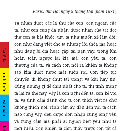
Paris, thứ Hai ngày 9 tháng
Hai
[
năm 1671
]
Ta nhận được các lá thư của con, con ngoan của
ta, như con cũng đã nhận được nhẫn của ta; đọc
thư con ta bật khóc; tim ta như muốn xẻ làm đôi;
con như đang viết cho ta những lời thóa mạ hoặc
La Vita
như đang bị ốm hoặc gặp tai nạn vậy, trong khi
hoàn toàn ngược lại kia mà: con yêu ta, con
thương của ta, và cách con nói ra khiến ta không
sao kìm được nước mắt tuôn rơi. Con tiếp tục
hình thức
chuyến đi không chút tai ương; và khi hay tin,
đúng những gì dễ chịu nhất cho ta, thì tình trạng
ta lại ra thế này. Vậy là con nghĩ đến ta, con kể với
ta, và tình cảm dành cho ta con thích viết ra chứ
văn bản
không thích nói. Tình cảm ấy, dầu đến với ta cách
nào cũng vậy, đều được đón nhận cùng lòng yêu
và rung cảm mà phải ai người biết yêu như ta
mới hiểu. Con khiến ta cảm thấy trước con tất cả