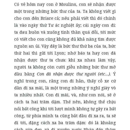
Có vẻ hôm nay con ở Moulins, con sẽ nhận được
một trong những bức thư của ta. Ta không viết gì
cho con đến Briare cả; nếu phải viết thì đó chính
là vào ngày thứ Tư ác nghiệt ấy; cái ngày con đi:
ta đau buồn và xuống tinh thần quá đỗi, tới mức
có viết cho con cũng không đủ khả năng tìm được
nguồn an ủi. Vậy đây là bức thư thứ ba của ta, bức
thứ hai thì gửi tới Lyon; nhớ báo ta hay con đã
nhận được thư ta chưa: khi xa nhau làm vậy,
người ta không còn cười giễu những bức thư mở
đầu bằng
Con đã nhận được thư người (etc…)
. Ý
nghĩ trong con, rằng con đi hẳn, thấy cỗ xe cứ
dần đi xa mãi, là một trong những ý nghĩ giày vò
ta nhiều nhất. Con đi mãi, và, như con nói, sẽ ở
cách ta hai trăm dặm. Thế nên, không thể chịu
nổi bất công khi tới lượt mình không tự gây ra bất
công, từ phía mình ta cũng bắt đầu đi xa ra, ta sẽ
đi tới, đặng cách xa ba trăm dặm: đó là khoảng
cách vừa đẹp, và đi xuyên nước Pháp đến thăm