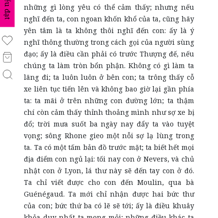
biểu đạt
những gì lòng yêu có thể cảm thấy; nhưng nếu
nghĩ đến ta, con ngoan khốn khổ của ta, cũng hãy
yên tâm là ta không thôi nghĩ đến con: ấy là ý
nghĩ thông thường trong cách gọi của người sùng
đạo; ấy là điều cần phải có trước Thượng đế, nếu
chúng ta làm tròn bổn phận. Không có gì làm ta
lãng đi; ta luôn luôn ở bên con; ta trông thấy cỗ
xe liên tục tiến lên và không bao giờ lại gần phía
ta: ta mãi ở trên những con đường lớn; ta thậm
chí còn cảm thấy thỉnh thoảng mình như sợ xe bị
đổ; trời mưa suốt ba ngày nay đẩy ta vào tuyệt
vọng; sông Rhone gieo một nỗi sợ lạ lùng trong
ta. Ta có một tấm bản đồ trước mặt; ta biết hết mọi
địa điểm con ngủ lại: tối nay con ở Nevers, và chủ
nhật con ở Lyon, lá thư này sẽ đến tay con ở đó.
Ta chỉ viết được cho con đến Moulin, qua bà
Guénégaud. Ta mới chỉ nhận được hai bức thư
của con; bức thứ ba có lẽ sẽ tới; ấy là điều khuây
khỏa duy nhất ta mong mỏi; những điều khác ta