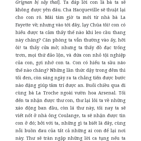
Grignan bị sảy thai
]. Ta đáp lời con là bà ta sẽ
không được yên đâu. Cha Hacqueville sẽ thuật lại
cho con rõ. Mãi tám giờ ta mới từ nhà bà La
Fayette về; nhưng vào tới đây, lạy Chúa tôi! con có
hiểu được ta cảm thấy thế nào khi leo cầu thang
này chăng? Căn phòng ta vẫn thường vào ấy, hỡi
ôi! ta thấy cửa mở; nhưng ta thấy đồ đạc trống
trơn, mọi thứ đảo lộn, và đứa con nhỏ tội nghiệp
của con, gợi nhớ con ta. Con có hiểu ta sầu não
thế nào chăng? Những lần thức dậy trong đêm thì
tối đen, còn sáng ngày ra ta chẳng tiến được bước
nào đặng giúp tâm trí được an. Buổi chiều qua đi
cùng bà La Troche ngoài vườn hoa Arsenal. Tối
đến ta nhận được thư con, thư lại lôi ta về những
xáo động ban đầu, còn lá thư này, tối nay ta sẽ
viết nốt ở nhà ông Coulange, ta sẽ nhận được tin
con ở đó; bởi với ta, những gì ta biết là đây, cùng
nỗi buồn đau của tất cả những ai con để lại nơi
này. Thư sẽ tràn ngập những lời ca tụng nếu ta