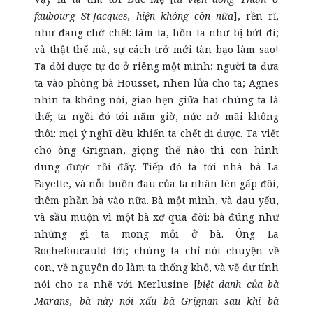
faubourg St-Jacques, hiện không còn nữa
], rền rĩ,
như đang chờ chết: tâm ta, hồn ta như bị bứt đi;
và thật thế mà, sự cách trở mới tàn bạo làm sao!
Ta đòi được tự do ở riêng một mình; người ta đưa
ta vào phòng bà Housset, nhen lửa cho ta; Agnes
nhìn ta không nói, giao hẹn giữa hai chúng ta là
thế; ta ngồi đó tới năm giờ, nức nở mãi không
thôi: mọi ý nghĩ đều khiến ta chết đi được. Ta viết
cho ông Grignan, giọng thế nào thì con hình
dung được rồi đấy. Tiếp đó ta tới nhà bà La
Fayette, và nỗi buồn đau của ta nhân lên gấp đôi,
thêm phần bà vào nữa. Bà một mình, và đau yếu,
và sầu muộn vì một bà xơ qua đời: bà đúng như
những gì ta mong mỏi ở bà. Ông La
Rochefoucauld tới; chúng ta chỉ nói chuyện về
con, về nguyên do làm ta thống khổ, và về dự tính
nói cho ra nhẽ với Merlusine [
biệt danh của bà
Marans, bà này nói xấu bà Grignan sau khi bà