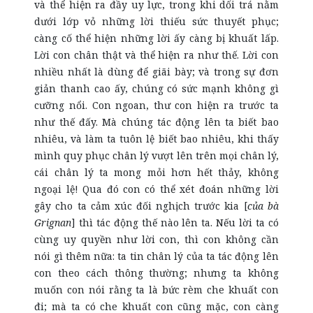
và thể hiện ra đầy uy lực, trong khi dối trá nằm
dưới lớp vỏ những lời thiếu sức thuyết phục;
càng cố thể hiện những lời ấy càng bị khuất lấp.
Lời con chân thật và thể hiện ra như thế. Lời con
nhiều nhất là dùng để giãi bày; và trong sự đơn
giản thanh cao ấy, chúng có sức mạnh không gì
cưỡng nổi. Con ngoan, thư con hiện ra trước ta
như thế đấy. Mà chúng tác động lên ta biết bao
nhiêu, và làm ta tuôn lệ biết bao nhiêu, khi thấy
mình quy phục chân lý vượt lên trên mọi chân lý,
cái chân lý ta mong mỏi hơn hết thảy, không
ngoại lệ! Qua đó con có thể xét đoán những lời
gây cho ta cảm xúc đối nghịch trước kia [
của bà
Grignan
] thì tác động thế nào lên ta. Nếu lời ta có
cùng uy quyền như lời con, thì con không cần
nói gì thêm nữa: ta tin chân lý của ta tác động lên
con theo cách thông thường; nhưng ta không
muốn con nói rằng ta là bức rèm che khuất con
đi; mà ta có che khuất con cũng mặc, con càng