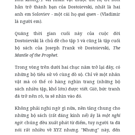
hẳn trở thành bạn của Dostoievski, nhất là hai
anh em Soloviev - một cái họ
quá quen
- (Vladimir
là người em).
Quãng thời gian cuối này của cuộc đời
Dostoievski là chủ đề cho tập 5 và cũng là tập cuối
bộ sách của Joseph Frank về Dostoievski,
The
Mantle of the Prophet
.
Trong vòng trên dưới hai chục năm trở lại đây, có
những bộ tiểu sử vô cùng đồ sộ. Chỉ về một nhân
vật mà có thể có hàng nghìn trang (những bộ
sách nhiều tập, khổ lớn) được viết. Giờ, bức tranh
đã trở nên rõ, ta sẽ nhìn vào đó.
Không phải nghi ngờ gì nữa, nền tảng chung cho
những bộ sách (rất đáng kính nể) ấy là
một nghi
ngờ
: chúng đều xuất phát từ điểm, tuy người ta đã
nói rất nhiều về XYZ nhưng. "Nhưng" này, đến