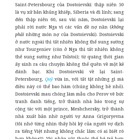
Saint-Petersbourg của Dostoievski: thập niên 50
là vụ xử bắn khủng khiếp, Siberia và đi lính; sang
đến thập niên 60, sau vài năm, Dostoievski lại
phải rời nước Nga vì các vấn đề nợ nần (
không
phải
những món nợ của Dostoievski). Dostoievski
ở nước ngoài thì tất nhiên không thể sung sướng
như Tourgeniev (còn ở Nga thì tất nhiên không
thể sung sướng như Tolstoi); từ quãng thời gian
ấy sinh ra câu chuyện không thể quên về một kẻ
đánh bạc. Khi Dostoievski về lại Saint-
Petersbourg,
Quỷ
vừa in, với tất tật những gì mà
điều này có thể bao hàm (chúng không hề nhỏ).
Dostoievski mau chóng làm mẫu cho Perov vẽ bức
tranh danh tiếng, trở thành nhà báo trong sự
cộng tác với một prince, Meshchersky, trở thành
nhà xuất bản nhờ người vợ Anna Grigoryevna
(tôi nhớ từng nhìn thấy hồi ký của người vợ dịch
ra tiếng Việt nhưng không chắc lắm: có ai biết rõ
hơn không?). Vài nhân vật thuộc thế hệ trẻ hơn