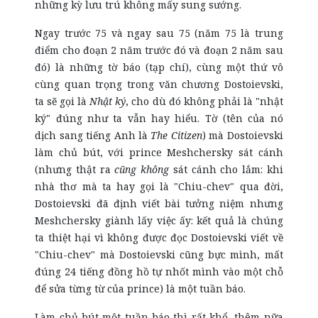
những kỳ lưu trú không mấy sung sướng.
Ngay trước 75 và ngay sau 75 (năm 75 là trung
điểm cho đoạn 2 năm trước đó và đoạn 2 năm sau
đó) là những tờ báo (tạp chí), cùng một thứ vô
cùng quan trọng trong văn chương Dostoievski,
ta sẽ gọi là
Nhật ký
, cho dù đó không phải là "nhật
ký" đúng như ta vẫn hay hiểu. Tờ (tên của nó
dịch sang tiếng Anh là
The Citizen
) mà Dostoievski
làm chủ bút, với prince Meshchersky sát cánh
(nhưng thật ra
cũng không
sát cánh cho lắm: khi
nhà thơ mà ta hay gọi là "Chiu-chev" qua đời,
Dostoievski đã định viết bài tưởng niệm nhưng
Meshchersky giành lấy việc ấy: kết quả là chúng
ta thiệt hại vì không được đọc Dostoievski viết về
"Chiu-chev" mà Dostoievski cũng bực mình, mất
đúng 24 tiếng đồng hồ tự nhốt mình vào một chỗ
để sửa từng từ của prince) là một tuần báo.
Làm chủ bút một tuần báo thì rất khổ, thêm nữa