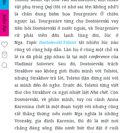
vật phụ trong
Quỷ
(tôi có nhớ sai tên không nhỉ?)
là chân dung biếm họa Tourgeniev. Ở chiều
biểu đạt
ngược lại, Tourgeniev từng cho Dostoievski vay
tiền hồi Dostoievski ở nước ngoài, và Tourgeniev
cử phái viên đến lạnh lùng đòi, lúc ở
Nga.
Topic
Dostoievski-Tolstoi
tất nhiên lúc nào
cũng vô cùng hấp dẫn. Lần họ ở cùng một chỗ và
lẽ ra đã phải gặp nhau là tại một
conference
của
Vladimir Soloviev. Sau đó, Dostoievski trách
Strakhov sao không giới thiệu mình với Tolstoi,
nhưng Strakhov trả lời, Tolstoi dặn đừng nói với
ai mình đến đó nghe. Trước đó, Tolstoi từng viết
thư cho Strakhov ca ngợi nhiệt liệt
Nhà chết
. Còn
Dostoievski, về phần mình, tuy coi cảnh Anna
Karenina chết là một đoạn tuyệt vời nhưng cũng
rất thẳng thừng: nếu nước Nga nghĩa là những
Vronsky, gia đình Karenin, thì đó là một nơi
chẳng đáng sống.
Đầu xanh
: bức thư đặt ở cuối