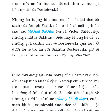
trọng nếu muốn thực sự biết cái nhìn ra thực tại
bên ngoài của Dostoievski)
Nhưng ấn tượng lớn hơn cả của tôi khi đọc bộ
sách của Joseph Frank nằm ở chỗ có một sự hiểu
sâu sắc
Mikhail Bakhtin
(và cả Victor Shklovsky,
nhưng nhất là Bakhtin). Điều này không hề dễ, vì
những gì Bakhtin viết về Dostoievski quá lớn. Ở
dưới tôi sẽ trở lại với Bakhtin-Dostoievski, giờ sẽ
là một cái nhìn sâu hơn vào
Sổ chép Nhà Chết
.
Cuộc
xây dựng lại
(vita nova) của Dostoievski hồi
đầu thập niên 60 thế kỷ 19 - tờ tạp chí
Time
có vai
trò quan trọng - được thực hiện trên
hai
tầng
chính: thứ nhất là cuốn tiểu thuyết về
những người bị sỉ nhục (
Những kẻ tủi nhục
), cuốn
sách khiến Dostoievski được đọc rất nhiều, một
điều vô cùng quan trọng đối với một nhà văn có