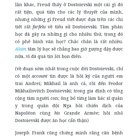
lần khác, Freud thấy ở Dostoievski một cái gì đó
rất tiện, quá tiện cho các lý thuyết của mình,
nhưng những gì Freud viết được dựa trên các chi
tiết rất
farfelu
về tiểu sử Dostoievski. Tâm phân
học đã gây ra những gì cho nhiều thứ, trong đó
có phê bình văn học? Chắc chắn là rất nhiều.
Alain
: tâm lý học sẽ chẳng bao giờ gượng dậy được
nữa, vì đã quá tin lời bọn điên.
(về đoạn sớm nhất trong cuộc đời Dostoievski, chỉ
có một
account
tin được là hồi ký của người em
trai Andrei; Mikhail là anh cả, rồi đến Feodor
Mikhailovitch Dostoievski; trong gia đình có tổng
cộng tám người con; ông bố từng làm bác sĩ quân
y trong quân đội Nga hồi chiến dịch của
Napoléon cùng
his
Grande Armée; hồi nhỏ
Dostoievski được ăn học cẩn thận)
Joseph Frank cũng chứng minh rằng căn bệnh