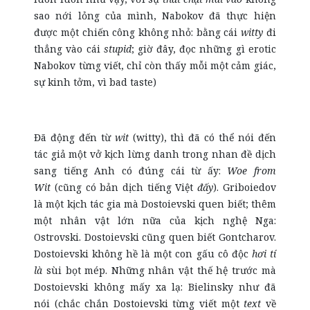
sao nới lỏng của mình, Nabokov đã thực hiện
được một chiến công không nhỏ: bằng cái
witty
đi
thẳng vào cái
stupid
; giờ đây, đọc những gì erotic
Nabokov từng viết, chỉ còn thấy mỗi một cảm giác,
sự kinh tởm, vì bad taste)
Đã động đến từ
wit
(witty), thì đã có thể nói đến
tác giả một vở kịch lừng danh trong nhan đề dịch
sang tiếng Anh có đúng cái từ ấy:
Woe from
Wit
(cũng có bản dịch tiếng Việt
đấy
). Griboiedov
là một kịch tác gia mà Dostoievski quen biết; thêm
một nhân vật lớn nữa của kịch nghệ Nga:
Ostrovski. Dostoievski cũng quen biết Gontcharov.
Dostoievski không hề là một con gấu cô độc
hơi tí
là
sùi bọt mép. Những nhân vật thế hệ trước mà
Dostoievski không mấy xa lạ: Bielinsky như đã
nói (chắc chắn Dostoievski từng viết một
text
về