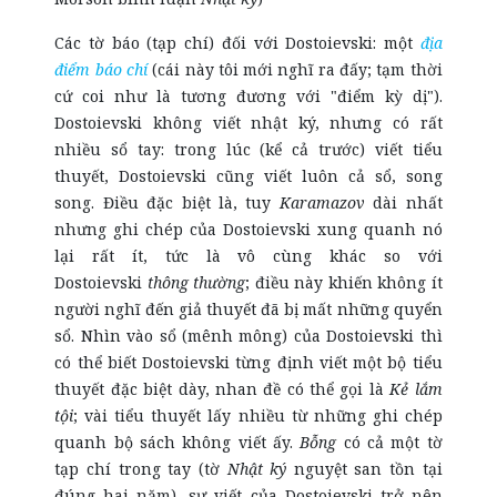
Các tờ báo (tạp chí) đối với Dostoievski: một
địa
điểm báo chí
(cái này tôi mới nghĩ ra đấy; tạm thời
cứ coi như là tương đương với "điểm kỳ dị").
Dostoievski không viết nhật ký, nhưng có rất
nhiều sổ tay: trong lúc (kể cả trước) viết tiểu
thuyết, Dostoievski cũng viết luôn cả sổ, song
song. Điều đặc biệt là, tuy
Karamazov
dài nhất
nhưng ghi chép của Dostoievski xung quanh nó
lại rất ít, tức là vô cùng khác so với
Dostoievski
thông
thường
; điều này khiến không ít
người nghĩ đến giả thuyết đã bị mất những quyển
sổ. Nhìn vào sổ (mênh mông) của Dostoievski thì
có thể biết Dostoievski từng định viết một bộ tiểu
thuyết đặc biệt dày, nhan đề có thể gọi là
Kẻ lắm
tội
; vài tiểu thuyết lấy nhiều từ những ghi chép
quanh bộ sách không viết ấy.
Bỗng
có cả một tờ
tạp chí trong tay (tờ
Nhật ký
nguyệt san tồn tại
đúng hai năm), sự viết của Dostoievski trở nên