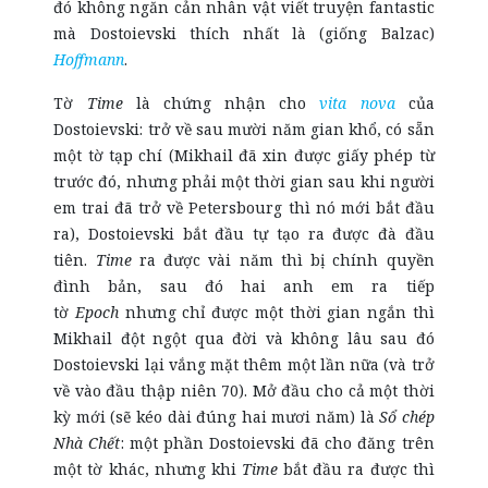
đó không ngăn cản nhân vật viết truyện fantastic
mà Dostoievski thích nhất là (giống Balzac)
Hoffmann
.
Tờ
Time
là chứng nhận cho
vita nova
của
Dostoievski: trở về sau mười năm gian khổ, có sẵn
một tờ tạp chí (Mikhail đã xin được giấy phép từ
trước đó, nhưng phải một thời gian sau khi người
em trai đã trở về Petersbourg thì nó mới bắt đầu
ra), Dostoievski bắt đầu tự tạo ra được đà đầu
tiên.
Time
ra được vài năm thì bị chính quyền
đình bản, sau đó hai anh em ra tiếp
tờ
Epoch
nhưng chỉ được một thời gian ngắn thì
Mikhail đột ngột qua đời và không lâu sau đó
Dostoievski lại vắng mặt thêm một lần nữa (và trở
về vào đầu thập niên 70). Mở đầu cho cả một thời
kỳ mới (sẽ kéo dài đúng hai mươi năm) là
Sổ chép
Nhà Chết
: một phần Dostoievski đã cho đăng trên
một tờ khác, nhưng khi
Time
bắt đầu ra được thì