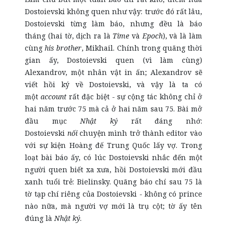
Dostoievski không quen như vậy: trước đó rất lâu,
Dostoievski từng làm báo, nhưng đều là báo
tháng (hai tờ, dịch ra là
Time
và
Epoch
), và là làm
cùng
his
brother
, Mikhail. Chính trong quãng thời
gian ấy, Dostoievski quen (vì làm cùng)
Alexandrov, một nhân vật in ấn; Alexandrov sẽ
viết hồi ký về Dostoievski, và vậy là ta có
một
account
rất đặc biệt - sự cộng tác không chỉ ở
hai năm trước 75 mà cả ở hai năm sau 75. Bài mở
đầu mục
Nhật ký
rất đáng nhớ:
Dostoievski
nối
chuyện mình trở thành editor vào
với sự kiện Hoàng đế Trung Quốc lấy vợ. Trong
loạt bài báo ấy, có lúc Dostoievski nhắc đến một
người quen biết xa xưa, hồi Dostoievski mới đầu
xanh tuổi trẻ: Bielinsky. Quãng báo chí sau 75 là
tờ tạp chí riêng của Dostoievski - không có prince
nào nữa, mà người vợ mới là trụ cột; tờ ấy tên
đúng là
Nhật ký
.