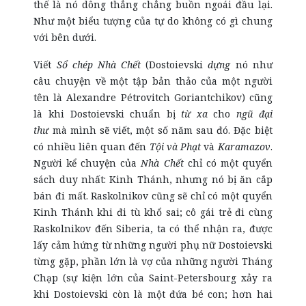
thế là nó dông thẳng chẳng buồn ngoái đầu lại.
Như một biểu tượng của tự do không có gì chung
với bên dưới.
Viết
Sổ chép Nhà Chết
(Dostoievski
dựng
nó như
câu chuyện về một tập bản thảo của một người
tên là Alexandre Pétrovitch Goriantchikov) cũng
là khi Dostoievski chuẩn bị
từ xa
cho
ngũ đại
thư
mà mình sẽ viết, một số năm sau đó. Đặc biệt
có nhiều liên quan đến
Tội và Phạt
và
Karamazov
.
Người kể chuyện của
Nhà Chết
chỉ có một quyển
sách duy nhất: Kinh Thánh, nhưng nó bị ăn cắp
bán đi mất. Raskolnikov cũng sẽ chỉ có một quyển
Kinh Thánh khi đi tù khổ sai; cô gái trẻ đi cùng
Raskolnikov đến Siberia, ta có thể nhận ra, được
lấy cảm hứng từ những người phụ nữ Dostoievski
từng gặp, phần lớn là vợ của những người Tháng
Chạp (sự kiện lớn của Saint-Petersbourg xảy ra
khi Dostoievski còn là một đứa bé con; hơn hai