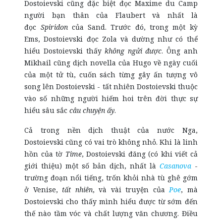
Dostoievski cũng đặc biệt đọc Maxime du Camp
người bạn thân của Flaubert và nhất là
đọc
Spiridon
của Sand. Trước đó, trong một kỳ
Ems, Dostoievski đọc Zola và dường như có thể
hiểu Dostoievski thấy
không ngửi được
. Ông anh
Mikhail cũng dịch novella của Hugo về ngày cuối
của một tử tù, cuốn sách từng gây ấn tượng vô
song lên Dostoievski - tất nhiên Dostoievski thuộc
vào số những người hiếm hoi trên đời thực sự
hiểu sâu sắc
câu chuyện ấy
.
Cả trong nền dịch thuật của nước Nga,
Dostoievski cũng có vai trò không nhỏ. Khi là linh
hồn của tờ
Time
, Dostoievski đăng (có khi viết cả
giới thiệu) một số bản dịch, nhất là
Casanova
-
trường đoạn nổi tiếng, trốn khỏi nhà tù ghê gớm
ở Venise,
tất nhiên
, và vài truyện của
Poe
, mà
Dostoievski cho thấy mình hiểu được từ sớm đến
thế nào tầm vóc và chất lượng văn chương. Điều