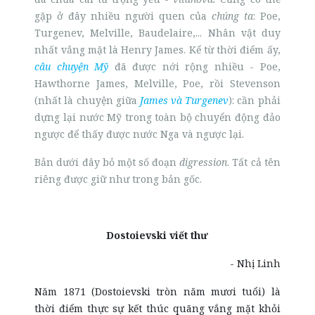
gặp ở đây nhiều người quen của
chúng ta
: Poe,
Turgenev, Melville, Baudelaire,... Nhân vật duy
nhất vắng mặt là Henry James. Kể từ thời điểm ấy,
câu chuyện Mỹ
đã được nới rộng nhiều - Poe,
Hawthorne James, Melville, Poe, rồi Stevenson
(nhất là chuyện giữa
James và Turgenev
): cần phải
dựng lại nước Mỹ trong toàn bộ chuyển động đảo
ngược để thấy được nước Nga và ngược lại.
Bản dưới đây bỏ một số đoạn
digression
. Tất cả tên
riêng được giữ như trong bản gốc.
Dostoievski viết thư
- Nhị Linh
Năm 1871 (Dostoievski tròn năm mươi tuổi) là
thời điểm thực sự kết thúc quãng vắng mặt khỏi