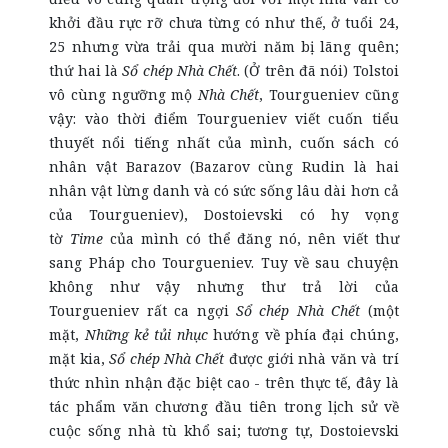
khởi đầu rực rỡ chưa từng có như thế, ở tuổi 24,
25 nhưng vừa trải qua mười năm bị lãng quên;
thứ hai là
Sổ chép Nhà Chết
. (Ở trên đã nói) Tolstoi
vô cùng ngưỡng mộ
Nhà Chết
, Tourgueniev cũng
vậy: vào thời điểm Tourgueniev viết cuốn tiểu
thuyết nổi tiếng nhất của mình, cuốn sách có
nhân vật Barazov (Bazarov cùng Rudin là hai
nhân vật lừng danh và có sức sống lâu dài hơn cả
của Tourgueniev), Dostoievski có hy vọng
tờ
Time
của mình có thể đăng nó, nên viết thư
sang Pháp cho Tourgueniev. Tuy về sau chuyện
không như vậy nhưng thư trả lời của
Tourgueniev rất ca ngợi
Sổ chép Nhà Chết
(một
mặt,
Những kẻ tủi nhục
hướng về phía đại chúng,
mặt kia,
Sổ chép Nhà Chết
được giới nhà văn và trí
thức nhìn nhận đặc biệt cao - trên thực tế, đây là
tác phẩm văn chương đầu tiên trong lịch sử về
cuộc sống nhà tù khổ sai; tương tự, Dostoievski