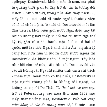
epilepsy, Dostoievski không mắc từ sớm, mà phải
từ quãng thời gian tù đày trở đi, tức là tương đối
muộn. Chính vì vậy, trong nửa đầu thập niên 60,
mấy lần Dostoievski đi nước ngoài, thường viện
cớ là để chữa bệnh. (ở tuổi 41, Dostoievski mới lần
đầu tiên ra khỏi biên giới nước Nga; điều này tất
nhiên không hay thấy, vì đối với trí thức Nga thế
kỷ 19, gần như đã thành một cliché, có hai tổ
quốc, một là nước Nga, hai là châu Âu - nghịch lý
càng lớn hơn nữa vì lúc ra được nước ngoài thì
Dostoievski đã không còn là một người Tây hóa
như hồi còn trẻ nữa, cái nhìn của Dostoievski vào
các xã hội ngoài Nga rất nhiều tính cách chỉ trích
- thêm nữa, hoàn toàn có thể hiểu, Dostoievski là
một người chẳng phải là không bài ngoại, và
không ưa người Do Thái:
it's the least we can say
;
trở về Petersbourg vào mùa thu năm 1862 sau
mấy tháng vắng mặt, Dostoievski viết
Ghi chép
mùa đông về các ấn tượng mùa hè
, hết sức quan