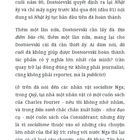
cuối năm 80, Dostoievski quyết định ra lại
Nhật
ký
và chỉ mấy ngày trước khi qua đời (đầu 81) nội
dung số
Nhật ký
tục bản đầu tiên đã hoàn thành.
Thêm một lần nữa, Dostoievski cần lấy đà.
Địa
điểm báo chí
, thêm một lần nữa, mang lại cho
Dostoievski cái đà cần thiết ấy. Ai dám nói,
đà
cuối
đã không giúp được Dostoievski hoàn thành
tác phẩm có ý nghĩa lớn nhất của mình? (cần
quay trở lại dùng đúng từ: không phải journalist,
cũng không phải reporter, mà là
publicist
)
(ở trên đã nói đến các nhân vật
socialiste
Nga;
trong
Quỷ
, tại nhà một nhân vật có một cuốn sách
của Charles Fourier - nếu tôi không nhớ nhầm,
và trong
Đầu xanh
chắc chắn xuất hiện - như đạo
cụ - một cuốn sách của Considérant; nhưng đấy
là vì
socialisme
thuộc vào số những câu chuyện
lớn nhất của thế kỷ 19; riêng với nước Nga thì lại
còn có cả loạt câu chuyện, vấn đề khác: Tây hóa