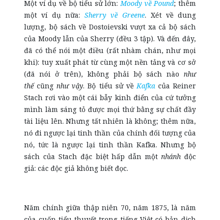
Một ví dụ về bộ tiểu sử lớn:
Moody về Pound
; thêm
một ví dụ nữa:
Sherry về Greene
. Xét về dung
lượng, bộ sách về Dostoievski vượt xa cả bộ sách
của Moody lẫn của Sherry (đều 3 tập). Và đến đây,
đã có thể nói một điều (rất nhàm chán, như mọi
khi): tuy xuất phát từ cùng một nền tảng và cơ sở
(đã nói ở trên), không phải bộ sách nào
như
thế
cũng
như vậy
. Bộ tiểu sử về
Kafka
của Reiner
Stach rơi vào một cái bẫy kinh điển của cứ tưởng
mình làm sáng tỏ được mọi thứ bằng sự chất đầy
tài liệu lên. Nhưng tất nhiên là không; thêm nữa,
nó đi ngược lại tinh thần của chính đối tượng của
nó, tức là ngược lại tinh thần Kafka. Nhưng bộ
sách của Stach đặc biệt hấp dẫn một
nhánh
độc
giả: các độc giả không biết đọc.
Năm chính giữa thập niên 70, năm 1875, là năm
của cuốn tiểu thuyết trong tiếng Việt có bản dịch