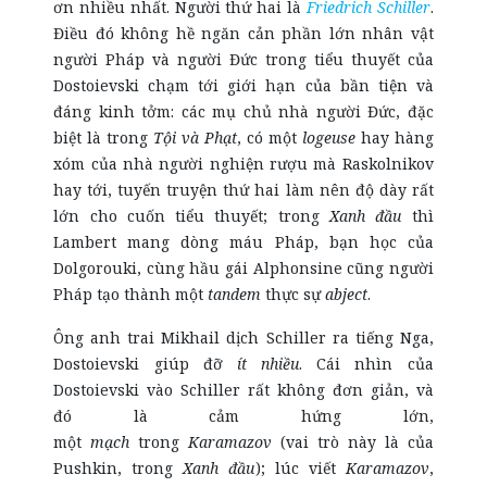
ơn nhiều nhất. Người thứ hai là
Friedrich Schiller
.
Điều đó không hề ngăn cản phần lớn nhân vật
người Pháp và người Đức trong tiểu thuyết của
Dostoievski chạm tới giới hạn của bần tiện và
đáng kinh tởm: các mụ chủ nhà người Đức, đặc
biệt là trong
Tội và Phạt
, có một
logeuse
hay hàng
xóm của nhà người nghiện rượu mà Raskolnikov
hay tới, tuyến truyện thứ hai làm nên độ dày rất
lớn cho cuốn tiểu thuyết; trong
Xanh đầu
thì
Lambert mang dòng máu Pháp, bạn học của
Dolgorouki, cùng hầu gái Alphonsine cũng người
Pháp tạo thành một
tandem
thực sự
abject
.
Ông anh trai Mikhail dịch Schiller ra tiếng Nga,
Dostoievski giúp đỡ
ít nhiều
. Cái nhìn của
Dostoievski vào Schiller rất không đơn giản, và
đó là cảm hứng lớn,
một
mạch
trong
Karamazov
(vai trò này là của
Pushkin, trong
Xanh đầu
); lúc viết
Karamazov
,