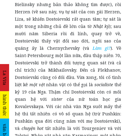
Bielinsky nhưng bản thảo không tìm được), rồi
Herzen (về sau này, vụ tự sát của con gái Herzen,
Liza, sẽ khiến Dostoievski rất quan tâm; tự sát là
một trong những chủ đề lớn của tờ
Nhật ký
); sau
mười năm Siberia rồi đi lính, quay trở về,
Dostoievski thấy vật đổi sao dời, ngôi sao của
quãng ấy là Chernychevsky (và
Làm gì?
). Về
Saint-Petersbourg một lần nữa, đầu thập niên 70,
Dostoievski trở thành đối tượng quan sát (và cả
chỉ trích) của Mikhailovsky. Đến cả Plekhanov,
La Vita
Dostoievski cũng có đối đầu. Vừa xong, tôi cố tình
liệt kê
một vệt
nhân vật có thể gọi là
socialiste
thế
kỷ 19 của Nga. Thậm chí Dostoievski còn có mối
hình thức
quan hệ với
sister
của nữ toán học gia
Kovalevskaya. Với các nhà văn Nga suốt mấy thế
hệ thì tất nhiên có vô số quan hệ (trừ Pushkin:
Pushkin qua đời cùng năm với mẹ Dostoievski),
văn bản
và
chuyện hot
tất nhiên là với Tourgeniev và với
Tolstoi. Nhân vật nhà văn Karmazinov, một nhân