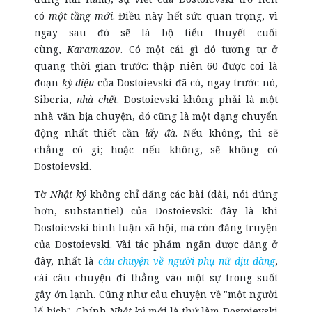
có
một tầng mới
. Điều này hết sức quan trọng, vì
ngay sau đó sẽ là bộ tiểu thuyết cuối
cùng,
Karamazov
. Có một cái gì đó tương tự ở
quãng thời gian trước: thập niên 60 được coi là
đoạn
kỳ diệu
của Dostoievski đã có, ngay trước nó,
Siberia,
nhà chết
. Dostoievski không phải là một
nhà văn bịa chuyện, đó cũng là một dạng chuyển
động nhất thiết cần
lấy đà
. Nếu không, thì sẽ
chẳng có gì; hoặc nếu không, sẽ không có
Dostoievski.
Tờ
Nhật ký
không chỉ đăng các bài (dài, nói đúng
hơn, substantiel) của Dostoievski: đây là khi
Dostoievski bình luận xã hội, mà còn đăng truyện
của Dostoievski. Vài tác phẩm ngắn được đăng ở
đây, nhất là
câu chuyện về người phụ nữ dịu dàng
,
cái câu chuyện đi thẳng vào một sự trong suốt
gây ớn lạnh. Cũng như câu chuyện về "một người
lố bịch". Chính
Nhật ký
mới là thứ làm Dostoievski