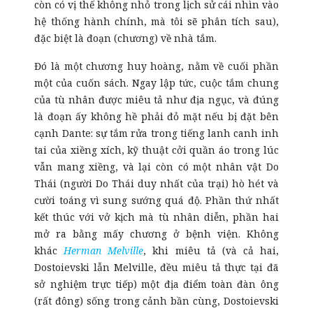
còn có vị thế không nhỏ trong lịch sử cái nhìn vào
hệ thống hành chính, mà tôi sẽ phân tích sau),
đặc biệt là đoạn (chương) về nhà tắm.
Đó là một chương huy hoàng, nằm về cuối phần
một của cuốn sách. Ngay lập tức, cuộc tắm chung
của tù nhân được miêu tả như địa ngục, và đúng
là đoạn ấy không hề phải đỏ mặt nếu bị đặt bên
cạnh Dante: sự tắm rửa trong tiếng lanh canh inh
tai của xiềng xích, kỹ thuật cởi quần áo trong lúc
vẫn mang xiềng, và lại còn có một nhân vật Do
Thái (người Do Thái duy nhất của trại) hò hét và
cười toáng vì sung sướng quá độ. Phần thứ nhất
kết thúc với vở kịch mà tù nhân diễn, phần hai
mở ra bằng mấy chương ở bệnh viện. Không
khác
Herman Melville
, khi miêu tả (và cả hai,
Dostoievski lẫn Melville, đều miêu tả thực tại đã
sở nghiệm trực tiếp) một địa điểm toàn đàn ông
(rất đông) sống trong cảnh bần cùng, Dostoievski