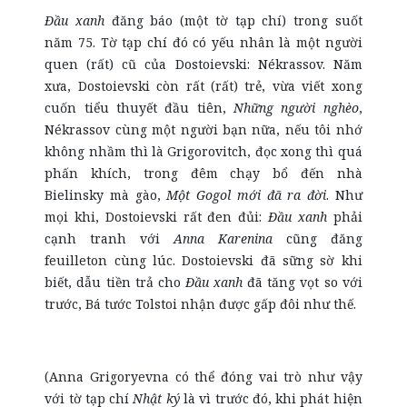
Đầu xanh
đăng báo (một tờ tạp chí) trong suốt
năm 75. Tờ tạp chí đó có yếu nhân là một người
quen (rất) cũ của Dostoievski: Nékrassov. Năm
xưa, Dostoievski còn rất (rất) trẻ, vừa viết xong
cuốn tiểu thuyết đầu tiên,
Những người nghèo
,
Nékrassov cùng một người bạn nữa, nếu tôi nhớ
không nhầm thì là Grigorovitch, đọc xong thì quá
phấn khích, trong đêm chạy bổ đến nhà
Bielinsky mà gào,
Một Gogol mới
đã ra đời
. Như
mọi khi, Dostoievski rất đen đủi:
Đầu xanh
phải
cạnh tranh với
Anna Karenina
cũng đăng
feuilleton cùng lúc. Dostoievski đã sững sờ khi
biết, dẫu tiền trả cho
Đầu xanh
đã tăng vọt so với
trước, Bá tước Tolstoi nhận được gấp đôi như thế.
(Anna Grigoryevna có thể đóng vai trò như vậy
với tờ tạp chí
Nhật ký
là vì trước đó, khi phát hiện