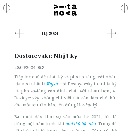
Hạ 2024
Dostoievski: Nhật ký
20/06/2024 06:35
Tiếp tục chủ đề nhật ký và phơi-ơ-tông, với nhân
vật mới nhất là
Kafka
: với Dostoyevsky thì nhật ký
và phơi-ơ-tông còn dính chặt với nhau hơn, vì
Dostoyevsky không chỉ viết mà còn làm chủ bút
cho một tờ tuần báo, tên đúng là
Nhật ký
.
Bài dưới đây khởi sự vào mùa hè 2021, tức là
đúng một năm trước khi
mọi thứ bắt đầu
. Trong đó
đã chứa cái từ trọng yếu -
vitanova.
Cũng có thể