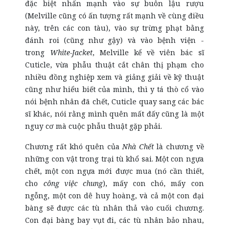
đặc biệt nhấn mạnh vào sự buôn lậu rượu
(Melville cũng có ấn tượng rất mạnh về cùng điều
này, trên các con tàu), vào sự trừng phạt bằng
đánh roi (cũng như gậy) và vào bệnh viện -
trong
White-Jacket
, Melville kể về viên bác sĩ
Cuticle, vừa phẫu thuật cắt chân thị phạm cho
nhiều đồng nghiệp xem và giảng giải về kỹ thuật
cũng như hiểu biết của mình, thì y tá thò cổ vào
nói bệnh nhân đã chết, Cuticle quay sang các bác
sĩ khác, nói rằng mình quên mất đấy cũng là một
nguy cơ mà cuộc phẫu thuật gặp phải.
Chương rất khó quên của
Nhà Chết
là chương về
những con vật trong trại tù khổ sai. Một con ngựa
chết, một con ngựa mới được mua (nó cần thiết,
cho
công việc chung
), mấy con chó, mấy con
ngỗng, một con dê huy hoàng, và cả một con đại
bàng sẽ được các tù nhân thả vào cuối chương.
Con đại bàng bay vụt đi, các tù nhân bảo nhau,