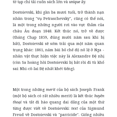
tờ tạp chí tải cuốn sách lớn và
unique
ấy.
Dostoievski, khi gần ba mươi tuổi, trở thành nạn
nhân trong "vụ Petraschevsky", cũng có thể nói,
là một trong những người rơi vào vực thẳm của
châu Âu đoạn 1848. Kết thúc nó, trở về được
(tháng Chạp 1859, đúng mười năm sau khi bị
bắt), Dostoievski sẽ sớm trải qua một năm quan
trọng khác: 1861, năm bãi bỏ chế độ nô lệ ở Nga -
nhân vật thực hiện việc này là Alexandre Đệ nhị
(còn Sa hoàng hồi Dostoievski bị bắt rồi đi tù khổ
sai: Nhi-cô-lai Đệ nhất khét tiếng).
Một trong những
merit
của bộ sách Joseph Frank
(một bộ sách có rất nhiều merit) là kết thúc
huyền
thoại
và tắt đi hào quang dai dẳng của một thứ
từng được viết về Dostoievski:
text
của Sigmund
Freud về Dostoievski và "parricide". Giống nhiều