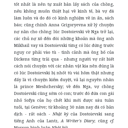
tốt nhất là nên tự xuất bản lấy sách của chồng,
nếu không muốn thiệt hại về kinh tế, bà vợ đã
làm luôn và do đó có kinh nghiệm về in ấn, sách
báo; cũng chính Anna Grigoryevna xử lý chuyện
nợ nần cho chồng: lúc Dostoievski về Nga trở lại,
các chủ nợ xô đến đòi những khoản mà ông anh
Mikhail vay và Dostoievski từng có lúc đứng trước
nguy cơ phải vào tù - tình cảnh mà ông bố của
Dickens từng trải qua - nhưng người vợ rất biết
cách nói chuyện với các nhân vật kia nên đúng là
có lúc Dostoievski bị nhốt tù vài hôm thật nhưng
đấy là vì chuyện kiểm duyệt, vả lại nguyên nhân
là prince Meshchersky; về đến Nga, vợ chồng
Dostoievski cũng sớm có con; trước đó đứa con gái
nhỏ Sofya của họ chết khi mới được sáu tuần
tuổi, tại Genève; từ khoảng 30 năm nay đã có bản
dịch - rất oách -
Nhật ký
của Dostoievski sang
tiếng Anh của Lantz,
A
Writer's Diary
; cũng
cf
.
Morson bình luận
Nhật ký
)