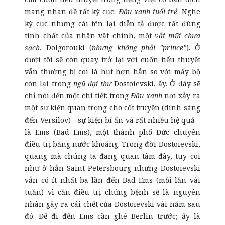
mang nhan đề rất kỳ cục:
Đầu xanh tuổi trẻ
. Nghe
kỳ cục nhưng cái tên lại diễn tả được rất đúng
tính chất của nhân vật chính, một
vắt mũi chưa
sạch
, Dolgorouki (
nhưng không phải "prince"
). Ở
dưới tôi sẽ còn quay trở lại với cuốn tiểu thuyết
vẫn thường bị coi là hụt hơn hẳn so với mấy bộ
còn lại trong
ngũ đại thư
Dostoievski, ấy. Ở đây sẽ
chỉ nói đến một chi tiết: trong
Đầu xanh
nơi xảy ra
một sự kiện quan trọng cho cốt truyện (dính sáng
đến Versilov) - sự kiện bí ẩn và rất nhiều hệ quả -
là Ems (Bad Ems), một thành phố Đức chuyên
điều trị bằng nước khoáng. Trong đời Dostoievski,
quãng mà chúng ta đang quan tâm đây, tuy coi
như ở hẳn Saint-Petersbourg nhưng Dostoievski
vẫn có ít nhất ba lần đến Bad Ems (mỗi lần vài
tuần) vì cần điều trị chứng bệnh sẽ là nguyên
nhân gây ra cái chết của Dostoievski vài năm sau
đó. Để đi đến Ems cần ghé Berlin trước; ấy là