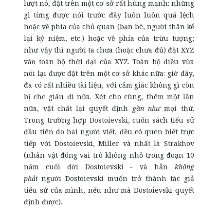
lượt nó, đặt trên một cơ sở rất hùng mạnh: những
gì từng được nói trước đây luôn luôn quá lệch
hoặc về phía của chủ quan (bạn bè, người thân kể
lại kỷ niệm, etc.) hoặc về phía của trừu tượng;
như vậy thì người ta chưa (hoặc chưa đủ) đặt XYZ
vào toàn bộ thời đại của XYZ. Toàn bộ điều vừa
nói lại được đặt trên một cơ sở khác nữa: giờ đây,
đã có rất nhiều tài liệu, với cảm giác không gì còn
bị che giấu đi nữa. Xét cho cùng, thêm một lần
nữa, vật chất lại quyết định
gần như
mọi thứ.
Trong trường hợp Dostoievski, cuốn sách tiểu sử
đầu tiên do hai người viết, đều có quen biết trực
tiếp với Dostoievski, Miller và nhất là Strakhov
(nhân vật đóng vai trò không nhỏ trong đoạn 10
năm cuối đời Dostoievski - và hẳn
không
phải
người Dostoievski muốn trở thành tác giả
tiểu sử của mình, nếu như mà Dostoievski quyết
định được).