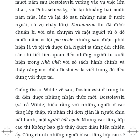
mươi năm sau Dostoievski vướng vào vụ việc lớn
khác, vụ Petraschevsky, rồi lại khoảng hai mươi
năm nữa, lúc về lại đó sau những năm ở nước
ngoài, có vụ cháy lớn).
Karamazov
thì đã được
chuẩn bị với câu chuyện về một người tù ở đó
mười năm vì tội
parricide
nhưng sau được phát
hiện là vô tội và được thả. Người ta từng đối chiếu
các chi tiết liên quan đến những người tù xuất
hiện trong
Nhà Chết
với sổ sách hành chính và
thấy rằng mọi điều Dostoievski viết trong đó đều
đúng với thực tại.
Giống Oscar Wilde về sau, Dostoievski ở trong tù
đi đến được những nhận thức mới. Dostoievski
(và cả Wilde) hiểu rằng với những người ở các
tầng lớp thấp, tù nhân chỉ đơn giản là người chịu
bất hạnh, một
người bất hạnh
. Nhưng các tầng lớp
cao thì không bao giờ thấy được điều hiển nhiên
ấy. Cũng chính những người ở các tầng lớp cao sẽ