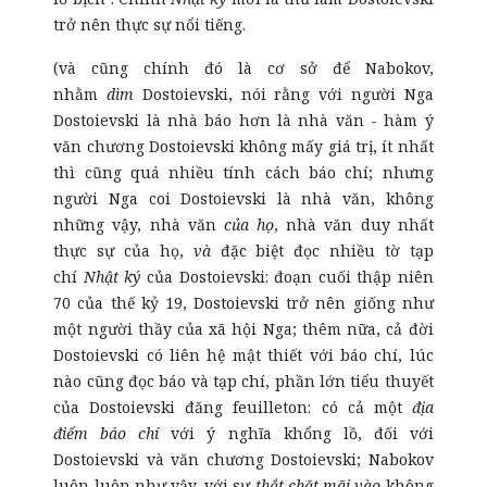
trở nên thực sự nổi tiếng.
(và cũng chính đó là cơ sở để Nabokov,
nhằm
dìm
Dostoievski, nói rằng với người Nga
Dostoievski là nhà báo hơn là nhà văn - hàm ý
văn chương Dostoievski không mấy giá trị, ít nhất
thì cũng quá nhiều tính cách báo chí; nhưng
người Nga coi Dostoievski là nhà văn, không
những vậy, nhà văn
của họ
, nhà văn duy nhất
thực sự của họ,
và
đặc biệt đọc nhiều tờ tạp
chí
Nhật ký
của Dostoievski: đoạn cuối thập niên
70 của thế kỷ 19, Dostoievski trở nên giống như
một người thầy của xã hội Nga; thêm nữa, cả đời
Dostoievski có liên hệ mật thiết với báo chí, lúc
nào cũng đọc báo và tạp chí, phần lớn tiểu thuyết
của Dostoievski đăng feuilleton: có cả một
địa
điểm báo chí
với ý nghĩa khổng lồ, đối với
Dostoievski và văn chương Dostoievski; Nabokov
luôn luôn như vậy, với sự
thắt chặt mãi vào
không