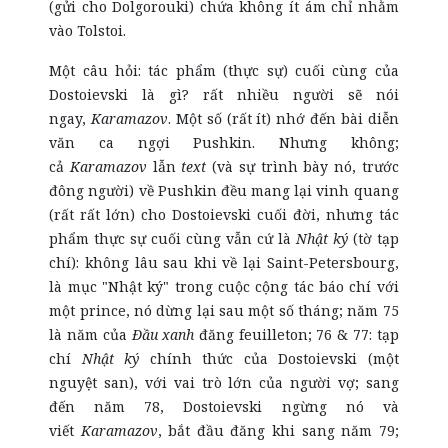
(gửi cho Dolgorouki) chứa không ít ám chỉ nhằm
vào Tolstoi.
Một câu hỏi: tác phẩm (thực sự) cuối cùng của
Dostoievski là gì? rất nhiều người sẽ nói
ngay,
Karamazov
. Một số (rất ít) nhớ đến bài diễn
văn ca ngợi Pushkin. Nhưng không;
cả
Karamazov
lẫn
text
(và sự trình bày nó, trước
đông người) về Pushkin đều mang lại vinh quang
(rất rất lớn) cho Dostoievski cuối đời, nhưng tác
phẩm thực sự cuối cùng vẫn cứ là
Nhật ký
(tờ tạp
chí): không lâu sau khi về lại Saint-Petersbourg,
là mục "Nhật ký" trong cuộc cộng tác báo chí với
một prince, nó dừng lại sau một số tháng; năm 75
là năm của
Đầu
xanh
đăng feuilleton; 76 & 77: tạp
chí
Nhật ký
chính thức của Dostoievski (một
nguyệt san), với vai trò lớn của người vợ; sang
đến năm 78, Dostoievski ngừng nó và
viết
Karamazov
, bắt đầu đăng khi sang năm 79;