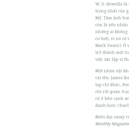
W. D. Howells l
trọng nhất của g
Mỹ. Tầm ảnh hưởn
còn là yếu nhân 
những ai không
cơ
biết, vì nó có
Mark Twain). Ở v
trở thành một t
việc xác lập vị t
Một nhân vật khác
cái tên: James Ru
tạp chí khác,
Nor
chí rất quan trọ
có ở bên cạnh mì
danh hơn: Charle
Niên đại essay c
Monthly Magazin