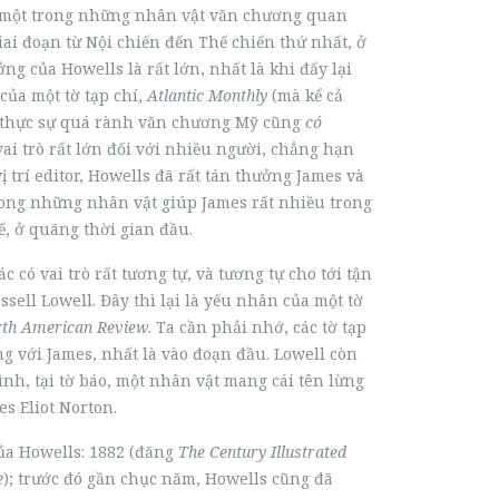
à một trong những nhân vật văn chương quan
iai đoạn từ Nội chiến đến Thế chiến thứ nhất, ở
g của Howells là rất lớn, nhất là khi đấy lại
của một tờ tạp chí,
Atlantic Monthly
(mà kể cả
 thực sự quá rành văn chương Mỹ cũng
có
 vai trò rất lớn đối với nhiều người, chẳng hạn
ị trí editor, Howells đã rất tán thưởng James và
rong những nhân vật giúp James rất nhiều trong
hế, ở quãng thời gian đầu.
 có vai trò rất tương tự, và tương tự cho tới tận
ssell Lowell. Đây thì lại là yếu nhân của một tờ
th American Review
. Ta cần phải nhớ, các tờ tạp
ng với James, nhất là vào đoạn đầu. Lowell còn
nh, tại tờ báo, một nhân vật mang cái tên lừng
s Eliot Norton.
ủa Howells: 1882 (đăng
The Century Illustrated
e
); trước đó gần chục năm, Howells cũng đã