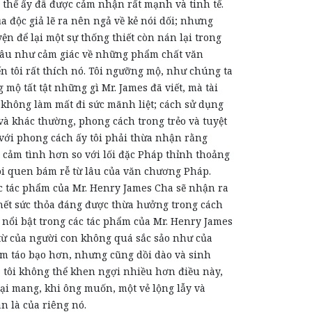
 thế ấy
đã được
cảm nhận rất mạnh và tinh tế.
a độc giả lẽ ra nên ngả về kẻ nói dối; nhưng
ện để lại một sự thống thiết còn nán lại trong
 lâu như cảm giác về những phẩm chất văn
 tôi rất thích nó. Tôi ngưỡng mộ, như chúng ta
mộ tất tật những gì Mr. James đã viết, mà tài
không làm mất đi sức mãnh liệt; cách sử dụng
và khác thường, phong cách trong trẻo và tuyệt
với phong cách ấy tôi phải thừa nhận rằng
 cảm tình hơn so với lối đặc Pháp thỉnh thoảng
hói quen bám rễ từ lâu của văn chương Pháp.
c tác phẩm của Mr. Henry James Cha sẽ nhận ra
hết sức thỏa đáng được thừa hưởng trong cách
t nổi bật trong các tác phẩm của Mr. Henry James
từ của người con không quá sắc sảo như của
ém táo bạo hơn, nhưng cũng dồi dào và sinh
 tôi không thể khen ngợi nhiều hơn điều này,
lại mang, khi ông muốn, một vẻ lộng lẫy và
àn là của riêng nó.