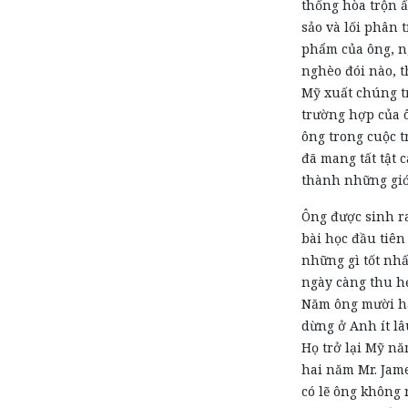
thống hòa trộn ấ
sảo và lối phân 
phẩm của ông, n
nghèo đói nào, t
Mỹ xuất chúng t
trường hợp của ô
ông trong cuộc t
đã mang tất tật c
thành những giớ
Ông được sinh r
bài học đầu tiên
những gì tốt nhấ
ngày càng thu hẹ
Năm ông mười hai
dừng ở Anh ít lâ
Họ trở lại Mỹ nă
hai năm Mr. Jame
có lẽ ông không