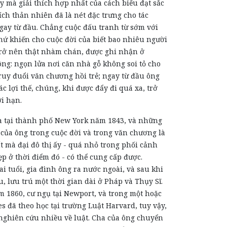
y mà giải thích hợp nhất của cách biểu đạt sắc
tích thản nhiên đã là nét đặc trưng cho tác
gay từ đầu. Chẳng cuộc đấu tranh từ sớm với
hứ khiến cho cuộc đời của biết bao nhiêu người
rở nên thật nhàm chán, được ghi nhận ở
ng: ngọn lửa nơi căn nhà gỗ không soi tỏ cho
ruy đuổi văn chương hồi trẻ; ngay từ đầu ông
ác lợi thế, chúng, khi được đẩy đi quá xa, trở
i hạn.
a tại thành phố New York năm 1843, và những
 của ông trong cuộc đời và trong văn chương là
t mà đại đô thị ấy - quá nhỏ trong phối cảnh
p ở thời điểm đó - có thể cung cấp được.
 tuổi, gia đình ông ra nước ngoài, và sau khi
u, lưu trú một thời gian dài ở Pháp và Thụy Sĩ.
m 1860, cư ngụ tại Newport, và trong một hoặc
s đã theo học tại trường Luật Harvard, tuy vậy,
 nghiên cứu nhiều về luật. Cha của ông chuyển