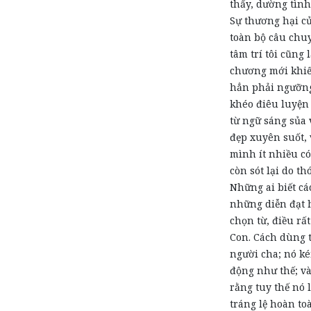
thấy,
d
ường tình
Sự thương hại củ
toàn bộ câu chuy
tâm trí tôi cũng
chương mới khiến
hẳn phải ngưỡng 
khéo điêu luyện 
từ ngữ sáng sủa 
đẹp xuyên suốt, 
mình ít nhiều có
còn sót lại do t
Những ai biết cá
những diễn đạt 
chọn từ, điều rấ
Con. Cách dùng 
người cha; nó k
động như thế; và
rằng tuy thế nó 
tráng lệ hoàn to