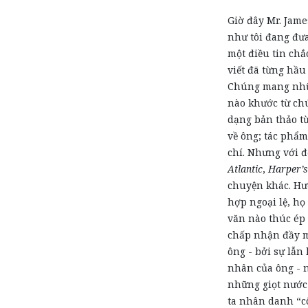
Giờ đây Mr. Jame
như tôi đang đư
một điều tin ch
viết đã từng hầu 
Chúng mang nhữn
nào khước từ ch
dạng bản thảo từ
về ông; tác phẩm
chí. Nhưng với đ
Atlantic
,
Harper’s
chuyện khác. Hư
hợp ngoại lệ, họ
văn nào thúc ép 
chấp nhận đầy mi
ông - bởi sự lẫn
nhân của ông - n
những giọt nước
ta nhân danh “c