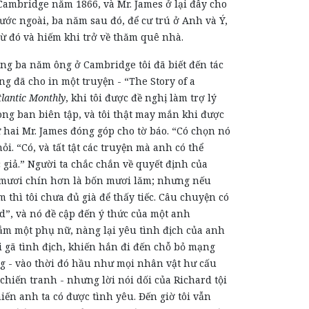
ambridge năm 1866, và Mr. James ở lại đây cho
ước ngoài, ba năm sau đó, để cư trú ở Anh và Ý,
 từ đó và hiếm khi trở về thăm quê nhà.
ng ba năm ông ở Cambridge tôi đã biết đến tác
ng đã cho in một truyện
-
“The Story of a
tlantic Monthly
, khi tôi được đề nghị làm trợ lý
rong ban biên tập, và tôi thật may mắn khi được
 hai Mr. James đóng góp cho tờ báo. “Có chọn nó
hỏi. “Có, và tất tật các truyện mà anh có thể
 giả.” Người ta chắc chắn về quyết định của
 mươi chín hơn là bốn mươi lăm; nhưng nếu
m thì tôi chưa đủ già để
thấy
tiếc. Câu chuyện có
rd”
,
và nó đề cập đến
ý thức
của một
anh
ắm một phụ nữ, nàng lại yêu tình địch của anh
ối gã tình địch, khiến hắn đi đến chỗ bỏ mạng
ng
-
vào thời đó hầu như mọi nhân vật hư cấu
 chiến tranh
-
nhưng lời nói dối của Richard tội
iến anh ta có được tình yêu.
Đến giờ tôi vẫn