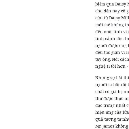
biếm qua Daisy M
cho đến nay cô 
cứu từ Daisy Mill
mới mẻ không th
đến mức tinh vi
tình cảnh tầm t
người được ông h
đều tức giận vì 
tay ông. Nói các
nghệ sĩ tồi hơn 
Nhưng sự bất thi
người ta bối rối 
chất có giá trị 
thứ được thực hi
đặc trưng nhất c
hiệu ứng của lửa
quả tương tự như
Mr. James không 