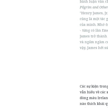
bình luận văn c
Pilgrim and Other
"Henry James, Jr
cũng là một tác 
của mình. Nhờ ô
- từng có lần Em
James trở thành 
và ngấm ngầm cư
vậy, James hết s
Các sự kiện tron
vẫn hiểu về các s
dòng máu Ireland
nào thích khái q