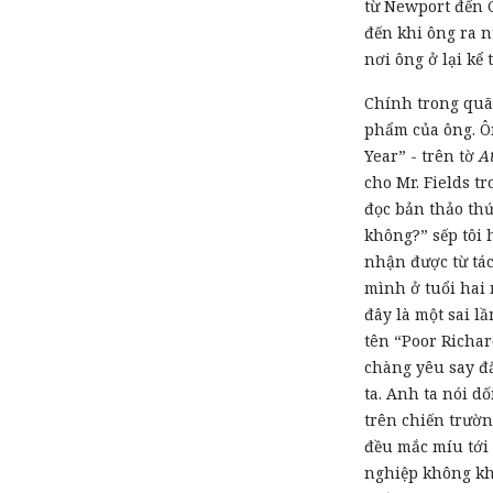
từ Newport đến C
đến khi ông ra n
nơi ông ở lại kể
Chính trong quã
phẩm của ông. Ô
Year”
-
trên tờ
A
cho Mr. Fields t
đọc bản thảo thứ
không?”
s
ếp tôi 
nhận được từ tác
mình ở tuổi hai
đây là một sai lầ
tên “Poor Richa
chàng
yêu say đ
ta. Anh ta nói d
trên chiến trườ
đều mắc míu tới
nghiệp không kh