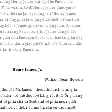
hương Henry James khi tập
The Passionate
 Tales
vừa in. Sở dĩ Henry James được gọi là
." là vì bố của James (cùng tên "Henry James")
giả, chẳng phải là không được biết tới vào thời
ng bố mà James quen với, chẳng hạn, Emerson
erson sang Paris trong lúc James đang ở đó,
người dẫn Emerson đi các viện bảo tàng tại đây
ời cách đánh giá nghệ thuật của Emerson; dẫu
ức kính trọng Emerson.
Henry James, Jr.
- William Dean Howells
g đời của Mr. James - theo như cách chúng ta
ự kiện - có thể được kể bằng rất ít từ. Ông mang
 về phía cha và Scotland về phía mẹ, người
uát hóa có thể, nếu muốn, căn cứ vào huyết