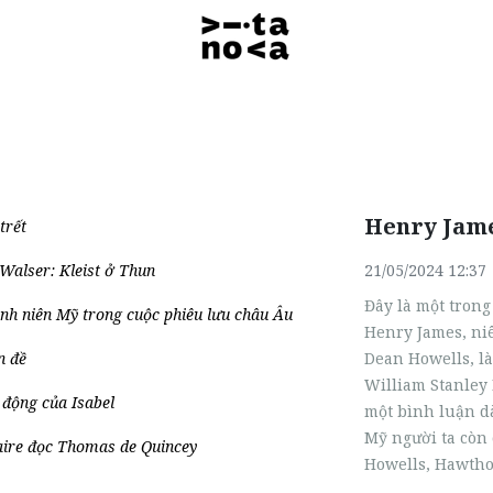
Henry Jame
trết
Walser: Kleist ở Thun
21/05/2024 12:37
Đây là một tron
nh niên Mỹ trong cuộc phiêu lưu châu Âu
Henry James, niê
n đề
Dean Howells, là
William Stanley 
động của Isabel
một bình luận dà
Mỹ người ta còn 
aire đọc Thomas de Quincey
Howells, Hawthor