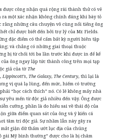
s được công nhận quá rộng rãi thành thử có vẻ
a ra một xác nhận không chính đáng khi bày tỏ
ắc rằng những câu chuyện vô cùng nổi tiếng ông
hết chỉ được biết đến bởi trợ lý của Mr. Fields.
g đặc điểm có thể cấm bất kỳ người biên tập
úng; và chẳng có những giai thoại thuộc
ng bị từ chối tới ba lần trước khi được in để kể
 của ông ngay lập tức thành công trên mọi tạp
ộc giả của tờ
The
,
Lippincott’s
,
The Galaxy
,
The Century
, thì lại là
ơng vị quá lạ lùng, đến mức, hiếm có trường
 phải “học cách thích” nó. Có lẽ không mấy nhà
sự yêu mến từ độc giả nhiều đến vậy. Ông được
ễn cưỡng, phần là do hiểu sai về thái độ của
 lộn giữa điểm quan sát của ông và ý kiến cá
ơi tâm trí độc giả. Sự nhầm lẫn này gây ra
 mắt giận dữ thấm ướt lục địa của chúng
ô gái Mỹ bình thường” được cho là bị châm