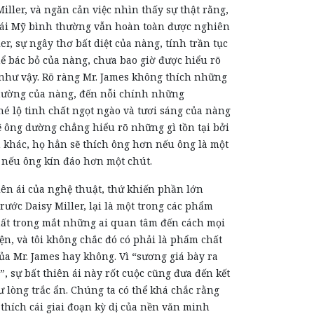
iller, và ngăn cản việc nhìn thấy sự thật rằng,
gái Mỹ bình thường vẫn hoàn toàn được nghiên
er, sự ngây thơ bất diệt của nàng, tính trần tục
ể bác bỏ của nàng, chưa bao giờ được hiểu rõ
 như vậy. Rõ ràng Mr. James không thích những
hường của nàng, đến nỗi chính những
é lộ tinh chất ngọt ngào và tươi sáng của nàng
lẽ ông dường chẳng hiểu rõ những gì tồn tại bởi
h khác, họ hẳn sẽ thích ông hơn nếu ông là một
- nếu ông kín đáo hơn một chút.
ên ái của nghệ thuật, thứ khiến phần lớn
trước Daisy Miller, lại là một trong các phẩm
nhất trong mắt những ai quan tâm đến cách mọi
ện, và tôi không chắc đó có phải là phẩm chất
ủa Mr. James hay không. Vì “sương giá bày ra
”, sự bất thiên ái này rốt cuộc cũng đưa đến kết
 lòng trắc ẩn. Chúng ta có thể khá chắc rằng
thích cái giai đoạn kỳ dị của nền văn minh