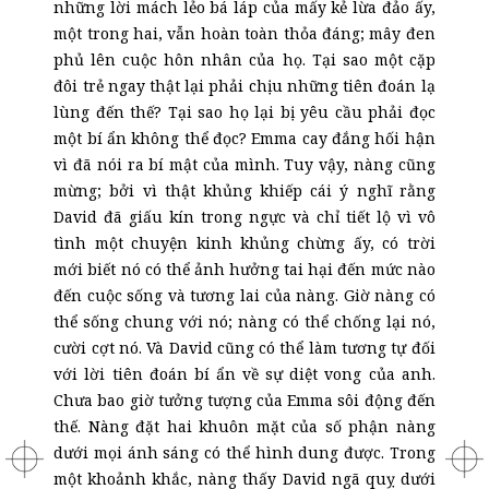
những lời mách lẻo bá láp của mấy kẻ lừa đảo ấy,
một trong hai, vẫn hoàn toàn thỏa đáng; mây đen
phủ lên cuộc hôn nhân của họ. Tại sao một cặp
đôi trẻ ngay thật lại phải chịu những tiên đoán lạ
lùng đến thế? Tại sao họ lại bị yêu cầu phải đọc
một bí ẩn không thể đọc? Emma cay đắng hối hận
vì đã nói ra bí mật của mình. Tuy vậy, nàng cũng
mừng; bởi vì thật khủng khiếp cái ý nghĩ rằng
David đã giấu kín trong ngực và chỉ tiết lộ vì vô
tình một chuyện kinh khủng chừng ấy, có trời
mới biết nó có thể ảnh hưởng tai hại đến mức nào
đến cuộc sống và tương lai của nàng. Giờ nàng có
thể sống chung với nó; nàng có thể chống lại nó,
cười cợt nó. Và David cũng có thể làm tương tự đối
với lời tiên đoán bí ẩn về sự diệt vong của anh.
Chưa bao giờ tưởng tượng của Emma sôi động đến
thế. Nàng đặt hai khuôn mặt của số phận nàng
dưới mọi ánh sáng có thể hình dung được. Trong
một khoảnh khắc, nàng thấy David ngã quỵ dưới