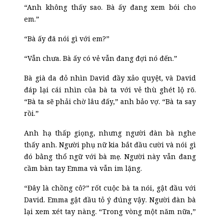
“Anh không thấy sao. Bà ấy đang xem bói cho
em.”
“Bà ấy đã nói gì với em?”
“Vẫn chưa. Bà ấy có vẻ vẫn đang đợi nó đến.”
Bà già da đỏ nhìn David đầy xảo quyệt, và David
đáp lại cái nhìn của bà ta với vẻ thù ghét lộ rõ.
“Bà ta sẽ phải chờ lâu đấy,” anh bảo vợ. “Bà ta say
rồi.”
Anh hạ thấp giọng, nhưng người đàn bà nghe
thấy anh. Người phụ nữ kia bắt đầu cười và nói gì
đó bằng thổ ngữ với bà mẹ. Người này vẫn đang
cầm bàn tay Emma và vẫn im lặng.
“Đây là chồng cô?” rốt cuộc bà ta nói, gật đầu với
David. Emma gật đầu
tỏ ý đúng vậy
. Người đàn bà
lại xem xét tay nàng. “Trong vòng một năm nữa,”