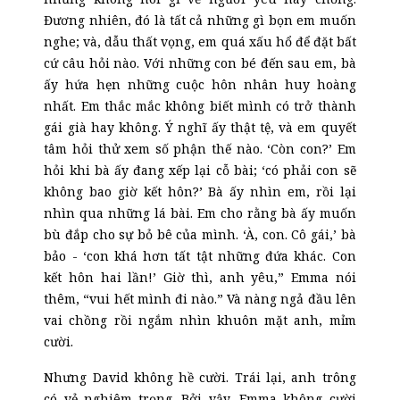
Đương nhiên, đó là tất cả những gì bọn em muốn
nghe; và, dẫu thất vọng, em quá xấu hổ để đặt bất
cứ câu hỏi nào. Với những con bé đến sau em, bà
ấy hứa hẹn những cuộc hôn nhân huy hoàng
nhất. Em thắc mắc không biết mình có trở thành
gái già hay không. Ý nghĩ ấy thật tệ, và em quyết
tâm hỏi thử xem số phận thế nào. ‘Còn con?’ Em
hỏi khi bà ấy đang xếp lại cỗ bài; ‘có phải con sẽ
không bao giờ kết hôn?’ Bà ấy nhìn em, rồi lại
nhìn qua những lá bài. Em cho rằng bà ấy muốn
bù đắp cho sự bỏ bê của mình. ‘À, con. Cô gái,’ bà
bảo
-
‘con khá hơn tất tật những đứa khác. Con
kết hôn hai lần!’ Giờ thì, anh yêu,” Emma nói
thêm, “vui hết mình đi nào.” Và nàng ngả đầu lên
vai chồng rồi ngắm nhìn khuôn mặt anh, mỉm
cười.
Nhưng David không hề cười. Trái lại, anh trông
có vẻ nghiêm trọng. Bởi vậy, Emma không cười