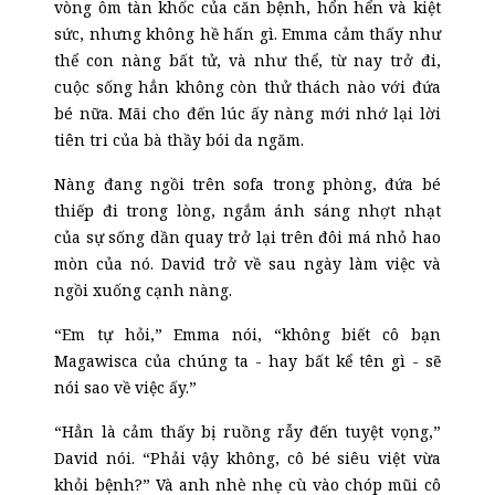
vòng ôm tàn khốc của căn bệnh, hổn hển và kiệt
sức, nhưng không hề hấn gì. Emma cảm thấy như
thể con nàng bất tử, và như thể, từ nay trở đi,
cuộc sống hẳn không còn thử thách nào với đứa
bé nữa. Mãi cho đến lúc ấy nàng mới nhớ lại lời
tiên tri của bà thầy bói da ngăm.
Nàng đang ngồi trên sofa trong phòng, đứa bé
thiếp đi trong lòng, ngắm ánh sáng nhợt nhạt
của sự sống dần quay trở lại trên đôi má nhỏ hao
mòn của nó. David trở về sau ngày làm việc và
ngồi xuống cạnh nàng.
“Em tự hỏi,” Emma nói, “không biết cô bạn
Magawisca của chúng ta
-
hay bất kể tên gì
-
sẽ
nói sao về việc ấy.”
“Hẳn là cảm thấy bị ruồng rẫy đến tuyệt vọng,”
David nói. “Phải vậy không, cô bé siêu việt vừa
khỏi bệnh?” Và anh nhè nhẹ cù vào chóp mũi cô