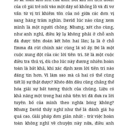
của cô gái trẻ nối vào một dãy số khổng lồ và đi vơ
vẩn từ vị trí khiêm tốn của nó giữa các đơn vị
sang hàng trăm nghìn. David lúc nào cũng xem
mình là một người chồng. Nhưng, xét cho cùng,
như anh nghĩ, điều kỳ lạ không phải ở chỗ anh
đã được tiên đoán kết hôn hai lần; lạ là ở chỗ
Emma đã rút chính xác cùng lá số ấy. Đó là một
cuộc xung đột của các lời tiên tri. Sẽ là một cuộc
điều tra thú vị, dù cho lúc này đương nhiên hoàn
toàn là bất khả, khi xác định xem lời tiên tri nào
đáng tin hơn. Vì làm sao mà cả hai có thể cùng
tiết lộ sự thật được? Khéo đến đâu cũng chẳng thể
hóa giải sự bất tương thích của chúng. Liệu có
khả năng một trong hai nhà tiên tri đã đưa ra lời
tuyên bố của mình theo nghĩa bóng không?
Nhưng David thấy nghĩ như thế là đánh giá họ
quá cao. Giải pháp đơn giản nhất
-
trừ việc hoàn
toàn không nghĩ về chuyện này nữa, điều anh