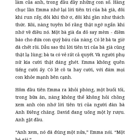
làm của anh, trong đầu đầy những con số. Hàng
chục lần Emma nhớ lại lời tiên tri của bà già, đôi
khi run rẩy, đôi khi thờ ơ, đôi khi gần như thách
thức. Rồi, nàng tuyên bố rằng thật ngớ ngẩn khi
nhớ về điều nó. Một bà già da đỏ say mèm
-
điềm
báo cho đứa con quý báu của nàng. Có lẽ bà ta giờ
đã chết rồi. Dẫu sao thì lời tiên tri của bà già cũng
thật lạ lùng; bà
ta
có vẻ rất
c
ả quyết. Và người phụ
nữ kia cười thật đáng ghét. Emma không quên
tiếng cười ấy. Có lẽ cô ta hay cười, với đám mọi
con khỏe mạnh bên cạnh.
Hôm đầu tiên Emma ra khỏi phòng, một buổi tối,
trong bữa ăn, nàng không thể không hỏi chồng
xem
anh còn nhớ lời tiên tri của người đàn bà
Anh Điêng chăng. David đang uống một ly rượu.
Anh gật đầu.
“Anh xem, nó đã đúng một nửa,” Emma nói. “Một
bé gái.”