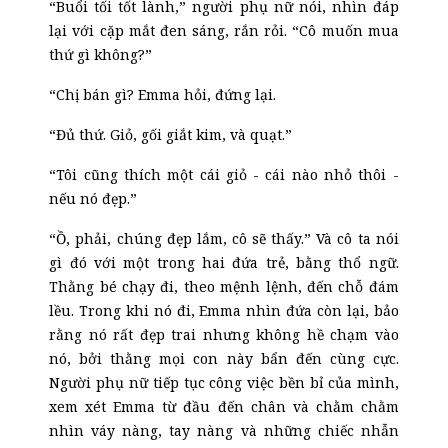
“Buổi tối tốt lành,” người phụ nữ nói, nhìn đáp
lại với cặp mắt đen sáng, rắn rỏi. “Cô muốn mua
thứ gì không?”
“Chị bán gì? Emma hỏi, đứng lại.
“Đủ thứ. Giỏ, gối giắt kim, và quạt.”
“Tôi cũng thích một cái giỏ
-
cái nào nhỏ thôi
-
nếu nó đẹp.”
“Ồ, phải, chúng đẹp lắm, cô sẽ thấy.” Và cô ta nói
gì đó với một trong hai đứa trẻ, bằng thổ ngữ.
Thằng bé chạy đi, theo mệnh lệnh, đến chỗ đám
lều. Trong khi nó đi, Emma nhìn đứa còn lại, bảo
rằng nó rất đẹp trai nhưng không hề chạm vào
nó, bởi thằng mọi con này bẩn đến cùng cực.
Người phụ nữ tiếp tục công việc bền bỉ của mình,
xem xét Emma từ đầu đến chân và chằm chằm
nhìn váy nàng, tay nàng và những chiếc nhẫn