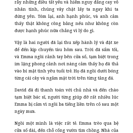
rẫy những điều tất yếu và hiểm nguy đắng cay vô
nhân tính, chúng vây chặt lấy ta ngay khi ta
đứng yên. Tóm lại, anh hạnh phúc, và anh cảm
thấy thật không công bằng nếu như không còn
được hạnh phúc nữa chẳng vì lý do gì.
Vậy là hai người đã lại thu xếp hành lý và đặt xe
để đến kịp chuyến tàu hôm sau. Trời đã
s
ẩm tối,
và Emma ngồi rảnh tay bên cửa sổ, tạm biệt trong
im lặng phong cảnh
nơi
nàng cảm thấy họ đã thả
vào bí mật tình yêu tuổi trẻ. Họ đã ngồi dưới bóng
từng cái cây và ngắm mặt trời trên từng tảng đá.
David đã đi thanh toán với chủ nhà và đến chào
tạm biệt bác sĩ, người từng giúp đỡ rất nhiều lúc
Emma bị cảm vì ngồi ba tiếng liền trên cỏ sau một
ngày mưa.
Ngồi một mình là việc rất tẻ. Emma trèo qua bệ
cửa sổ dài, đến chỗ cổng vườn tìm chồng. Nhà của