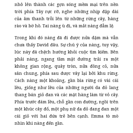
nhô lên thành
các
gợn sóng mềm mại trên nền
trời phía
T
ây rực rỡ, nghe những nhịp đập dài
của âm thanh trỗi lên từ những rừng cây, hàng
rào và bờ hồ. Tai nàng ù đi, và mắt nàng đẫm lệ.
Trong khi đó nàng đã đi được nửa dặm mà vẫn
chưa thấy David đâu. Sự chú ý của nàng, tuy vậy,
lúc này đã chệch hướng khỏi cuộc tìm kiếm. Bên
phải nàng, ngang tầm mặt đường trải ra một
không gian rộng, quây tròn, nửa đồng cỏ, nửa
sân chung, phía sau được vây lại bởi khu rừng.
Cách nàng một khoảng, gần bìa rừng có vài cái
lều, giống như lều của những người da đỏ lang
thang bán giỏ đan và các mặt hàng làm từ vỏ cây.
Phía trước đám lều, chỗ gần con đường, ngồi trên
một khúc cây đổ, một phụ nữ da đỏ đang đan một
cái giỏ với hai đứa trẻ bên cạnh. Emma tò mò
nhìn khi nàng đến gần.