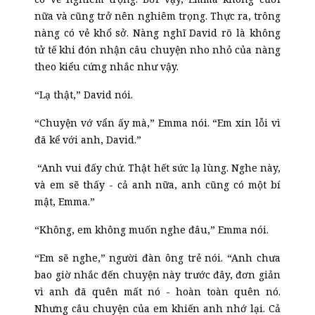
nữa và cũng trở nên nghiêm trọng. Thực ra, trông
nàng có vẻ khổ sở. Nàng nghĩ David rõ là không
tử tế khi đón nhận câu chuyện nho nhỏ của nàng
theo kiểu cứng nhắc như vậy.
“Lạ thật,” David nói.
“Chuyện vớ vẩn ấy mà,” Emma nói. “Em xin lỗi vì
đã kể với anh, David.”
“Anh vui đấy chứ. Thật hết sức lạ lùng. Nghe này,
và em sẽ thấy
-
cả anh nữa, anh cũng có một bí
mật, Emma.”
“Không, em không muốn nghe đâu,” Emma nói.
“Em sẽ nghe,” người đàn ông trẻ nói. “Anh chưa
bao giờ nhắc đến chuyện này trước đây, đơn giản
vì anh đã quên mất nó
-
hoàn toàn quên nó.
Nhưng câu chuyện của em khiến anh nhớ lại. Cả