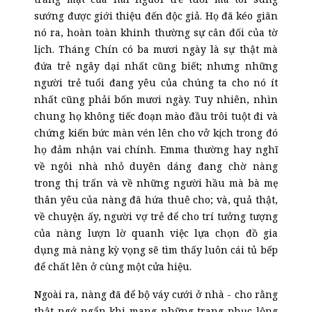
sướng được giới thiệu đến độc giả. Họ đã kéo giãn
nó ra
,
hoàn toàn khinh thường sự cân đối của tờ
lịch. Tháng Chín có ba mươi ngày là sự thật mà
đứa trẻ ngây dại nhất cũng biết; nhưng những
người trẻ tuổi đang yêu của chúng ta cho nó ít
nhất cũng phải bốn mươi ngày. Tuy nhiên, nhìn
chung họ không tiếc đoạn mào đầu trôi tuột đi và
chứng kiến bức màn vén lên cho vở kịch trong đó
họ đảm nhận vai chính. Emma thường hay nghĩ
về ngôi nhà nhỏ duyên dáng đang chờ nàng
trong thị trấn và về những người hầu mà bà mẹ
thân yêu của nàng đã hứa thuê cho; và, quả thật,
về chuyện ấy, người vợ trẻ để cho trí tưởng tượng
của nàng lượn lờ quanh việc lựa chọn đồ gia
dụng mà nàng kỳ vọng sẽ tìm thấy luôn cái tủ bếp
để chất lên ở cùng một cửa hiệu.
Ngoài ra, nàng đã để bộ váy cưới ở nhà
-
cho rằng
thật ngớ ngẩn khi mang những trang phục lộng