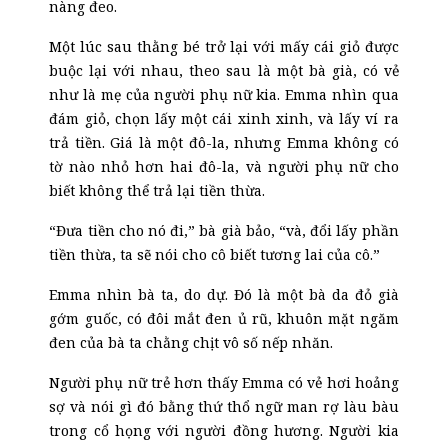
nàng đeo.
Một lúc sau thằng bé trở lại với mấy cái giỏ được
buộc lại với nhau, theo sau là một bà già, có vẻ
như là mẹ của người phụ nữ kia. Emma nhìn qua
đám giỏ, chọn lấy một cái xinh xinh, và lấy ví ra
trả tiền. Giá là một đô-la, nhưng Emma không có
tờ nào nhỏ hơn hai đô-la, và người phụ nữ cho
biết không thể trả lại tiền thừa.
“Đưa tiền cho nó đi,” bà già bảo, “và, đổi lấy phần
tiền thừa, ta sẽ nói cho cô biết tương lai của cô.”
Emma nhìn bà ta, do dự. Đó là một bà da đỏ già
gớm guốc, có đôi mắt đen ủ rũ, khuôn mặt ngăm
đen của bà ta chằng chịt vô số nếp nhăn.
Người phụ nữ trẻ hơn thấy Emma có vẻ hơi hoảng
sợ và nói gì đó bằng thứ thổ ngữ man rợ làu bàu
trong cổ họng với người đồng hương. Người kia