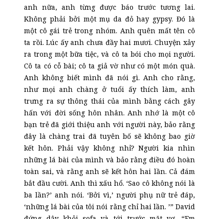
anh nữa, anh từng được báo trước tương lai.
Không phải bởi một mụ da đỏ hay gypsy. Đó là
một cô gái trẻ trong nhóm. Anh quên mất tên cô
ta rồi. Lúc ấy anh chưa đầy hai mươi. Chuyện xảy
ra trong một bữa tiệc, và cô ta bói cho mọi người.
Cô ta có cỗ bài; cô ta giả vờ như có một món quà.
Anh không biết mình đã nói gì. Anh cho rằng,
như mọi anh chàng ở tuổi ấy thích làm, anh
trưng ra sự thông thái của mình bằng cách gây
hấn với đời sống hôn nhân. Anh nhớ là một cô
bạn trẻ đã giới thiệu anh với người này, bảo rằng
đây là chàng trai đã tuyên bố sẽ không bao giờ
kết hôn. Phải vậy không nhỉ? Người kia nhìn
những lá bài của mình và bảo rằng điều đó hoàn
toàn sai, và rằng anh sẽ kết hôn hai lần. Cả đám
bắt đầu cười. Anh thì xấu hổ. ‘Sao cô không nói là
ba lần?’ anh nói. ‘Bởi vì,’ người phụ nữ trẻ đáp,
‘những lá bài của tôi nói rằng chỉ hai lần. ’” David
đứng dậy khỏi sofa và tới trước mặt vợ. “Em