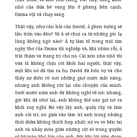
nhỏ của đứa bé vang lên ở phòng bên cạnh.
Emma vội vã
chạy sang
.
Thật vậy, như câu hỏi của David, ả ghen tuông sẽ
lẩn trốn vào đâu? Và
ả
sẽ chui ra từ những góc lạ
lùng không ngờ nào? Ả tự làm tổ trong trái tim
ngây thơ của Emma tội nghiệp và, khi nhàn rỗi, ả
trải thảm và trang trí cho nó. Cái xen nho nhỏ tôi
vừa tả không chịu rời khỏi hai người, thật vậy,
một khi nó đã tìm ra họ. David đã hôn vợ và cho
thấy sự điên rồ nơi những giọt nước mắt nàng,
nhưng anh không rút lại câu chuyện của mình.
Suốt
mười năm anh đã không nghĩ về nó; nhưng,
giờ khi đã nhớ lại, anh không thể nào gạt nó ra
khỏi suy nghĩ. Nó vây lấy anh, quấy rầy và làm
anh rối trí; nó găm vào tâm trí anh trong những
thời điểm không thích hợp nhất; nó vo ve bên tai
anh và nhảy múa giữa những cột số trong
quyển
sổ kế toán khổ lớn của anh. Đôi khi lời tiên đoán