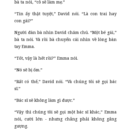
bà ta nói, “cô sẽ làm mẹ.”
“Tin ấy thật tuyệt,” David nói. “Là con trai hay
con gái?”
Người đàn bà nhìn David chăm chú. “Một bé gái,”
bà ta nói. Và rồi bà chuyển cái nhìn về lòng bàn
tay Emma.
“Tốt, vậy là hết rồi?” Emma nói.
“Nó sẽ bị ốm.”
“Rất có thể,” David nói. “Và chúng tôi sẽ gọi bác
sĩ.”
“Bác sĩ sẽ không làm gì được.”
“Vậy thì chúng tôi sẽ gọi một bác sĩ khác,” Emma
nói, cười lớn
-
nhưng chẳng phải không gắng
gượng.