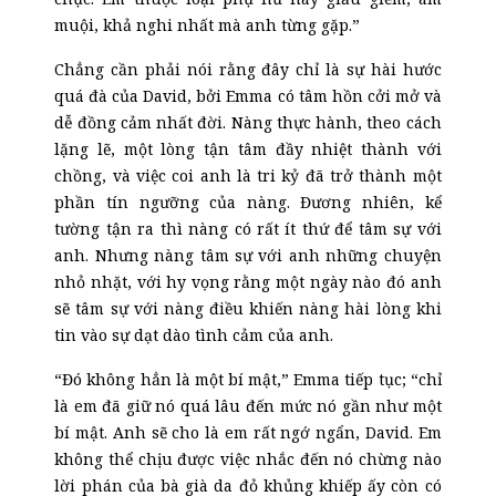
muội, khả nghi nhất mà anh từng gặp.”
Chẳng cần phải nói rằng đây chỉ là sự hài hước
quá đà của David, bởi Emma có tâm hồn cởi mở và
dễ đồng cảm nhất đời. Nàng thực hành, theo cách
lặng lẽ, một lòng tận tâm đầy nhiệt thành với
chồng, và việc coi anh là tri kỷ đã trở thành một
phần tín ngưỡng của nàng. Đương nhiên, kể
tường tận ra thì nàng có rất ít thứ để tâm sự với
anh. Nhưng nàng tâm sự với anh những chuyện
nhỏ nhặt, với hy vọng rằng một ngày nào đó anh
sẽ tâm sự với nàng điều khiến nàng hài lòng khi
tin vào sự dạt dào tình cảm của anh.
“Đó không hẳn là một bí mật,” Emma tiếp tục; “chỉ
là em đã giữ nó quá lâu đến mức nó gần như một
bí mật. Anh sẽ cho là em rất ngớ ngẩn, David. Em
không thể chịu được việc nhắc đến nó chừng nào
lời phán của bà già da đỏ khủng khiếp ấy còn có