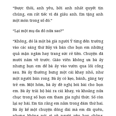
“Được thôi, anh yêu, bởi anh nhất quyết tin
chúng, em rất tiếc vì đã giấu anh. Em tặng anh
một món trong số đó.”
“Lại một mụ da đỏ nữa sao?”
“Không, đó là một bà già người Ý từng đến trường
vào các sáng thứ Bảy và bán cho bọn em những
quả mận ngâm hay trang sức rẻ tiền. Chuyện đã
mười năm về trước. Giáo viên không ưa bà ấy
nhưng bọn em để bà ấy vào vườn qua lối cổng
sau. Bà ấy thường bưng một cái khay nhỏ, như
một người bán rong. Bà ấy có kẹo, bánh, găng tay
trẻ em. Một hôm, bà ấy đề nghị bói bài cho bọn
em. Bà ấy trải bộ bài ra cái khay, và khoảng nửa
chục
trong số bọn em tham gia nghi thức. Số còn
lại sợ hãi. Em tin rằng em nằm trong đám thứ hai.
Bà ấy kể một chuyện dông dài mà em đã quên,
nhưng không nói gì về người yêu hay chồng.