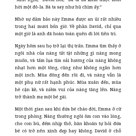
hời một đô-la. Bà ta say như hũ chìm ấy.”
Nhờ sự đảm bảo này Emma được an ủi rất nhiều
trong hai mươi bốn giờ. Về phần David, chỉ qua
một giờ là anh đã hoàn toàn quên đi lời tiên tri.
Ngày hôm sau họ trở lại thị trấn. Emma tìm thấy ở
ngôi nhà của nàng tất tật những gì nàng mong
muốn, và tấm lụa tím oải hương của nàng không
nhạt hơn một tông, cũng như không ngắn hơn
một inch. Mùa đông đến rồi đi, và nàng vẫn là
một phụ nữ rất hạnh phúc. Mùa xuân đến, mùa
hè cận kề, và niềm vui của nàng tăng lên. Nàng
trở thành mẹ một bé gái.
Một thời gian sau khi đứa bé chào đời, Emma ở cữ
trong phòng. Nàng thường ngồi ôm con vào lòng,
cho con bú, đếm nhịp thở, băn khoăn
tự hỏi
đứa
bé có trở nên xinh đẹp hay không. David ở chỗ