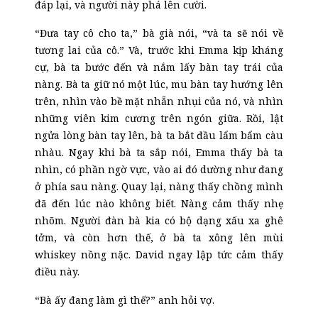
đáp lại, và người này phá lên cười.
“Đưa tay cô cho ta,” bà già nói, “và ta sẽ nói về
tương lai của cô.” Và, trước khi Emma kịp kháng
cự, bà ta
bước
đến và nắm lấy bàn tay trái của
nàng. Bà ta giữ nó một lúc, mu bàn tay hướng lên
trên, nhìn vào bề mặt nhẵn nhụi của nó, và nhìn
những viên kim cương trên ngón giữa. Rồi, lật
ngửa lòng bàn tay lên, bà ta bắt đầu lẩm bẩm càu
nhàu. Ngay khi bà ta sắp nói, Emma thấy bà ta
nhìn
, có phần
ngờ vực
,
vào ai đó dường như đang
ở phía sau nàng. Quay lại, nàng thấy chồng mình
đã đến lúc nào không biết. Nàng cảm thấy nhẹ
nhõm. Người đàn bà kia có bộ dạng xấu xa ghê
tởm, và còn hơn thế, ở bà ta xông lên mùi
whiskey nồng nặc. David ngay lập tức cảm thấy
điều này.
“Bà ấy đang làm gì thế?” anh hỏi vợ.