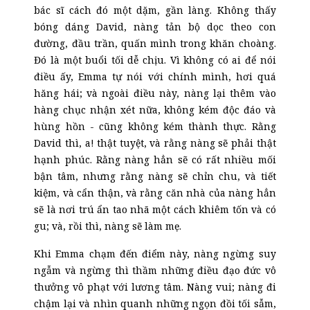
bác sĩ cách đó một dặm, gần làng. Không thấy
bóng dáng David, nàng tản bộ dọc theo con
đường, đầu trần, quấn mình trong khăn choàng.
Đó là một buổi tối dễ chịu. Vì không có ai để nói
điều ấy, Emma tự nói với chính mình, hơi quá
hăng hái; và ngoài điều này, nàng lại thêm vào
hàng
chục
nhận xét nữa, không kém độc đáo và
hùng hồn
-
cũng không kém thành th
ực
. Rằng
David thì, a! thật tuyệt, và rằng nàng sẽ phải thật
hạnh phúc. Rằng nàng hẳn sẽ có rất nhiều mối
bận tâm, nhưng rằng nàng sẽ chỉn chu, và tiết
kiệm, và cẩn thận, và rằng căn nhà của nàng hẳn
sẽ là nơi trú ẩn tao nhã một cách khiêm tốn và có
gu; và, rồi thì, nàng sẽ làm mẹ.
Khi Emma chạm đến điểm này, nàng ngừng suy
ngẫm và ngừng thì thầm những điều đạo đức vô
thưởng vô phạt với lương tâm. Nàng vui; nàng đi
chậm lại và nhìn quanh những ngọn đồi tối sẫm,