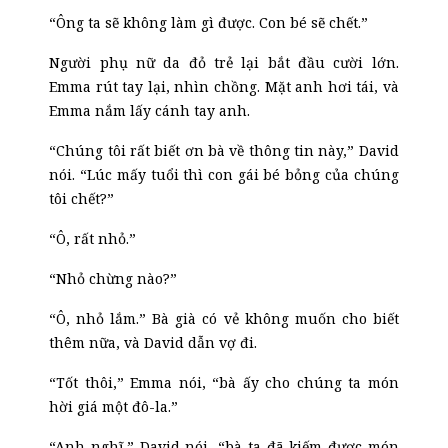
“Ông ta sẽ không làm gì được. Con bé sẽ chết.”
Người phụ nữ da đỏ trẻ lại bắt đầu cười lớn.
Emma rút tay lại, nhìn chồng.
Mặt a
nh hơi tái, và
Emma nắm lấy cánh tay anh.
“Chúng tôi rất biết ơn bà về thông tin này,” David
nói. “Lúc mấy tuổi thì con gái bé bỏng của chúng
tôi chết?”
“Ô, rất nhỏ.”
“Nhỏ chừng nào?”
“Ô, nhỏ lắm.” Bà già có vẻ không muốn cho biết
thêm nữa, và David dẫn vợ đi.
“Tốt thôi,” Emma nói, “bà ấy cho chúng ta món
hời giá một đô-la.”
“Anh nghĩ,” David nói, “bà ta đã kiếm được món