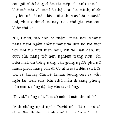
con gái nhỏ bằng chỏm ria mép của anh. Đứa bé
khẽ mở mắt và, mơ hồ nhận ra cha mình, nhấc
tay lên uể oải nắm lấy mũi anh. “Lạy hồn,” David
nói, “hung dữ chưa này. Con chó già vẫn còn
khỏe chán.”
“Ôi, David, sao anh có thể?” Emma nói. Nhưng
nàng ngồi ngắm chồng nàng và đứa bé với một
với một nụ cười hiền hậu, vui vẻ. Dần dần, nụ
cười của nàng trở nên nghiêm trang hơn, rồi
biến mất, dù trông nàng vẫn giống người phụ nữ
hạnh phúc nàng vốn dĩ. Cô nhũ mẫu đến sau bữa
tối, và ẵm lấy đứa bé. Emma buông con ra, vẫn
ngồi lại trên sofa. Khi nhũ mẫu đi sang phòng
bên cạnh, nàng đặt tay vào tay chồng.
“David,” nàng nói, “em có một bí mật nho nhỏ.”
“Anh chẳng nghi ngờ,” David nói, “là em có cả
chục
. Em thuộc loại phụ nữ hay giấu giếm, ám