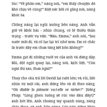
lúc: “Về phần em,” nàng nói, “em thấy chuyện đó
khó chịu vô cùng!” Kiệt sức bởi cố gắng nói, nàng
khóc òa.
Chồng nàng lại ngồi xuống bên nàng. Anh vẫn
giữ vẻ khôi hài
-
nhìn chung, có lẽ thiếu thận
trọng
-
trước vụ việc. “Nào, Emma,” anh nói, “lau
nước mắt đi, và cố lục lại trí nhớ xem. Em có chắc
là trước đây em chưa từng kết hôn không?”
Emma gạt đi những vuốt ve của anh và đứng dậy.
Rồi, đột ngột quay lại, nàng nói, kịch liệt, “Còn
ngài thì sao, thưa ngài?”
Thay cho câu trả lời David lại cười lớn; và rồi, liếc
nhìn vợ một cái, anh đứng lên và đi theo nàng.
“
Où diable la jalousie va-t-elle se nicher!
”
[tiếng
Pháp:
“
Lòng ghen tuông sẽ rúc vào đâu đây!]
”
anh hét lên. Anh choàng tay quanh nàng, nàng
chịu thua, và anh hôn nàng. Lúc này, tiếng khóc