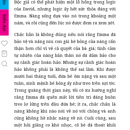
Độc giả có thể phát hiện một lỗ hổng trong logic
của David, nhưng logic ấy hết sức thỏa đáng với
Emma. Nàng sống dựa vào nó trong khoảng một
biểu đạt
năm, và rồi cũng đến lúc nó được đem ra xem xét.
Chắc hẳn là không đúng nếu nói rằng Emma đã
bảo vệ và nâng niu con gái bé bỏng của nàng cẩn
thận hơn chỉ vì
vẻ
c
ả quyết của bà già; tình cảm
tự nhiên của nàng bản thân nó đã đảm bảo cho
sự cảnh giác hoàn hảo. Nhưng sự cảnh giác hoàn
hảo không phải là không thể sai lầm. Khi được
mười hai tháng tuổi, đứa bé ốm nặng và sau một
tuần, sinh mệnh bé bỏng ấy như treo trên sợi tóc.
Trong quãng thời gian này, tôi có xu hướng nghĩ
rằng Emma đã quên mất lời tiên tri đáng buồn
treo lơ lửng trên đầu đứa bé; ít ra, chắc chắn là
nàng không khi nào nói về nó với chồng và anh
cũng không hề nhắc nàng về nó. Cuối cùng, sau
một hồi giằng co khó nhọc, cô bé đã thoát khỏi