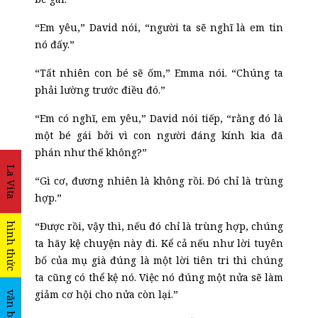
“Em yêu,” David nói, “người ta sẽ nghĩ là em tin
nó đấy.”
“Tất nhiên con bé sẽ ốm,” Emma nói. “Chúng ta
phải lường trước điều đó.”
“Em có nghĩ, em yêu,” David nói tiếp, “rằng đó là
một bé gái bởi vì con người đáng kính kia đã
phán như thế không?”
La Vita
“Gì cơ, đương nhiên là không rồi. Đó chỉ là trùng
hợp.”
“Được rồi, vậy thì, nếu đó chỉ là trùng hợp, chúng
hình thức
ta hãy kệ chuyện này đi. Kể cả nếu như lời tuyên
bố của mụ già đúng là một lời tiên tri thì chúng
ta cũng có thể kệ nó. Việc nó đúng một nửa sẽ làm
giảm cơ hội cho nửa còn lại.”
văn bản