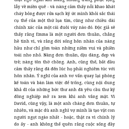
lẫy về miền quê
-
và nàng cảm thấy nỗi khao khát
cháy bỏng được rửa sạch ký ức mình khỏi sắc thái
cụ thể của một thứ lụa tím, cũng như chiều dài
chính xác của một cái đuôi váy nào đó. Độc giả sẽ
thấy rằng Emma là một người đơn thuần, chẳng
hề tinh vi, và rằng đời sống hôn nhân của nàng
hầu như chỉ gồm toàn những niềm vui và phiền
toái nho nhỏ. Nàng đơn thuần, dịu dàng, đẹp và
trẻ; nàng tôn thờ chồng. Anh, cũng thế, bắt đầu
cảm thấy rằng đã đến lúc họ phải nghiêm túc với
hôn nhân. Ý nghĩ của anh vơ vẩn quay lại phòng
kế toán và bàn làm việc để trống, cùng nội dung
khả dĩ của những bức thư anh đã yêu cầu thư ký
đồng nghiệp mở ra xem khi anh vắng mặt. Vì
David, cũng vậy, là một anh chàng đơn thuần, tự
nhiên, và
mặc
dù anh nghĩ vợ mình là tạo vật con
người ngọt ngào nhất
-
hoặc, thật ra vì chính lý
do ấy
-
anh không thể quên rằng cuộc sống đầy