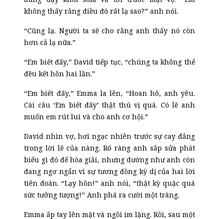
không thấy rằng điều đó rất lạ sao?” anh nói.
“Cũng lạ. Người ta sẽ cho rằng anh thấy nó còn
hơn cả lạ nữa.”
“Em biết đấy,” David tiếp tục, “chúng ta không thể
đều kết hôn hai lần.”
“Em biết đấy,” Emma la lên, “Hoan hô, anh yêu.
Cái câu ‘Em biết đấy’ thật thú vị quá. Có lẽ anh
muốn em rút lui và cho anh cơ hội.”
David nhìn vợ, hơi ngạc nhiên trước sự cay đắng
trong lời lẽ của nàng. Rõ ràng anh sắp sửa phát
biểu gì đó để hòa giải, nhưng dường như anh còn
đang ngơ ngẩn vì sự tương đồng kỳ dị của hai lời
tiên đoán. “Lạy hồn!” anh nói, “thật kỳ quặc quá
sức tưởng tượng!” Anh phá ra cười một tràng.
Emma ấp tay lên mặt và ngồi im lặng. Rồi, sau một