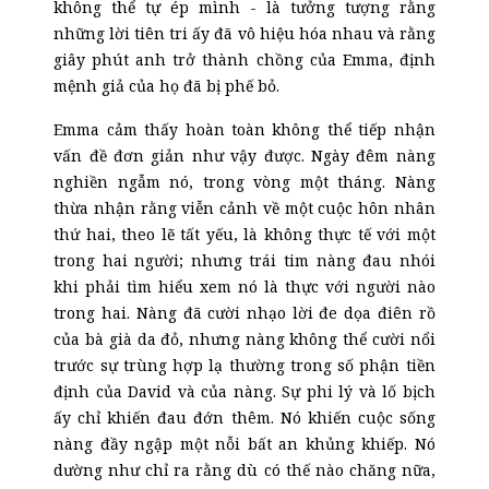
không thể tự ép mình
-
là tưởng tượng rằng
những lời tiên tri ấy đã vô hiệu hóa nhau và rằng
giây phút anh trở thành chồng của Emma, định
mệnh giả của họ đã bị phế bỏ.
Emma cảm thấy hoàn toàn không thể tiếp nhận
vấn đề đơn giản như vậy được. Ngày đêm
nàng
nghiền ngẫm nó
,
trong
vòng
một tháng. Nàng
thừa nhận rằng viễn cảnh về một cuộc hôn nhân
thứ hai, theo lẽ tất yếu, là không thực tế với một
trong hai người; nhưng trái tim nàng đau nhói
khi phải tìm hiểu xem nó là thực với người nào
trong hai. Nàng đã cười nhạo lời đe dọa điên rồ
của bà già da đỏ, nhưng nàng không thể cười nổi
trước sự trùng hợp lạ thường trong số phận tiền
định của David và của nàng. Sự phi lý và lố bịch
ấy chỉ khiến đau đớn thêm. Nó khiến cuộc sống
nàng đầy ngập một nỗi bất an khủng khiếp. Nó
dường như chỉ ra rằng dù có thế nào chăng nữa,