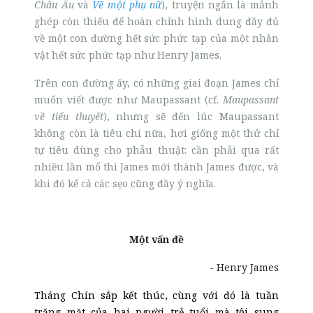
Châu Âu
và
Vẽ một phụ nữ
), truyện ngắn là mảnh
ghép còn thiếu để hoàn chỉnh hình dung đầy đủ
về một con đường hết sức phức tạp của một nhân
vật hết sức phức tạp như Henry James.
Trên con đường ấy, có những giai đoạn James chỉ
muốn viết được như Maupassant (cf.
Maupassant
về tiểu thuyết
), nhưng sẽ đến lúc Maupassant
không còn là tiêu chí nữa, hơi giống một thử chỉ
tự tiêu dùng cho phẫu thuật: cần phải qua rất
nhiều lần mổ thì James mới thành James được, và
khi đó kể cả các sẹo cũng đầy ý nghĩa.
Một vấn đề
- Henry James
Tháng Chín sắp kết thúc, cùng với đó là tuần
trăng mặt của hai người trẻ tuổi mà tôi sung