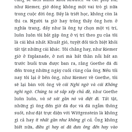
như Riemer, giờ đóng không một vai trò gì nữa
trong cuộc đời ông. Đấy là triết học, không còn là
thi ca. Người ta giờ hay trông thấy ông hơn ở
nghĩa trang, đấy như là ông tự chọn một vị trí,
luôn luôn tôi bắt gặp ông ở vị trí theo gu của tôi
là cái khá nhất. Khuất gió, tuyệt đối tách biệt khỏi
tất tật những cái khác. Tôi chẳng hay, như Riemer
giờ ở Esplanade, ở nơi mà bất thần nỗi bất an
trước buổi trưa được ban ra, rằng Goethe đã đi
đến trong những ngày cuối cùng của ông. Nếu tối
nay tôi lại ở bên ông, như Riemer về Goethe, tôi
sẽ lại bàn với ông về
cái Nghi ngờ và cái Không
nghi ngờ. Chúng ta sẽ sắp xếp chủ đề,
như Goethe
luôn luôn,
và sẽ sát gần nó và diệt đi.
Tất tật,
những gì ông đến giờ đã đọc và đã ngẫm thông
suốt, như đặt trực diện với Wittgenstein là không
gì cả hay
ít nhất gần như không gì cả.
Ông không
biết nữa,
điều gì hay ai đã đưa ông đến hay vào