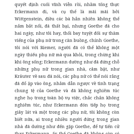
quyết định cuối vĩnh viễn rồi, nhằm tống thực
Eckermann đi, và cụ thể là mãi mãi bởi
Wittgenstein, điều các bà hẳn nhiên không thể
nắm bắt nổi, đã thất bại, nhưng Goethe đã cho
hai ngày, như tôi hay, thổi bay tuyệt đối sự thăm
viếng của phụ nữ trong căn buồng, chính Goethe,
tôi nói với Riemer, người đã có thể không một
ngày thiếu phụ nữ mà qua khỏi, trong chừng khi
khi ông sống; Eckermann dường như đã đứng chỗ
những phụ nữ trong gian nhà, câm bặt, như
Kräuter về sau đã nói, các phụ nữ có thể nói rằng
đã đổ ập vào ông, nhằm dẫn ngược về tình trạng
chung tệ của Goethe và đã không nghiêm túc
nghe họ trong toàn bộ vụ việc, chắc chắn không
nghiêm túc, như Eckermann đón tiếp họ trong
giây lát và một trong các phụ nữ, tôi không còn
biết nữa, ai trong nhiều người đứng trong gian
nhà đã dường như đến gặp Goethe, để tự tiến cử
thay Eckermann, ấy thế Goethe đã không còn có