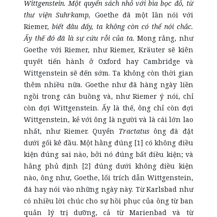
Wittgenstein. Một quyển sách nhỏ với bìa bọc đỏ, từ
thư viện Suhrkamp,
Goethe đã một lần nói với
Riemer,
biết đâu đấy, ta không còn có thể nói chắc.
Ấy thế đó đã là sự cứu rỗi của ta.
Mong rằng, như
Goethe với Riemer, như Riemer, Kräuter sẽ kiên
quyết tiến hành ở Oxford hay Cambridge và
Wittgenstein sẽ đến sớm. Ta không còn thời gian
thêm nhiều nữa. Goethe như đã hàng ngày liền
ngồi trong căn buồng và, như Riemer ý nói, chỉ
còn đợi Wittgenstein. Ấy là thế, ông chỉ còn đợi
Wittgenstein, kẻ với ông là người và là cái lớn lao
nhất, như Riemer. Quyển
Tractatus
ông đã đặt
dưới gối kê đầu. Một hằng đúng [1] có không điều
kiện đúng sai nào, bởi nó đúng bất điều kiện; và
hằng phủ định [2] đúng dưới không điều kiện
nào, ông như, Goethe, lối trích dẫn Wittgenstein,
đã hay nói vào những ngày này. Từ Karlsbad như
có nhiều lời chúc cho sự hồi phục của ông từ ban
quản lý trị dưỡng, cả từ Marienbad và từ