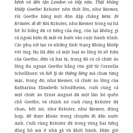
kênh và đến tận London và tiếp nữa. Thật khủng
khiếp Goethe!
Kräuter nên thốt lên, như Riemer,
rồi Goethe bằng một dồn dập chẳng kém:
Đi
Kräuter, đi đi!
Rồi Kräuter, như Riemer trong sự hả
hê hí hửng đã có tiếng của ông, còn lại không gì
cả ngoài biến đi mất và bước vào cuộc hành trình.
Các phụ nữ tạo ra những tình trạng khủng khiếp
với ông. Họ lôi đến cả một loạt áo lông từ sở hữu
của Goethe, đến cả hai tá, trong đó có cả chiếc áo
lông du ngoạn Goethe hẵng còn giữ từ Cornelia
Schellhorn và
bởi lý do thiêng liêng
mà chưa từng
mặc, trong đó, như Riemer, cả chiếc áo lông của
Katharina Elisabeth Schultheiss, cuối cùng cả
một chiếc áo Ernst August đã một lần bỏ quên
chỗ Goethe, và chính nó cuối cùng Kräuter đã
chọn, bởi nó, như Kräuter, như Riemer, đúng
hợp, để được khoác trong chuyến đi đến nước
Anh. Cuối cùng Kräuter đã trong vòng hai tiếng
đồng hồ mà ở nhà gà và khởi hành. Hiện giờ