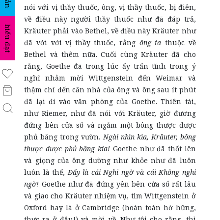
nói với vị thầy thuốc, ông, vị thầy thuốc, bị điên,
về điều này người thầy thuốc như đã đáp trả,
biểu đạt
Kräuter phải vào Bethel, về điều này Kräuter như
đã với với vị thầy thuốc, rằng
ông ta
thuộc về
Bethel và thêm nữa. Cuối cùng Kräuter đã cho
rằng, Goethe đã trong lúc ấy trấn tĩnh trong ý
nghĩ nhằm mời Wittgenstein đến Weimar và
thậm chí đến căn nhà của ông và ông sau ít phút
đã lại đi vào văn phòng của Goethe. Thiên tài,
như Riemer, như đã nói với Kräuter, giờ đương
đứng bên cửa sổ và ngắm một bông thược dược
phủ băng trong vườn.
Ngài nhìn kìa, Kräuter, bông
thược dược phủ băng kia!
Goethe như đã thốt lên
và giọng của ông dường như khỏe như đã luôn
luôn là thế,
Đấy là cái Nghi ngờ và cái Không nghi
ngờ!
Goethe như đã đứng yên bên cửa sổ rất lâu
và giao cho Kräuter nhiệm vụ, tìm Wittgenstein ở
Oxford hay là ở Cambridge (hoàn toàn hờ hững,
thực ra ở đâu!) và mời về. Như tôi cho rằng, thì