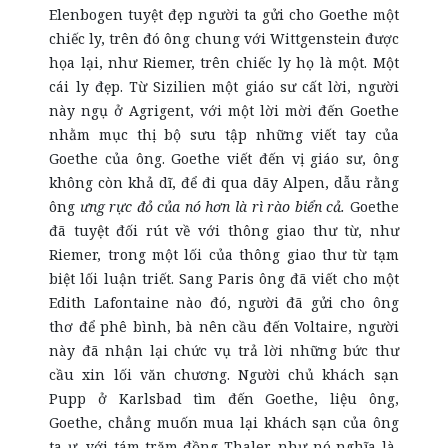
Elenbogen tuyệt đẹp người ta gửi cho Goethe một
chiếc ly, trên đó ông chung với Wittgenstein được
họa lại, như Riemer, trên chiếc ly họ là một. Một
cái ly đẹp. Từ Sizilien một giáo sư cất lời, người
này ngụ ở Agrigent, với một lời mời đến Goethe
nhằm mục thị bộ sưu tập những viết tay của
Goethe của ông. Goethe viết đến vị giáo sư, ông
không còn khả dĩ, để đi qua dãy Alpen, dẫu rằng
ông
ưng rực đỏ của nó hơn là rì rào biển cả.
Goethe
đã tuyệt đối rút về với thông giao thư từ, như
Riemer, trong một lối của thông giao thư từ tạm
biệt lối luận triết. Sang Paris ông đã viết cho một
Edith Lafontaine nào đó, người đã gửi cho ông
thơ để phê bình, bà nên cầu đến Voltaire, người
này đã nhận lại chức vụ trả lời những bức thư
cầu xin lối văn chương. Người chủ khách sạn
Pupp ở Karlsbad tìm đến Goethe, liệu ông,
Goethe, chẳng muốn mua lại khách sạn của ông
ta ư, với tám trăm đồng Thaler, như nó nghĩa là,