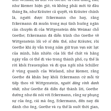
như Riemer hiện giờ, và không phải mới từ đầu
tháng Ba, như Kräuter cả quyết, và Kräuter chính
là, người được Eckermann cho hay, rằng
Eckermann đã muốn trong mọi tình huống ngăn
cản chuyến đi của Wittgenstein đến Weimar chỗ
Goethe; Eckermann đã diễn trình cho Goethe về
Wittgenstein lối
vô sỉ
đến thế, như Kräuter, rồi
Goethe khi ấy vẫn trong nắm giữ trọn vẹn sức lực
của mình, hẳn nhiên của lối thể chất và hằng
ngày vẫn có thể đi vào trong thành phố, cụ thể là
rời khỏi Frauenplan và đi qua ngôi nhà Schiller
ở vùng quanh của Wieland, như Riemer, rằng
Goethe đã khấn bay khỏi Eckermann cứ mỗi từ
tiếp theo về Wittgenstein,
người đáng vinh
danh
nhất,
như Goethe đã diễn đạt thành lời, Goethe
dường như đã nói với Eckermann, rằng sự phụng
sự của ông, cái mà ông, Eckermann, đến nay đã
dành cho ông, Goethe và cụ thể là suốt thời gian,