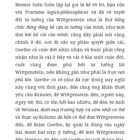
Riemer luôn luôn lặp lại gọi là kẻ vô tri, bận rộn
với
Tractatus logico-philosophicus
và đã vẽ tuyệt
đối tư tưởng của Wittgenstein như là thứ
bỗng
chốc đứng đúng kề cận tư tưởng của mình,
như một
thứ
bãi bỏ cái của mình
; rằng đấy phải nói rằng
chính ở đó, nơi đi vào sự phán quyết giữa cái,
Goethe cả cuộc đời nhìn nhận và buộc phải công
nhận như là cái ở Đây và cái ở Kia suốt cuộc đời,
cuối cùng được phủ bởi tư tưởng lối
Wittgenstein, nếu không gần như phải là
trọn vẹn
phủ kín.
Goethe có vẻ như đã rực trong suy nghĩ
này cùng với thời gian, đến rằng ông khẩn thiết
yêu cầu Kräuter, để Wittgenstein đến, người này,
ngay tức thì, có tốn hết bao nhiêu, để đón từ Anh
về Weimar,
dưới mọi trường hợp và sớm nhất có thể
và thực sự Kräuter
đã hẳn
có thể đưa Wittgenstein
đến, để thăm Goethe, kỳ quái là đúng vào ngày
hai mươi hai này; ý tưởng, để mời Wittgenstein
đến Weimar, đã đến với Goethe từ cuối tháng Hai,