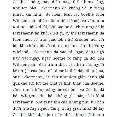
Goethe không hay điều này, thế nhưng ông,
Kräuter biết, Eckermann đã không vô lý trong
nhiều cái nhìn, để hoàn toàn lái Goethe khỏi
Wittgenstein, điều hẳn nhiên là một vớ vẩn, như
Kräuter nói với tôi, bởi Goethe đã chưa từng để bị
Eckermann lái khỏi điều gì, ấy thế Eckermann đã
luôn luôn có trực giác tốt, như Kräuter nói với
tôi, khi chúng tôi vừa đi ngang qua căn nhà vùng
Wieland; Eckermann đã vào cái ngày đáng ngờ
này, vào ngày, ngày Goethe rõ ràng đã đòi đến
Wittgenstein, đến trình diện cá nhân của người
kế nhiệm của ông, nói được là thế, đẩy đi quá xa,
ông, Eckermann, đã gần như đơn giản đánh giá
quá cao sức lực thể chất và tinh thần của Goethe,
cũng như những năng lực của ông, và Goethe đã
bởi Wittgenstein, bởi không gì khác, tách khỏi
Eckermann. Một gắng thử của những phụ nữ bên
dưới (những người đứng trong gian nhà) để lay
Goethe khỏi dự định này, điều đúng đã thành