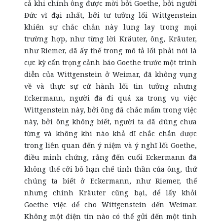
cả khi chính ông được mời bởi Goethe, bởi người
Đức vĩ đại nhất, bởi tư tưởng lối Wittgenstein
khiến sự chắc chắn này lung lay trong mọi
trường hợp, như từng lời Kräuter, ông, Kräuter,
như Riemer, đã ấy thế trong mô tả lối phải nói là
cực kỳ cẩn trọng cảnh báo Goethe trước một trình
diễn của Wittgenstein ở Weimar, đã không vụng
về và thực sự cử hành lối tin tưởng nhưng
Eckermann, người đã đi quá xa trong vụ việc
Wittgenstein này, bởi ông đã chắc mẩm trong việc
này, bởi ông không biết, người ta đã đúng chưa
từng và không khi nào khả dĩ chắc chắn được
trong liên quan đến ý niệm và ý nghĩ lối Goethe,
điều minh chứng, rằng đến cuối Eckermann đã
không thể cởi bỏ hạn chế tinh thần của ông, thứ
chúng ta biết ở Eckermann, như Riemer, thế
nhưng chính Kräuter cũng bại, để lấy khỏi
Goethe việc để cho Wittgenstein đến Weimar.
Không một điện tín nào có thể gửi đến một tinh