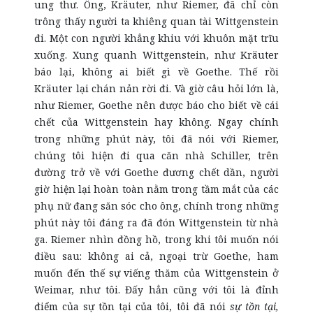
ung thư. Ông, Kräuter, như Riemer, đã chỉ còn
trông thấy người ta khiêng quan tài Wittgenstein
đi. Một con người khẳng khiu với khuôn mặt trĩu
xuống. Xung quanh Wittgenstein, như Kräuter
báo lại, không ai biết gì về Goethe. Thế rồi
Kräuter lại chán nản rời đi. Và giờ câu hỏi lớn là,
như Riemer, Goethe nên được báo cho biết về cái
chết của Wittgenstein hay không. Ngay chính
trong những phút này, tôi đã nói với Riemer,
chúng tôi hiện đi qua căn nhà Schiller, trên
đường trở về với Goethe đương chết dần, người
giờ hiện lại hoàn toàn nằm trong tầm mắt của các
phụ nữ đang săn sóc cho ông, chính trong những
phút này tôi đáng ra đã đón Wittgenstein từ nhà
ga. Riemer nhìn đồng hồ, trong khi tôi muốn nói
điều sau: không ai cả, ngoại trừ Goethe, ham
muốn đến thế sự viếng thăm của Wittgenstein ở
Weimar, như tôi. Đấy hẳn cũng với tôi là đỉnh
điểm của sự tồn tại của tôi, tôi đã nói
sự tồn tại,