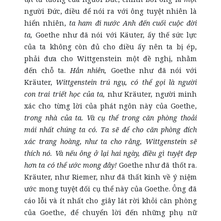
người Đức, điều để nói ra với ông tuyệt nhiên là
hiển nhiên,
ta ham đi nước Anh đến cuối cuộc đời
ta,
Goethe như đã nói với Käuter, ấy thế sức lực
của ta không còn đủ cho điều ấy nên ta bị ép,
phải đưa cho Wittgenstein một đề nghị, nhằm
đến chỗ ta.
Hẳn nhiên,
Goethe như đã nói với
Kräuter,
Wittgenstein trú ngụ, có thể gọi là người
con trai triết học của ta,
như Kräuter, người minh
xác cho từng lời của phát ngôn này của Goethe,
trong nhà của ta. Và cụ thể trong căn phòng thoải
mái nhất chúng ta có. Ta sẽ để cho căn phòng đích
xác trang hoàng, như ta cho rằng, Wittgenstein sẽ
thích nó. Và nếu ông ở lại hai ngày, điều gì tuyệt đẹp
hơn ta có thể ước mong đây!
Goethe như đã thốt ra.
Kräuter, như Riemer, như đã thất kinh về ý niệm
ước mong tuyệt đối cụ thể này của Goethe. Ông đã
cáo lỗi và ít nhất cho giây lát rời khỏi căn phòng
của Goethe, để chuyển lời đến những phụ nữ