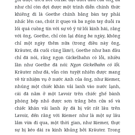
như chỉ còn đợi được một trình diễn chính thức
khiêng đi là Goethe chính bằng bàn tay phải
nhấc lên cao, chút ít quẹo và ba ngón tay duỗi ra
lối quá cuồng tín với sự vô ý tứ lối kinh hãi, rằng
với ông, Goethe, chỉ còn lại đúng
ba
ngày, không
chỉ một ngày thêm nữa (trong điều này ông,
Kräuter, đã cuối cùng lầm!), Goethe như ban đầu
chỉ đã nói, rằng ngọn Gickelhahn có lỗi, nhiều
lần như Goethe đã nói:
Ngọn Gickelhahn có lỗi.
Kräuter như đã, vẫn còn tuyệt nhiên được mang
về từ nhiệm vụ ở nước Anh của ông, như Riemer,
nhúng một chiếc khăn vải lanh vào nước lạnh,
cái đã nằm ở một Lavoir trên chiếc ghế bành
phòng bếp nhỏ được sơn trắng bên cửa sổ và
chiếc khăn vải lanh ấy đã bị vắt rất lâu trên
Lavoir, đến rằng với Riemer như là một sự lâu
lắm vừa đi qua, một thời gian, như Riemer, thực
sự bị kéo dài ra kinh khủng bởi Kräuter. Trong