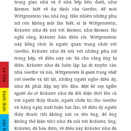
trong gian nhà và ở nhà bếp bên dưới, như
Riemer, biết về dự định của Goethe, để mời
Wittgenstein vào nhà ông. Hẳn nhiên những phụ
nữ còn không một lần biết, ai là Wittgenstein,
Kräuter như đã nói với Riemer, như Riemer. Họ
nghĩ rằng, Kräuter hẳn điên rồi. Wittgenstein
này bỗng chốc là người quan trọng nhất với
Goethe, Kräuter như đã nói với những phụ nữ
trong bếp, về điều này các bà cho rằng ông bị
điên. Kräuter như đã luôn lặp lại đi xuyên căn
La Vita
nhà Goethe và nói,
Wittgenstein là quan trọng nhất
với Goethe
và tất tật, những người nghe điều ấy,
như đã phải đập tay lên đầu.
Một
kẻ
suy ngẫm
người Áo ư!
Kräuter như đã đối diện thét lên cả
hình thức
với người thầy thuốc, người chữa trị cho Goethe
và hằng ngày xuất hiện hai lần, về điều ấy người
thầy thuốc (tôi không nói ra tên ông, để ông
không thể kiện tôi!) như đã nói với Kräuter, ông,
văn bản
Kräuter, đã hóa điên, về điều này Kräuter như đã