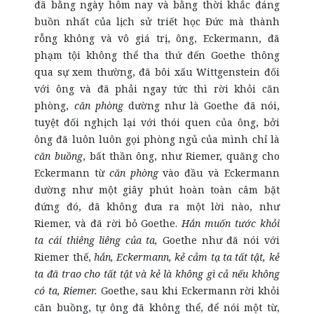
đã bằng ngày hôm nay và bằng thời khắc đáng
buồn nhất của lịch sử triết học Đức mà thành
rỗng không và vô giá trị, ông, Eckermann, đã
phạm tội không thể tha thứ đến Goethe thông
qua sự xem thường, đã bôi xấu Wittgenstein đối
với ông và đã phải ngay tức thì rời khỏi căn
phòng,
căn phòng
dường như là Goethe đã nói,
tuyệt đối nghịch lại với thói quen của ông, bởi
ông đã luôn luôn gọi phòng ngủ của mình chỉ là
căn buồng
, bất thần ông, như Riemer, quăng cho
Eckermann từ
căn phòng
vào đầu và Eckermann
dường như một giây phút hoàn toàn câm bặt
đứng đó, đã không đưa ra một lời nào, như
Riemer, và đã rời bỏ Goethe.
Hắn muốn tước khỏi
ta cái thiêng liêng của ta,
Goethe như đã nói với
Riemer thế,
hắn, Eckermann, kẻ cảm tạ ta tất tật, kẻ
ta đã trao cho tất tật và kẻ là không gì cả nếu không
có ta, Riemer.
Goethe, sau khi Eckermann rời khỏi
căn buồng, tự ông đã không thể, để nói một từ,