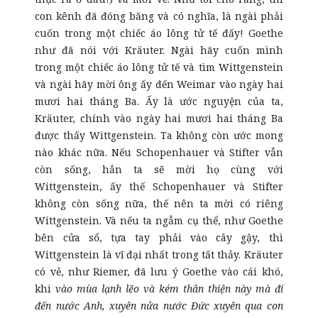
con kênh đã đóng băng và có nghĩa, là ngài phải
cuốn trong một chiếc áo lông tử tế đấy! Goethe
như đã nói với Kräuter. Ngài hãy cuốn mình
trong một chiếc áo lông tử tế và tìm Wittgenstein
và ngài hãy mời ông ấy đến Weimar vào ngày hai
mươi hai tháng Ba. Ấy là ước nguyện của ta,
Kräuter, chính vào ngày hai mươi hai tháng Ba
được thấy Wittgenstein. Ta không còn ước mong
nào khác nữa. Nếu Schopenhauer và Stifter vẫn
còn sống, hẳn ta sẽ mời họ cùng với
Wittgenstein, ấy thế Schopenhauer và Stifter
không còn sống nữa, thế nên ta mời có riêng
Wittgenstein. Và nếu ta ngẫm cụ thể, như Goethe
bên cửa sổ, tựa tay phải vào cây gậy, thì
Wittgenstein là vĩ đại nhất trong tất thảy. Kräuter
có vẻ, như Riemer, đã lưu ý Goethe vào cái khó,
khi
vào mùa lạnh lẽo và kém thân thiện này mà đi
đến nước Anh, xuyên nửa nước Đức xuyên qua con