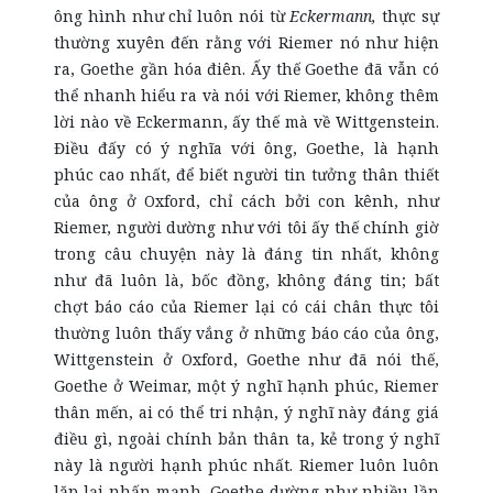
ông hình như chỉ luôn nói từ
Eckermann,
thực sự
thường xuyên đến rằng với Riemer nó như hiện
ra, Goethe gần hóa điên. Ấy thế Goethe đã vẫn có
thể nhanh hiểu ra và nói với Riemer, không thêm
lời nào về Eckermann, ấy thế mà về Wittgenstein.
Điều đấy có ý nghĩa với ông, Goethe, là hạnh
phúc cao nhất, để biết người tin tưởng thân thiết
của ông ở Oxford, chỉ cách bởi con kênh, như
Riemer, người dường như với tôi ấy thế chính giờ
trong câu chuyện này là đáng tin nhất, không
như đã luôn là, bốc đồng, không đáng tin; bất
chợt báo cáo của Riemer lại có cái chân thực tôi
thường luôn thấy vắng ở những báo cáo của ông,
Wittgenstein ở Oxford, Goethe như đã nói thế,
Goethe ở Weimar, một ý nghĩ hạnh phúc, Riemer
thân mến, ai có thể tri nhận, ý nghĩ này đáng giá
điều gì, ngoài chính bản thân ta, kẻ trong ý nghĩ
này là người hạnh phúc nhất. Riemer luôn luôn
lặp lại nhấn mạnh, Goethe dường như nhiều lần