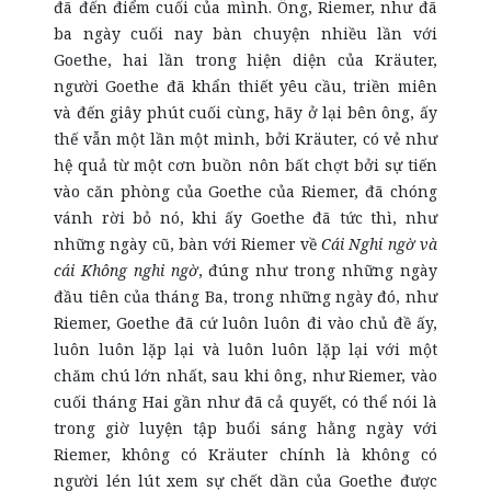
đã đến điểm cuối của mình. Ông, Riemer, như đã
ba ngày cuối nay bàn chuyện nhiều lần với
Goethe, hai lần trong hiện diện của Kräuter,
người Goethe đã khẩn thiết yêu cầu, triền miên
và đến giây phút cuối cùng, hãy ở lại bên ông, ấy
thế vẫn một lần một mình, bởi Kräuter, có vẻ như
hệ quả từ một cơn buồn nôn bất chợt bởi sự tiến
vào căn phòng của Goethe của Riemer, đã chóng
vánh rời bỏ nó, khi ấy Goethe đã tức thì, như
những ngày cũ, bàn với Riemer về
Cái Nghi ngờ và
cái Không nghi ngờ
, đúng như trong những ngày
đầu tiên của tháng Ba, trong những ngày đó, như
Riemer, Goethe đã cứ luôn luôn đi vào chủ đề ấy,
luôn luôn lặp lại và luôn luôn lặp lại với một
chăm chú lớn nhất, sau khi ông, như Riemer, vào
cuối tháng Hai gần như đã cả quyết, có thể nói là
trong giờ luyện tập buổi sáng hằng ngày với
Riemer, không có Kräuter chính là không có
người lén lút xem sự chết dần của Goethe được