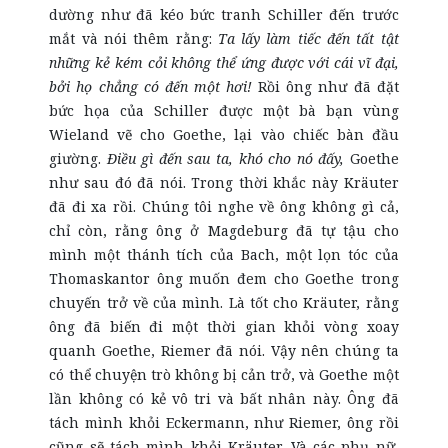
dường như đã kéo bức tranh Schiller đến trước
mắt và nói thêm rằng:
Ta lấy làm tiếc đến tất tật
những kẻ kém cỏi không thể ứng được với cái vĩ đại,
bởi họ chẳng có đến một hơi!
Rồi ông như đã đặt
bức họa của Schiller được một bà bạn vùng
Wieland vẽ cho Goethe, lại vào chiếc bàn đầu
giường.
Điều gì đến sau ta, khó cho nó đấy,
Goethe
như sau đó đã nói. Trong thời khắc này Kräuter
đã đi xa rồi. Chúng tôi nghe về ông không gì cả,
chỉ còn, rằng ông ở Magdeburg đã tự tậu cho
mình một thánh tích của Bach, một lọn tóc của
Thomaskantor ông muốn đem cho Goethe trong
chuyến trở về của mình. Là tốt cho Kräuter, rằng
ông đã biến đi một thời gian khỏi vòng xoay
quanh Goethe, Riemer đã nói. Vậy nên chúng ta
có thể chuyện trò không bị cản trở, và Goethe một
lần không có kẻ vô tri và bất nhân này. Ông đã
tách mình khỏi Eckermann, như Riemer, ông rồi
cũng sẽ tách mình khỏi Kräuter. Và các phụ nữ,