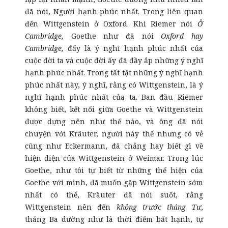
đã nói, Người hạnh phúc nhất. Trong liên quan
đến Wittgenstein ở Oxford. Khi Riemer nói
Ở
Cambridge,
Goethe như đã nói
Oxford hay
Cambridge,
đấy là ý nghĩ hạnh phúc nhất của
cuộc đời ta và cuộc đời ấy đã đầy ắp những ý nghĩ
hạnh phúc nhất. Trong tất tật những ý nghĩ hạnh
phúc nhất này, ý nghĩ, rằng có Wittgenstein, là ý
nghĩ hạnh phúc nhất của ta. Ban đầu Riemer
không biết, kết nối giữa Goethe và Wittgenstein
được dựng nên như thế nào, và ông đã nói
chuyện với Kräuter, người này thế nhưng có vẻ
cũng như Eckermann, đã chẳng hay biết gì về
hiện diện của Wittgenstein ở Weimar. Trong lúc
Goethe, như tôi tự biết từ những thể hiện của
Goethe với mình, đã muốn gặp Wittgenstein sớm
nhất có thể, Kräuter đã nói suốt, rằng
Wittgenstein nên đến
không trước tháng
T
ư
,
tháng Ba dường như là thời điểm bất hạnh, tự