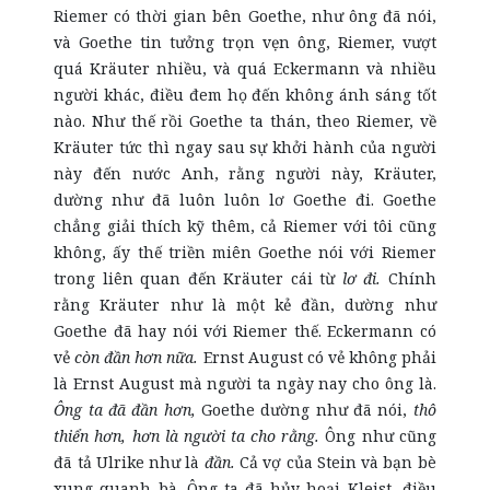
Riemer có thời gian bên Goethe, như ông đã nói,
và Goethe tin tưởng trọn vẹn ông, Riemer, vượt
quá Kräuter nhiều, và quá Eckermann và nhiều
người khác, điều đem họ đến không ánh sáng tốt
nào. Như thế rồi Goethe ta thán, theo Riemer, về
Kräuter tức thì ngay sau sự khởi hành của người
này đến nước Anh, rằng người này, Kräuter,
dường như đã luôn luôn lơ Goethe đi. Goethe
chẳng giải thích kỹ thêm, cả Riemer với tôi cũng
không, ấy thế triền miên Goethe nói với Riemer
trong liên quan đến Kräuter cái từ
lơ đi.
Chính
rằng Kräuter như là một kẻ đần, dường như
Goethe đã hay nói với Riemer thế. Eckermann có
vẻ
còn đần hơn nữa.
Ernst August có vẻ không phải
là Ernst August mà người ta ngày nay cho ông là.
Ông ta đã đần hơn,
Goethe dường như đã nói,
thô
thiển hơn, hơn là người ta cho rằng.
Ông như cũng
đã tả Ulrike như là
đần.
Cả vợ của Stein và bạn bè
xung quanh bà. Ông ta đã hủy hoại Kleist, điều