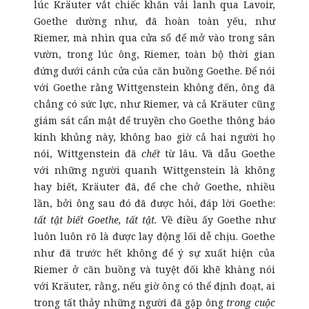
lúc Kräuter vắt chiếc khăn vải lanh qua Lavoir,
Goethe dường như, đã hoàn toàn yếu, như
Riemer, mà nhìn qua cửa sổ để mở vào trong sân
vườn, trong lúc ông, Riemer, toàn bộ thời gian
đứng dưới cánh cửa của căn buồng Goethe. Để nói
với Goethe rằng Wittgenstein không đến, ông đã
chẳng có sức lực, như Riemer, và cả Kräuter cũng
giám sát cẩn mật để truyền cho Goethe thông báo
kinh khủng này, không bao giờ cả hai người họ
nói, Wittgenstein đã
chết
từ lâu. Và dẫu Goethe
với những người quanh Wittgenstein là không
hay biết, Kräuter đã, để che chở Goethe, nhiều
lần, bởi ông sau đó đã được hỏi, đáp lời Goethe:
tất tật biết Goethe, tất tật.
Về điều ấy Goethe như
luôn luôn rõ là được lay động lối dễ chịu. Goethe
như đã trước hết không để ý sự xuất hiện của
Riemer ở căn buồng và tuyệt đối khẽ khàng nói
với Kräuter, rằng, nếu giờ ông có thể định đoạt, ai
trong tất thảy những người đã gặp ông
trong cuộc