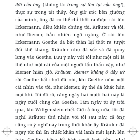
đời của ông
(không là:
trong sự tồn tại của ông!
),
thực sự trong tất thảy, ông giờ ước bên giường
của mình, ông đã có thể chỉ thốt ra được cái tên
Eckermann, điều khiến chúng tôi, Kräuter và tôi,
như Riemer, hẳn nhiên ngỡ ngàng. Ở cái tên
Eckermann Goethe đã bất thần lại thốt ra tuyệt
đối khẽ khàng, Kräuter như đã sốc và đã quay
lưng vào Goethe. Lưu ý này với tôi như một cái là
thế như một cái của một người lẩn thẩn vậy, như
Riemer hiện giờ.
Kräuter, Riemer không ở đây ư?
rồi Goethe bất chợt đã nói, khi Goethe ném một
cái nhìn vào tôi, như Riemer, ấy thế đã khác hẳn
mọi khi. Tôi đã rõ, rằng ngày hai mươi hai này là
ngày cuối cùng của Goethe. Tám ngày từ ấy trôi
qua, khi Wittgenstein chết. Giờ cả ông nữa, tôi đã
nghĩ. Kräuter thú nhận với tôi sau này, cả ông
cũng có ý nghĩ này trong thời khắc ấy. Kräuter đã
ngay tức thì ấn chiếc khăn vải lanh mát lạnh lên
trán Goethe,
bằng lối kịch nghệ kinh tởm,
như