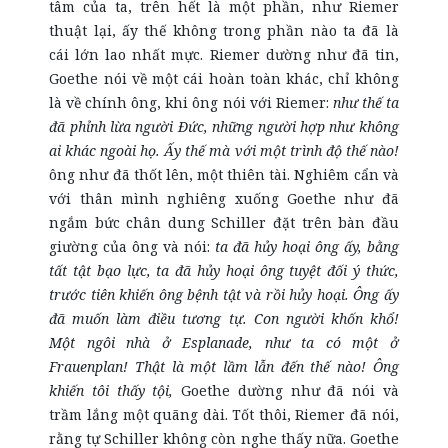
tâm của ta, trên hết là một phần, như Riemer
thuật lại, ấy thế không trong phần nào ta đã là
cái lớn lao nhất mực. Riemer dường như đã tin,
Goethe nói về một cái hoàn toàn khác, chỉ không
là về chính ông, khi ông nói với Riemer:
như thế ta
đã phỉnh lừa người Đức, những người hợp như không
ai khác ngoài họ. Ấy thế mà với một trình độ thế nào!
ông như đã thốt lên, một thiên tài. Nghiêm cẩn và
với thân mình nghiêng xuống Goethe như đã
ngắm bức chân dung Schiller đặt trên bàn đầu
giường của ông và nói:
ta đã hủy hoại ông ấy, bằng
tất tật bạo lực, ta đã hủy hoại ông tuyệt đối ý thức,
trước tiên khiến ông bệnh tật và rồi hủy hoại. Ông ấy
đã muốn làm điều tương tự. Con người khốn khổ!
Một ngôi nhà ở Esplanade, như ta có một ở
Frauenplan! Thật là một lầm lẫn đến thế nào! Ông
khiến tôi thấy tội,
Goethe dường như đã nói và
trầm lắng một quãng dài. Tốt thôi, Riemer đã nói,
rằng tự Schiller không còn nghe thấy nữa. Goethe