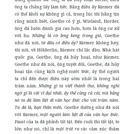
ông ta chẳng lấy làm tiếc. Bằng điều ấy Riemer đã
có thể khởi sự không gì cả, trong lúc tôi hẵng tin
rằng mình biết, Goethe có ý gì. Wieland, Herder,
ông đã luôn đánh giá cao hơn, hơn là ông cư xử
với họ.
Những lá cờ leng keng trong gió,
Goethe
như đã nói,
từ đâu có điều ấy?
Riemer không hay,
tôi nói, về Hölderlin, Riemer chỉ lắc đầu. Nhà hát
quốc gia, Goethe, ông đã hủy hoại, như Riemer,
Goethe như đã nói, ông tuyệt đối, Goethe, đã hủy
hoại tận cùng kịch nghệ nước Đức, ấy thế người
ta chỉ đến được điều này sớm nhất là trong hai
trăm năm.
Những gì ta viết thành thơ, không nghi
ngờ gì là cái vĩ đại nhất, ấy thế cũng cả cái, mà bằng
nó ta đã làm liệt đi văn học Đức cho vài trăm năm.
Ta đã là, bạn thân mến,
Goethe dường như đã nói
với Riemer,
một người làm liệt đi của văn học Đức.
Faust
của ta đã phỉnh tất tật. Đến cuối thì tất tật, to
lớn như nó, chỉ là
một trút ra
các cảm xúc thâm