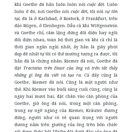
khi Goethe đã hẳn luôn luôn nói
cuộc đời.
Luôn
luôn ở đó, nơi Goethe nói
cuộc đời
, tôi nói
sự tồn
tại,
đã là ở Karlsbad, ở Rostock, ở Frankfurt, trên
đảo Rügen, ở Elenbogen. Dẫu cả khi Wittgenstein
và Goethe chỉ, câm lặng đứng đối diện hay ngồi
đối diện nhau, toàn bộ thời gian và khi cả chỉ là
thời gian ngắn ngủi nhất, ấy hẳn là giây phút
đẹp đẽ nhất tự tôi có thể mường tượng ra được, tôi
hẳn đã là chứng nhân. Riemer đã nói, Goethe đã
đặt
Tractatus trên Faust của ông và trên tất thảy
những gì ông
đã
viết và tạo ra.
Cả đấy cũng là
Goethe, Riemer đã nói. Cũng là một người như
thế. Khi Riemer vào buổi sáng cuối cùng, cũng là
ngày hai mươi hai, đặt chân vào căn phòng của
Goethe, giờ ông đã nói, trong một căn phòng,
trong sự ngỡ ngàng của Riemer, Kräuter đương
đứng, người như có vẻ quan trọng với người
đương nằm trên giường của ông trên bốn chiếc
gối được thêu bởi Ulrike đặt dưới đầu của ông đã