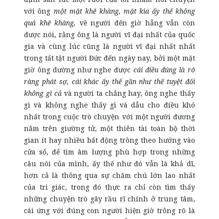
với ông
một mặt khẽ khàng, mặt kia ấy thế không
quá khẽ khàng,
về người đến giờ hẵng vẫn còn
được nói, rằng ông là người vĩ đại nhất của quốc
gia và cùng lúc cũng là người vĩ đại nhất nhất
trong tất tật người Đức đến ngày nay, bởi một mặt
giờ ông dường như nghe được
cái điều đúng là rõ
ràng phát sợ, cái khác ấy thế gần như thế tuyệt đối
không gì cả
và người ta chẳng hay, ông nghe thấy
gì và không nghe thấy gì và dẫu cho điều khó
nhất trong cuộc trò chuyện với một người đương
nằm trên giường tử, một thiên tài toàn bộ thời
gian ít hay nhiều bất động trông theo hướng vào
cửa sổ, để tìm âm lượng phù hợp trong những
câu nói của mình, ấy thế như đó vẫn là khả dĩ,
hơn cả là thông qua sự chăm chú lớn lao nhất
của tri giác, trong đó thực ra chỉ còn tìm thấy
những chuyện trò gây rầu rĩ chính ở trung tâm,
cái ứng với đúng con người hiện giờ trông rõ là