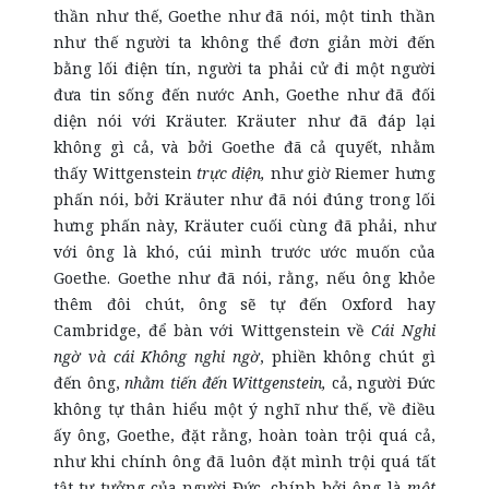
thần như thế, Goethe như đã nói, một tinh thần
như thế người ta không thể đơn giản mời đến
bằng lối điện tín, người ta phải cử đi một người
đưa tin sống đến nước Anh, Goethe như đã đối
diện nói với Kräuter. Kräuter như đã đáp lại
không gì cả, và bởi Goethe đã cả quyết, nhằm
thấy Wittgenstein
trực diện,
như giờ Riemer hưng
phấn nói, bởi Kräuter như đã nói đúng trong lối
hưng phấn này, Kräuter cuối cùng đã phải, như
với ông là khó, cúi mình trước ước muốn của
Goethe. Goethe như đã nói, rằng, nếu ông khỏe
thêm đôi chút, ông sẽ tự đến Oxford hay
Cambridge, để bàn với Wittgenstein về
Cái Nghi
ngờ và cái Không nghi ngờ
, phiền không chút gì
đến ông,
nhằm tiến đến Wittgenstein,
cả, người Đức
không tự thân hiểu một ý nghĩ như thế, về điều
ấy ông, Goethe, đặt rằng, hoàn toàn trội quá cả,
như khi chính ông đã luôn đặt mình trội quá tất
tật tư tưởng của người Đức, chính bởi ông là
một