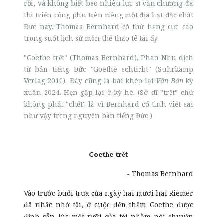
rồi, và không biết bao nhiêu lực sĩ văn chương đã
thi triển công phu trên riêng một địa hạt đặc chất
Đức này. Thomas Bernhard có thứ hạng cực cao
trong suốt lịch sử môn thể thao tê tái ấy.
"Goethe trết" (Thomas Bernhard), Phan Nhu dịch
từ bản tiếng Đức "Goethe schtirbt" (Suhrkamp
Verlag 2010). Đây cũng là bài khép lại
Văn Bản
kỳ
xuân 2024. Hẹn gặp lại ở kỳ hè. (Sở dĩ "trết" chứ
không phải "chết" là vì Bernhard cố tình viết sai
như vậy trong nguyên bản tiếng Đức.)
Goethe trết
- Thomas Bernhard
Vào trước buổi trưa của ngày hai mươi hai Riemer
đã nhắc nhở tôi, ở cuộc đến thăm Goethe được
định sẵn lúc một rưỡi của tôi nhằm nói chuyện