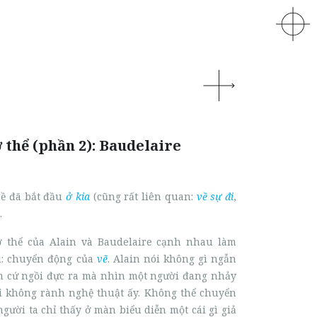
 thể (phần 2): Baudelaire
đề đã bắt đầu
ở kia
(cũng rất liên quan:
về sự đi
,
.
ơ thể của Alain và Baudelaire cạnh nhau làm
u: chuyển động của
vẽ
. Alain nói không gì ngẫn
 cứ ngồi đực ra mà nhìn một người đang nhảy
i không rành nghệ thuật ấy. Không thể chuyển
 người ta chỉ thấy ở màn biểu diễn một cái gì giả