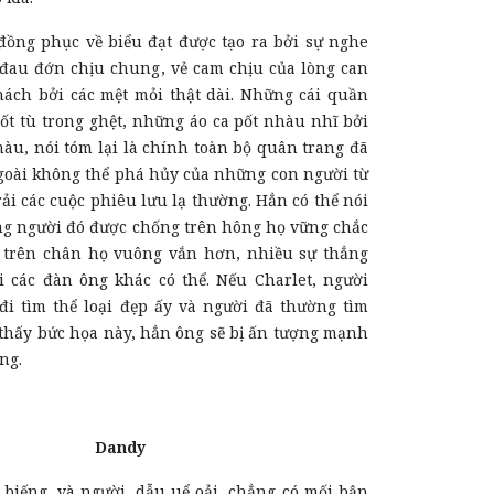
đồng phục về biểu đạt được tạo ra bởi sự nghe
đau đớn chịu chung, vẻ cam chịu của lòng can
hách bởi các mệt mỏi thật dài. Những cái quần
ốt tù trong ghệt, những áo ca pốt nhàu nhĩ bởi
àu, nói tóm lại là chính toàn bộ quân trang đã
ngoài không thể phá hủy của những con người từ
trải các cuộc phiêu lưu lạ thường. Hẳn có thể nói
ững người đó được chống trên hông họ vững chắc
 trên chân họ vuông vắn hơn, nhiều sự thẳng
 các đàn ông khác có thể. Nếu Charlet, người
đi tìm thể loại đẹp ấy và người đã thường tìm
 thấy bức họa này, hẳn ông sẽ bị ấn tượng mạnh
ng.
Dandy
 biếng, và người, dẫu uể oải, chẳng có mối bận