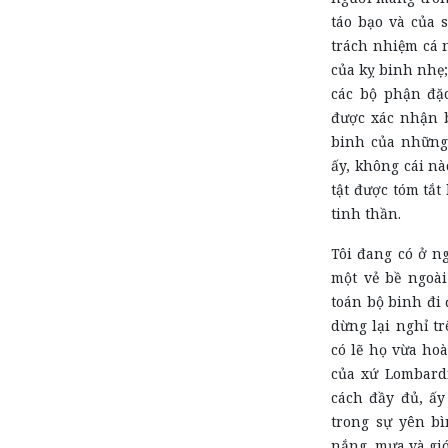
táo bạo và của 
trách nhiệm cá 
của kỵ binh nhẹ;
các bộ phận đặc
được xác nhận 
binh của những
ấy, không cái nà
tật được tóm tắt
tinh thần.
Tôi đang có ở n
một vẻ bề ngoà
toán bộ binh đi 
dừng lại nghỉ t
có lẽ họ vừa ho
của xứ Lombardi
cách đầy đủ, ấy
trong sự yên bì
nắng, mưa và gió