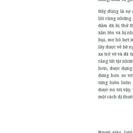
Đấy đúng là sự 
lời cùng những 
đảm đã bị thử t
xắn lên và bị nh
bụi, mơ hồ bợt m
lấy được vẻ bề 
xa trở về và đã 
rằng tất tật nh
hơn, được dựng
đứng hơn so với
từng luôn luôn 
được nó tới vậy,
một cách dị thườ
Người giàu, lười