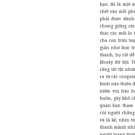
bạo; đó là một s
chết vào mỗi ph
phải được đánh 
chung giống các
thác các mối lo
cha con trừu tư
giản như bọn tr
thành, họ rất dễ
khuây dữ dội. T
rằng tất tật nhữ
ra từ các croqu
binh nào thiếu đ
niềm vui hào hứ
buồn, gây khổ ch
quan ban tham mư
cúi người chẳng
và là kẻ, nhìn t
thanh mảnh nhất
người mang tron