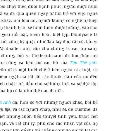
oài chạy theo đuôi hạnh phúc; người được nuôi
xỉ và đã quá quen ngay từ hồi trẻ với việc nghe
 khác, nói tóm lại, người không có nghề nghiệp
ự thanh lịch, sẽ luôn luôn được hưởng, vào mọi
ngoài nổi bật, hoàn toàn biệt lập. Dandysme là
 hồ, cũng kỳ quặc như đấu tay đôi; rất cũ, bởi vì
, Alcibiade cung cấp cho chúng ta các típ sáng
 chung, bởi vì Chateaubriand đã tìm được nó
hu rừng và bên bờ các hồ của
Tân Thế giới.
n dĩ là một thiết chế ở bên ngoài các luật, có
êm ngặt mà tất tật các thuộc dân của nó đều
ch chặt chẽ, dẫu cho sự hừng hực và sự độc lập
của họ có là như thế nào đi nữa.
ia Anh
đã, hơn so với những người khác, bồi bổ
gh life
, và các người Pháp, như M. de Custine, đã
iết những cuốn tiểu thuyết tình yêu, trước hết
hận, và rất chí lý, phú cho các nhân vật của họ
 rộng lớn để chi trả chẳng chút do dự tất tật các