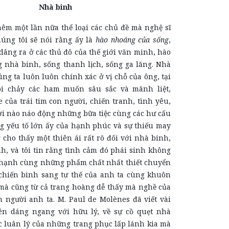
Nhà binh
hêm một lần nữa thể loại các chủ đề mà nghệ sĩ
húng tôi sẽ nói rằng ấy là
hào nhoáng của sống
,
âng ra ở các thủ đô của thế giới văn minh, hào
 nhà binh, sống thanh lịch, sống ga lăng. Nhà
ng ta luôn luôn chính xác ở vị chỗ của ông, tại
ôi chảy các ham muốn sâu sắc và mãnh liệt,
của trái tim con người, chiến tranh, tình yêu,
ơi nào náo động những bữa tiệc cùng các hư cấu
g yếu tố lớn ấy của hạnh phúc và sự thiếu may
cho thấy một thiên ái rất rõ đối với nhà binh,
nh, và tôi tin rằng tình cảm đó phái sinh không
 hạnh cùng những phẩm chất nhất thiết chuyển
chiến binh sang tư thế của anh ta cùng khuôn
 mà cũng từ cả trang hoàng dễ thấy mà nghề của
n người anh ta. M. Paul de Molènes đã viết vài
ên dáng ngang với hữu lý, về sự cồ quẹt nhà
c luân lý của những trang phục lấp lánh kia mà