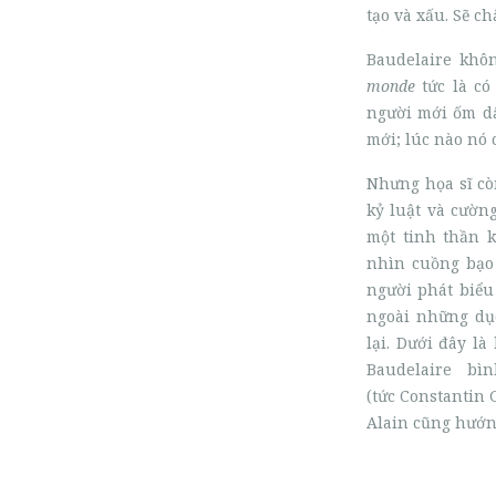
tạo và xấu.
Sẽ ch
Baudelaire khô
monde
tức là có
người mới ốm dậ
mới; lúc nào nó 
Nhưng
họa sĩ cò
kỷ luật và cườn
một tinh thần 
nhìn cuồng bạo 
người phát biểu 
ngoài những dục
lại. Dưới đây l
Baudelaire b
(tức Constantin 
Alain cũng hướn