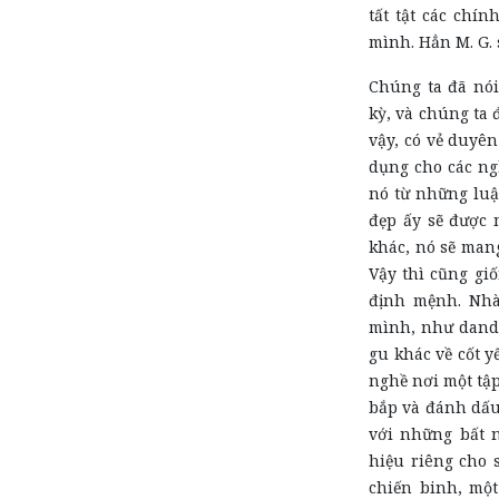
tất tật các chí
mình. Hẳn M. G. 
Chúng ta đã nói
kỳ, và chúng ta 
vậy, có vẻ duyê
dụng cho các ng
nó từ những luật
đẹp ấy sẽ được
khác, nó sẽ man
Vậy thì cũng giố
định mệnh. Nhà
mình, như dandy
gu khác về cốt yế
nghề nơi một tậ
bắp và đánh dấu
với những bất 
hiệu riêng cho s
chiến binh, mộ