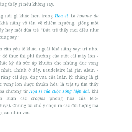
ẳng thấy gì nếu không say.
ng nói gì khác hơn trong
Họa sĩ
. Là
homme du
 khả năng vô tận về chiêm ngưỡng, giống một
y hay một đứa trẻ. "Đứa trẻ thấy mọi điều như
cũng say."
n cần yếu tố khác, ngoài khả năng say: trí nhớ,
g độ thực thi phi thường của một cái máy lớn -
khắc kỷ đủ sức áp khuôn cho những dục vọng
nhất. Chính ở đây, Baudelaire lại gần Alain -
rằng cái đẹp, ông vua của luân lý, chẳng là gì
 vọng lớn được thuần hóa: là trật tự tìm thấy
à ba chương từ
Họa sĩ của cuộc sống hiện đại
, khi
ình luận các
croquis
phong hóa của M.G.
Guys). Chúng tôi chủ ý chọn ra các đối tượng mà
g cái nhìn vào.