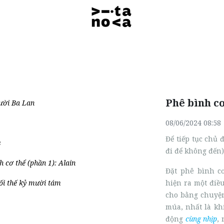
Phê bình cơ
ười Ba Lan
08/06/2024 08:58
Để tiếp tục chủ 
s
đi để không đến)
h cơ thể (phần 1): Alain
Đặt phê bình c
ối thế kỷ mười tám
hiện ra một điề
cho bằng chuyện
múa, nhất là kh
động
cùng nhịp
,