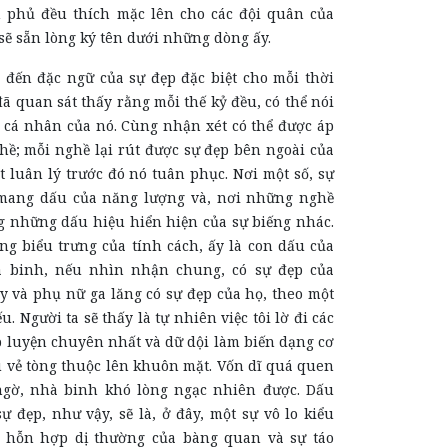
nh phủ đều thích mặc lên cho các đội quân của
sẽ sẵn lòng ký tên dưới những dòng ấy.
 đến đặc ngữ của sự đẹp đặc biệt cho mỗi thời
đã quan sát thấy rằng mỗi thế kỷ đều, có thể nói
n cá nhân của nó. Cùng nhận xét có thể được áp
hề; mỗi nghề lại rút được sự đẹp bên ngoài của
 luân lý trước đó nó tuân phục. Nơi một số, sự
 mang dấu của năng lượng và, nơi những nghề
g những dấu hiệu hiển hiện của sự biếng nhác.
ng biểu trưng của tính cách, ấy là con dấu của
 binh, nếu nhìn nhận chung, có sự đẹp của
 và phụ nữ ga lăng có sự đẹp của họ, theo một
u. Người ta sẽ thấy là tự nhiên việc tôi lờ đi các
p luyện chuyên nhất và dữ dội làm biến dạng cơ
 vẻ tòng thuộc lên khuôn mặt. Vốn dĩ quá quen
ngờ, nhà binh khó lòng ngạc nhiên được. Dấu
ự đẹp, như vậy, sẽ là, ở đây, một sự vô lo kiểu
t hỗn hợp dị thường của bàng quan và sự táo