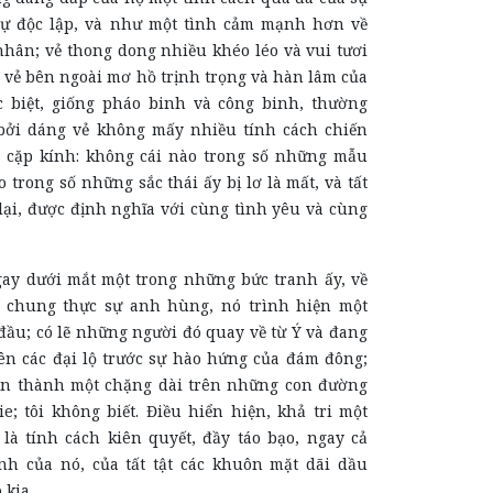
sự độc lập, và như một tình cảm mạnh hơn về
nhân; vẻ thong dong nhiều khéo léo và vui tươi
 vẻ bên ngoài mơ hồ trịnh trọng và hàn lâm của
 biệt, giống pháo binh và công binh, thường
bởi dáng vẻ không mấy nhiều tính cách chiến
 cặp kính: không cái nào trong số những mẫu
o trong số những sắc thái ấy bị lơ là mất, và tất
 lại, được định nghĩa với cùng tình yêu và cùng
gay dưới mắt một trong những bức tranh ấy, về
i chung thực sự anh hùng, nó trình hiện một
đầu; có lẽ những người đó quay về từ Ý và đang
rên các đại lộ trước sự hào hứng của đám đông;
àn thành một chặng dài trên những con đường
e; tôi không biết. Điều hiển hiện, khả tri một
 là tính cách kiên quyết, đầy táo bạo, ngay cả
nh của nó, của tất tật các khuôn mặt dãi dầu
 kia.