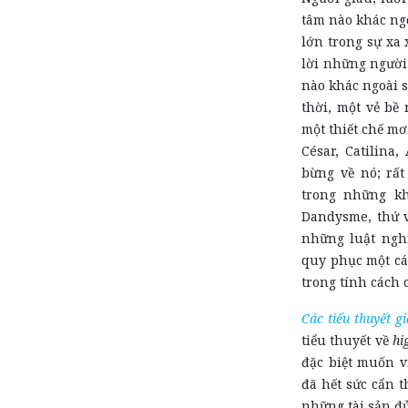
tâm nào khác ng
lớn trong sự xa 
lời những người
nào khác ngoài s
thời, một vẻ bề 
một thiết chế mơ
César, Catilina
bừng về nó; rất
trong những k
Dandysme, thứ vố
những luật nghi
quy phục một cá
trong tính cách 
Các tiểu thuyết g
tiểu thuyết về
hi
đặc biệt muốn v
đã hết sức cẩn t
những tài sản đủ