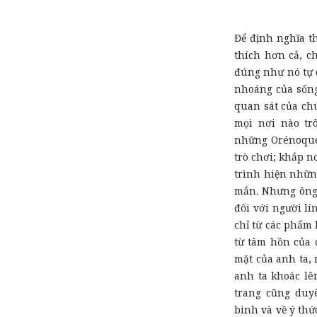
Để định nghĩa t
thích hơn cả, c
đúng như nó tự d
nhoáng của sống
quan sát của chú
mọi nơi nào tr
những Orénoque 
trò chơi; khắp n
trình hiện nhữn
mắn. Nhưng ông 
đối với người lí
chỉ từ các phẩm
từ tâm hồn của 
mặt của anh ta,
anh ta khoác lê
trang cũng duy
binh và về ý thứ