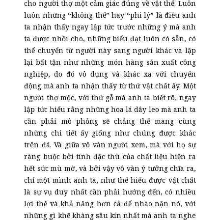
cho người thợ một cảm giác đúng về vật thể. Luôn
luôn những “không thể” hay “
phi
lý” là điều anh
ta nhận thấy ngay lập tức trước những ý mà anh
ta được nhồi cho, những biểu đạt luôn có sẵn, có
thể chuyển từ người này sang người khác và lặp
lại bất tận như những món hàng sản xuất công
nghiệp, do đó vô dụng và khác xa với chuyển
động mà anh ta nhận thấy từ thứ vật chất ấy. Một
người thợ mộc, với thứ gỗ mà anh ta biết rõ, ngay
lập tức hiểu rằng những hoa lá dây leo mà anh ta
cần phải mô phỏng sẽ chẳng thể mang cùng
những chi tiết ấy giống như chúng được khắc
trên đá. Và giữa vô vàn người xem, mà với họ sự
ràng buộc bởi tính đặc thù của chất liệu hiện ra
hết sức mù mờ, và bởi vậy vô vàn ý tưởng chĩa ra,
chỉ một mình anh ta, như thể hiểu được vật chất
là sự vụ duy nhất cần phải hướng đến, có nhiều
lợi thế và khả năng hơn cả để nhào nặn nó, với
những gì khẽ khàng sâu kín nhất mà anh ta nghe