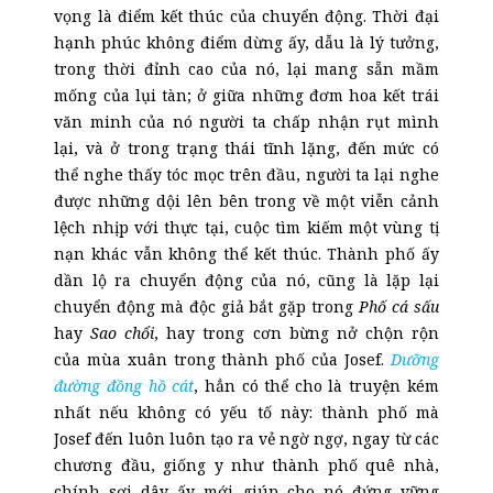
vọng là điểm kết thúc của chuyển động. Thời đại
hạnh phúc không điểm dừng ấy, dẫu là lý tưởng,
trong thời đỉnh cao của nó, lại mang sẵn mầm
mống của lụi tàn; ở giữa những đơm hoa kết trái
văn minh của nó người ta chấp nhận rụt mình
lại, và ở trong trạng thái tĩnh lặng, đến mức có
thể nghe thấy tóc mọc trên đầu, người ta lại nghe
được những dội lên bên trong về một viễn cảnh
lệch nhịp với thực tại, cuộc tìm kiếm một vùng tị
nạn khác vẫn không thể kết thúc. Thành phố ấy
dần lộ ra chuyển động của nó, cũng là lặp lại
chuyển động mà độc giả bắt gặp trong
Phố cá sấu
hay
Sao chổi
, hay trong cơn bừng nở chộn rộn
của mùa xuân trong thành phố của Josef.
Dưỡng
đường đồng hồ cát
, hẳn có thể cho là truyện kém
nhất nếu không có yếu tố này: thành phố mà
Josef đến luôn
luôn
tạo ra vẻ ngờ ngợ, ngay từ các
chương đầu, giống y như thành phố quê nhà,
chính sợi dây ấy mới giúp cho nó đứng vững