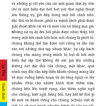
và những gì cốt yếu của
các
mối quan tâm ấy, vốn
chỉ là một biểu đạt hời hợt nơi thứ nghệ thuật
lớn thống trị, giờ đây, trong một bối cảnh nhỏ,
đặc thù và lệ thuộc, phát ra mệnh lệnh phải được
giải thoát khỏi cái vỏ cũ mòn của nó bằng mọi giá.
Những sự vụ ấy đòi hỏi phải được nhìn thấy, bởi
trong một bối cảnh lớn hơn nơi chúng bị phớt lờ,
chúng không thể tìm được nét riêng và lẫn lộn
vào với những thứ tạp nham khác. Sự cấp bách
chúng vốn mang trong mình bị hụt đi bởi một
biểu đạt tập thể không đủ sức gọi lên những
đường nét đặc thù của chúng, mặt khác, quá
La Vita
trình suy đồi vẫn tiếp diễn khiến chúng mang lấy
vẻ mục ruỗng bệnh hoạn và ẩn tàng nguy cơ lây
nhiễm. Phải cần nhiều hình thức thêm nữa,
hình thức
chúng kêu lên tuyệt vọng, cần thêm ngôn ngữ
cho chúng, biệt ngữ, tiếng bồi, hay bất kể thứ gì
đó mới và dành riêng cho chúng. Schulz viết đi
viết lại về quá trình nhuốm bệnh ấy của sự vật,