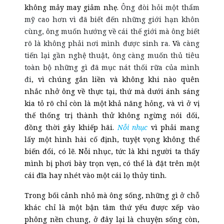
không mảy may giảm nhẹ.
Ông đòi hỏi một thẩm
mỹ cao hơn vì đã biết đến những giới hạn khôn
cùng, ông muốn hướng về cái thế giới mà ông biết
rõ là không phải nơi mình được sinh ra.
V
à càng
tiến lại gần nghệ thuật, ông càng muốn thủ tiêu
toàn bộ những gì đã mục nát thối rữa của mình
đi
, vì chúng gắn liền và không khi nào quên
nhắc nhở ông về thực tại, thứ mà dưới ánh sáng
kia tỏ rõ chỉ còn là một khả năng hỏng, và vì ở vị
thế thống trị thành thử không ngừng nói dối,
đồng thời gây khiếp hãi.
Nỗi nhục
vì phải mang
lấy một hình hài cố định, tuyệt vọng không thể
biến đổi, có lẽ. Nỗi nhục, tức là khi người ta thấy
mình bị phơi bày trọn vẹn, có thể là đặt trên một
cái đĩa hay nhét vào một cái lọ thủy tinh.
Trong bối cảnh nhỏ mà ông sống, những gì ở chỗ
khác chỉ là một bận tâm thứ yếu được xếp vào
phông nền chung, ở đây lại là chuyện sống còn,