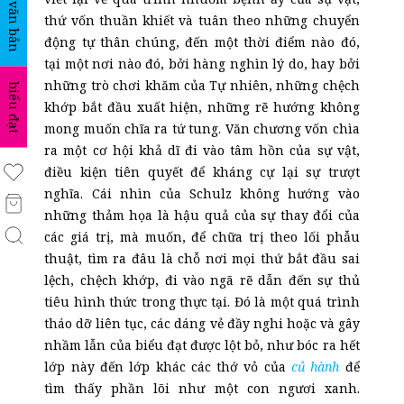
văn bản
thứ vốn thuần khiết và tuân theo những chuyển
động tự thân chúng, đến một thời điểm nào đó,
tại một nơi nào đó, bởi hàng nghìn lý do, hay bởi
những trò chơi khăm của Tự nhiên, những chệch
biểu đạt
khớp bắt đầu xuất hiện, những rẽ hướng không
mong muốn chĩa ra tứ tung. Văn chương vốn chìa
ra một cơ hội khả dĩ đi vào tâm hồn của sự vật,
điều kiện tiên quyết để kháng cự lại sự trượt
nghĩa. Cái nhìn của Schulz không hướng vào
những thảm họa là hậu quả của sự thay đổi của
các giá trị, mà muốn, để chữa trị theo lối phẫu
thuật, tìm ra đâu là chỗ
nơi
mọi thứ bắt đầu sai
lệch, chệch khớp, đi vào ngã rẽ dẫn đến sự thủ
tiêu hình thức trong thực tại. Đó là một quá trình
tháo dỡ liên tục, các dáng vẻ đầy nghi hoặc và gây
nhầm lẫn của biểu đạt được lột bỏ, như bóc ra hết
lớp này đến lớp khác các thớ vỏ của
củ hành
để
tìm thấy phần lõi như một con ngươi xanh.