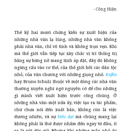
- Công Hiện
Thế kỷ hai mươi chứng kiến sự xuất hiện của
những nhà văn lạ lùng, những nhà văn không
phải nhà văn, chỉ vô tình và không trọn vẹn. Khi
mà thế giới vẫn tiếp tục xây chắc vị trí thống trị
bằng sự bừng nở mang tính áp đặt, đây đó không
ngừng cấu vào cơ thể, của thế giới bởi các dân tộc
nhỏ, của văn chương với những giọng nhỏ.
Kafka
hay Bruno Schulz thuộc về một dòng các nhà văn
thường xuyên nghi ngờ nguyên cớ để cho những
gì mình viết xuất hiện trước công chúng. Ở
những nhà văn-một nửa ấy, việc tạo ra tác phẩm,
chứ chưa nói đến xuất bản, không còn là việc
đương nhiên, và sự
biểu đạt
mà chúng mang lại
không phải là thứ được nhắm đến ngay từ đầu, ít
ra là với độc giả. Nhưng khi những mẩu nhỏ ấy