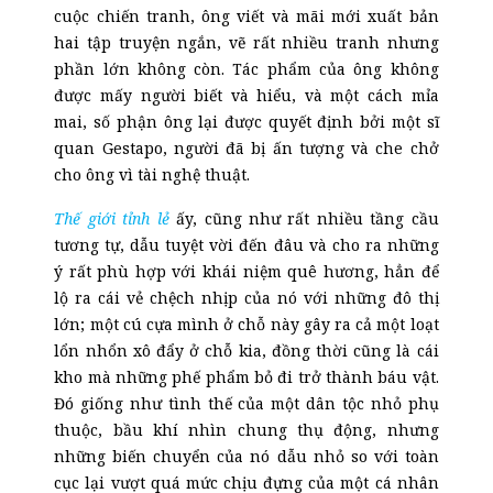
cuộc chiến tranh, ông viết và mãi mới xuất bản
hai tập truyện ngắn, vẽ rất nhiều tranh nh
ư
ng
phần lớn không còn. Tác phẩm của ông không
được mấy người biết và hiểu, và một cách mỉa
mai, số phận ông lại được quyết định bởi một sĩ
quan Gestapo, người đã
bị
ấn tượng và che chở
cho ông vì tài nghệ thuật.
Thế giới tỉnh lẻ
ấy, cũng như rất nhiều tầng cầu
tương tự, dẫu tuyệt vời đến đâu và cho ra những
ý rất phù hợp với khái niệm quê hương, hẳn để
lộ ra cái vẻ chệch nhịp của nó với những đô thị
lớn; một cú cựa mình ở chỗ này gây ra cả một loạt
lổn nhổn xô đẩy ở chỗ kia, đồng thời cũng là cái
kho mà những phế phẩm bỏ đi trở thành báu vật.
Đó giống như tình thế của một dân tộc nhỏ phụ
thuộc, bầu khí nhìn chung thụ động, nhưng
những biến chuyển của nó dẫu nhỏ so với toàn
cục lại vượt quá mức chịu đựng của một cá nhân