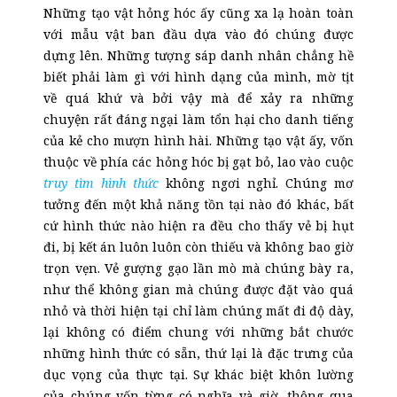
Những tạo vật hỏng hóc ấy cũng xa lạ hoàn toàn
với mẫu vật ban đầu dựa vào đó chúng được
dựng lên. Những tượng sáp danh nhân chẳng hề
biết phải làm gì với hình dạng của mình, mờ tịt
về quá khứ và bởi vậy mà để xảy ra những
chuyện rất đáng ngại làm tổn hại cho danh tiếng
của kẻ cho mượn hình hài. Những tạo vật ấy, vốn
thuộc về phía
các
hỏng hóc bị gạt bỏ, lao vào cuộc
truy tìm hình thức
không ngơi nghỉ. Chúng mơ
tưởng đến một khả năng tồn tại nào đó khác, bất
cứ hình thức nào hiện ra đều cho thấy vẻ bị hụt
đi, bị kết án luôn
luôn
còn thiếu và không bao giờ
trọn vẹn. Vẻ gượng gạo lần mò mà chúng bày ra,
như thể không gian mà chúng được đặt vào quá
nhỏ và thời hiện tại chỉ làm chúng mất đi độ dày,
lại không có điểm chung với những bắt chước
những hình thức có sẵn, thứ lại là đặc trưng của
dục vọng của thực tại. Sự khác biệt khôn lường
của chúng vốn từng có nghĩa và giờ, thông qua