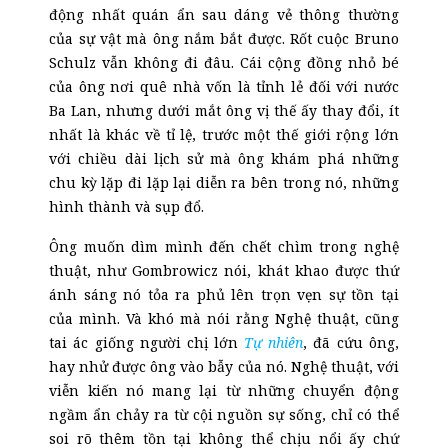
động nhất quán ẩn sau dáng vẻ thông thường
của sự vật mà ông nắm bắt được. Rốt cuộc Bruno
Schulz vẫn không đi đâu. Cái cộng đồng nhỏ bé
của ông nơi quê nhà vốn là tỉnh lẻ đối với nước
Ba Lan, nhưng dưới mắt ông vị thế ấy thay đổi, ít
nhất là khác về t
ỉ
lệ, trước một thế giới rộng lớn
với chiều dài lịch sử mà ông khám phá những
chu kỳ lặp đi lặp lại diễn ra bên trong nó, những
hình thành và sụp đổ.
Ông muốn dìm mình đến chết chìm trong nghệ
thuật, như Gombrowicz nói, khát khao được thứ
ánh sáng nó tỏa ra phủ lên trọn vẹn sự tồn tại
của mình. Và khó mà nói rằng Nghệ thuật, cũng
tai ác giống người chị lớn
Tự nhiên
, đã cứu ông,
hay nhử được ông vào bẫy của nó. Nghệ thuật, với
viễn kiến nó mang lại từ những chuyển động
ngầm ẩn chảy ra từ cội nguồn sự sống, chỉ có thể
soi rõ thêm tồn tại không thể chịu nổi ấy chứ