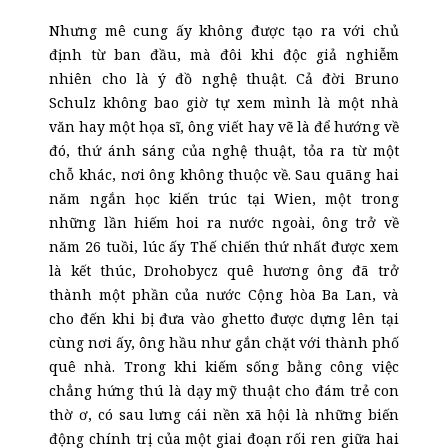
Nhưng mê cung ấy không được tạo ra với chủ
định từ ban đầu, mà đôi khi độc giả nghiễm
nhiên cho là ý đồ nghệ thuật. Cả đời Bruno
Schulz không bao giờ tự xem mình là một nhà
văn hay một họa sĩ, ông viết hay vẽ là để hướng về
đó, thứ ánh sáng của nghệ thuật, tỏa ra từ một
chỗ khác, nơi ông không thuộc về. Sau quãng hai
năm ngắn học kiến trúc tại Wien, một trong
những lần hiếm hoi ra nước ngoài, ông trở về
năm 26 tuồi, lúc ấy
T
hế chiến thứ nhất được xem
là kết thúc, Drohobycz quê hương ông đã trở
thành một phần của nước Cộng hòa Ba Lan, và
cho đến khi bị đưa vào
g
hetto được dựng lên tại
cùng nơi ấy, ông hầu như gắn chặt với thành phố
quê nhà. Trong khi kiếm sống bằng công việc
chẳng hứng thú là dạy mỹ thuật cho đám trẻ con
thờ ơ, có sau lưng cái nền xã hội là những biến
động chính trị của một giai đoạn rối ren giữa hai