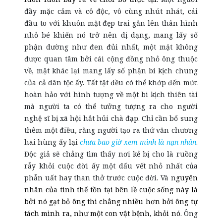
đầy mặc cảm và cô độc, vô cùng nhút nhát, cái
đầu to với khuôn mặt đẹp trai gắn lên thân hình
nhỏ bé khiến nó trở nên dị dạng, mang lấy số
phận dường như đen đủi nhất, một mặt không
được quan tâm bởi cái cộng đồng nhỏ ông thuộc
về, mặt khác lại mang lấy số phận bi kịch chung
của cả dân tộc ấy. Tất tật đều có thể khớp đến mức
hoàn hảo với hình tượng về một bi kịch thiên tài
mà người ta có thể tưởng tượng ra cho người
nghệ sĩ bị xã hội hắt hủi chà đạp. Chỉ cần bổ sung
thêm một điều, rằng người tạo ra thứ văn chương
hãi hùng ấy lại
chưa bao giờ xem mình là nạn nhân
.
Độc giả sẽ chẳng tìm thấy nơi kẻ bị cho là ruồng
rẫy khỏi cuộc đời ấy một dấu vết nhỏ nhất của
phẫn uất hay than thở trước cuộc đời. Và n
guyên
nhân của tình thế tồn tại bên lề cuộc sống này là
bởi nó gạt bỏ ông thì chẳng nhiều hơn bởi ông tự
tách mình ra, như một con vật bệnh, khỏi nó.
Ông