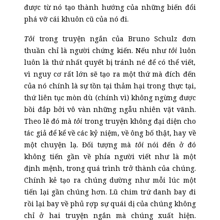
được từ nó tạo thành hướng của những biến đổi
phá vỡ cái khuôn cũ của nó đi.
Tôi
trong truyện ngắn của Bruno Schulz đơn
thuần chỉ là người chứng kiến. Nếu như
tôi
luôn
luôn
là thứ nhất quyết bị tránh né để có thể viết,
vì nguy cơ rất lớn sẽ tạo ra một thứ mà đích đến
của nó chính là sự tồn tại thảm hại trong thực tại,
thứ liên tục mòn dù (chính vì) không ngừng được
bồi đắp bởi vô vàn những ngẫu nhiên vặt vãnh.
Theo lẽ đó mà
tôi
trong truyện không đại diện cho
tác giả để kể về các kỷ niệm, về ông bố thật, hay về
một chuyện lạ. Đối tượng mà
tôi
nói đến ở đó
không tiến gần về phía người viết như là một
định mệnh, trong quá trình trở thành của chúng.
Chính kẻ tạo ra chúng dường như mỗi lúc một
tiến lại gần chúng hơn. Lũ chim trứ danh bay đi
rồi lại bay về phủ rợp sự quái dị của chúng không
chỉ ở hai truyện ngắn mà chúng xuất hiện.