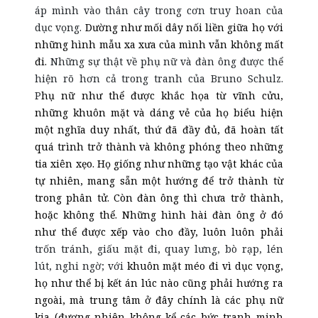
áp mình vào thân cây trong cơn truy hoan của
dục vọng.
Dường như mối dây nối liền giữa họ với
những hình mẫu xa xưa của mình vẫn không mất
đi.
Những sự thật về phụ nữ và đàn ông được thể
hiện rõ hơn cả trong tranh của Bruno Schulz.
P
hụ nữ như thể được khắc họa từ vĩnh cửu,
những khuôn mặt và dáng vẻ của họ biểu hiện
một nghĩa duy nhất, thứ đã đầy đủ, đã hoàn tất
quá trình trở thành và không phóng theo những
tia xiên xẹo. Họ giống như những tạo vật khác của
tự nhiên, mang sẵn một hướng để trở thành từ
trong phân tử. Còn đàn ông thì chưa trở thành,
hoặc không thể. Những hình hài đàn ông ở đó
như thể được xếp vào cho đầy, luôn
luôn
phải
trốn tránh, giấu mặt đi, quay lưng, bò rạp, lén
lút, nghi ngờ; với
khuôn mặt méo đi vì dục vọng,
họ như thể bị kết án l
úc nào cũng
phải hướng ra
ngoài, mà trung tâm ở đây chính là các phụ nữ
kia (đương nhiên không kể các bức tranh minh