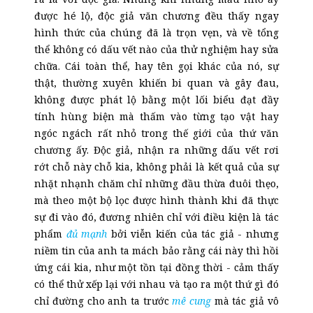
được hé lộ, độc giả văn chương đều thấy ngay
hình thức của chúng đã là trọn vẹn, và về tổng
thể không có dấu vết nào của thử nghiệm hay sửa
chữa. Cái toàn thể, hay tên gọi khác của nó, sự
thật, thường xuyên khiến bi quan và gây đau,
không được phát lộ bằng một lối biểu đạt đầy
tính hùng biện mà thấm vào từng tạo vật hay
ngóc ngách rất nhỏ trong thế giới của thứ văn
chương ấy. Độc giả, nhận ra những dấu vết rơi
rớt chỗ này chỗ kia, không phải là kết quả của sự
nhặt nh
ạnh
chăm chỉ những đầu thừa đuôi thẹo,
mà theo một bộ lọc được hình thành khi đã thực
sự đi vào đó, đương nhiên chỉ với điều kiện là tác
phẩm
đủ mạnh
bởi viễn kiến của tác giả - nhưng
niềm tin của anh ta mách bảo rằng cái này thì hồi
ứng cái kia, như một tồn tại đồng thời - cảm thấy
có thể thử xếp lại với nhau và tạo ra một thứ gì đó
chỉ đường cho anh ta trước
mê cung
mà tác giả vô