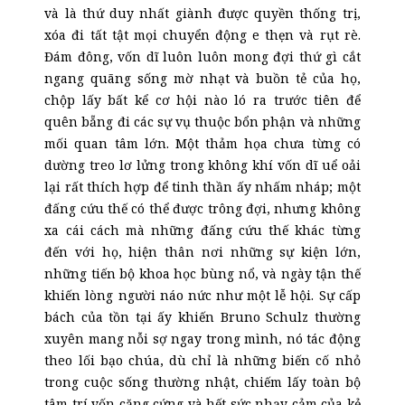
và là thứ duy nhất giành được quyền thống trị,
xóa đi tất tật mọi chuyển động e thẹn và rụt rè.
Đám đông, vốn dĩ luôn
luôn
mong đợi thứ gì cắt
ngang quãng sống mờ nhạt và buồn tẻ của họ,
chộp lấy bất kể cơ hội nào ló ra trước tiên để
quên bẵng đi
các
sự vụ thuộc bổn phận và những
mối quan tâm lớn. Một thảm họa chưa từng có
dường treo lơ lửng trong không khí vốn dĩ uể oải
lại rất thích hợp để tinh thần ấy nhấm nháp; một
đấng cứu thế có thể được trông đợi, nhưng không
xa cái cách mà những đấng cứu thế khác từng
đến với họ, hiện thân nơi những sự kiện lớn,
những tiến bộ khoa học bùng nổ, và ngày tận thế
khiến lòng người náo nức như một lễ hội. Sự cấp
bách của tồn tại ấy khiến Bruno Schulz thường
xuyên mang nỗi sợ ngay trong mình, nó tác động
theo lối bạo chúa, dù chỉ là những biến cố nhỏ
trong cuộc sống thường nhật, chiếm lấy toàn bộ
tâm trí vốn căng cứng và hết sức nhạy cảm của kẻ