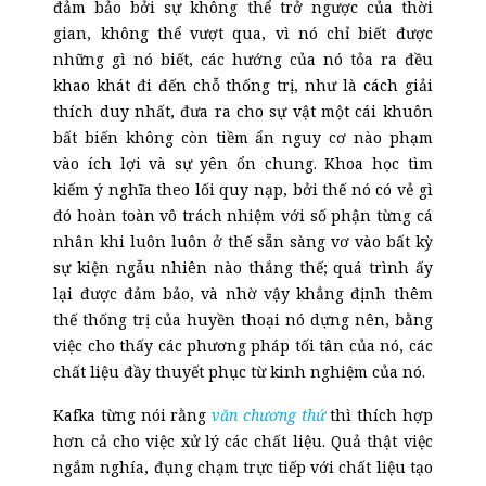
đảm bảo bởi sự không thể trở ngược của thời
gian, không thể vượt qua, vì nó chỉ biết được
những gì nó biết, các hướng của nó tỏa ra đều
khao khát đi đến chỗ thống trị, như là cách giải
thích duy nhất, đưa ra cho sự vật một cái khuôn
bất biến không còn tiềm ẩn nguy cơ nào phạm
vào ích lợi và sự yên ổn chung. Khoa học tìm
kiếm ý nghĩa theo lối quy nạp, bởi thế nó có vẻ gì
đó hoàn toàn vô trách nhiệm với số phận từng cá
nhân khi luôn
luôn
ở thế sẵn sàng vơ vào bất kỳ
sự kiện ngẫu nhiên nào thắng thế; quá trình ấy
lại được đảm bảo, và nhờ vậy khẳng định thêm
thế thống trị của huyền thoại nó dựng nên, bằng
việc cho thấy các phương pháp tối tân của nó, các
chất liệu đầy thuyết phục từ kinh nghiệm của nó.
Kafka từng nói rằng
văn chương thứ
thì thích hợp
hơn cả cho việc xử lý các chất liệu. Quả thật việc
ngắm nghía, đụng chạm trực tiếp với chất liệu tạo