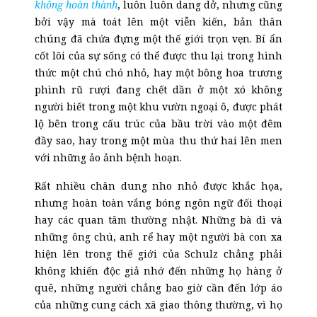
không hoàn thành
, luôn luôn dang dở, nhưng cũng
bởi vậy mà toát lên một viễn kiến, bản thân
chúng đã chứa đựng một thế giới trọn vẹn. Bí ẩn
cốt lõi của sự sống có thể được thu lại trong hình
thức một chú chó nhỏ, hay một bông hoa trương
phình rũ rượi đang chết dần ở một xó không
người biết trong một khu vườn ngoại ô, được phát
lộ bên trong cấu trúc của bầu trời vào một đêm
đầy sao, hay trong một mùa thu thứ hai lên men
với những ảo ảnh bệnh hoạn.
Rất nhiều chân dung nho nhỏ được khắc họa,
nhưng hoàn toàn vắng bóng ngôn ngữ đối thoại
hay
các
quan tâm thường nhật. Những bà dì và
những ông chú, anh rể hay một người bà con xa
hiện lên trong thế giới của Schulz chẳng phải
không khiến độc giả nhớ đến những họ hàng ở
quê, những người chẳng bao giờ cần đến lớp áo
của những cung cách xã giao thông thường, vì họ