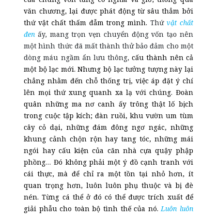
văn chương, lại được phát động từ sâu thẳm bởi
thứ vật chất thấm đẫm trong mình.
Thứ
vật chất
đen
ấy, mang trọn vẹn chuyển động vốn tạo nên
một hình thức đã mất thành thử bảo đảm cho một
dòng máu ngầm ẩn lưu thông,
cấu thành nên cả
một bộ lạc mới. Nhưng bộ lạc tưởng tượng này lại
chẳng nhằm đến chỗ thống trị, việc áp đặt ý chí
lên mọi thứ xung quanh xa lạ với chúng. Đoàn
quân những ma nơ canh ấy trông thật lố bịch
trong cuộc tập kích; đàn ruồi, khu vườn um tùm
cây cỏ dại, những đám đông ngơ ngác, những
khung cảnh chộn rộn hay tang tóc, những mái
ngói hay cấu kiện của căn nhà cựa quậy phập
phồng… Đó không phải một ý đồ cạnh tranh với
cái thực, mà để chỉ ra một tồn tại nhỏ hơn, ít
quan trọng hơn, luôn
luôn
phụ thuộc và bị đè
nén. Từng cá thể ở đó có thể được trích xuất để
giải phẫu cho toàn bộ tình thế của nó.
Luôn luôn