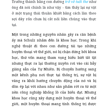
T
rưởng thành bằng con đường
trở về tuổi thơ
như
ông đã nói chính là như vậy
- tìm thấy lại sự vật
ở một trạng thái thuần khiết bằng cách lần theo
sợi dây rốn chưa bị cắt nối liền chúng vào thực
tại.
Một trong những nguyên nhân gây ra căn bệnh
ấy mà Schulz nhắm đến là khoa học. Trong khi
nghệ thuật đi theo con đường tái tạo những
huyền thoại về thế giới, nó bị chặn đứng bởi khoa
học, thứ vốn mang tham vọng hiểu biết tất tật
nhưng thực ra lại thường xuyên rơi vào cái bẫy
giăng sẵn của Tự Nhiên. Bị chuyển hướng sang
một kênh phụ
nơi
thực tại thống trị, sự vật bị
văng ra khỏi hướng chuyển động của nó và bị
dồn ép lại với nhau như sản phẩm rớt ra từ một
nền công nghiệp khổng lồ của biểu đạt. Nhưng
khoa học cũng xây dựng một huyền thoại về thế
giới, một huyền thoại mang tính thống trị được