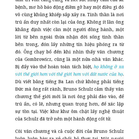
bệnh, mơ hồ báo động
điềm gở hay một điều gì đó
vô cùng khủng khiếp sắp xảy ra. Tinh thần là nơi
trú ẩn duy nhất còn lại của ông. Không ít lần ông
khẳng định việc cần một người đồng hành, một
lời từ bên ngoài thừa nhận đời sống tinh thần
bên trong, đón lấy những tín hiệu phóng ra từ
đó. Ông chạy bổ đến khi nhìn thấy văn chương
của Gombrowicz, cũng là một nửa-nhà văn khác.
Bị đẩy vào thế hoàn toàn tách biệt,
họ không ở xa
với thế giới hơn với thế giới hơn với đất nước của họ
.
Dù viết bằng tiếng Ba Lan chứ không phải tiếng
Đức mà ông rất rành, Bruno Schulz cảm thấy văn
chương thế giới mới là nơi ông phải đào vào, để
trú ẩn, có lẽ, nhưng quan trọng hơn, để xác lập
sự tồn tại. Việc khư khư ôm chặt lấy nghệ thuật
của Schulz đã trở nên một hành động cốt tử.
Cõi văn chương và cả cuộc đời của Bruno Schulz
luôn
luôn
bày ra vẻ chối bỏ thực tại.
Một người