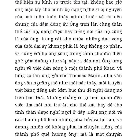
thể hiện sự kính sợ trước tồn tại, không bao giờ
ông mặc lấy cho mình bộ dạng nghệ sĩ bị nguyền
rủa, mà luôn luôn thấy mình thuộc về cái nền
chung của đám đông ấy.
Ông trộn lẫn cùng thân
thể của họ, dáng điệu hay tiếng nói của họ cũng
là của ông, trong cái kho chứa những dục vọng
của thời đại ấy không phải là ông không có phần,
và cùng với họ ông sống trong cảnh chờ đợi điều
ghê gớm dường như sắp xảy ra đến nơi. Ông từng
nghĩ về việc đến sống ở một thành phố khác, và
từng có lần ông gửi cho Thomas Mann, nhà văn
ông vốn ngưỡng mộ như một bậc thầy, một truyện
viết bằng tiếng Đức kèm bức thư đề nghị đăng nó
trên báo Đức. Nhưng chẳng có gì liên quan đến
việc tìm một nơi trú ẩn cho thể xác hay để cho
tinh thần được nghỉ ngơi ở đây. Điều ông nói về
các thành phố toàn những phá hủy và lụi tàn, và
đương nhiên đó không phải là chuyện riêng của
thành phố quê hương ông, mà là một chuyển