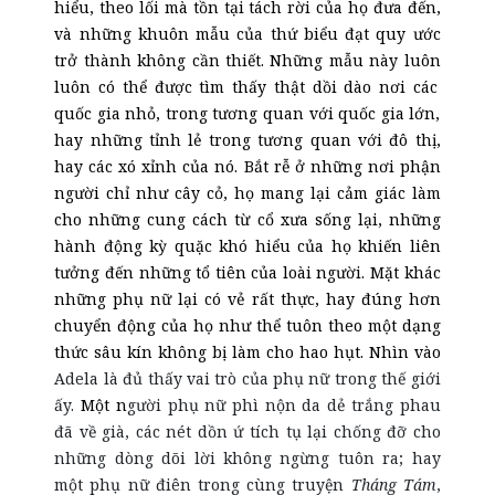
hiểu, theo lối mà tồn tại tách rời của họ đưa đến,
và những khuôn mẫu của thứ biểu đạt quy ước
trở thành không cần thiết. Những mẫu này luôn
luôn
có thể được tìm thấy thật dồi dào nơi
các
quốc gia nhỏ, trong tương quan với quốc gia lớn,
hay những tỉnh lẻ trong tương quan với đô thị,
hay các xó xỉnh của nó. Bắt rễ ở những nơi phận
người chỉ như cây cỏ, họ mang lại cảm giác làm
cho những cung cách từ cổ xưa sống lại, những
hành động kỳ quặc khó hiểu của họ khiến liên
tưởng đến những tổ tiên của loài người. Mặt khác
những phụ nữ lại có vẻ rất thực, hay đúng hơn
chuyển động của họ như thể tuôn theo một dạng
thức sâu kín không bị làm cho hao hụt. Nhìn vào
Adela là đủ thấy vai trò của phụ nữ trong thế giới
ấy.
Một n
gười phụ nữ phì nộn da dẻ trắng phau
đã về già, các nét dồn ứ tích tụ lại chống đỡ cho
những dòng dõi lời không ngừng tuôn ra; hay
một phụ nữ điên trong cùng truyện
Tháng Tám
,