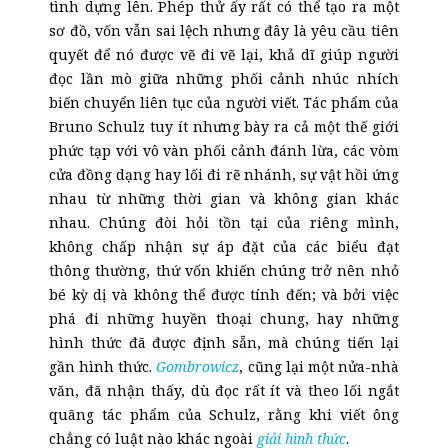
tình dựng lên. Phép thử ấy rất có thể tạo ra một
sơ đồ, vốn vẫn sai lệch nhưng đây là yêu cầu tiên
quyết để nó được vẽ đi vẽ lại, khả dĩ giúp người
đọc lần mò giữa những phối cảnh nhúc nhích
biến chuyển liên tục của người viết. Tác phẩm của
Bruno Schulz
tuy
ít nhưng bày ra cả một thế giới
phức tạp với vô vàn phối cảnh đánh lừa, các vòm
cửa đồng dạng hay lối đi rẽ nhánh, sự vật hồi ứng
nhau từ những thời gian và không gian khác
nhau. Chúng đòi hỏi tồn tại của riêng mình,
không chấp nhận sự áp đặt của các biểu đạt
thông thường, thứ vốn khiến chúng trở nên nhỏ
bé k
ỳ
dị và không thể được tính đến; và bởi việc
phá đi những huyền thoại chung, hay những
hình thức đã được định sẵn, mà chúng tiến lại
gần hình thức.
Gombrowicz
, cũng lại một nửa-nhà
văn, đã nhận thấy, dù đọc rất ít và theo lối ngắt
quãng tác phẩm của Schulz, rằng khi viết ông
chẳng có luật nào khác ngoài
giải hình thức
.