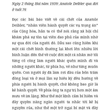
Ngày 2 tháng Hai năm 1939: Anatole Deibler qua đời
ở tuổi 76
Đọc các bài báo viết về cái chết của Anatole
Deibler, “nhân viên hành quyết các vụ trọng án”
của Cộng hòa, hẳn ta có thể nói rằng xã hội chỉ
khám phá sự tồn tại viên đao phủ của mình nhờ
sự qua đời của người đó. Dẫu sao cũng hiếm khi
một cái chết bình thường lại khơi lên nhiều lời
bình luận đến thế về cuộc đời một cá nhân mờ tối
từng cố công làm người khác quên mình đi và
những người khác, từ phía họ, vẻ như từng muốn
quên. Con người ấy đã làm rơi đầu của bốn trăm
đồng loại và ở mọi lần sự hiếu kỳ đều hướng về
phía người bị hành quyết, chứ không bao giờ là
kẻ hành quyết. Về phía ông ta ngự trị hơn một âm
mưu về im lặng. Như thể một lệnh cấm bí hiểm và
đầy quyền năng ngăn người ta nhắc tới kẻ bị
nguyền rủa, như thể một trở ngại bí mật và đầy