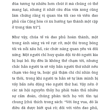
đùa tương tự nhiều hơn chút ít mà chúng có thể
mang lại, nhưng ít nhất câu đùa vừa xong cũng
làm chứng rằng vị quan tòa tối cao và viên đao
phủ của Cộng hòa có xu hướng tạo thành một cặp
ở trong tâm trí”].
Như vậy, chúa tể và đao phủ hoàn thành, một
trong ánh sáng và vẻ rực rỡ, một thì trong bóng
tối và nỗi xấu hổ, các chức năng quan yếu và đối
xứng. Một người chỉ huy quân đội từ đó người kia
bị loại bỏ. Họ đều là không thể chạm tới, nhưng
chắc hẳn người ta sẽ vấy bẩn người thứ nhất nếu
chạm vào ông ta, hoặc giả thậm chí chỉ nhìn ông
ta thôi, trong khi người ta hẳn sẽ tự làm mình bị
vấy bẩn nếu động vào người thứ hai. Vậy nên ở
các xã hội nguyên thủy họ phải tuân thủ nhiều
sự cấm đoán, chúng phân tách họ với tồn tại
chung [chú thích trong sách: “Với ông vua, đó là
điều đã được biết quá rõ; đối với viên đao phủ,