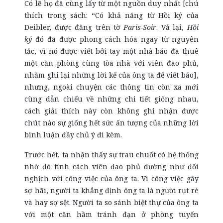
Có lẽ họ đã cùng lấy từ một nguồn duy nhất [chú
thích trong sách: “Có khả năng từ Hồi ký của
Deibler, được đăng trên tờ
Paris-Soir
. Vả lại,
Hồi
ký
đó đã được phong cách hóa ngay từ nguyên
tắc, vì nó được viết bởi tay một nhà báo đã thuê
một căn phòng cùng tòa nhà với viên đao phủ,
nhằm ghi lại những lời kể của ông ta để viết báo],
nhưng, ngoài chuyện các thông tin còn xa mới
cùng dẫn chiếu về những chi tiết giống nhau,
cách giải thích này còn không ghi nhận được
chút nào sự giống hết sức ấn tượng của những lời
bình luận đầy chủ ý đi kèm.
Trước hết, ta nhận thấy sự trau chuốt có hệ thống
nhờ đó tính cách viên đao phủ dường như đối
nghịch với công việc của ông ta. Vì công việc gây
sợ hãi, người ta khẳng định ông ta là người rụt rè
và hay sợ sệt. Người ta so sánh biệt thự của ông ta
với một căn hầm tránh đạn ở phòng tuyến