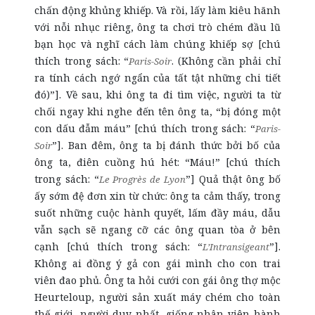
chấn động khủng khiếp. Và rồi, lấy làm kiêu hãnh
với nỗi nhục riêng, ông ta chơi trò chém đầu lũ
bạn học và nghĩ cách làm chúng khiếp sợ [chú
thích trong sách: “
. (Không cần phải chỉ
Paris-Soir
ra tính cách ngớ ngẩn của tất tật những chi tiết
đó)”]. Về sau, khi ông ta đi tìm việc, người ta từ
chối ngay khi nghe đến tên ông ta, “bị đóng một
con dấu đẫm máu” [chú thích trong sách: “
Paris-
”]. Ban đêm, ông ta bị đánh thức bởi bố của
Soir
ông ta, điên cuồng hú hét: “Máu!” [chú thích
trong sách: “
”] Quả thật ông bố
Le Progrès de Lyon
ấy sớm đệ đơn xin từ chức: ông ta cảm thấy, trong
suốt những cuộc hành quyết, lấm đầy máu, dẫu
vẫn sạch sẽ ngang cỡ các ông quan tòa ở bên
cạnh [chú thích trong sách: “
”].
L’Intransigeant
Không ai đồng ý gả con gái mình cho con trai
viên đao phủ. Ông ta hỏi cưới con gái ông thợ mộc
Heurteloup, người sản xuất máy chém cho toàn
thế giới, người duy nhất, giống nhân viên hành