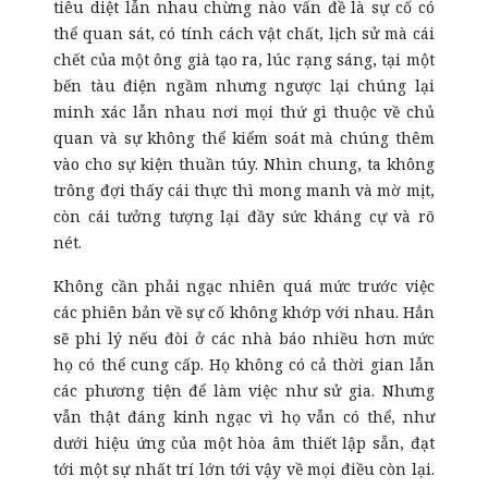
tiêu diệt lẫn nhau chừng nào vấn đề là sự cố có
thể quan sát, có tính cách vật chất, lịch sử mà cái
chết của một ông già tạo ra, lúc rạng sáng, tại một
bến tàu điện ngầm nhưng ngược lại chúng lại
minh xác lẫn nhau nơi mọi thứ gì thuộc về chủ
quan và sự không thể kiểm soát mà chúng thêm
vào cho sự kiện thuần túy. Nhìn chung, ta không
trông đợi thấy cái thực thì mong manh và mờ mịt,
còn cái tưởng tượng lại đầy sức kháng cự và rõ
nét.
Không cần phải ngạc nhiên quá mức trước việc
các phiên bản về sự cố không khớp với nhau. Hẳn
sẽ phi lý nếu đòi ở các nhà báo nhiều hơn mức
họ có thể cung cấp. Họ không có cả thời gian lẫn
các phương tiện để làm việc như sử gia. Nhưng
vẫn thật đáng kinh ngạc vì họ vẫn có thể, như
dưới hiệu ứng của một hòa âm thiết lập sẵn, đạt
tới một sự nhất trí lớn tới vậy về mọi điều còn lại.