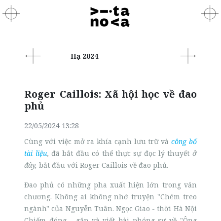
Hạ 2024
Roger Caillois: Xã hội học về đao
phủ
22/05/2024 13:28
Cùng với việc mở ra khía cạnh lưu trữ và
công bố
tài liệu
, đã bắt đầu có thể thực sự đọc lý thuyết
ở
đây,
bắt đầu với Roger Caillois về đao phủ.
Đao phủ có những pha xuất hiện lớn trong văn
chương. Không ai không nhớ truyện "Chém treo
ngành" của Nguyễn Tuân. Ngọc Giao - thời Hà Nội
Chiếm đóng - gặp và viết bài phóng sự về "Ông