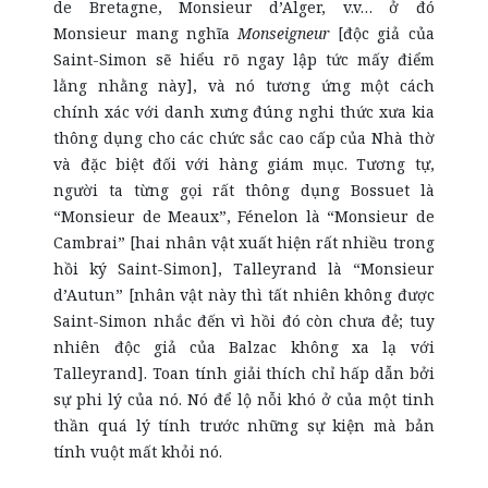
de Bretagne, Monsieur d’Alger, v.v… ở đó
Monsieur mang nghĩa
Monseigneur
[độc giả của
Saint-Simon sẽ hiểu rõ ngay lập tức mấy điểm
lằng nhằng này], và nó tương ứng một cách
chính xác với danh xưng đúng nghi thức xưa kia
thông dụng cho các chức sắc cao cấp của Nhà thờ
và đặc biệt đối với hàng giám mục. Tương tự,
người ta từng gọi rất thông dụng Bossuet là
“Monsieur de Meaux”, Fénelon là “Monsieur de
Cambrai” [hai nhân vật xuất hiện rất nhiều trong
hồi ký Saint-Simon], Talleyrand là “Monsieur
d’Autun” [nhân vật này thì tất nhiên không được
Saint-Simon nhắc đến vì hồi đó còn chưa đẻ; tuy
nhiên độc giả của Balzac không xa lạ với
Talleyrand]. Toan tính giải thích chỉ hấp dẫn bởi
sự phi lý của nó. Nó để lộ nỗi khó ở của một tinh
thần quá lý tính trước những sự kiện mà bản
tính vuột mất khỏi nó.