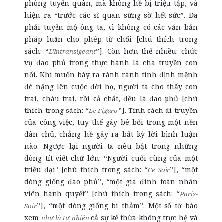
phòng tuyển quân, mà không hề bị triệu tập, và
hiện ra “trước các sĩ quan sững sờ hết sức”. Đã
phải tuyển mộ ông ta, vì không có các văn bản
pháp luận cho phép từ chối [chú thích trong
sách: “
”]. Còn hơn thế nhiều: chức
L’Intransigeant
vụ đao phủ trong thực hành là cha truyền con
nối. Khi muốn bày ra rành rành tính định mệnh
đè nặng lên cuộc đời họ, người ta cho thấy con
trai, cháu trai, rồi cả chắt, đều là đao phủ [chú
thích trong sách: “
”]. Tính cách di truyền
Le Figaro
của công việc, tuy thế gây bê bối trong một nền
dân chủ, chẳng hề gây ra bất kỳ lời bình luận
nào. Ngược lại người ta nêu bật trong những
dòng tít viết chữ lớn: “Người cuối cùng của một
triều đại” [chú thích trong sách: “
”], “một
Ce Soir
dòng giống đao phủ”, “một gia đình toàn nhân
viên hành quyết” [chú thích trong sách: “
Paris-
”], “một dòng giống bi thảm”. Một số tờ báo
Soir
xem
cả sự kế thừa không trực hệ và
như là tự nhiên