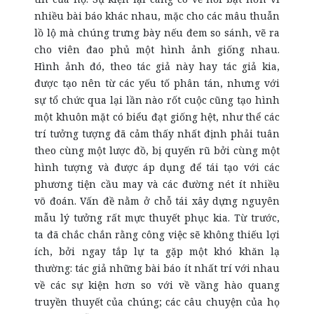
nhiều bài báo khác nhau, mặc cho các mâu thuẫn
lồ lộ mà chúng trưng bày nếu đem so sánh, vẽ ra
cho viên đao phủ một hình ảnh giống nhau.
Hình ảnh đó, theo tác giả này hay tác giả kia,
được tạo nên từ các yếu tố phân tán, nhưng với
sự tổ chức qua lại lần nào rốt cuộc cũng tạo hình
một khuôn mặt có biểu đạt giống hệt, như thể các
trí tưởng tượng đã cảm thấy nhất định phải tuân
theo cùng một lược đồ, bị quyến rũ bởi cùng một
hình tượng và được áp dụng để tái tạo với các
phương tiện cầu may và các đường nét ít nhiều
võ đoán. Vấn đề nằm ở chỗ tái xây dựng nguyên
mẫu lý tưởng rất mực thuyết phục kia. Từ trước,
ta đã chắc chắn rằng công việc sẽ không thiếu lợi
ích, bởi ngay tắp lự ta gặp một khó khăn lạ
thường: tác giả những bài báo ít nhất trí với nhau
về các sự kiện hơn so với về vầng hào quang
truyền thuyết của chúng; các câu chuyện của họ