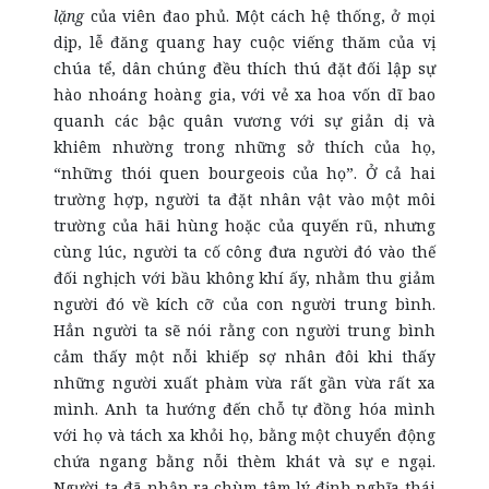
lặng
của viên đao phủ.
Một cách hệ thống, ở mọi
dịp, lễ đăng quang hay cuộc viếng thăm của vị
chúa tể, dân chúng đều thích thú đặt đối lập sự
hào nhoáng hoàng gia, với vẻ xa hoa vốn dĩ bao
quanh các bậc quân vương với sự giản dị và
khiêm nhường trong những sở thích của họ,
“những thói quen bourgeois của họ”. Ở cả hai
trường hợp, người ta đặt nhân vật vào một môi
trường của hãi hùng hoặc của quyến rũ, nhưng
cùng lúc, người ta cố công đưa người đó vào thế
đối nghịch với bầu không khí ấy, nhằm thu giảm
người đó về kích cỡ của con người trung bình.
Hẳn người ta sẽ nói rằng con người trung bình
cảm thấy một nỗi khiếp sợ nhân đôi khi thấy
những người xuất phàm vừa rất gần vừa rất xa
mình. Anh ta hướng đến chỗ tự đồng hóa mình
với họ và tách xa khỏi họ, bằng một chuyển động
chứa ngang bằng nỗi thèm khát và sự e ngại.
Người ta đã nhận ra chùm tâm lý định nghĩa thái