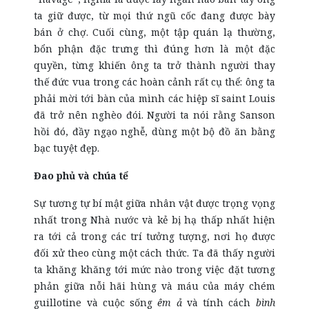
ta giữ được, từ mọi thứ ngũ cốc đang được bày
bán ở chợ. Cuối cùng, một tập quán lạ thường,
bổn phận đặc trưng thì đúng hơn là một đặc
quyền, từng khiến ông ta trở thành người thay
thế đức vua trong các hoàn cảnh rất cụ thể: ông ta
phải mời tới bàn của mình các hiệp sĩ saint Louis
đã trở nên nghèo đói. Người ta nói rằng Sanson
hồi đó, đầy ngạo nghễ, dùng một bộ đồ ăn bằng
bạc tuyệt đẹp.
Đao phủ và chúa tể
Sự tương tự bí mật giữa nhân vật được trọng vọng
nhất trong Nhà nước và kẻ bị hạ thấp nhất hiện
ra tới cả trong các trí tưởng tượng, nơi họ được
đối xử theo cùng một cách thức. Ta đã thấy người
ta khăng khăng tới mức nào trong việc đặt tương
phản giữa nỗi hãi hùng và máu của máy chém
guillotine và cuộc sống
êm ả
và tính cách
bình