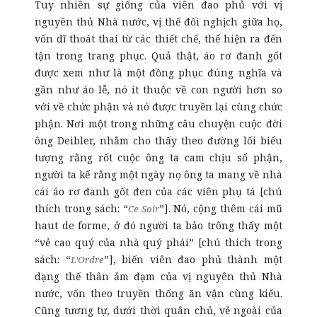
Tuy nhiên sự giống của viên đao phủ với vị
nguyên thủ Nhà nước, vị thế đối nghịch giữa họ,
vốn dĩ thoát thai từ các thiết chế, thể hiện ra đến
tận trong trang phục. Quả thật, áo rơ đanh gốt
được xem như là một đồng phục đúng nghĩa và
gần như áo lễ, nó ít thuộc về con người hơn so
với về chức phận và nó được truyền lại cùng chức
phận. Nơi một trong những câu chuyện cuộc đời
ông Deibler, nhằm cho thấy theo đường lối biểu
tượng rằng rốt cuộc ông ta cam chịu số phận,
người ta kể rằng một ngày nọ ông ta mang về nhà
cái áo rơ đanh gốt đen của các viên phụ tá [chú
thích trong sách: “
”]. Nó, cộng thêm cái mũ
Ce Soir
haut de forme, ở đó người ta bảo trông thấy một
“vẻ cao quý của nhà quý phái” [chú thích trong
sách: “
”], biến viên đao phủ thành một
L’Ordre
dạng thế thân ảm đạm của vị nguyên thủ Nhà
nước, vốn theo truyền thống ăn vận cùng kiểu.
Cũng tương tự, dưới thời quân chủ, vẻ ngoài của