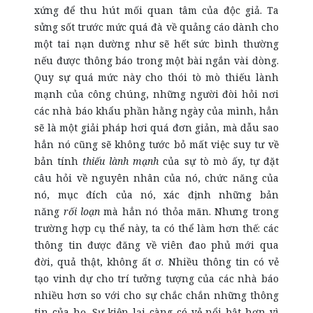
xứng để thu hút mối quan tâm của độc giả. Ta
sửng sốt trước mức quá đà về quảng cáo dành cho
một tai nạn dường như sẽ hết sức bình thường
nếu được thông báo trong một bài ngắn vài dòng.
Quy sự quá mức này cho thói tò mò thiếu lành
mạnh của công chúng, những người đòi hỏi nơi
các nhà báo khẩu phần hằng ngày của mình, hẳn
sẽ là một giải pháp hơi quá đơn giản, mà dẫu sao
hẳn nó cũng sẽ không tước bỏ mất việc suy tư về
bản tính
thiếu lành mạnh
của sự tò mò ấy, tự đặt
câu hỏi về nguyên nhân của nó, chức năng của
nó, mục đích của nó, xác định những bản
năng
rối loạn
mà hẳn nó thỏa mãn. Nhưng trong
trường hợp cụ thể này, ta có thể làm hơn thế: các
thông tin được đăng về viên đao phủ mới qua
đời, quả thật, không ất ơ. Nhiều thông tin có vẻ
tạo vinh dự cho trí tưởng tượng của các nhà báo
nhiều hơn so với cho sự chắc chắn những thông
tin của họ. Sự kiện lại càng có vẻ nổi bật hơn vì