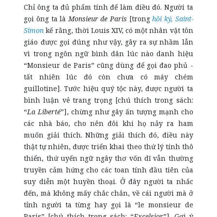
Chỉ ông ta đủ phẩm tính để làm điều đó. Người ta
gọi ông ta là
Monsieur de Paris
[trong
hồi ký, Saint-
Simon
kể rằng, thời Louis XIV, có một nhân vật tôn
giáo được gọi đúng như vậy, gây ra sự nhầm lẫn
vì trong ngôn ngữ bình dân lúc nào danh hiệu
“Monsieur de Paris” cũng dùng để gọi đao phủ -
tất nhiên lúc đó còn chưa có máy chém
guillotine]. Tước hiệu quý tộc này, được người ta
bình luận vẻ trang trọng [chú thích trong sách:
“
La Liberté
”], chừng như gây ấn tượng mạnh cho
các nhà báo, cho nên đôi khi họ nảy ra ham
muốn giải thích. Những giải thích đó,
điều này
thật tự nhiên, được triển khai theo thứ lý tính thô
thiển, thứ uyển ngữ ngây thơ vốn dĩ vẫn thường
truyền cảm hứng cho các toan tính đầu tiên của
suy diễn một huyền thoại. Ở đây người ta nhắc
đến, mà không mấy chắc chắn, về cái người mà ở
tỉnh người ta từng hay gọi là “le monsieur de
Paris” [chú thích trong sách: “
Excelsior
”]. Gợi ý