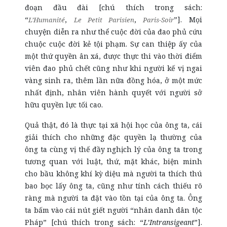
đoạn đầu đài [chú thích trong sách:
“
,
,
”]. Mọi
L’Humanité
Le Petit Parisien
Paris-Soir
chuyện diễn ra như thể cuộc đời của đao phủ cứu
chuộc cuộc đời kẻ tội phạm. Sự can thiệp ấy của
một thứ quyền ân xá, được thực thi vào thời điểm
viên đao phủ chết cũng như khi người kế vị ngai
vàng sinh ra, thêm lần nữa đồng hóa, ở một mức
nhất định, nhân viên hành quyết với người sở
hữu quyền lực tối cao.
Quả thật, đó là thực tại xã hội học của ông ta, cái
giải thích cho những đặc quyền lạ thường của
ông ta cùng vị thế đầy nghịch lý của ông ta trong
tương quan với luật, thứ, mặt khác, biện minh
cho bầu không khí kỳ diệu mà người ta thích thú
bao bọc lấy ông ta, cũng như tính cách thiếu rõ
ràng mà người ta đặt vào tồn tại của ông ta. Ông
ta bấm vào cái nút giết người “nhân danh dân tộc
Pháp” [chú thích trong sách: “
L’Intransigeant
”].