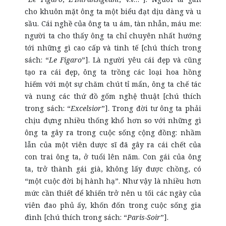
cho khuôn mặt ông ta một biểu đạt dịu dàng và u
sầu. Cái nghề của ông ta u ám, tàn nhẫn, máu me:
người ta cho thấy ông ta chỉ chuyên nhất hướng
tới những gì cao cấp và tinh tế [chú thích trong
sách: “
Le Figaro
”]. Là người yêu cái đẹp và cũng
tạo ra cái đẹp, ông ta trồng các loại hoa hồng
hiếm với một sự chăm chút tỉ mẩn, ông ta chế tác
và nung các thứ đồ gốm nghệ thuật [chú thích
trong sách: “
Excelsior
”]. Trong đời tư ông ta phải
chịu đựng nhiều thống khổ hơn so với những gì
ông ta gây ra trong cuộc sống cộng đồng: nhầm
lẫn của một viên dược sĩ đã gây ra cái chết của
con trai ông ta, ở tuổi lên năm. Con gái của ông
ta, trở thành gái già, không lấy được chồng, có
“một cuộc đời bị hành hạ”. Như vậy là nhiều hơn
mức cần thiết để khiến trở nên u tối các ngày của
viên đao phủ ấy, khốn đốn trong cuộc sống gia
đình [chú thích trong sách: “
Paris-Soir
”].