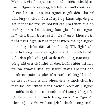
Maginot, vì nó được trang bị rất nhiều thiết bị an
ninh. Người ta kể rằng, từ chối lên một chiếc xe ô
tô của bộ Tư pháp, mà người ta gửi đến nhà để
đón ông ta, cho một trường hợp khẩn cấp, ông ta
gọi một chiếc taxi và nói với các phái viên của bộ
trưởng: “Xin lỗi, không bao giờ tôi tin người
lạ.”
[chú thích trong sách: “
Le Figaro
(không cần
phải nghi ngờ, đây là một chuyện bịa đặt: người
ta không chém đầu ai “khẩn cấp”)”]. Nghề của
ông ta trang trọng và nghiêm khắc: người ta bảo
viên đao phủ gần gũi và dễ mến. Sáng nào ông ta
cũng dắt con chó nhỏ đi dạo, buổi chiều thì hay
tới các trường đua, gọi người mang apéritif cho
mình từ quán cà phê bên cạnh, những khi nào
dạ dày của ông ta cho phép; ông ta thích chơi trò
manille [chú thích trong sách: “
Excelsior
”], người
ta miêu tả ông ta như một người sống bằng tiền
lợi tức nhỏ [chú thích trong sách: “
Le Figaro
”],
như một người về hưu [chú thích trong sách: