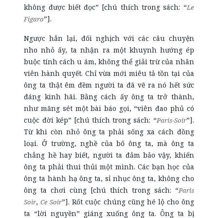
không được biết đọc” [chú thích trong sách: “
Le
”].
Figaro
Ngược hẳn lại, đối nghịch với các câu chuyện
nho nhỏ ấy, ta nhận ra một khuynh hướng ép
buộc tính cách u ám, không thể giải trừ của nhân
viên hành quyết. Chỉ vừa mới miêu tả tồn tại của
ông ta thật êm đềm người ta đã vẽ ra nó hết sức
đáng kinh hãi. Bằng cách ấy ông ta trở thành,
như măng sét một bài báo gọi, “viên đao phủ có
cuộc đời kép” [chú thích trong sách: “
”].
Paris-Soir
Từ khi còn nhỏ ông ta phải sống xa cách đồng
loại. Ở trường, nghề của bố ông ta, mà ông ta
chẳng hề hay biết, người ta đảm bảo vậy, khiến
ông ta phải thui thủi một mình. Các bạn học của
ông ta hành hạ ông ta, sỉ nhục ông ta, không cho
ông ta chơi cùng [chú thích trong sách: “
Paris
,
”]. Rốt cuộc chúng cũng hé lộ cho ông
Soir
Ce Soir
ta “lời nguyền” giáng xuống ông ta. Ông ta bị