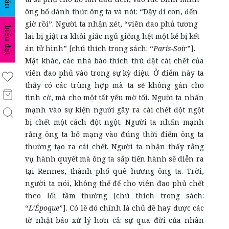
ông bố đánh thức ông ta và nói: “Dậy đi con, đến
giờ rồi”. Người ta nhận xét, “viên đao phủ tương
biểu đạt
lai bị giật ra khỏi giấc ngủ giống hệt một kẻ bị kết
án tử hình” [chú thích trong sách: “
Paris-Soir
”].
Mặt khác, các nhà báo thích thú đặt cái chết của
viên đao phủ vào trong sự kỳ diệu.
Ở điểm này ta
thấy có các trùng hợp mà ta sẽ không gán cho
tình cờ, mà cho một tất yếu mờ tối. Người ta nhấn
mạnh vào sự kiện người gây ra cái chết đột ngột
bị chết một cách đột ngột. Người ta nhấn mạnh
rằng ông ta bỏ mạng vào đúng thời điểm ông ta
thường tạo ra cái chết. Người ta nhận thấy rằng
vụ hành quyết mà ông ta sắp tiến hành sẽ diễn ra
tại Rennes, thành phố quê hương ông ta. Trời,
người ta nói, không thể để cho viên đao phủ chết
theo lối tầm thường [chú thích trong sách:
“
L’Époque
”]. Có lẽ đó chính là chủ đề hay được các
tờ nhật báo xử lý hơn cả: sự qua đời của nhân