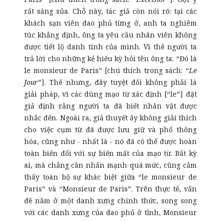
rất sáng sủa. Chỗ này, tác giả còn nói rõ: tại các
khách sạn viên đao phủ từng ở, anh ta nghiêm
túc khẳng định, ông ta yêu cầu nhân viên không
được tiết lộ danh tính của mình. Vì thế người ta
trả lời cho những kẻ hiếu kỳ hỏi tên ông ta: “Đó là
le monsieur de Paris” [chú thích trong sách: “
Le
Jour
”]. Thế nhưng, đây tuyệt đối không phải là
giải pháp, vì các dùng mạo từ xác định [“le”] đặt
giả định rằng người ta đã biết nhân vật được
nhắc đến. Ngoài ra, giả thuyết ấy không giải thích
cho việc cụm từ đã được lưu giữ và phổ thông
hóa, cũng như - nhất là - nó đã có thể được hoàn
toàn biến đổi với sự biến mất của mạo từ. Bất kỳ
ai, mà chẳng cần nhấn mạnh quá mức, cũng cảm
thấy toàn bộ sự khác biệt giữa “le monsieur de
Paris” và “Monsieur de Paris”. Trên thực tế, vấn
đề nằm ở một danh xưng chính thức, song song
với các danh xưng của đao phủ ở tỉnh, Monsieur