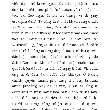
viên đao phủ là vẻ ngoài của một đại lãnh chúa:
ông ta bị bắt buộc phải “uốn xoăn và rắc bột lên
tóc, vai đeo ngù, đi bít tất trắng, và đi giày
escarpin đen”. Ta cũng biết, mặt khác, rằng ở một
số Nhà nước bên Đức, đao phủ từng mang các
tước vị và đặc quyền quý tộc chừng nào chặt được
một số lượng đầu nhất định. Lạ hơn nữa, tại
Wurtemberg, ông ta từng có thể được gọi là “đốc
tờ”. Ở Pháp, ông ta từng được hưởng nhiều quyền
đặc biệt: được nhận một cái thủ lợn từ Abbaye de
Saint-Germain khi tiến hành một cuộc hành
quyết trên đất của tu viện và ngày thánh Vincent,
ông ta đi đầu đám rước của Abbaye. Ở Paris,
chính quyền thành phố từng cho ông ta năm
aune [khoảng 6m] dạ để may quần áo. Ông ta
được thu tô trên hàng hóa bày ở chợ trung tâm.
Đích thân ông ta đi đến đó để nhận. Nhất là,
người ta từng công nhận ông ta có quyền
“hâvage”, nghĩa là được lấy ngần nào bàn tay ông