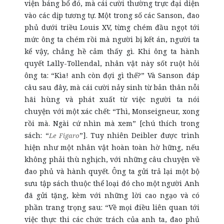
viện báng bổ đó, mà cái cười thường trực đại diện
vào các dịp tương tự. Một trong số các Sanson, đao
phủ dưới triều Louis XV, từng chém đầu ngọt tới
mức ông ta chém rồi mà người bị kết án, người ta
kể vậy, chẳng hề cảm thấy gì. Khi ông ta hành
quyết Lally-Tollendal, nhân vật này sốt ruột hỏi
ông ta: “Kìa! anh còn đợi gì thế?” Và Sanson đáp
câu sau đây, mà cái cười nảy sinh từ bản thân nỗi
hãi hùng và phát xuất từ việc người ta nói
chuyện với một xác chết: “Thì, Monseigneur, xong
rồi mà. Ngài cứ nhìn mà xem” [chú thích trong
sách: “
”]. Tuy nhiên Deibler được trình
Le Figaro
hiện như một nhân vật hoàn toàn hờ hững, nếu
không phải thù nghịch, với những câu chuyện về
đao phủ và hành quyết. Ông ta gửi trả lại một bộ
sưu tập sách thuộc thể loại đó cho một người Anh
đã gửi tặng, kèm với những lời cao ngạo và có
phần trang trọng sau: “Về mọi điều liên quan tới
việc thực thi các chức trách của anh ta, đao phủ