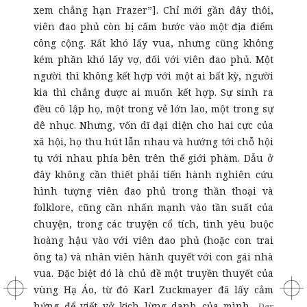
xem chẳng hạn Frazer”]. Chỉ mới gần đây thôi,
viên đao phủ còn bị cấm bước vào một địa điểm
công cộng. Rất khó lấy vua, nhưng cũng không
kém phần khó lấy vợ, đối với viên đao phủ. Một
người thì không kết hợp với một ai bất kỳ, người
kia thì chẳng được ai muốn kết hợp. Sự sinh ra
đều cô lập họ, một trong vẻ lớn lao, một trong sự
đê nhục. Nhưng, vốn dĩ đại diện cho hai cực của
xã hội, họ thu hút lẫn nhau và hướng tới chỗ hội
tụ với nhau phía bên trên thế giới phàm. Dẫu ở
đây không cần thiết phải tiến hành nghiên cứu
hình tượng viên đao phủ trong thần thoại và
folklore, cũng cần nhấn mạnh vào tần suất của
chuyện, trong các truyện cổ tích, tình yêu buộc
hoàng hậu vào với viên đao phủ (hoặc con trai
ông ta) và nhân viên hành quyết với con gái nhà
vua. Đặc biệt đó là chủ đề một truyền thuyết của
vùng Hạ Áo, từ đó Karl Zuckmayer đã lấy cảm
hứng để viết vở kịch lừng danh của mình,
Der