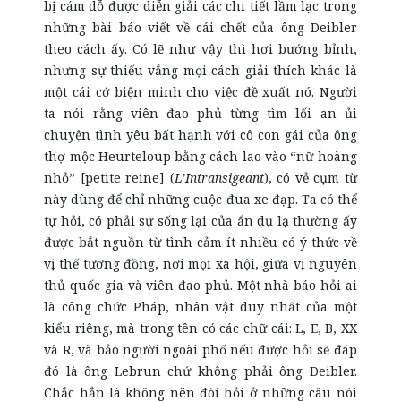
bị cám dỗ được diễn giải các chi tiết lầm lạc trong
những bài báo viết về cái chết của ông Deibler
theo cách ấy. Có lẽ như vậy thì hơi bướng bỉnh,
nhưng sự thiếu vắng mọi cách giải thích khác là
một cái cớ biện minh cho việc đề xuất nó. Người
ta nói rằng viên đao phủ từng tìm lối an ủi
chuyện tình yêu bất hạnh với cô con gái của ông
thợ mộc Heurteloup bằng cách lao vào “nữ hoàng
nhỏ” [petite reine] (
L’Intransigeant
), có vẻ cụm từ
này dùng để chỉ những cuộc đua xe đạp. Ta có thể
tự hỏi, có phải sự sống lại của ẩn dụ lạ thường ấy
được bắt nguồn từ tình cảm ít nhiều có ý thức về
vị thế tương đồng, nơi mọi xã hội, giữa vị nguyên
thủ quốc gia và viên đao phủ. Một nhà báo hỏi ai
là công chức Pháp, nhân vật duy nhất của một
kiểu riêng, mà trong tên có các chữ cái: L, E, B, XX
và R, và bảo người ngoài phố nếu được hỏi sẽ đáp
đó là ông Lebrun chứ không phải ông Deibler.
Chắc hẳn là không nên đòi hỏi ở những câu nói