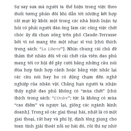
Sự say sưa mà người ta thể hiện trong việc theo
đuổi tương phản đôi khi dẫn tới những kết hợp
rất mực kỳ khôi: một trong các nhà bình luận tự
hỏi có phải người đàn ông làm các công việc chết
chóc ấy đã chọn sống trên phố Claude-Terrasse
bởi vì nó mang tên một nhạc sĩ vui [chú thích
trong sách: “
”]. Nhìn chung cái chủ đề
La Liberté
thảm thê nhân đôi về cái chết của viên đao phủ
mang tới cơ hội để gây cười bằng những câu nói
đùa hợp tình hợp cảnh hoặc bằng việc nhắc lại
các câu nói hay ho có động chạm đến nghề
nghiệp của nhân vật. Chẳng hạn người ta nhận
thấy nghề đao phủ không có “mùa chết” [chú
thích trong sách: “
”; tức là không có mùa
L’Ordre
“cao điểm” và ngược lại, giống các ngành kinh
doanh]. Trong số các giai thoại hài, nhất là có một
giai thoại, rất hay và phi lý, định tông giọng cho
toan tính giải thoát nỗi sợ hãi đó, rồi thì sự nhờ