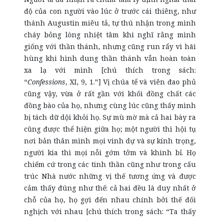
độ của con người vào lúc ở trước cái thiêng, như
thánh Augustin miêu tả, tự thú nhận trong mình
cháy bỏng lòng nhiệt tâm khi nghĩ rằng mình
giống với thần thánh, nhưng cũng run rẩy vì hãi
hùng khi hình dung thần thánh vẫn hoàn toàn
xa lạ với mình [chú thích trong sách:
“
Confessions
, XI, 9, 1.”] Vị chúa tể và viên đao phủ
cũng vậy, vừa ở rất gần với khối đồng chất các
đồng bào của họ, nhưng cùng lúc cũng thấy mình
bị tách dữ dội khỏi họ. Sự mù mờ mà cả hai bày ra
cũng được thể hiện giữa họ; một người thì hội tụ
nơi bản thân mình mọi vinh dự và sự kính trọng,
người kia thì mọi nỗi gớm tởm và khinh bỉ. Họ
chiếm cứ trong các tinh thần cũng như trong cấu
trúc Nhà nước những vị thế tương ứng và được
cảm thấy đúng như thế: cả hai đều là duy nhất ở
chỗ của họ, họ gợi đến nhau chính bởi thế đối
nghịch với nhau [chú thích trong sách: “Ta thấy