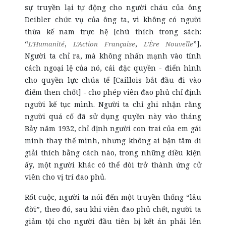
sự truyền lại tự động cho người cháu của ông
Deibler chức vụ của ông ta, vì không có người
thừa kế nam trực hệ [chú thích trong sách:
“
,
,
”].
L’Humanité
L’Action Française
L’Ère Nouvelle
Người ta chỉ ra, mà không nhấn mạnh vào tính
cách ngoại lệ của nó, cái đặc quyền - điển hình
cho quyền lực chúa tể [Caillois bắt đầu đi vào
điểm then chốt] - cho phép viên đao phủ chỉ định
người kế tục mình. Người ta chỉ ghi nhận rằng
người quá cố đã sử dụng quyền này vào tháng
Bảy năm 1932, chỉ định người con trai của em gái
mình thay thế mình, nhưng không ai bận tâm đi
giải thích bằng cách nào, trong những điều kiện
ấy, một người khác có thể đòi trở thành ứng cử
viên cho vị trí đao phủ.
Rốt cuộc, người ta nói đến một truyền thống “lâu
đời”, theo đó, sau khi viên đao phủ chết, người ta
giảm tội cho người đầu tiên bị kết án phải lên