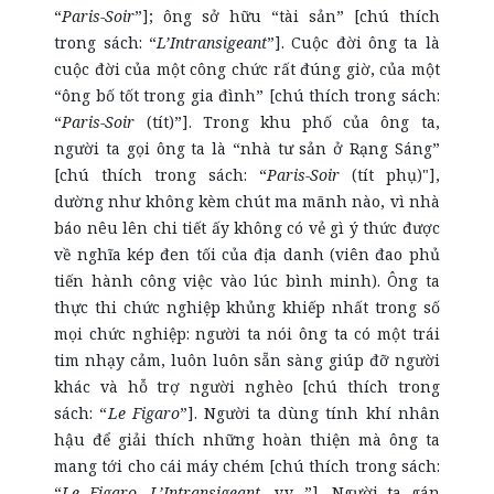
“
Paris-Soir
”]; ông sở hữu “tài sản” [chú thích
trong sách: “
L’Intransigeant
”]. Cuộc đời ông ta là
cuộc đời của một công chức rất đúng giờ, của một
“ông bố tốt trong gia đình” [chú thích trong sách:
“
Paris-Soir
(tít)”]. Trong khu phố của ông ta,
người ta gọi ông ta là “nhà tư sản ở Rạng Sáng”
[chú thích trong sách: “
Paris-Soir
(tít phụ)"],
dường như không kèm chút ma mãnh nào, vì nhà
báo nêu lên chi tiết ấy không có vẻ gì ý thức được
về nghĩa kép đen tối của địa danh (viên đao phủ
tiến hành công việc vào lúc bình minh). Ông ta
thực thi chức nghiệp khủng khiếp nhất trong số
mọi chức nghiệp: người ta nói ông ta có một trái
tim nhạy cảm, luôn luôn sẵn sàng giúp đỡ người
khác và hỗ trợ người nghèo [chú thích trong
sách: “
Le Figaro
”]. Người ta dùng tính khí nhân
hậu để giải thích những hoàn thiện mà ông ta
mang tới cho cái máy chém [chú thích trong sách:
“
Le Figaro
,
L’Intransigeant
, v.v…”]. Người ta gán