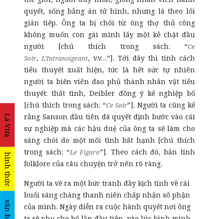
quyết, sống bằng án tử hình, nhưng là theo lối
gián tiếp. Ông ta bị chối từ: ông thợ thủ công
không muốn con gái mình lấy một kẻ chặt đầu
người [chú thích trong sách: “
Ce
,
, v.v…”]. Tới đây thì tính cách
Soir
L’Intransigeant
tiểu thuyết xuất hiện, tức là hết sức tự nhiên
người ta biến viên đao phủ thành nhân vật tiểu
thuyết: thất tình, Deibler đồng ý kế nghiệp bố
[chú thích trong sách: “
”]. Người ta cũng kể
Ce Soir
rằng Sanson đầu tiên đã quyết định bước vào cái
La Vita
sự nghiệp mà các hậu duệ của ông ta sẽ làm cho
sáng chói do một mối tình bất hạnh [chú thích
trong sách: “
”]. Theo cách đó, bản tính
Le Figaro
hình thức
folklore của câu chuyện trở nên rõ ràng.
Người ta vẽ ra một bức tranh đầy kịch tính về cái
buổi sáng chàng thanh niên chấp nhận số phận
văn bản
của mình. Ngày diễn ra cuộc hành quyết nơi ông
ta sẽ phụ cho bố lần đầu tiên, vào lúc bình minh