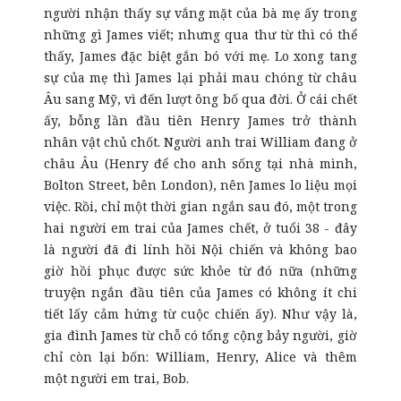
người nhận thấy sự vắng mặt của bà mẹ ấy trong
những gì James viết; nhưng qua thư từ thì có thể
thấy, James đặc biệt gắn bó với mẹ. Lo xong tang
sự của mẹ thì James lại phải mau chóng từ châu
Âu sang Mỹ, vì đến lượt ông bố qua đời. Ở cái chết
ấy, bỗng lần đầu tiên Henry James trở thành
nhân vật chủ chốt. Người anh trai William đang ở
châu Âu (Henry để cho anh sống tại nhà mình,
Bolton Street, bên London), nên James lo liệu mọi
việc. Rồi, chỉ một thời gian ngắn sau đó, một trong
hai người em trai của James chết, ở tuổi 38 - đây
là người đã đi lính hồi Nội chiến và không bao
giờ hồi phục được sức khỏe từ đó nữa (những
truyện ngắn đầu tiên của James có không ít chi
tiết lấy cảm hứng từ cuộc chiến ấy). Như vậy là,
gia đình James từ chỗ có tổng cộng bảy người, giờ
chỉ còn lại bốn: William, Henry, Alice và thêm
một người em trai, Bob.