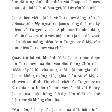
lúc đã sang Anh thì nhân vật Pháp mà James
thân cận lại là Paul Bourget, khi ấy còn khá trẻ.)
James bèn viết một bài về Turgenev đăng trên tờ
Atlantic Monthly
; ngoài ra, James cũng dịch các kỷ
niệm về Turgenev của Alphonse Daudet đăng
trên tờ
Century
: như vậy, một mình James đã
cover
toàn bộ sự tưởng niệm Ivan Turgenev ở Mỹ, vào
thời điểm Turgenev vừa chết.
Quay trở lại với khoảnh khắc James nhận được
tin Turgenev qua đời, vào đầu tháng Chín năm
1883: đấy là lúc vừa xong xuôi một thời gian dài
James không ngừng đi lại giữa châu Âu và Mỹ, vì
chuyện gia đình. Tin về cái chết của Turgenev có
ý nghĩa đau buồn rất lớn: vậy là đối với Henry
James, toàn bộ những chỗ dựa lớn nhất của thế
hệ trước đã không còn nữa.
Đầu tiên, bà mẹ của James qua đời. Rất nhiều