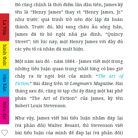
Đó cũng chính là thời điểm lần đầu tiên, James ký
tên là “Henry James” thay vì “Henry James, Jr.”
như trước: quá trình trở nên độc lập đã hoàn
La Vita
thành. Trước đó, khi sang châu Âu sống hẳn,
James đã từ bỏ ngôi nhà gia đình, “Quincy
Street”; tới lúc này, một Henry James với đầy đủ
hình thức
các yếu tố cá nhân đã xuất hiện.
Một năm sau đó - năm 1884 - James viết một trong
những tiểu luận quan trọng nhất từng có bao giờ
chảy ra từ ngòi bút của mình: “
The Art of
văn bản
Fiction
.” Bài đăng trên tờ
Longman’s Magazine
. Hai
tháng sau đó, cũng tờ tạp chí ấy đăng một bài phê
phán “The Art of Fiction” của James, ký tên
biểu đạt
Robert Louis Stevenson.
Như vậy, James viết bài tiểu luận nhằm đáp lại
(và phản đối) Walter Besant, thì Stevenson viết
bài tiểu luận của mình để đáp lại (và phản đối)