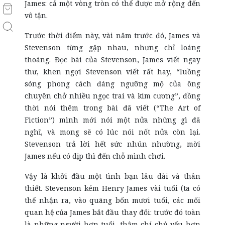
James: cả một vòng tròn có thể được mở rộng đến
vô tận.
Trước thời điểm này, vài năm trước đó, James và
Stevenson từng gặp nhau, nhưng chỉ loáng
thoáng. Đọc bài của Stevenson, James viết ngay
thư, khen ngợi Stevenson viết rất hay, “luồng
sóng phong cách đáng ngưỡng mộ của ông
chuyên chở nhiều ngọc trai và kim cương”, đồng
thời nói thêm trong bài đã viết (“The Art of
Fiction”) mình mới nói một nửa những gì đã
nghĩ, và mong sẽ có lúc nói nốt nửa còn lại.
Stevenson trả lời hết sức nhún nhường, mời
James nếu có dịp thì đến chỗ mình chơi.
Vậy là khởi đầu một tình bạn lâu dài và thân
thiết. Stevenson kém Henry James vài tuổi (ta có
thể nhận ra, vào quãng bốn mươi tuổi, các mối
quan hệ của James bắt đầu thay đổi: trước đó toàn
là những người hơn tuổi, thậm chí chủ yếu hơn