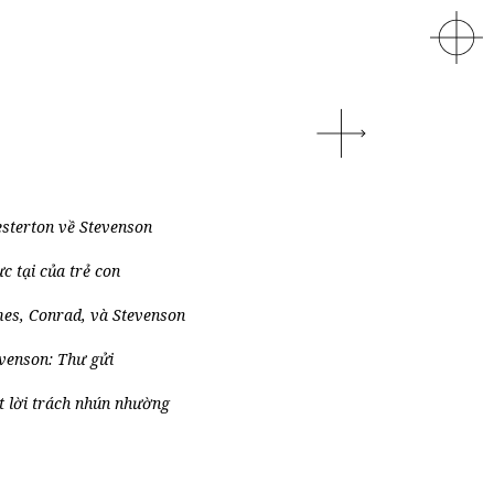
sterton về Stevenson
c tại của trẻ con
es, Conrad, và Stevenson
venson: Thư gửi
 lời trách nhún nhường