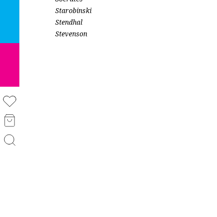
Starobinski
Stendhal
Stevenson