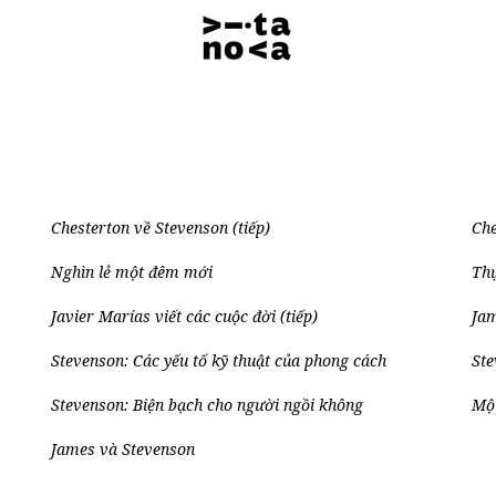
Chesterton về Stevenson (tiếp)
Che
Nghìn lẻ một đêm mới
Thự
Javier Marías viết các cuộc đời (tiếp)
Jam
Stevenson: Các yếu tố kỹ thuật của phong cách
Ste
Stevenson: Biện bạch cho người ngồi không
Một
James và Stevenson