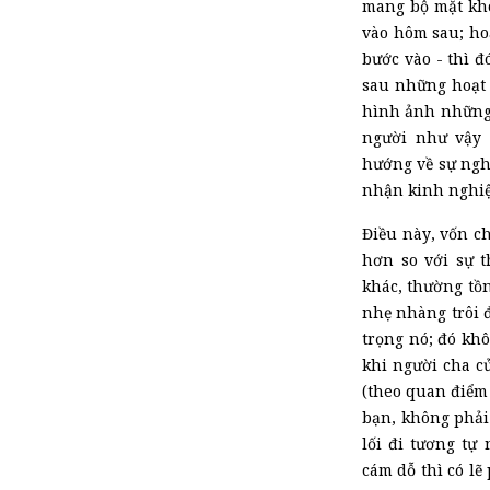
mang bộ mặt kh
vào hôm sau; hoặ
bước vào
-
thì đ
sau những hoạt 
hình ảnh những 
người như vậy 
hướng về sự nghi
nhận kinh nghi
Điều này
, vốn
ch
hơn
so với
sự t
khác, thường tồn
nhẹ nhàng trôi 
trọng nó; đó kh
khi người cha c
(theo quan điểm 
bạn, không phải
lối đi tương tự
cám dỗ thì có lẽ