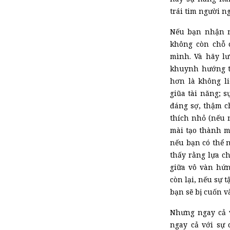
trái tim người ng
Nếu bạn nhận 
không còn chỗ 
mình. Và hãy l
khuynh hướng t
hơn là không l
giũa tài năng; s
đáng sợ, thậm c
thích nhỏ (nếu 
mài tạo thành m
nếu bạn có thể n
thấy rằng lựa c
giữa vô vàn hứn
còn lại, nếu sự 
bạn sẽ bị cuốn v
Nhưng ngay cả v
ngay cả với sự 