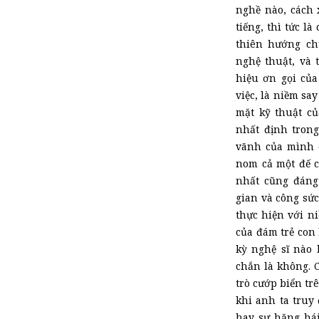
nghề nào, cách 
tiếng,
thì tức là
c
thiên hướng chu
nghệ thuật, và 
hiệu ơn gọi của
việc, là niềm sa
mặt kỹ thuật củ
nhất định trong
vãnh của mình 
nom cả một đế c
nhất cũng đáng
gian và công sức
thực hiện với n
của đám trẻ con
kỳ nghệ sĩ nào 
chắn là không. 
trò cướp biển tr
khi anh ta truy
hay sự hăng hái