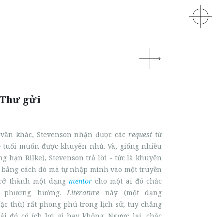
 Thư gửi
văn khác, Stevenson nhận được các
request
từ
 tuổi muốn được khuyên nhủ. Và, giống nhiều
g hạn Rilke), Stevenson trả lời - tức là khuyên
 bằng cách đó mà tự nhập mình vào một truyền
 trở thành một dạng
mentor
cho một ai đó chắc
t phương hướng.
Literature
này (một dạng
ặc thù) rất phong phú trong lịch sử, tuy chẳng
cái đó có ích lợi gì hay không. Ngược lại, chắc