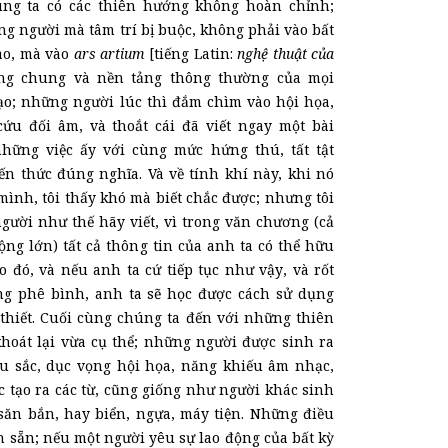
ng ta có
các
thiên hướng không hoàn chỉnh;
g người mà tâm trí bị buộc, không phải vào bất
ào, mà vào
ars artium
[tiếng La
t
in:
nghệ thuật của
ng chung và nền tảng thông thường của mọi
tạo; những ngườ
i
lúc thì đắm chìm vào hội họa,
ứu đối âm, và thoắt cái đã viết ngay một bài
 những việc ấy với cùng mức hứng thú, tất tật
iến thức
đúng nghĩa
. Và về tính khí này, khi nó
ình, tôi thấy khó mà biết chắc được; nhưng tôi
gười như thế hãy viết, vì trong văn chương (cả
ng lớn) tất cả thông tin của anh ta có thể hữu
o đó, và nếu anh ta cứ tiếp tục như
vậy
, và rốt
g phê bình, anh ta sẽ học được cách sử dụng
 thiết. Cuối cùng chúng ta đến với những thiên
hoát lại vừa cụ thể; những người được sinh ra
u sắc, dục vọng hội họa, năng khiếu âm nhạc,
c tạo ra các từ, cũng giống như người khác sinh
 săn bắn, hay biển, ngựa, máy tiện. Những điều
 sẵn; nếu một người yêu sự lao động của bất kỳ