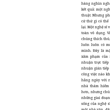
hàng nghìn nghệ 
kết quả: một ng
thuật. Nhưng ph
cứ thứ gì có th
lại. Một nghệ sĩ
toàn vô dụng. V
chúng thích thú,
luôn
luôn
có mộ
mình. Đây là mặ
xâm phạm của n
nhuận trực tiế
nhuận gián tiếp
công việc nào k
hằng ngày với n
nhà thám hiểm 
hơn, nhưng chú
những giai đoạn
sống của nghệ s
một nhà văn,
đây