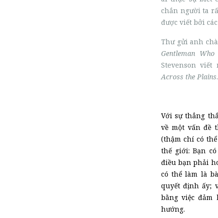
chắn người ta rấ
được viết bởi cá
Thư gửi anh chà
Gentleman Who 
Stevenson viết
Across the Plains
.
Với sự thẳng thắ
về
một vấn đề t
(thậm chí có th
thế giới
: Bạn c
điều bạn phải ho
có thể làm là b
quyết định ấy; v
bằng việc đảm b
hướng.