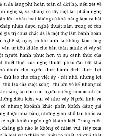
sĩ đã lãng phí hoàn toàn cả đời họ, nếu xét về
hìn nghệ sĩ, và không có lấy một tác phẩm nghệ
ần lớn nhân loại không có khả năng làm ra bất
ể chấp nhận được, nghệ thuật nằm trong số còn
 vô giá trị chưa chắc đã là một thợ làm bánh hoàn
à nghệ sĩ, ngay cả khi anh ta không làm công
 vẫn tự tiêu khiển cho bản thân mình; vì vậy sẽ
t người hạnh phúc hơn vì sự canh thức của
t thiết thực của nghệ thuật: pháo đài bất khả
ó dành cho người thực hành đích thực. Lợi
p
-
thù lao cho công việc ấy
-
rất nhỏ, nhưng lợi
-
thù lao của cuộc sống
-
thì lớn vô kể. Không có
hác mang lại cho con người miếng cơm manh áo
hững điều kiện vui vẻ như vậy. Người lính và
có những khoảnh khắc phấn khích đáng giá
ng được mua bằng những gian khổ tàn khốc và
 tẻ ngắt khiến ngôn ngữ khánh kiệt. Trong cuộc
ĩ chẳng giờ nào là không có niềm vui. Hãy xem
 là loại
sự nghiệp tôi hiểu rõ nhất; và quả thật