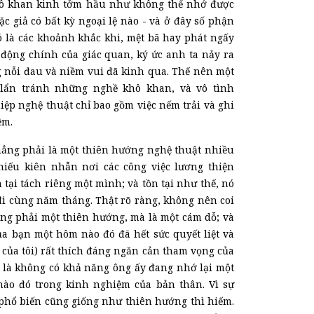
ô khan kinh tởm hầu như không thể nhớ được
c giả có bất kỳ ngoại lệ nào
-
và ở đây số phận
ó là
các
khoảnh khắc khi, mệt bã hay phát ngấy
động chính của giác quan, ký ức anh ta nảy ra
nỗi đau và niềm vui đã kinh qua. Thế nên một
lẩn tránh những nghề khô khan, và vô tình
ệp nghệ thuật chỉ bao gồm việc nếm trải và ghi
ệm
.
ẳng phải là một thiên hướng nghệ thuật nhiều
hiếu kiên nhẫn
nơi
các
công việc lương thiện
 tại tách riêng một mình; và tồn tại như thế, nó
đi cùng năm tháng. Thật rõ ràng, không nên coi
ông phải một thiên hướng, mà là một cám
d
ỗ; và
ủa bạn một hôm nào đó đã hết sức quyết liệt và
của tôi) rất thích đáng ngăn cản tham vọng của
 là không có khả năng ông ấy đang nhớ lại một
 nào đó trong kinh nghiệm của bản thân. Vì sự
 phổ biến cũng giống như thiên hướng thì hiếm.