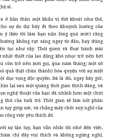
hệ sĩ.
ra
ở
bản thân một khẩu vị dứt khoát như thế,
cho sự do dự: hãy đi theo khuynh hướng của
ưu ý (kẻo tôi làm bạn nản lòng quá
mức
) rằng
hường không rực sáng ngay từ đầu, hay đúng
iên tục như
vậy
. Thói quen và thực hành mài
ự nhất thiết của lao động khó nhọc trở nên bớt
hí còn trở nên mời gọi, qua năm tháng; một sở
nó quả th
ật
chân thành) hòa quyện với sự miệt
ột dục vọng độc quyền. Đã
là
đủ, ngay bây giờ,
hìn lại sau một quãng thời gian thích đáng, và
họn nghệ thuật của bạn đã nhỉnh hơn một chút
g thú của tuổi trẻ. Thời gian sẽ làm
nốt
phần
tận tụy giúp sức, và chẳng mấy chốc suy nghĩ của
ào công việc yêu thích đó.
ới sự tận tụy, bạn
vẫn
nhắc tôi
nhớ đến việc
,
chăm chỉ đầy vui thích và không ngừng nghỉ,