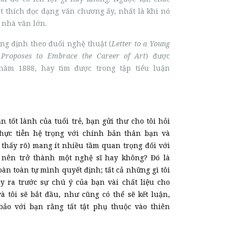
t thích đọc dạng văn chương ấy, nhất là khi nó
c nhà văn lớn.
ng định theo đuổi nghệ thuật (
Letter to a Young
Proposes to Embrace the Career of Art
) được
 năm 1888, hay tìm được trong tập tiểu luận
n tốt lành của tuổi trẻ, bạn
gửi thư cho tôi hỏi
hực tiễn hệ trọng với chính bản thân bạn và
ể thấy rõ) mang ít nhiều
tầm quan trọng đối với
ó nên trở thành một nghệ s
ĩ
hay không? Đó là
àn toàn tự mình quyết định; tất cả những gì tôi
ày ra trước sự chú ý của bạn vài chất liệu cho
à tôi sẽ bắt đầu, như cũng có thể sẽ kết luận,
ảo với bạn rằng tất tật phụ thuộc vào thiên