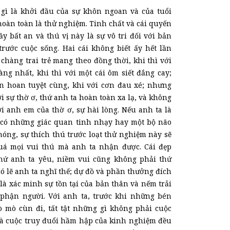
 gì là khởi đầu của sự khôn ngoan và của tuổi
ì hoàn toàn là thử nghiệm.
Tinh chất
và cái quyến
ầy bất an và thú vị này là sự vô tri đối với bản
rước cuộc sống. Hai cái không biết ấy hết lần
 chàng trai trẻ mang theo đồng thời, khi thì với
ng nhất, khi thì với một cái ôm siết đắng cay;
n hoan tuyệt cùng, khi với cơn đau xé; nhưng
i sự thờ ơ, thứ anh ta hoàn toàn xa lạ, và không
i anh em của thờ ơ, sự hài lòng. Nếu anh ta là
có những giác quan tinh nhạy hay một bộ não
óng, sự thích thú trước loạt thử nghiệm này sẽ
uá mọi vui thú mà anh ta nhận được. Cái đẹp
hứ anh ta yêu, niềm vui cũng không phải thứ
có lẽ anh ta nghĩ thế; dự đồ và phần thưởng đích
là xác minh sự tồn tại của bản thân và nếm trải
phận người. Với anh ta, trước khi những bén
ò mò cùn đi, tất tật những gì không phải cuộc
và cuộc truy đuổi hầm hập của kinh nghiệm đều