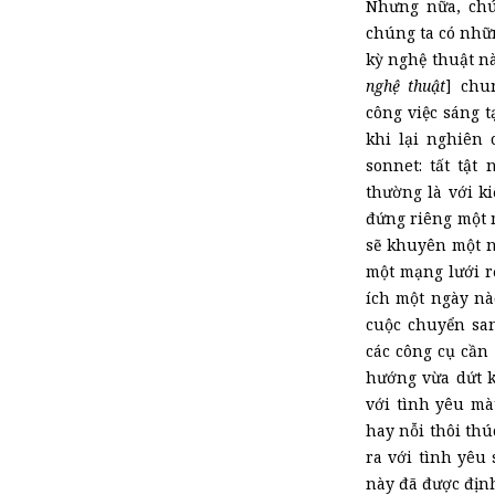
Nhưng nữa
,
chú
chúng ta có nhữn
kỳ nghệ thuật n
nghệ thuật
] chu
công việc sáng 
khi lại
nghiên c
sonnet: tất tật
thường là với k
đứng riêng một m
sẽ khuyên một n
một mạng lưới rộ
ích một ngày nà
cuộc chuyển san
các công cụ cần
hướng vừa dứt k
với tình yêu mà
hay nỗi thôi thú
ra với tình yêu
này đã được định