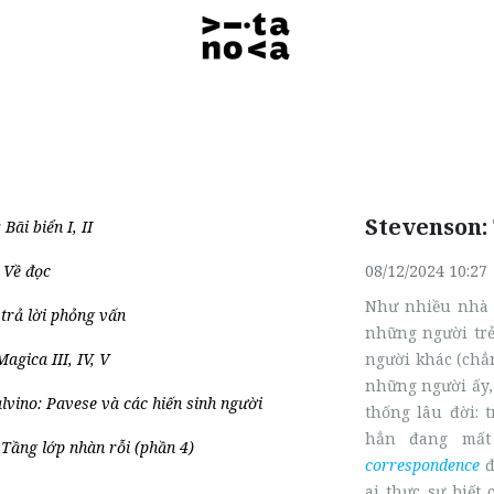
Stevenson:
Bãi biển I, II
 Về đọc
08/12/2024 10:27
Như nhiều nhà 
trả lời phỏng vấn
những người trẻ
agica III, IV, V
người khác (chẳn
những người ấy,
alvino: Pavese và các hiến sinh người
thống lâu đời:
hẳn đang mấ
 Tầng lớp nhàn rỗi (phần 4)
correspondence
đ
ai thực sự biết 