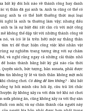
xa bất kỳ đòi hỏi nào về thành công hay danh
ác vị thần đã gọi anh ta. Anh ta cũng có thể có
ng: anh ta có thể biết thưởng thức mọi loại
tôi nghĩ là anh ta thường làm vậy; nhưng dấu
 anh ta là sự biệt đãi rất cần cù với một công
y mê không thể dập tắt với những thành công về
a nó, và (có lẽ là trên hết) một sự thẳng thắn
 tâm trí để thực hiện công việc khó nhằn vặt
cùng sự nghiêm trang tương ứng với sự chăm
hế, và nghĩ rằng ngay cả những cải thiện nhỏ
 để hoàn thành bằng bất kỳ giá nào của thời
. Quyển sách, bức tượng, bản sonata, phải được
iềm tin không lý lẽ và tinh thần không mệt mỏi
 khi chúng chơi.
Có đáng để làm không?
-
khi bất
bỗng tự hỏi mình câu hỏi ấy, câu trả lời chắc
Chuyện ấy không xảy ra với đứa trẻ khi nó chơi
ên sofa phòng ăn, cũng không xảy ra với thợ săn
 đuổi con mồi; và sự chân thành của người này
 của người kia hẳn phải được hợp nhất trong