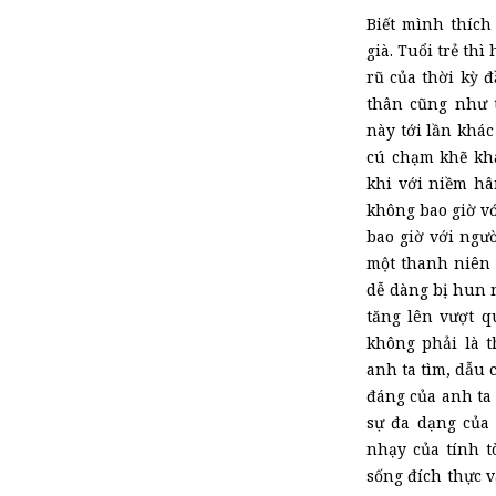
Biết mình thích
già. Tuổi trẻ th
rũ của thời kỳ đ
thân cũng như t
này tới lần khác
cú chạm khẽ khà
khi với niềm hâ
không bao giờ vớ
bao giờ với ngườ
một thanh niên 
dễ dàng bị hun n
tăng lên vượt q
không phải là t
anh ta tìm, dẫu 
đáng của anh ta 
sự đa dạng của 
nhạy của tính t
sống đích thực 