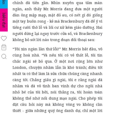
chính đã tiến gần. Nhìn xuyên qua tấm màn
ngăn, anh thấy Mr. Morris đang đưa một người
biểu đạt
đàn ông mập mạp, mặt đỏ au, có nét gì đó giống
một tay buôn rong - kẻ mà Brackenbury đã để ý vì
tiếng cười thô lỗ và lối cư xử kém giáo dưỡng. Hai
người dừng lại ngay trước cửa sổ, và Brackenbury
không bỏ sót lời nào trong đoạn đối thoại sau:
“Tôi xin ngàn lần thứ lỗi!” Mr. Morris bắt đầu, vô
cùng hoà nhã. “Và nếu tôi có vẻ thất lễ, tôi tin
chắc ngài sẽ bỏ qua. Ở một nơi rộng lớn như
London, chuyện nhầm lẫn là khó tránh; điều tốt
nhất ta có thể làm là sửa chữa chúng càng nhanh
càng tốt. Chẳng giấu gì ngài, tôi e rằng ngài đã
nhầm và đã vô tình ban vinh dự cho ngôi nhà
nhỏ bé của tôi bởi, nói thẳng ra, tôi hoàn toàn
không thể nhớ nổi dung mạo ngài. Cho phép tôi
đặt câu hỏi này mà không vòng vo không cần
thiết - giữa những quý ông danh dự, chỉ một lời