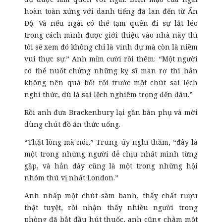
hoàn toàn xứng với danh tiếng đã lan đến từ Ấn
Độ. Và nếu ngài có thể tạm quên đi sự lắt léo
trong cách mình được giới thiệu vào nhà này thì
tôi sẽ xem đó không chỉ là vinh dự mà còn là niềm
vui thực sự.” Anh mỉm cười rồi thêm: “Một người
có thể nuốt chửng những kỵ sĩ man rợ thì hẳn
không nên quá bối rối trước một chút sai lệch
nghi thức, dù là sai lệch nghiêm trọng đến đâu.”
Rồi anh đưa Brackenbury lại gần bàn phụ và mời
dùng chút đồ ăn thức uống.
“Thật lòng mà nói,” Trung úy nghĩ thầm, “đây là
một trong những người dễ chịu nhất mình từng
gặp, và hẳn đây cũng là một trong những hội
nhóm thú vị nhất London.”
Anh nhấp một chút sâm banh, thấy chất rượu
thật tuyệt, rồi nhận thấy nhiều người trong
phòng đã bắt đầu hút thuốc, anh cũng châm một