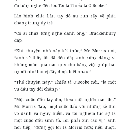
đã từng nghe đến tôi. Tôi là Thiếu tá O’Rooke.”
Lão binh chìa bàn tay đỏ au run rẩy về phía
chàng trung úy trẻ.
“Có ai chưa từng nghe danh ông,” Brackenbury
đáp.
“Khi chuyện nhỏ này kết thúc,” Mr. Morris nói,
“anh sẽ thấy tôi đã đền đáp anh xứng đáng; vì
không món quà nào quý cho bằng việc giúp hai
người như hai vị đây được biết nhau.”
“Thế chuyện này,” Thiếu tá O’Rooke nói, “là một
vụ đấu tay đôi chăng?”
“Một cuộc đấu tay đôi, theo một nghĩa nào đó,”
Mr. Morris đáp, “một cuộc đấu với những kẻ thù
vô danh và nguy hiểm, và tôi nghiêm túc sợ là
một cuộc đấu sinh tử. Tôi phải xin các vị,” anh
nói tiếp, “đừng gọi tôi là Morris nữa; nếu được,