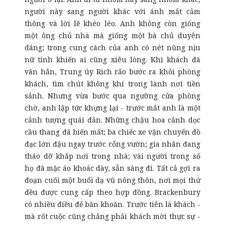
người này sang người khác với ánh mắt cảm
thông và lời lẽ khéo léo. Anh không còn giống
một ông chủ nhà mà giống một bà chủ duyên
dáng; trong cung cách của anh có nét nũng nịu
nữ tính khiến ai cũng xiêu lòng. Khi khách đã
vãn hẳn, Trung úy Rich rảo bước ra khỏi phòng
khách, tìm chút không khí trong lành nơi tiền
sảnh. Nhưng vừa bước qua ngưỡng cửa phòng
chờ, anh lập tức khựng lại - trước mắt anh là một
cảnh tượng quái đản. Những chậu hoa cảnh dọc
cầu thang đã biến mất; ba chiếc xe vận chuyển đồ
đạc lớn đậu ngay trước cổng vườn; gia nhân đang
tháo dỡ khắp nơi trong nhà; vài người trong số
họ đã mặc áo khoác dày, sẵn sàng đi. Tất cả gợi ra
đoạn cuối một buổi dạ vũ nông thôn, nơi mọi thứ
đều được cung cấp theo hợp đồng. Brackenbury
có nhiều điều để băn khoăn. Trước tiên là khách -
mà rốt cuộc cũng chẳng phải khách mời thực sự -