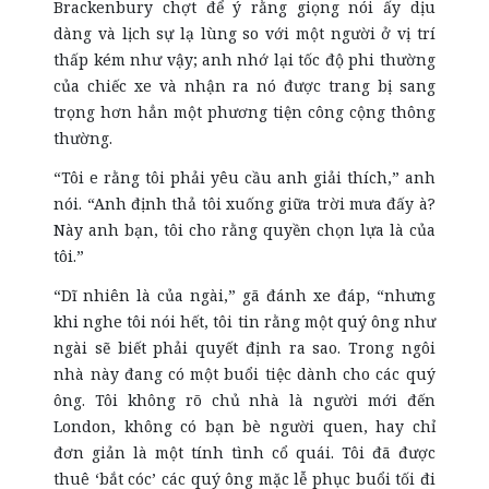
Brackenbury chợt để ý rằng giọng nói ấy dịu
dàng và lịch sự lạ lùng so với một người ở vị trí
thấp kém như vậy; anh nhớ lại tốc độ phi thường
của chiếc xe và nhận ra nó được trang bị sang
trọng hơn hẳn một phương tiện công cộng thông
thường.
“Tôi e rằng tôi phải yêu cầu anh giải thích,” anh
nói. “Anh định thả tôi xuống giữa trời mưa đấy à?
Này anh bạn, tôi cho rằng quyền chọn lựa là của
tôi.”
“Dĩ nhiên là của ngài,” gã đánh xe đáp, “nhưng
khi nghe tôi nói hết, tôi tin rằng một quý ông như
ngài sẽ biết phải quyết định ra sao. Trong ngôi
nhà này đang có một buổi tiệc dành cho các quý
ông. Tôi không rõ chủ nhà là người mới đến
London, không có bạn bè người quen, hay chỉ
đơn giản là một tính tình cổ quái. Tôi đã được
thuê ‘bắt cóc’ các quý ông mặc lễ phục buổi tối đi