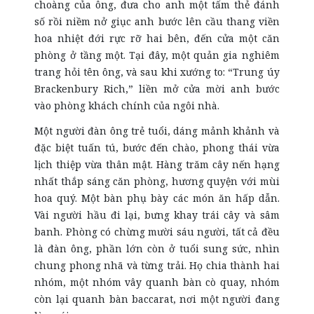
choàng của ông, đưa cho anh một tấm thẻ đánh
số rồi niềm nở giục anh bước lên cầu thang viền
hoa nhiệt đới rực rỡ hai bên, đến cửa một căn
phòng ở tầng một. Tại đây, một quản gia nghiêm
trang hỏi tên ông, và sau khi xướng to: “Trung úy
Brackenbury Rich,” liền mở cửa mời anh bước
vào phòng khách chính của ngôi nhà.
Một người đàn ông trẻ tuổi, dáng mảnh khảnh và
đặc biệt tuấn tú, bước đến chào, phong thái vừa
lịch thiệp vừa thân mật. Hàng trăm cây nến hạng
nhất thắp sáng căn phòng, hương quyện với mùi
hoa quý. Một bàn phụ bày các món ăn hấp dẫn.
Vài người hầu đi lại, bưng khay trái cây và sâm
banh. Phòng có chừng mười sáu người, tất cả đều
là đàn ông, phần lớn còn ở tuổi sung sức, nhìn
chung phong nhã và từng trải. Họ chia thành hai
nhóm, một nhóm vây quanh bàn cò quay, nhóm
còn lại quanh bàn baccarat, nơi một người đang