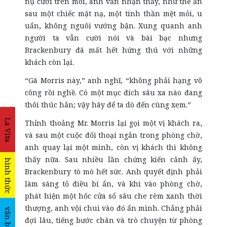
nụ cười trên môi, anh vẫn nhận thấy, như thể ẩn
sau một chiếc mặt nạ, một tinh thần mệt mỏi, u
uẩn, không nguôi vướng bận. Xung quanh anh
người ta vẫn cười nói và bài bạc nhưng
Brackenbury đã mất hết hứng thú với những
khách còn lại.
“Gã Morris này,” anh nghĩ, “không phải hạng vô
công rồi nghề. Có một mục đích sâu xa nào đang
thôi thúc hắn; vậy hãy để ta dò đến cùng xem.”
La Vita
Thỉnh thoảng Mr. Morris lại gọi một vị khách ra,
và sau một cuộc đối thoại ngắn trong phòng chờ,
anh quay lại một mình, còn vị khách thì không
thấy nữa. Sau nhiều lần chứng kiến cảnh ấy,
hình thức
Brackenbury tò mò hết sức. Anh quyết định phải
làm sáng tỏ điều bí ẩn, và khi vào phòng chờ,
phát hiện một hốc cửa sổ sâu che rèm xanh thời
thượng, anh vội chui vào đó ẩn mình. Chẳng phải
văn bản
đợi lâu, tiếng bước chân và trò chuyện từ phòng