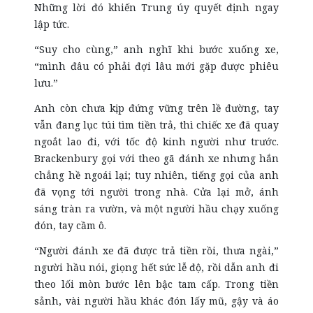
Những lời đó khiến Trung úy quyết định ngay
lập tức.
“Suy cho cùng,” anh nghĩ khi bước xuống xe,
“mình đâu có phải đợi lâu mới gặp được phiêu
lưu.”
Anh còn chưa kịp đứng vững trên lề đường, tay
vẫn đang lục túi tìm tiền trả, thì chiếc xe đã quay
ngoắt lao đi, với tốc độ kinh người như trước.
Brackenbury gọi với theo gã đánh xe nhưng hắn
chẳng
hề ngoái lại; tuy nhiên, tiếng gọi của
anh
đã vọng tới người trong nhà. Cửa lại mở, ánh
sáng tràn ra vườn, và một người hầu chạy xuống
đón, tay cầm ô.
“Người đánh xe đã được trả tiền rồi, thưa ngài,”
người hầu nói, giọng hết sức lễ độ, rồi dẫn anh đi
theo lối mòn bước lên bậc tam cấp. Trong tiền
sảnh, vài người hầu khác đón lấy mũ, gậy và áo