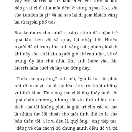
Vậy Mr. Morris là ai? Mục đích của anh ta khi
đóng vai chủ nhà một đêm ở vùng ngoại ô xa xôi
của London là gì? Và tại sao lại đi gom khách vãng
lai từ ngoài phố tới?
Brackenbury chợt nhớ ra rằng mình đã chậm trễ
quá lâu, bèn vội vã quay lại nhập hội. Nhiều
người đã đi trong lúc anh vắng mặt; phòng khách
khi nãy còn chật kín người giờ chỉ còn năm, kể cả
trung úy lẫn chủ nhà. Khi anh bước vào, Mr.
Morris mỉm cười và lập tức đứng dậy.
“Thưa các quý ông,” anh nói, “giờ là lúc tôi phải
nói rõ lý do vì sao tôi lại lừa các vị rời khỏi những
vui thú khác. Tôi mong các vị không thấy buổi tối
quá chán chường, nhưng tôi xin thú nhận, mục
đích của tôi không phải là giải trí cho các vị, mà
là nhằm tìm lối thoát cho một tình thế éo le của
bản thân tôi. Các vị đều là quý ông,” ông tiếp tục,
“dáng vẻ của các vị đủ chứng minh điều đó và tôi