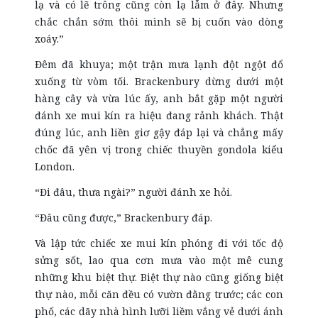
lạ và có lẽ trông cũng còn lạ lẫm ở đây. Nhưng
chắc chắn sớm thôi mình sẽ bị cuốn vào dòng
xoáy.”
Đêm đã khuya; một trận mưa lạnh đột ngột đổ
xuống từ vòm tối. Brackenbury dừng dưới một
hàng cây và vừa lúc ấy, anh bắt gặp một người
đánh xe mui kín ra hiệu đang rảnh khách. Thật
đúng lúc, anh liền giơ gậy đáp lại và chẳng mấy
chốc đã yên vị trong chiếc thuyền gondola kiểu
London.
“Đi đâu, thưa ngài?” người đánh xe hỏi.
“Đâu cũng được,” Brackenbury đáp.
Và lập tức chiếc xe mui kín phóng đi với tốc độ
sửng sốt, lao qua cơn mưa vào một mê cung
những khu biệt thự. Biệt thự nào cũng giống biệt
thự nào, mỗi căn đều có vườn đằng trước; các con
phố, các dãy nhà hình lưỡi liềm vắng vẻ dưới ánh