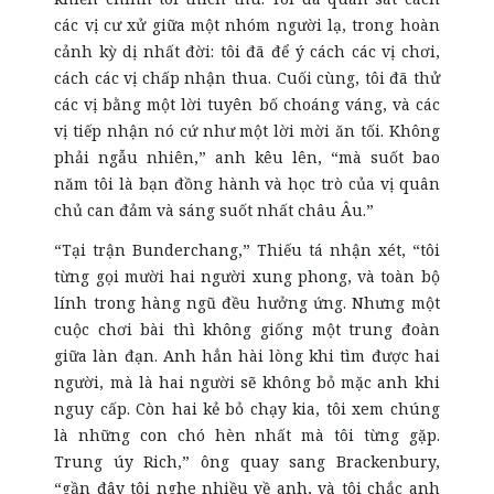
các vị cư xử giữa một nhóm người lạ, trong hoàn
cảnh kỳ dị nhất đời: tôi đã để ý cách các vị chơi,
cách các vị chấp nhận thua. Cuối cùng, tôi đã thử
các vị bằng một lời tuyên bố choáng váng, và các
vị tiếp nhận nó cứ như một lời mời ăn tối. Không
phải ngẫu nhiên,” anh kêu lên, “mà suốt bao
năm tôi là bạn đồng hành và học trò của vị quân
chủ can đảm và sáng suốt nhất châu Âu.”
“Tại trận Bunderchang,” Thiếu tá nhận xét, “tôi
từng gọi mười hai người xung phong, và toàn bộ
lính trong hàng ngũ đều hưởng ứng. Nhưng một
cuộc chơi bài thì không giống một trung đoàn
giữa làn đạn. Anh hẳn hài lòng khi tìm được hai
người, mà là hai người sẽ không bỏ mặc anh khi
nguy cấp. Còn hai kẻ bỏ chạy kia, tôi xem chúng
là những con chó hèn nhất mà tôi từng gặp.
Trung úy Rich,” ông quay sang Brackenbury,
“gần đây tôi nghe nhiều về anh, và tôi chắc anh