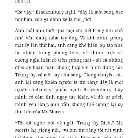
làm cái.
“Ra vậy,” Brackenbury nghĩ, “đây là một sòng bạc
tư nhân, còn gã đánh xe là môi giới.”
Ánh mắt
anh
lướt qua mọi chi tiết trong khi chủ
nhà vẫn đang nắm tay ông. Và khi nhìn gương
mặt ấy lần thứ hai,
anh
càng khó hiểu. Sự tao nhã
tự nhiên trong phong thái, vẻ chính trực và
cương nghị hiện rõ trên gương mặt - tất cả những
điều ấy hoàn toàn không hợp với hình dung của
Trung úy về một tay chủ sòng. Giọng chuyện của
anh lại càng khiến người ta tin rằng đây là một
người có địa vị và phẩm hạnh. Brackenbury thấy
mình có cảm tình ngay tức khắc, và dù tự trách
mình yếu lòng,
anh
vẫn không thể cưỡng lại sự
thu hút của Mr. Morris.
“Tôi đã nghe nói về ngài, Trung úy Rich,” Mr.
Morris hạ giọng nói, “và xin tin rằng tôi rất vinh
dự được làm quen với ngài. Diện mạo của ngài