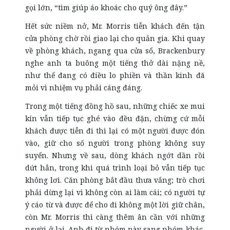
gọi lớn, “tìm giúp áo khoác cho quý ông đây.”
Hết sức niềm nở, Mr. Morris tiễn khách đến tận
cửa phòng chờ rồi giao lại cho quản gia. Khi quay
về phòng khách, ngang qua cửa sổ, Brackenbury
nghe anh ta buông một tiếng thở dài nặng nề,
như thể đang có điều lo phiền và thần kinh đã
mỏi vì nhiệm vụ phải cáng đáng.
Trong một tiếng đồng hồ sau, những chiếc xe mui
kín vẫn tiếp tục ghé vào đều đặn, chừng cứ mỗi
khách được tiễn đi thì lại có một người được đón
vào, giữ cho số người trong phòng không suy
suyển. Nhưng về sau, dòng khách ngớt dần rồi
dứt hẳn, trong khi quá trình loại bỏ vẫn tiếp tục
không lơi. Căn phòng bắt đầu thưa vắng; trò chơi
phải dừng lại vì không còn ai làm cái; có người tự
ý cáo từ và được để cho đi không một lời giữ chân,
còn Mr. Morris thì càng thêm ân cần với những
người ở lại. Anh đi từ nhóm này sang nhóm khác,