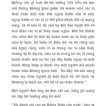
không cần gì hơn để tin tưởng. Vậy nên tôi xin
nói thẳng không giấu giếm: tôi muốn nhờ các vị
thực hiện một việc vừa nguy hiểm vừa tế nhị;
nguy hiểm vì các vị có thể phải đánh đổi cả mạng
sống, và tế nhị vì tôi cần sự kín đáo tuyệt đối về
mọi điều các vị sẽ thấy hoặc nghe. Một lời thỉnh
cầu như thế từ một kẻ hoàn toàn xa lạ thật gần
như lố bịch, tôi hiểu rõ điều đó; và tôi cũng xin
nói ngay rằng, nếu có ai trong các vị cảm thấy
chừng ấy là đủ rồi, nếu có ai trong số các vị rùng
mình trước một sự tin cậy đầy hiểm nguy và một
hành động hiệp sĩ dành cho một người mà mình
hoàn toàn không quen biết - thì đây, tôi sẵn sàng
chìa tay chúc người ấy một buổi tối tốt lành và
thượng lộ bình an, với tất cả sự chân thành.”
Một người đàn ông da đen rất cao, lưng gù nặng
nề, lập tức hưởng ứng lời mời.
“Tôi đánh giá cao sự thẳng thắn của ngài,” ông ta