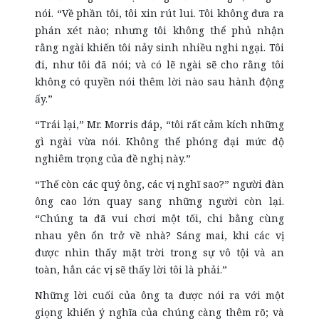
nói. “Về phần tôi, tôi xin rút lui. Tôi không đưa ra
phán xét nào; nhưng tôi không thể phủ nhận
rằng ngài khiến tôi nảy sinh nhiều nghi ngại. Tôi
đi, như tôi đã nói; và có lẽ ngài sẽ cho rằng tôi
không có quyền nói thêm lời nào sau hành động
ấy.”
“Trái lại,” Mr. Morris đáp, “tôi rất cảm kích những
gì ngài vừa nói. Không thể phóng đại mức độ
nghiêm trọng của đề nghị này.”
“Thế còn các quý ông, các vị nghĩ sao?” người đàn
ông cao lớn quay sang những người còn lại.
“Chúng ta đã vui chơi một tối, chi bằng cùng
nhau yên ổn trở về nhà? Sáng mai, khi các vị
được nhìn thấy mặt trời trong sự vô tội và an
toàn, hẳn các vị sẽ thấy lời tôi là phải.”
Những lời cuối của ông ta được nói ra với một
giọng khiến ý nghĩa của chúng càng thêm rõ; và