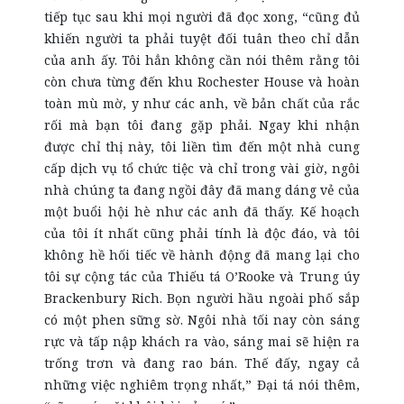
tiếp tục sau khi mọi người đã đọc xong, “cũng đủ
khiến người ta phải tuyệt đối tuân theo chỉ dẫn
của anh ấy. Tôi hẳn không cần nói thêm rằng tôi
còn chưa từng đến khu Rochester House và hoàn
toàn mù mờ, y như các anh, về bản chất của rắc
rối mà bạn tôi đang gặp phải. Ngay khi nhận
được chỉ thị này, tôi liền tìm đến một nhà cung
cấp dịch vụ tổ chức tiệc và chỉ trong vài giờ, ngôi
nhà chúng ta đang ngồi đây đã mang dáng vẻ của
một buổi hội hè như các anh đã thấy. Kế hoạch
của tôi ít nhất cũng phải tính là độc đáo, và tôi
không hề hối tiếc về hành động đã mang lại cho
tôi sự cộng tác của Thiếu tá O’Rooke và Trung úy
Brackenbury Rich. Bọn người hầu ngoài phố sắp
có một phen sững sờ. Ngôi nhà tối nay còn sáng
rực và tấp nập khách ra vào, sáng mai sẽ hiện ra
trống trơn và đang rao bán. Thế đấy, ngay cả
những việc nghiêm trọng nhất,” Đại tá nói thêm,