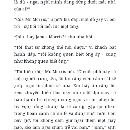
là đủ - ngài nghĩ mình đang đứng dưới mái nhà
của ai?”
“Của Mr. Morris,” người kia đáp, mặt đỏ gay vì bối
rối - sự bối rối mỗi lúc một tăng.
“John hay James Morris?” chủ nhà hỏi.
“Tôi thật sự không thể nói được,” vị khách bất
hạnh đáp. “Tôi không quen biết ông ấy - cũng
như không quen biết ông.”
“Tôi hiểu rồi,” Mr. Morris nói. “Ở cuối phố này có
một người trùng tên; tôi tin rằng viên cảnh sát sẽ
giúp ngài tìm được số nhà. Xin hãy tin rằng tôi
xem chuyện hiểu lầm này như một dịp may có
hân hạnh trò chuyện cùng ngài và cho phép tôi
hy vọng rằng chúng ta sẽ có dịp gặp lại nhau
trong hoàn cảnh chỉnh tề và đúng mực hơn. Còn
bây giờ, tôi không dám giữ ngài thêm một giây
nào, kẻo làm ngài chậm trễ với bạn.” “John,” anh