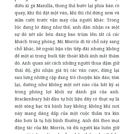
điếu xì gà Manilla, thong thả bước lại phía bàn cò
quay, khi thì đặt một ván, khi thì chỉ đứng xem và
mỉm cười trước vận may của người khác. Trong
lúc đang lơ đãng như thế, anh dần nhận ra một
sự dò xét sắc bén đang bao trùm lên tất cả các
khách trong phòng. Mr. Morris đi từ chỗ này sang
chỗ khác, bề ngoài bận rộn tiếp đãi nhưng không
để một ai trong buổi tiệc thoát khỏi ánh mắt thăm
dò. Anh quan sát cách những người thua đậm giữ
thái độ, ghi nhận giá trị các ván cược, dừng lại
sau lưng những cặp đang trò chuyện kín đáo; tóm
lại, dường như không một nét nào của bất kỳ ai
trong phòng lọt khỏi sự đánh giá của anh.
Brackenbury bắt đầu tự hỏi liệu đây có thực sự là
một sòng bạc trá hình hay không: không khí nơi
này mang dáng dấp của một cuộc thẩm tra kín
đáo hơn là tụ hội bình thường. Anh dõi theo mọi
động tác của Mr. Morris, và dù người kia luôn giữ