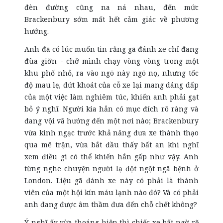
đèn đường cũng na ná nhau, đến mức
Brackenbury sớm mất hết cảm giác về phương
hướng.
Anh đã có lúc muốn tin rằng gã đánh xe chỉ đang
đùa giỡn - chở mình chạy vòng vòng trong một
khu phố nhỏ, ra vào ngõ này ngõ nọ, nhưng tốc
độ mau lẹ, dứt khoát của cỗ xe lại mang dáng dấp
của một việc làm nghiêm túc, khiến anh phải gạt
bỏ ý nghĩ. Người kia hẳn có mục đích rõ ràng và
đang vội vã hướng đến một nơi nào; Brackenbury
vừa kinh ngạc trước khả năng đưa xe thành thạo
qua mê trận, vừa bắt đầu thấy bất an khi nghĩ
xem điều gì có thể khiến hắn gấp như vậy. Anh
từng nghe chuyện người lạ đột ngột ngã bệnh ở
London. Liệu gã đánh xe này có phải là thành
viên của một hội kín máu lạnh nào đó? Và có phải
anh đang được âm thầm đưa đến chỗ chết không?
Ý nghĩ ấy vừa thoáng hiện thì chiếc xe bất ngờ rẽ