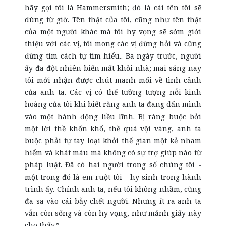
hãy gọi tôi là Hammersmith; đó là cái tên tôi sẽ
dùng từ giờ. Tên thật của tôi, cũng như tên thật
của một người khác mà tôi hy vọng sẽ sớm giới
thiệu với các vị, tôi mong các vị đừng hỏi và cũng
đừng tìm cách tự tìm hiểu.. Ba ngày trước, người
ấy đã đột nhiên biến mất khỏi nhà; mãi sáng nay
tôi mới nhận được chút manh mối về tình cảnh
của anh ta. Các vị có thể tưởng tượng nỗi kinh
hoàng của tôi khi biết rằng anh ta đang dấn mình
vào một hành động liều lĩnh. Bị ràng buộc bởi
một lời thề khốn khổ, thề quá vội vàng, anh ta
buộc phải tự tay loại khỏi thế gian một kẻ nham
hiểm và khát máu mà không có sự trợ giúp nào từ
pháp luật. Đã có hai người trong số chúng tôi -
một trong đó là em ruột tôi - hy sinh trong hành
trình ấy. Chính anh ta, nếu tôi không nhầm, cũng
đã sa vào cái bẫy chết người. Nhưng ít ra anh ta
vẫn còn sống và còn hy vọng, như mảnh giấy này
cho thấy.”