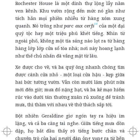
Rochester House là một dinh thự lộng lẫy nằm
ven kênh. Khu vườn rộng đến mức nó gần như
tách hẳn mọi phiền nhiễu từ hàng xóm xung
[1]
quanh. Nó trông như
parc aux cerfs
của một đại
quý tộc hay một triệu phú khét tiếng. Nhìn từ
ngoài phố, không một tia sáng nào lọt ra từ hàng
hàng lớp lớp cửa sổ tòa nhà; nơi này hoang lạnh
như thể chủ nhân đã vắng mặt từ lâu.
Xe được cho về, và ba quý ông nhanh chóng tìm
được cánh cửa nhỏ - một loại cửa hậu - kẹp giữa
hai bức tường vườn. Vẫn còn mười lăm phút nữa
mới đến giờ; mưa đổ nặng hạt, và ba kẻ mạo hiểm
rúc vào dưới tán thường xuân rủ xuống để tránh
mưa, thì thầm với nhau về thử thách sắp tới.
Đột nhiên Geraldine giơ ngón tay ra hiệu im
lặng, và cả ba căng tai nghe. Giữa tiếng mưa dồn
dập, họ bắt đầu thấy rõ tiếng bước chân và
chuyện trò của hai người đàn ông vọng ra từ bên