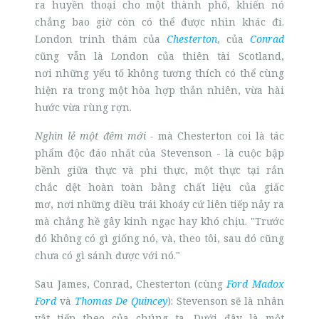
ra huyền thoại cho một thành phố, khiến nó
chẳng bao giờ còn có thể được nhìn khác đi.
London trinh thám của
Chesterton
, của
Conrad
cũng vẫn là London của thiên tài Scotland,
nơi những yếu tố không tương thích có thể cùng
hiện ra trong một hòa hợp thản nhiên, vừa hài
hước vừa rùng rợn.
Nghìn lẻ một đêm mới -
mà Chesterton coi là tác
phẩm độc đáo nhất của Stevenson - là cuộc bập
bềnh giữa thực và phi thực, một thực tại rắn
chắc dệt hoàn toàn bằng chất liệu của giấc
mơ, nơi những điều trái khoáy cứ liên tiếp nảy ra
mà chẳng hề gây kinh ngạc hay khó chịu. "Trước
đó không có gì giống nó, và, theo tôi, sau đó cũng
chưa có gì sánh được với nó."
Sau James, Conrad, Chesterton (cùng
Ford Madox
Ford
và
Thomas De Quincey
): Stevenson sẽ là nhân
vật tiếp theo của chúng ta. Dưới đây là một