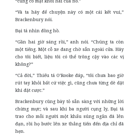
“cũng có mặt khôi hài của nó.”
“Và ta hãy để chuyện này có một cái kết vui,”
Brackenbury nói.
Đại tá nhìn đồng hồ.
“Gần hai giờ sáng rồi,” anh nói. “Chúng ta còn
một tiếng. Một cỗ xe đang chờ sẵn ngoài cửa. Hãy
cho tôi biết, liệu tôi có thể trông cậy vào các vị
không?”
“Cả đời,” Thiếu tá O’Rooke đáp, “tôi chưa bao giờ
rút tay khỏi bất cứ việc gì, cũng chưa từng dè dặt
khi đặt cược.”
Brackenbury cũng bày tỏ sẵn sàng với những lời
chừng mực; và sau khi ba người cụng ly, Đại tá
trao cho mỗi người một khẩu súng ngắn đã lên
đạn, rồi họ bước lên xe thẳng tiến đến địa chỉ đã
hẹn.