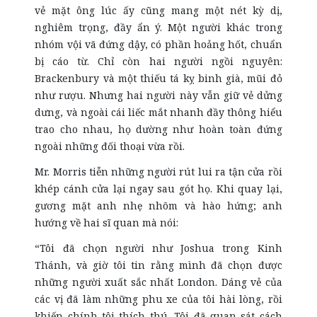
vẻ mặt ông lúc ấy cũng mang một nét kỳ dị,
nghiêm trọng, đầy ẩn ý. Một người khác trong
nhóm vội vã đứng dậy, có phần hoảng hốt, chuẩn
bị cáo từ. Chỉ còn hai người ngồi nguyên:
Brackenbury và một thiếu tá kỵ binh già, mũi đỏ
như rượu. Nhưng hai người này vẫn giữ vẻ dửng
dưng, và ngoài cái liếc mắt nhanh đầy thông hiểu
trao cho nhau, họ dường như hoàn toàn đứng
ngoài những đối thoại vừa rồi.
Mr. Morris tiễn những người rút lui ra tận cửa rồi
khép cánh cửa lại ngay sau gót họ. Khi quay lại,
gương mặt anh nhẹ nhõm và hào hứng; anh
hướng về hai sĩ quan mà nói:
“Tôi đã chọn người như Joshua trong Kinh
Thánh, và giờ tôi tin rằng mình đã chọn được
những người xuất sắc nhất London. Dáng vẻ của
các vị đã làm những phu xe của tôi hài lòng, rồi
khiến chính tôi thích thú. Tôi đã quan sát cách