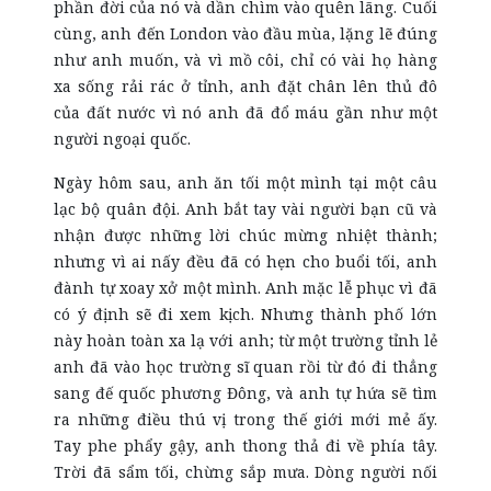
phần đời của nó và dần chìm vào quên lãng. Cuối
cùng, anh đến London vào đầu mùa, lặng lẽ đúng
như anh muốn, và vì mồ côi, chỉ có vài họ hàng
xa sống rải rác ở tỉnh, anh đặt chân lên thủ đô
của đất nước vì nó anh đã đổ máu gần như một
người ngoại quốc.
Ngày hôm sau, anh ăn tối một mình tại một câu
lạc bộ quân đội. Anh bắt tay vài người bạn cũ và
nhận được những lời chúc mừng nhiệt thành;
nhưng vì ai nấy đều đã có hẹn cho buổi tối, anh
đành tự xoay xở một mình. Anh mặc lễ phục vì đã
có ý định sẽ đi xem kịch. Nhưng thành phố lớn
này hoàn toàn xa lạ với anh; từ một trường tỉnh lẻ
anh đã vào học trường sĩ quan rồi từ đó đi thẳng
sang đế quốc phương Đông, và anh tự hứa sẽ tìm
ra những điều thú vị trong thế giới mới mẻ ấy.
Tay phe phẩy gậy, anh thong thả đi về phía tây.
Trời đã sẩm tối, chừng sắp mưa. Dòng người nối