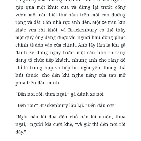
gấp qua một khúc cua và dừng lại trước cổng
vườn một căn biệt thự nằm trên một con đường
rộng và dài. Căn nhà rực ánh đèn. Một xe mui kín
khác vừa rời khỏi, và Brackenbury có thể thấy
một quý ông đang được vài người hầu đồng phục
chỉnh tề đón vào cửa chính. Anh lấy làm lạ khi gã
đánh xe dừng ngay trước một căn nhà rõ ràng
đang tổ chức tiếp khách, nhưng anh cho rằng đó
chỉ là trùng hợp và tiếp tục ngồi yên, thong thả
hút thuốc, cho đến khi nghe tiếng cửa sập mở
phía trên đầu mình.
“Đến nơi rồi, thưa ngài,” gã đánh xe nói.
“Đến rồi?” Brackenbury lặp lại. “Đến đâu cơ?”
“Ngài bảo tôi đưa đến chỗ nào tôi muốn, thưa
ngài,” người kia cười khẽ, “và giờ thì đến nơi rồi
đấy.”