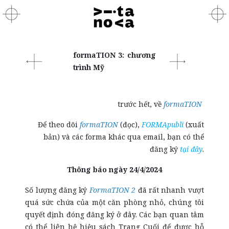
formaTION 3: chương
trình Mỹ
trước hết, về
formaTION
Để theo dõi
formaTION
(đọc),
FORMApubli
(xuất
bản) và các forma khác qua email, bạn có thể
đăng ký
tại đây
.
Thông báo n
gày 24/4/2024
Số lượng đăng ký
FormaTION 2
đã rất nhanh vượt
quá sức chứa của một căn phòng nhỏ, chúng tôi
quyết định đóng đăng ký ở đây. Các bạn quan tâm
có thể liên hệ hiệu sách Trang Cuối để được hỗ