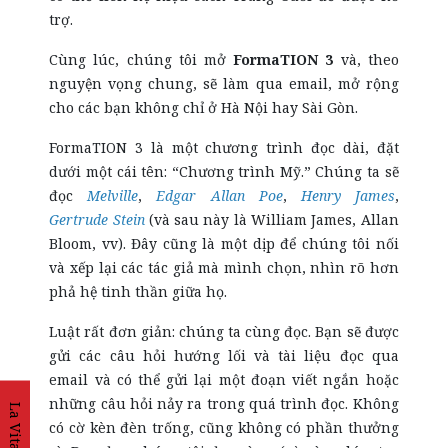
trợ.
Cùng lúc, chúng tôi mở
FormaTION 3
và, theo
nguyện vọng chung, sẽ làm qua email, mở rộng
cho các bạn không chỉ ở Hà Nội hay Sài Gòn.
FormaTION 3 là một chương trình đọc dài, đặt
dưới một cái tên: “Chương trình Mỹ.” Chúng ta sẽ
đọc
Melville
,
Edgar Allan Poe
,
Henry James
,
Gertrude Stein
(và sau này là William James, Allan
Bloom, vv). Đây cũng là một dịp để chúng tôi nối
và xếp lại các tác giả mà mình chọn, nhìn rõ hơn
phả hệ tinh thần giữa họ.
Luật rất đơn giản: chúng ta cùng đọc. Bạn sẽ được
gửi các câu hỏi hướng lối và tài liệu đọc qua
email và có thể gửi lại một đoạn viết ngắn hoặc
những câu hỏi nảy ra trong quá trình đọc. Không
La Vita
có cờ kèn đèn trống, cũng không có phần thưởng