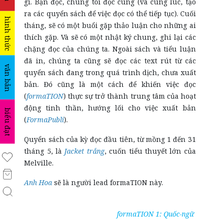
gì. Bạn đọc, chúng tôi đọc cùng (và cùng lúc, tạo
ra các quyển sách để việc đọc có thể tiếp tục). Cuối
hình thức
tháng, sẽ có một buổi gặp thảo luận cho những ai
thích gặp. Và sẽ có một nhật ký chung, ghi lại các
chặng đọc của chúng ta. Ngoài sách và tiểu luận
đã in, chúng ta cũng sẽ đọc các text rút từ các
văn bản
quyển sách đang trong quá trình dịch, chưa xuất
bản. Đó cũng là một cách để khiến việc đọc
(
formaTION
) thực sự trở thành trung tâm của hoạt
động tinh thần, hướng lối cho việc xuất bản
biểu đạt
(
FormaPubli
).
Quyển sách của kỳ đọc đầu tiên, từ mồng 1 đến 31
tháng 5, là
Jacket trắng
, cuốn tiểu thuyết lớn của
Melville.
Anh Hoa
sẽ là người lead formaTION này.
formaTION 1: Quốc-ngữ