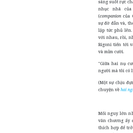
sáng suốt rực ch
nhục nhã của
(
companion
của C
sự đờ đẫn và, t
lập tức phủ lên.
với nhau, rồi, n
Rigoni tiến tới 
và mỉm cười.
"Giữa hai nụ cư
người mà tôi có
(Một sự chịu đự
chuyện về
hai ng
Mối nguy lớn nh
văn chương ấy đ
thích hợp để tr