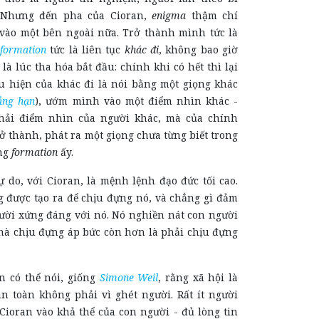
. Nhưng đến pha của Cioran,
enigma
thậm chí
vào một bên ngoài nữa. Trở thành mình tức là
formation
tức là liên tục
khác đi
, không bao giờ
 là lúc tha hóa bắt đầu: chính khi có hết thì lại
ểu hiện của khác đi là nói bằng một giọng khác
ẳng hạn
), ướm mình vào một điểm nhìn khác -
ải điểm nhìn của người khác, mà của chính
ở thành, phát ra một giọng chưa từng biết trong
ong
formation
ấy.
tự do, với Cioran, là mệnh lệnh đạo đức tối cao.
 được tạo ra để chịu đựng nó, và chẳng gì đảm
ười xứng đáng với nó. Nó nghiền nát con người
thà chịu đựng áp bức còn hơn là phải chịu đựng
n có thể nói, giống
Simone Weil
, rằng xã hội là
àn toàn không phải vì ghét người. Rất ít người
Cioran vào khả thể của con người - đủ lòng tin