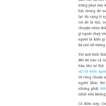
trừng phạt này 
hội (trong đó
m
lại: tội càng ít
coi đó là tội),
chuyện nhìn thẳn
gì ngoài chạy v
người là kiểu gì
đã nói rất tườn
Với một tinh th
đến lúc
nào cả. S
hằn lên tư thế
nữ rất khôn ngo
vô cùng chuẩn xá
người khác th
nhưng phải
hiế
nhất: nếu không 
Cả điều này, Ci