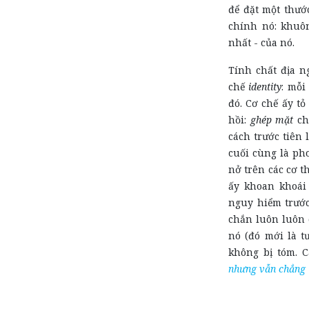
để đặt một thướ
chính nó: khuô
nhất - của nó.
Tính chất địa 
chế
identity
: mỗi
đó. Cơ chế ấy tỏ
hồi:
ghép mặt
ch
cách trước tiên 
cuối cùng là pho
nở trên các cơ t
ấy khoan khoái
nguy hiểm trước
chắn luôn luôn 
nó (đó mới là t
không bị tóm. 
nhưng vẫn chẳng 