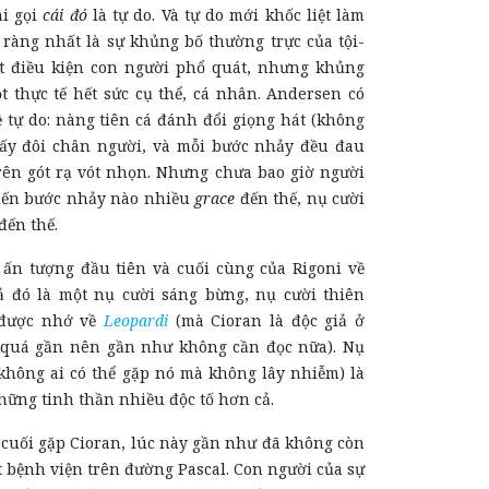
ni gọi
cái đó
là tự do. Và tự do mới khốc liệt làm
 ràng nhất là sự khủng bố thường trực của tội-
t điều kiện con người phổ quát, nhưng khủng
t thực tế hết sức cụ thể, cá nhân. Andersen có
 tự do: nàng tiên cá đánh đổi giọng hát (không
lấy đôi chân người, và mỗi bước nhảy đều đau
ên gót rạ vót nhọn. Nhưng chưa bao giờ người
iến bước nhảy nào nhiều
grace
đến thế, nụ cười
đến thế.
 ấn tượng đầu tiên và cuối cùng của Rigoni về
tả đó là một nụ cười sáng bừng, nụ cười thiên
 được nhớ về
Leopardi
(mà Cioran là độc giả ở
 quá gần nên gần như không cần đọc nữa). Nụ
(không ai có thể gặp nó mà không lây nhiễm) là
hững tinh thần nhiều độc tố hơn cả.
n cuối gặp Cioran, lúc này gần như đã không còn
t bệnh viện trên đường Pascal. Con người của sự