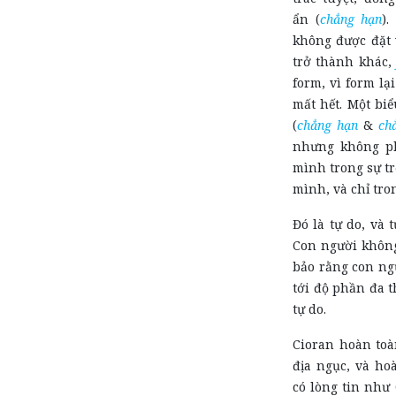
ẩn (
chẳng hạn
)
không được đặt 
trở thành khác,
form, vì form lại
mất hết. Một bi
(
chẳng hạn
&
ch
nhưng không ph
mình trong sự tr
mình, và chỉ tr
Đó là tự do, và 
Con người không
bảo rằng con ng
tới độ phần đa 
tự do.
Cioran hoàn toà
địa ngục, và ho
có lòng tin như 