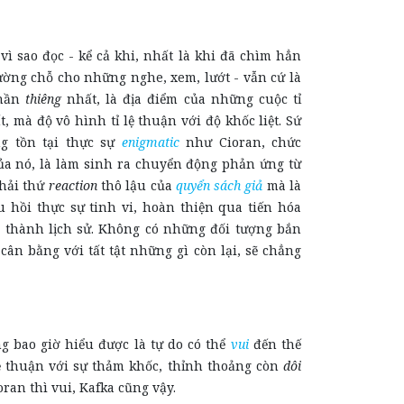
 vì sao đọc - kể cả khi, nhất là khi đã chìm hẳn
ường chỗ cho những nghe, xem, lướt - vẫn cứ là
thần
thiêng
nhất, là địa điểm của những cuộc tỉ
, mà độ vô hình tỉ lệ thuận với độ khốc liệt. Sứ
g tồn tại thực sự
enigmatic
như Cioran, chức
ủa nó, là làm sinh ra chuyển động phản ứng từ
phải thứ
reaction
thô lậu của
quyển sách giả
mà là
u hồi thực sự tinh vi, hoàn thiện qua tiến hóa
rở thành lịch sử. Không có những đối tượng bắn
cân bằng với tất tật những gì còn lại, sẽ chẳng
 bao giờ hiểu được là tự do có thể
vui
đến thế
lệ thuận với sự thảm khốc, thỉnh thoảng còn
dôi
oran thì vui, Kafka cũng vậy.