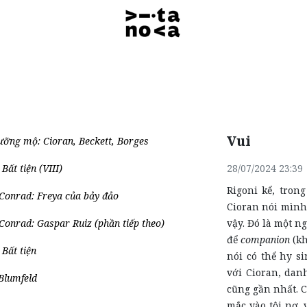
Vui
ỡng mộ: Cioran, Beckett, Borges
Bất tiện (VIII)
28/07/2024 23:39
Rigoni kể, tron
Conrad: Freya của bảy đảo
Cioran nói mình
Conrad: Gaspar Ruiz (phần tiếp theo)
vậy. Đó là một n
để
companion
(kh
 Bất tiện
nói có thể hy s
với Cioran, dan
Blumfeld
cũng gần nhất. 
mắc vào tội nợ, 