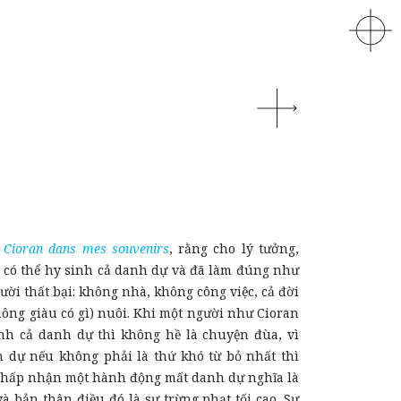
g
Cioran dans mes souvenirs
, rằng cho lý tưởng,
 có thể hy sinh cả danh dự và đã làm đúng như
gười thất bại: không nhà, không công việc, cả đời
ông giàu có gì) nuôi. Khi một người như Cioran
inh cả danh dự thì không hề là chuyện đùa, vì
h dự nếu không phải là thứ khó từ bỏ nhất thì
Chấp nhận một hành động mất danh dự nghĩa là
và bản thân điều đó là sự trừng phạt tối cao. Sự