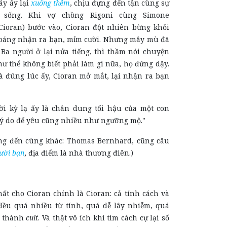
áy ấy lại
xuống thêm
, chịu đựng đến tận cùng sự
 sống. Khi vợ chồng Rigoni cùng Simone
ioran) bước vào, Cioran đột nhiên bừng khỏi
hoáng nhận ra bạn, mỉm cười. Nhưng mây mù đã
 Ba người ở lại nửa tiếng, thì thầm nói chuyện
hư thể không biết phải làm gì nữa, họ đứng dậy.
và đúng lúc ấy, Cioran mở mắt, lại nhận ra bạn
ời kỳ lạ ấy là chân dung tối hậu của một con
 lý do để yêu cũng nhiều như ngưỡng mộ."
ng đến cùng khác: Thomas Bernhard, cũng câu
ười bạn
, địa điểm là nhà thương điên.)
ất cho Cioran chính là Cioran: cả tính cách và
ều quá nhiều từ tính, quá dễ lây nhiễm, quá
ở thành
cult
. Và thật vô ích khi tìm cách cự lại số