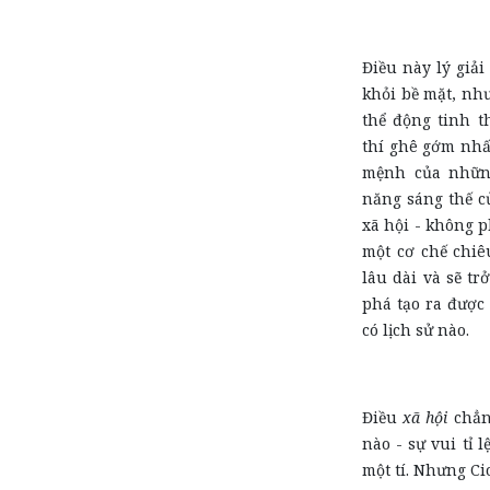
Điều này lý giải
khỏi bề mặt, nh
thể động tinh 
thí ghê gớm nhất
mệnh của nhữn
năng sáng thế c
xã hội - không 
một cơ chế chiê
lâu dài và sẽ t
phá tạo ra được 
có lịch sử nào.
Điều
xã hội
chẳng
nào - sự vui tỉ 
một tí. Nhưng Ci