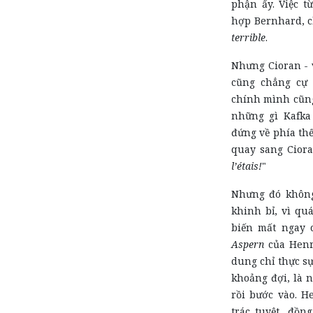
phận ấy. Việc t
hợp Bernhard, c
terrible
.
Nhưng Cioran - 
cũng chẳng cự 
chính mình cũng
những gì Kafka 
đứng về phía thế
quay sang Ciora
l’étais!
"
Nhưng đó không
khinh bỉ, vì quá
biến mất ngay 
Aspern
của Henr
dung chỉ thực sự
khoảng đợi, là 
rồi bước vào. H
trác tuyệt, đồn