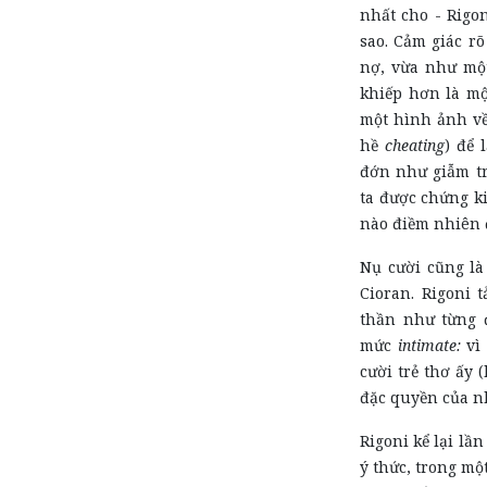
nhất cho - Rigo
sao. Cảm giác rõ
nợ, vừa như mộ
khiếp hơn là mộ
một hình ảnh về
hề
cheating
) để 
đớn như giẫm tr
ta được chứng k
nào điềm nhiên 
Nụ cười cũng là
Cioran. Rigoni 
thần như từng
mức
intimate:
vì
cười trẻ thơ ấy 
đặc quyền của n
Rigoni kể lại lầ
ý thức, trong mộ