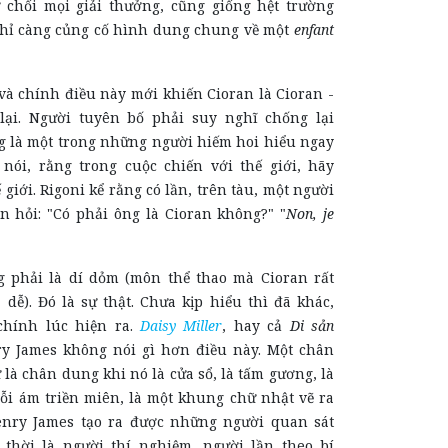
ừ chối mọi giải thưởng, cũng giống hệt trường
hỉ càng củng cố hình dung chung về một
enfant
và chính điều này mới khiến Cioran là Cioran -
lại. Người tuyên bố phải suy nghĩ chống lại
 là một trong những người hiếm hoi hiểu ngay
nói, rằng trong cuộc chiến với thế giới, hãy
 giới. Rigoni kể rằng có lần, trên tàu, một người
n hỏi: "Có phải ông là Cioran không?" "
Non, je
 phải là dí dỏm (môn thể thao mà Cioran rất
 dễ). Đó là sự thật. Chưa kịp hiểu thì đã khác,
chính lúc hiện ra.
Daisy Miller
, hay cả
Di sản
y James không nói gì hơn điều này. Một chân
 là chân dung khi nó là cửa sổ, là tấm gương, là
nỗi ám triền miên, là một khung chữ nhật vẽ ra
enry James tạo ra được những người quan sát
g thời là người thí nghiệm, người lần theo bí