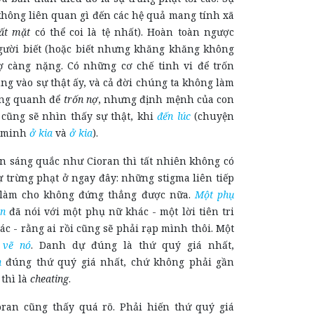
không liên quan gì đến các hệ quả mang tính xã
ất mặt
có thể coi là tệ nhất). Hoàn toàn ngược
 người biết (hoặc biết nhưng khăng khăng không
 nợ càng nặng. Có những cơ chế tinh vi để trốn
g vào sự thật ấy, và cả đời chúng ta không làm
òng quanh để
trốn nợ
, nhưng định mệnh của con
 cũng sẽ nhìn thấy sự thật, khi
đến lúc
(chuyện
g minh
ở kia
và
ở kia
).
ần sáng quắc như Cioran thì tất nhiên không có
ự trừng phạt ở ngay đây: những stigma liên tiếp
, làm cho không đứng thẳng được nữa.
Một phụ
an
đã nói với một phụ nữ khác - một lời tiên tri
c - rằng ai rồi cũng sẽ phải rạp mình thôi. Một
ì
vẽ nó
. Danh dự đúng là thứ quý giá nhất,
n
đúng thứ quý giá nhất, chứ không phải gần
thì là
cheating
.
oran cũng thấy quá rõ. Phải hiến thứ quý giá