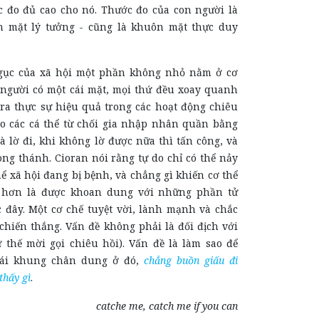
c đo đủ cao cho nó. Thước đo của con người là
n mặt lý tưởng - cũng là khuôn mặt thực duy
ngục của xã hội một phần không nhỏ nằm ở cơ
 người có một cái mặt, mọi thứ đều xoay quanh
 ra thực sự hiệu quả trong các hoạt động chiêu
o các cá thể từ chối gia nhập nhân quần bằng
là lờ đi, khi không lờ được nữa thì tấn công, và
ng thánh. Cioran nói rằng tự do chỉ có thể nảy
hể xã hội đang bị bệnh, và chẳng gì khiến cơ thể
 hơn là được khoan dung với những phần tử
 đây. Một cơ chế tuyệt vời, lành mạnh và chắc
chiến thắng. Vấn đề không phải là đối địch với
ư thế mời gọi chiêu hồi). Vấn đề là làm sao để
Cái khung chân dung ở đó,
chẳng buồn giấu đi
thấy gì
.
catche me, catch me if you can