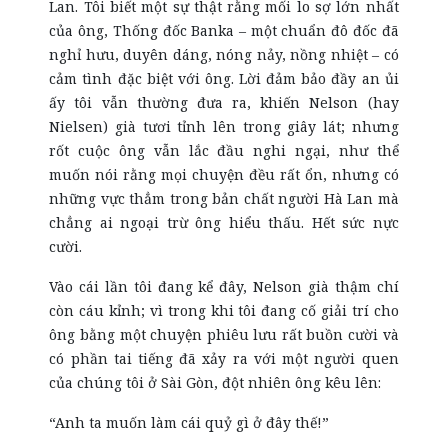
Lan. Tôi biết một sự thật rằng mối lo sợ lớn nhất
của ông, Thống đốc Banka – một chuẩn đô đốc đã
nghỉ hưu, duyên dáng, nóng nảy, nồng nhiệt – có
cảm tình đặc biệt với ông. Lời đảm bảo đầy an ủi
ấy tôi vẫn thường đưa ra, khiến Nelson (hay
Nielsen) già tươi tỉnh lên trong giây lát; nhưng
rốt cuộc ông vẫn lắc đầu nghi ngại, như thể
muốn nói rằng mọi chuyện đều rất ổn, nhưng có
những vực thẳm trong bản chất người Hà Lan mà
chẳng ai ngoại trừ ông hiểu thấu. Hết sức nực
cười.
Vào cái lần tôi đang kể đây, Nelson già thậm chí
còn cáu kỉnh; vì trong khi tôi đang cố giải trí cho
ông bằng một chuyện phiêu lưu rất buồn cười và
có phần tai tiếng đã xảy ra với một người quen
của chúng tôi ở Sài Gòn, đột nhiên ông kêu lên:
“Anh ta muốn làm cái quỷ gì ở đây thế!”