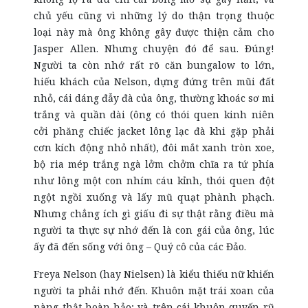
chủ yếu cũng vì những lý do thận trọng thuộc
loại này mà ông không gây được thiện cảm cho
Jasper Allen. Nhưng chuyện đó để sau. Đúng!
Người ta còn nhớ rất rõ căn bungalow to lớn,
hiếu khách của Nelson, dựng
đứng trên mũi đất
nhỏ, cái dáng đẫy đà của ông, thường khoác sơ mi
trắng và quần dài (ông có thói quen kinh niên
cởi phăng chiếc jacket lông lạc đà khi gặp phải
cơn kích động nhỏ nhất), đôi mắt xanh tròn xoe,
bộ ria mép trắng ngà lởm chởm chĩa ra tứ phía
như lông một con nhím cáu kỉnh, thói quen đột
ngột ngồi xuống và lấy mũ quạt phành phạch.
Nhưng chẳng ích gì giấu đi sự thật rằng điều mà
người ta thực sự nhớ đến là con gái của ông, lúc
ấy đã đến sống với ông – Quý cô của các Đảo.
Freya Nelson (hay Nielsen) là kiểu thiếu nữ khiến
người ta phải nhớ đến. Khuôn mặt trái xoan của
nàng thật hoàn hảo; và trên cái khuôn quyến rũ