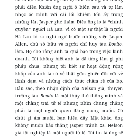
phải điều khiến ông ngồi ở hiên sau và tự làm
nhọc óc mình với cái lối khiêm tốn ấy trong
những lần Jasper ghé thăm. Điều ông lo là “chính
quyền” người Hà Lan. Vì có một sự thật là người
Hà Lan tỏ ra nghi ngờ trước những việc Jasper
Allen, chủ sở hữu và người chỉ huy tàu
Bonito,
làm. Họ cho rằng anh ta quá bạo trong việc kinh
doanh. Tôi không biết anh ta đã từng làm gì phi
pháp chưa, nhưng tôi biết sự hoạt động rộng
khắp của anh ta có vẻ thật gớm ghiếc đối với vẻ
lãnh đạm và những cách thức chậm rề của họ.
Dẫu sao, theo nhận định của Nelson già, thuyền
trưởng tàu
Bonito
là một thủy thủ thông minh và
một chàng trai tử tế nhưng nhìn chung chẳng
phải là một người quen đáng mong muốn. Có
chút gì ám muội,
bạn hiểu đấy. Mặt khác, ông
không muốn bảo thẳng Jasper tránh xa. Nelson
già tội nghiệp là một người tử tế. Tôi tin là ông sẽ