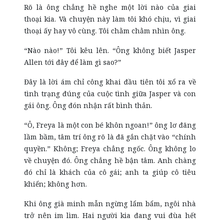
Rõ là ông chẳng hề nghe một lời nào của giai
thoại kia. Và chuyện này làm tôi khó chịu, vì giai
thoại ấy hay vô cùng. Tôi chằm chằm nhìn ông.
“Nào nào!” Tôi kêu lên. “Ông không biết Jasper
Allen tới đây để làm gì sao?”
Đây là lời ám chỉ công khai đầu tiên tôi xổ ra về
tình trạng đúng của cuộc tình giữa Jasper và con
gái ông. Ông đón nhận rất bình thản.
“Ô, Freya là một con bé khôn ngoan!” ông lơ đãng
lầm bầm, tâm trí ông rõ là đã gắn chặt vào “chính
quyền.” Không; Freya chẳng ngốc. Ông không lo
về chuyện đó. Ông chẳng hề bận tâm. Anh chàng
đó chỉ là khách của cô gái; anh ta giúp cô tiêu
khiển; không hơn.
Khi ông già minh mẫn ngừng lẩm bẩm, ngôi nhà
trở nên im lìm. Hai người kia đang vui đùa hết