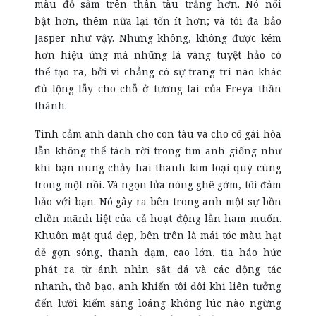
màu đỏ sẫm trên thân tàu trắng hơn. Nó nổi
bật hơn, thêm nữa lại tốn ít hơn; và tôi đã bảo
Jasper như vậy. Nhưng không, không được kém
hơn hiệu ứng mà những lá vàng tuyệt hảo có
thể tạo ra, bởi vì chẳng có sự trang trí nào khác
đủ lộng lẫy cho chỗ ở tương lai của Freya thần
thánh.
Tình cảm anh dành cho con tàu và cho cô gái hòa
lẫn không thể tách rời trong tim anh giống như
khi bạn nung chảy hai thanh kim loại quý cùng
trong một nồi. Và ngọn lửa nóng ghê gớm, tôi đảm
bảo với bạn. Nó gây ra bên trong anh một sự bồn
chồn mãnh liệt của cả hoạt động lẫn ham muốn.
Khuôn mặt quá đẹp, bên trên là mái tóc màu hạt
dẻ gợn sóng, thanh đạm, cao lớn, tia háo hức
phát ra từ ánh nhìn sắt đá và các động tác
nhanh, thô bạo, anh khiến tôi đôi khi liên tưởng
đến lưỡi kiếm sáng loáng không lúc nào ngừng