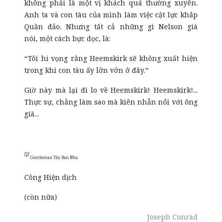
không phải là một vị khách quá thường xuyên.
Anh ta và con tàu của mình làm việc cật lực khắp
Quần đảo. Nhưng tất cả những gì Nelson già
nói, một cách bực dọc, là:
“Tôi hi vọng rằng Heemskirk sẽ không xuất hiện
trong khi con tàu ấy lởn vởn ở đây.”
Giờ này mà lại đi lo về Heemskirk! Heemskirk!...
Thực sự, chẳng làm sao mà kiên nhẫn nổi với ông
già...
[1]
Gentleman Tây Ban Nha
Công Hiện dịch
(còn nữa)
Joseph Conrad