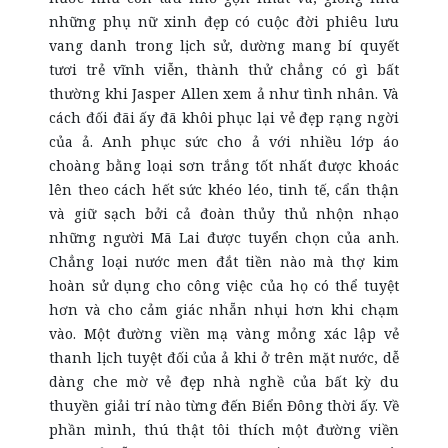
những phụ nữ xinh đẹp có cuộc đời phiêu lưu
vang danh trong lịch sử, dường mang bí quyết
tươi trẻ vĩnh viễn, thành thử chẳng có gì bất
thường khi Jasper Allen xem ả như tình nhân. Và
cách đối đãi ấy đã khôi phục lại vẻ đẹp rạng ngời
của ả. Anh phục sức cho ả với nhiều lớp áo
choàng bằng loại sơn trắng tốt nhất được khoác
lên theo cách hết sức khéo léo, tinh tế, cẩn thận
và giữ sạch bởi cả đoàn thủy thủ nhộn nhạo
những người Mã Lai được tuyển chọn của anh.
Chẳng loại nước men đắt tiền nào mà thợ kim
hoàn sử dụng cho công việc của họ có thể tuyệt
hơn và cho cảm giác nhẵn nhụi hơn khi chạm
vào. Một đường viền mạ vàng mỏng xác lập vẻ
thanh lịch tuyệt đối của ả khi ở trên mặt nước, dễ
dàng che mờ vẻ đẹp nhà nghề của bất kỳ du
thuyền giải trí nào từng đến Biển Đông thời ấy. Về
phần mình, thú thật tôi thích một đường viền