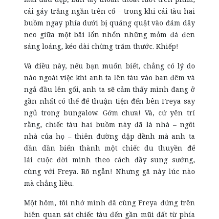
cái gáy trắng ngần trên cổ – trong khi cái tàu hai
buồm ngay phía dưới bị quăng quật vào đám dây
neo giữa một bãi lổn nhổn những mỏm đá đen
sáng loáng, kéo dài chừng trăm thước. Khiếp!
Và điều này, nếu bạn muốn biết, chẳng có lý do
nào ngoài việc khi anh ta lên tàu vào ban đêm và
ngả đầu lên gối, anh ta sẽ cảm thấy mình đang ở
gần nhất có thể để thuận tiện đến bên Freya say
ngủ trong bungalow. Gớm chưa! Và, cứ yên trí
rằng, chiếc tàu hai buồm này đã là nhà – ngôi
nhà của họ – thiên đường dập dềnh mà anh ta
dần dần biến thành một chiếc du thuyền để
lái cuộc đời mình theo cách đầy sung sướng,
cùng với Freya. Rõ ngẫn! Nhưng gã này lúc nào
mà chẳng liều.
Một hôm, tôi nhớ mình đã cùng Freya đứng trên
hiên quan sát chiếc tàu đến gần mũi đất từ phía