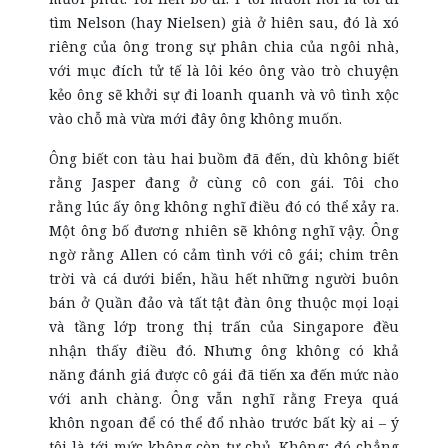
tìm Nelson (hay Nielsen) già ở hiên sau, đó là xó
riêng của ông trong sự phân chia của ngôi nhà,
với mục đích tử tế là lôi kéo ông vào trò chuyện
kẻo ông sẽ khởi sự đi loanh quanh và vô tình xộc
vào chỗ mà vừa mới đây ông không muốn.
Ông biết con tàu hai buồm đã đến, dù không biết
rằng Jasper đang ở cùng cô con gái. Tôi cho
rằng lúc ấy ông không nghĩ điều đó có thể xảy ra.
Một ông bố đương nhiên sẽ không nghĩ vậy. Ông
ngờ rằng Allen có cảm tình với cô gái; chim trên
trời và cá dưới biển, hầu hết những người buôn
bán ở Quần đảo và tất tật đàn ông thuộc mọi loại
và tầng lớp trong thị trấn của Singapore đều
nhận thấy điều đó. Nhưng ông không có khả
năng đánh giá được cô gái đã tiến xa đến mức nào
với anh chàng. Ông vẫn nghĩ rằng Freya quá
khôn ngoan để có thể đổ nhào trước bất kỳ ai – ý
tôi là tới mức không còn tự chủ. Không; đó chẳng