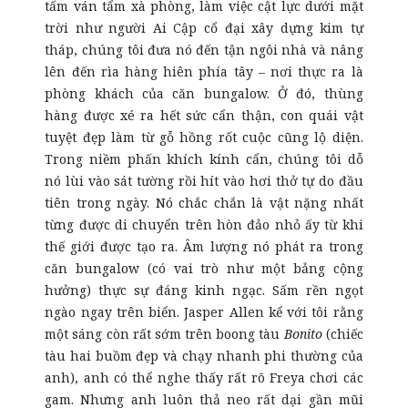
tấm ván tẩm xà phòng, làm việc cật lực dưới mặt
trời như người Ai Cập cổ đại xây dựng kim tự
tháp, chúng tôi đưa nó đến tận ngôi nhà và nâng
lên đến rìa hàng hiên phía tây – nơi thực ra là
phòng khách của căn bungalow. Ở đó, thùng
hàng được xé ra hết sức cẩn thận, con quái vật
tuyệt đẹp làm từ gỗ hồng rốt cuộc cũng lộ diện.
Trong niềm phấn khích kính cẩn, chúng tôi dỗ
nó lùi vào sát tường rồi hít vào hơi thở tự do đầu
tiên trong ngày. Nó chắc chắn là vật nặng nhất
từng được di chuyển trên hòn đảo nhỏ ấy từ khi
thế giới được tạo ra. Âm lượng nó phát ra trong
căn bungalow (có vai trò như một bảng cộng
hưởng) thực sự đáng kinh ngạc. Sấm rền ngọt
ngào ngay trên biển. Jasper Allen kể với tôi rằng
một sáng còn rất sớm trên boong tàu
Bonito
(chiếc
tàu hai buồm đẹp và chạy nhanh phi thường của
anh), anh có thể nghe thấy rất rõ Freya chơi các
gam. Nhưng anh luôn thả neo rất dại gần mũi