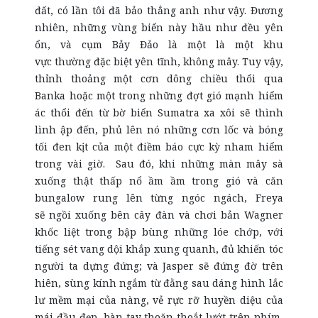
đất, có lần tôi đã bảo thẳng anh như vậy. Đương
nhiên, những vùng biển này hầu như đều yên
ổn, và cụm Bảy Đảo là một là một khu
vực thường đặc biệt yên tĩnh, không mây. Tuy vậy,
thỉnh thoảng một cơn dông chiều thổi qua
Banka hoặc một trong những đợt gió mạnh hiểm
ác thổi đến từ bờ biển Sumatra xa xôi sẽ thình
lình ập đến, phủ lên nó những cơn lốc và bóng
tối đen kịt của một điềm báo cực kỳ nham hiểm
trong vài giờ
. Sau đó, khi những màn mây sà
xuống thật thấp nổ ầm ầm trong gió và căn
bungalow rung lên từng ngóc ngách, Freya
sẽ ngồi xuống bên cây đàn và chơi bản Wagner
khốc liệt trong bập bùng những lóe chớp, với
tiếng sét vang dội khắp xung quanh, đủ khiến tóc
người ta dựng đứng; và Jasper sẽ đứng đờ trên
hiên, sùng kính ngắm từ đằng sau dáng hình lắc
lư mềm mại của nàng, vẻ rực rỡ huyền diệu của
mái đầu đẹp, bàn tay thoăn thoắt lướt trên phím,