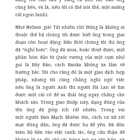
cũng béo, và là, nếu tôi có thể nói thế, một miếng
rất ngon lành)
.
Nhớ Nelson già! Tất nhiên rồi! Đúng là không ai
thuộc thế hệ chúng tôi được biết ông trong giai
đoạn còn hoạt động. Đến thời chúng tôi thì ông
đã “nghỉ hưu”. Ông đã mua, hoặc thuê được, một
phần hòn đảo từ Quốc vương của
một cụm
nhỏ
gọi là Bảy Đảo, cách Banka không xa lắm về
hướng bắc. Tôi cho rằng đó là một giao dịch hợp
pháp, nhưng tôi cũng chẳng nghi ngờ việc
nếu ông là người Anh thì người Hà Lan sẽ tìm
được một cái cớ để sa thải ông ngay chẳng cần
khách sáo. Trong giao thiệp này, dạng đúng của
tên ông đã giúp ích rất nhiều. Trong vai
một
người Đan Mạch khiêm tốn, cách cư xử rất
mực đúng đắn, ông đã được họ để yên. Đã dồn
toàn bộ tiền vào việc canh tác, ông
cẩn thận để
không lộ ra dù chỉ cái bóng mờ sự gây hấn, và