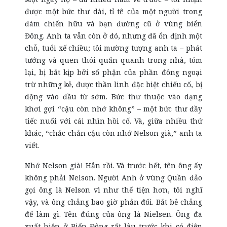
được một bức thư dài, tỉ tê của một người trong
đám chiến hữu và bạn đường cũ ở vùng biển
Đông. Anh ta vẫn còn ở đó, nhưng đã ổn định một
chỗ, tuổi xế chiều; tôi mường tượng anh ta – phát
tướng và quen thói quẩn quanh trong nhà, tóm
lại, bị bắt kịp bởi số phận của phần đông ngoại
trừ những kẻ, được thần linh đặc biệt chiếu cố, bị
dộng vào đầu từ sớm. Bức thư thuộc vào dạng
khơi gợi “cậu còn nhớ không” – một bức thư đầy
tiếc nuối với cái nhìn hồi cố. Và, giữa nhiều thứ
khác, “chắc chắn cậu còn nhớ Nelson già,” anh ta
viết.
Nhớ Nelson già! Hẳn rồi. Và trước hết, tên ông ấy
không phải Nelson. Người Anh ở vùng Quần đảo
gọi ông là Nelson vì như thế tiện hơn, tôi nghĩ
vậy, và ông chẳng bao giờ phản đối. Bắt bẻ chẳng
để làm gì. Tên đúng của ông là Nielsen. Ông đã
xuất hiện ở Biển Đông rất lâu trước khi có điện