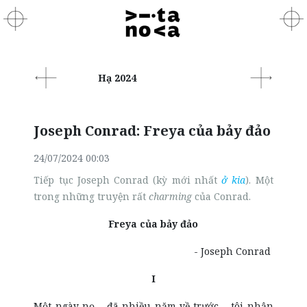
Hạ 2024
Joseph Conrad: Freya của bảy đảo
24/07/2024 00:03
Tiếp tục Joseph Conrad (kỳ mới nhất
ở kia
). Một
trong những truyện rất
charming
của Conrad.
Freya của bảy đảo
- Joseph Conrad
I
Một ngày nọ – đã nhiều năm về trước – tôi nhận