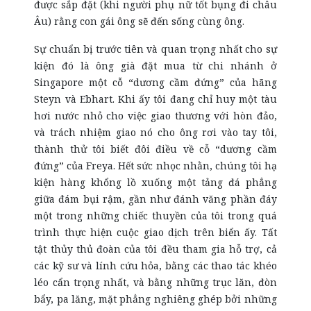
được sắp đặt (khi người phụ nữ tốt bụng đi châu
Âu) rằng con gái ông sẽ đến sống cùng ông.
Sự chuẩn bị trước tiên và quan trọng nhất cho sự
kiện đó là ông già đặt mua từ chi nhánh ở
Singapore một cỗ “dương cầm đứng” của hãng
Steyn và Ebhart. Khi ấy tôi đang chỉ huy một tàu
hơi nước nhỏ cho việc giao thương với hòn đảo,
và trách nhiệm giao nó cho ông rơi vào tay tôi,
thành thử tôi biết đôi điều về cỗ “dương cầm
đứng” của Freya. Hết sức nhọc nhằn, chúng tôi hạ
kiện hàng khổng lồ xuống một tảng đá phẳng
giữa đám bụi rậm, gần như đánh văng phần đáy
một trong những chiếc thuyền của tôi trong quá
trình thực hiện cuộc giao dịch trên biển ấy. Tất
tật thủy thủ đoàn của tôi đều tham gia hỗ trợ, cả
các kỹ sư và lính cứu hỏa, bằng các thao tác khéo
léo cẩn trọng nhất, và bằng những trục lăn, đòn
bẩy, pa lăng, mặt phẳng nghiêng ghép bởi những