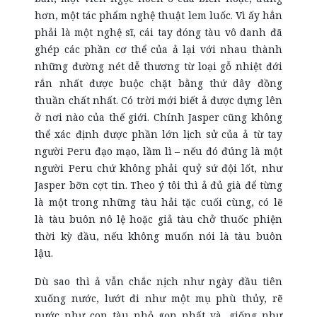
hơn, một tác phẩm nghệ thuật lem luốc. Vì ấy hẳn
phải là một nghệ sĩ, cái tay đóng tàu vô danh đã
ghép các phần cơ thể của ả lại với nhau thành
những đường nét dễ thương từ loại gỗ nhiệt đới
rắn nhất được buộc chặt bằng thứ dây đồng
thuần chất nhất. Có trời mới biết ả được dựng lên
ở nơi nào của thế giới. Chính Jasper cũng không
thể xác định được phần lớn lịch sử của ả từ tay
người Peru đạo mạo, lầm lì – nếu đó đúng là một
người Peru chứ không phải quỷ sứ đội lốt, như
Jasper bỡn cợt tin. Theo ý tôi thì ả đủ già để từng
là một trong những tàu hải tặc cuối cùng, có lẽ
là tàu buôn nô lệ hoặc giả tàu chở thuốc phiện
thời kỳ đầu, nếu không muốn nói là tàu buôn
lậu.
Dù sao thì ả vẫn chắc nịch như ngày đầu tiên
xuống nước, lướt đi như một mụ phù thủy, rẽ
nước như con tàu nhỏ gọn nhất và, giống như