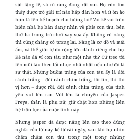
sức lặng lẽ, và rõ ràng đang rất vui. Họ còn tìm
thấy được trò giải trí nào hấp dẫn hơn và ít ồn ào
hơn là lên kế hoạch cho tương lai? Vai kề vai trên
hiên nhà họ hẳn đang nhìn về phía con tàu, bên
thứ ba trong trò chơi say sưa ấy. Không có nàng
thì cũng chẳng có tương lai. Nàng là cơ đồ và mái
ấm, và thế giới tự do rộng lớn dành riêng cho họ.
Kẻ nào đã ví con tàu như một nhà tù? Cứ treo tôi
lên mũi tàu theo lối nhục nhã nhất nếu như đó là
sự thật. Những buồm trắng của con tàu ấy là đôi
cánh trắng – đôi cánh chim trắng, tôi tin, thì thi
vị hơn – được rồi, đôi cánh chim trắng, của tình
yêu vút lên cao. Vút lên là chuyện của Jasper.
Freya, thân là phụ nữ, giữ chặt hơn những liên
hệ trần tục của cuộc tình này.
Nhưng Jasper đã được nâng lên cao theo đúng
nghĩa của từ này kể từ cái ngày, sau khi họ nhìn
chằm chằm con tàu trong một trong những