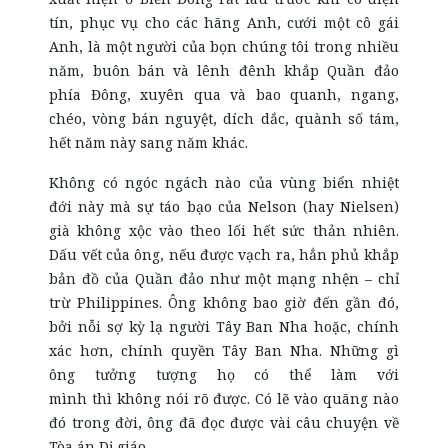
tín, phục vụ cho các hãng Anh, cưới một cô gái
Anh, là một người của bọn chúng tôi trong nhiều
năm, buôn bán và lênh đênh khắp Quần đảo
phía Đông, xuyên qua và bao quanh, ngang,
chéo, vòng bán nguyệt, dích dắc, quành số tám,
hết năm này sang năm khác.
Không có ngóc ngách nào của vùng biển nhiệt
đới này mà sự táo bạo của Nelson (hay Nielsen)
già không xộc vào theo lối hết sức thản nhiên.
Dấu vết của ông, nếu được vạch ra, hẳn phủ khắp
bản đồ của Quần đảo như một mạng nhện – chỉ
trừ Philippines. Ông không bao giờ đến gần đó,
bởi nỗi sợ kỳ lạ người Tây Ban Nha hoặc, chính
xác hơn, chính quyền Tây Ban Nha. Những gì
ông tưởng tượng họ có thể làm với
mình thì không nói rõ được. Có lẽ vào quãng nào
đó trong đời, ông đã đọc được vài câu chuyện về
Tòa án Dị giáo.