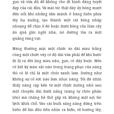
gọn và vừa đủ để không che đi hình dáng tuyệt
đẹp của cái đầu. Và mái tóc thật dày ấy bóng mượt
đến nỗi khi những tấm mành ở hàng hiên phía
tây hạ xuống, tạo thành một cái bóng nhập
nhoạng dễ chịu ở đó hoặc dưới bóng của lùm cây
ăn quả gần ngôi nhà, nó dường tỏa ra một
quầng vàng rực.
Nàng thường mặc một chiếc áo dài màu trắng
cùng một chiếc váy có độ dài vừa phải để khi bước
đi lộ ra đôi ủng màu nâu, gọn, có dây buộc. Nếu
có bất kỳ màu sắc nào trong trang phục của nàng
thì có lẽ chỉ là một chút xanh lam. Dường như
không sự cố sức nào làm nhọc nàng. Tôi đã nhìn
thấy nàng cập bến từ một chiếc xuồng nhỏ sau
một chuyến dài dưới nắng (nàng tự chèo phần
lớn) mà chẳng hề thở gấp và không một sợi tóc
lệch khỏi chỗ. Vào cái buổi sáng nàng đứng trên
hiên để lần đầu tiên nhìn ra biển, về hướng tây,