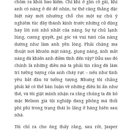
chồm ra khỏi bao kiếm. Chỉ khi ở gần cô gái, khi
anh có nàng ở đó để nhìn, tư thế căng thẳng đặc
biệt này mới nhường chỗ cho một sự chú ý
nghiêm túc đầy thành kính trước những cử động
hay lời nói nhỏ nhất của nàng. Sự tự chủ lạnh
lùng, cương quyết, gai góc và vui tươi của nàng
dường như làm anh yên lòng. Phải chăng ma
thuật nơi khuôn mặt nàng, giọng nàng, ánh mắt
nàng đã khiến anh điềm tĩnh đến vậy? Dẫu sao đó
chính là những điều mà ta phải tin rằng đã làm
trí tưởng tượng của anh cháy rực – nếu như tình
yêu bắt đầu từ tưởng tượng. Nhưng tôi chẳng
phải kẻ có thể bàn luận về những điều bí ẩn như
thế, và tôi giật mình nhận ra rằng chúng ta đã bỏ
mặc Nelson già tội nghiệp đang phồng má thổi
phì phì trong trạng thái lo lắng ở hàng hiên sau
nhà.
Tôi chỉ ra cho ông thấy rằng, sau rốt, Jasper