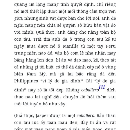
quãng im lặng mang tính quyết định, chỉ riêng
nó mới thiết lập được một mối thông cảm trọn vẹn
giữa những sinh vật được ban cho lời nói, anh đề
nghị nàng nên chia sẻ quyền sở hữu báu vật đó
với mình. Quả thực, anh dâng cho nàng toàn bộ
con tàu. Trái tim anh đã ở trong con tàu kể từ
ngày mua được nó ở Manilla từ một tay Peru
trung niên nào đó, vận bộ com lê nhã nhặn may
bằng hàng len đen, bí ẩn và đạo mạo, kẻ, theo tất
cả những gì tôi biết, có thể đã đánh cắp nó ở vùng
biển Nam Mỹ, mà gã lại bảo rằng đã đến
Philippines “vì lý do gia đình.”
Cái “lý do gia
[1]
đình” này rõ là tốt đẹp. Không
caballero
đích
thực nào lại nghĩ đến chuyện dò hỏi thêm sau
một lời tuyên bố như vậy.
Quả thực, Jasper đúng là một
caballero
. Bản thân
con tàu lúc ấy toàn màu đen, đầy bí ẩn và rất
bẩn; một viên ngọc hoen ố của biển hoặc, đúng