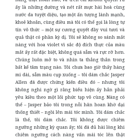
ấy là những đường và nét rất mực hài hoà cùng
nước da tuyệt diệu, tạo một ấn tượng lành mạnh,
khoẻ khoắn, cùng điều mà tôi có thể gọi là lòng tự
tín vô thức – một sự cương quyết đầy vui tươi và
quả thật có phần kỳ dị. Tôi sẽ không so sánh mắt
nàng với hoa violet vì sắc độ đích thực của màu
mắt ấy rất đặc biệt, không quá sẫm và rực rỡ hơn.
Chúng luôn mở to và nhìn ta thẳng thắn trong
bất kể tâm trạng nào. Tôi chưa bao giờ thấy hàng
mi dài, sẫm màu cụp xuống – tôi dám chắc Jasper
Allen đã được chứng kiến điều đó – nhưng tôi
không nghi ngờ gì rằng biểu hiện ấy hẳn phải
yêu kiều theo một lối phức tạp vô cùng. Nàng có
thể – Jasper bảo tôi trong nỗi hân hoan khờ dại
thống thiết – ngồi lên mái tóc mình. Tôi dám chắc
là thế, tôi dám chắc. Tôi không được chiêm
ngưỡng những kỳ quan ấy; tôi đã đủ hài lòng khi
chiêm ngưỡng cách nàng vấn mái tóc lên thật