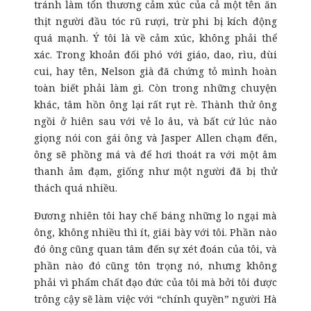
tránh làm tổn thương cảm xúc của cả một tên ăn
thịt người đầu tóc rũ rượi, trừ phi bị kích động
quá mạnh. Ý tôi là về cảm xúc, không phải thể
xác. Trong khoản đối phó với giáo, dao, rìu, dùi
cui, hay tên, Nelson già đã chứng tỏ mình hoàn
toàn biết phải làm gì. Còn trong những chuyện
khác, tâm hồn ông lại rất rụt rè. Thành thử ông
ngồi ở hiên sau với vẻ lo âu, và bất cứ lúc nào
giọng nói con gái ông và Jasper Allen chạm đến,
ông sẽ phồng má và để hơi thoát ra với một âm
thanh ảm đạm, giống như một người đã bị thử
thách quá nhiều.
Đương nhiên tôi hay chế báng những lo ngại mà
ông, không nhiều thì ít, giãi bày với tôi. Phần nào
đó ông cũng quan tâm đến sự xét đoán của tôi, và
phần nào đó cũng tôn trọng nó, nhưng không
phải vì phẩm chất đạo đức của tôi mà bởi tôi được
trông cậy sẽ làm việc với “chính quyền” người Hà