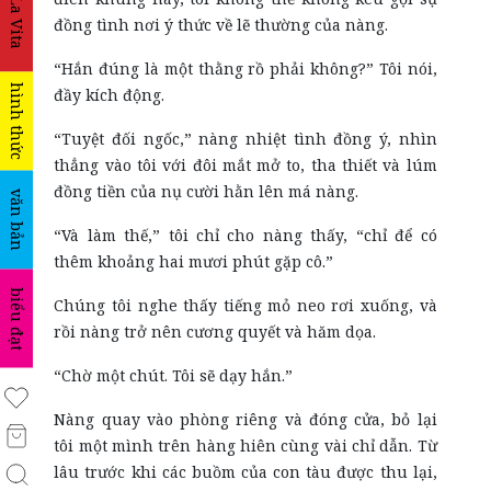
La Vita
đồng tình nơi ý thức về lẽ thường của nàng.
“Hắn đúng là một thằng rồ phải không?” Tôi nói,
hình thức
đầy kích động.
“Tuyệt đối ngốc,” nàng nhiệt tình đồng ý, nhìn
thẳng vào tôi với đôi mắt mở to, tha thiết và lúm
đồng tiền của nụ cười hằn lên má nàng.
văn bản
“Và làm thế,” tôi chỉ cho nàng thấy, “chỉ để có
thêm khoảng hai mươi phút gặp cô.”
biểu đạt
Chúng tôi nghe thấy tiếng mỏ neo rơi xuống, và
rồi nàng trở nên cương quyết và hăm dọa.
“Chờ một chút. Tôi sẽ dạy hắn.”
Nàng quay vào phòng riêng và đóng cửa, bỏ lại
tôi một mình trên hàng hiên cùng vài chỉ dẫn. Từ
lâu trước khi các buồm của con tàu được thu lại,