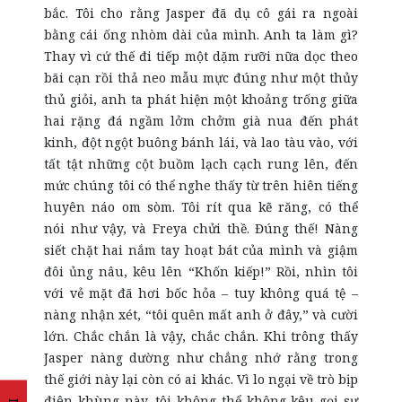
bắc. Tôi cho rằng Jasper đã dụ cô gái ra ngoài
bằng cái ống nhòm dài của mình. Anh ta làm gì?
Thay vì cứ thế đi tiếp một dặm rưỡi nữa dọc theo
bãi cạn rồi thả neo mẫu mực đúng như một thủy
thủ giỏi, anh ta phát hiện một khoảng trống giữa
hai rặng đá ngầm lởm chởm già nua đến phát
kinh, đột ngột buông bánh lái, và lao tàu vào, với
tất tật những cột buồm lạch cạch rung lên, đến
mức chúng tôi có thể nghe thấy từ trên hiên tiếng
huyên náo om sòm. Tôi rít qua kẽ răng, có thể
nói như vậy, và Freya chửi thề. Đúng thế! Nàng
siết chặt hai nắm tay hoạt bát của mình và giậm
đôi ủng nâu, kêu lên “Khốn kiếp!” Rồi, nhìn tôi
với vẻ mặt đã hơi bốc hỏa – tuy không quá tệ –
nàng nhận xét, “tôi quên mất anh ở đây,” và cười
lớn. Chắc chắn là vậy, chắc chắn. Khi trông thấy
Jasper nàng dường như chẳng nhớ rằng trong
thế giới này lại còn có ai khác. Vì lo ngại về trò bịp
điên khùng này, tôi không thể không kêu gọi sự