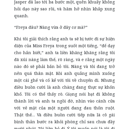
Jasper đã lao tới ba bước một, quên khuấy không
hỏi dạo này sao rồi, và hăm hở nhìn khắp xung
quanh.
“Freya đâu? Nàng vừa ở đây cơ mà?”
Khi tôi giải thích rằng anh ta sẽ bị tước đi sự hiện
diện của Miss Freya trong suốt một tiếng, “để dạy
cho hắn biết,” anh ta liền khăng khăng rằng tôi
đã xúi nàng làm thế, rõ ràng, và e rằng một ngày
nào đó sẽ phải bắn bỏ tôi. Nàng và tôi đang trở
nên quá thân mật. Rồi anh quẳng mình xuống
một cái ghế và cố kể với tôi về chuyến đi. Nhưng
điều buồn cười là anh chàng đang thực sự khốn
khổ. Tôi có thể thấy rõ. Giọng nói bạt đi không
thành lời và anh ta ngồi đờ, nhìn vào cánh cửa
với vẻ mặt của một người đang đau thốn ruột.
Thật thế… Và điều buồn cười tiếp nữa là cô gái
bình thản bước ra khỏi phòng chỉ sau chưa đầy
mười phút. Tôi liền bỏ đi. Ý tôi muốn nói là tôi đi