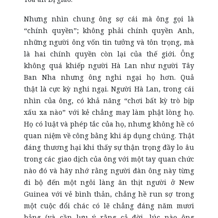
Nhưng nhìn chung ông sợ cái mà ông gọi là
“chính quyền”; không phải chính quyền Anh,
những người ông vốn tin tưởng và tôn trọng, mà
là hai chính quyền còn lại của thế giới. Ông
không quá khiếp người Hà Lan như người Tây
Ban Nha nhưng ông nghi ngại họ hơn. Quả
thật là cực kỳ nghi ngại. Người Hà Lan, trong cái
nhìn của ông, có khả năng “chơi bất kỳ trò bịp
xấu xa nào” với kẻ chẳng may làm phật lòng họ.
Họ có luật và phép tắc của họ, nhưng không hề có
quan niệm về công bằng khi áp dụng chúng. Thật
đáng thương hại khi thấy sự thận trọng đầy lo âu
trong các giao dịch của ông với một tay quan chức
nào đó và hãy nhớ rằng người đàn ông này từng
đi bộ đến một ngôi làng ăn thịt người ở New
Guinea với vẻ bình thản, chẳng hề run sợ trong
một cuộc đổi chác có lẽ chẳng đáng năm mươi
bảng
(và cần lưu ý rằng cả đời, lúc nào ông