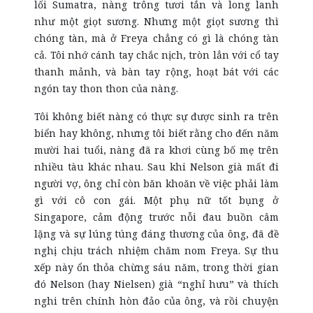
lối Sumatra, nàng trông tươi tắn và long lanh
như một giọt sương. Nhưng một giọt sương thì
chóng tàn, mà ở Freya
chẳng có gì là chóng tàn
cả
. Tôi nhớ cánh tay chắc nịch, tròn lẳn với cổ tay
thanh mảnh, và bàn tay rộng, hoạt bát với các
ngón tay thon thon của nàng.
Tôi không biết nàng có thực sự được sinh ra trên
biển hay không, nhưng tôi biết rằng cho đến năm
mười hai tuổi, nàng đã ra khơi cùng bố mẹ trên
nhiều tàu khác nhau. Sau khi Nelson già mất đi
người vợ, ông chỉ còn băn khoăn về việc phải làm
gì với cô con gái.
Một phụ nữ tốt bụng ở
Singapore, cảm động trước nỗi đau buồn câm
lặng và sự lúng túng đáng thương của ông, đã đề
nghị chịu trách nhiệm chăm nom Freya. Sự thu
xếp này ổn thỏa chừng sáu năm, trong thời gian
đó Nelson (hay Nielsen) già “nghỉ hưu” và thích
nghi trên chính hòn đảo của ông, và rồi chuyện