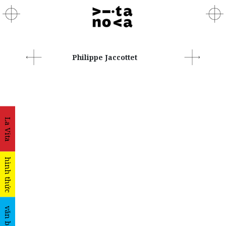
Philippe Jaccottet
La Vita
hình thức
văn bản