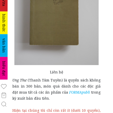
La Vita
hình thức
văn bản
biểu đạt
Liên hệ
Ung Thư
(Thanh Tâm Tuyền) là quyển sách không
bán in 300 bản, món quà dành cho các độc giả
đặt mua tất cả các ấn phẩm của
FORMApubli
trong
kỳ xuất bản đầu tiên.
Hiện tại chúng tôi chỉ còn rất ít (dưới 10 quyển),