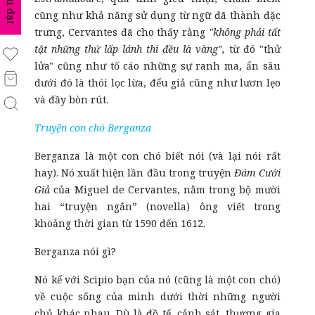
biểu đạt
cũng như khả năng sử dụng từ ngữ đã thành đặc
trưng, Cervantes đã cho thấy rằng
"không phải tất
tật những thứ lấp lánh thì đều là vàng",
từ đó "thử
lửa" cũng như tố cáo những sự ranh ma, ẩn sâu
dưới đó là thói lọc lừa, đểu giả cũng như lươn lẹo
và đầy bòn rút.
Truyện con chó Berganza
Berganza là một con chó biết nói (và lại nói rất
hay). Nó xuất hiện lần đầu trong truyện
Đám Cưới
Giả
của Miguel de Cervantes, nằm trong bộ mười
hai “truyện ngắn” (novella) ông viết trong
khoảng thời gian từ 1590 đến 1612.
Berganza nói gì?
Nó kể với Scipio bạn của nó (cũng là một con chó)
về cuộc sống của mình dưới thời những người
chủ khác nhau. Dù là đồ tể, cảnh sát, thương gia