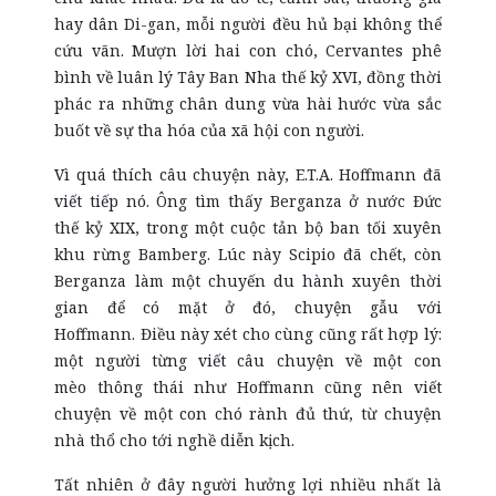
hay dân Di-gan, mỗi người đều hủ bại không thể
cứu vãn. Mượn lời hai con chó, Cervantes phê
bình về luân lý Tây Ban Nha thế kỷ XVI, đồng thời
phác ra những chân dung vừa hài hước vừa sắc
buốt về sự tha hóa của xã hội con người.
Vì quá thích câu chuyện này, E.T.A. Hoffmann đã
viết tiếp nó. Ông tìm thấy Berganza ở nước Đức
thế kỷ XIX, trong một cuộc tản bộ ban tối xuyên
khu rừng Bamberg. Lúc này Scipio đã chết, còn
Berganza làm một chuyến du hành xuyên thời
gian để có mặt ở đó, chuyện gẫu với
Hoffmann. Điều này xét cho cùng cũng rất hợp lý:
một người từng viết câu chuyện về một con
mèo thông thái như Hoffmann cũng nên viết
chuyện về một con chó rành đủ thứ, từ chuyện
nhà thổ cho tới nghề diễn kịch.
Tất nhiên ở đây người hưởng lợi nhiều nhất là