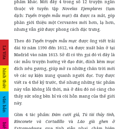
phẩm khác. Mới đây 4 trong số 12 truyện ngắn
thuộc về tuyển tập
Novelas Ejemplares
(tạm
dịch:
Tuyển truyện mẫu mực
) đã được ra mắt, góp
phần giới thiệu một Cervantes mới hơn, lạ hơn,
nhưng vẫn giữ được phong cách đặc trưng.
Theo đó
Tuyển truyện mẫu mực
được ông viết trải
dài từ năm 1590 đến 1612, và được xuất bản ở tại
La Vita
Madrid vào năm 1613. Sở dĩ có tên gọi đó vì đây là
các mẫu truyện hướng về đạo đức, đính kèm mục
đích nêu gương, giúp mở ra những chân trời mới
hình thức
về các sự kiện xung quanh người đọc. Tuy được
viết ra 4 thế kỷ trước, thế nhưng những tác phẩm
này vẫn không lỗi thời, mà ở đâu đó nó càng cho
thấy sức sống bền bỉ và cõi hỗn mang của thế giới
văn bản
này.
Gồm 4 tác phẩm:
Đám cưới giả, Tú tài thủy tinh,
Rinconete và Cortadillo
và
Lão già ghen ở
Estramadoure
, qua tính giễu nhại, châm biếm