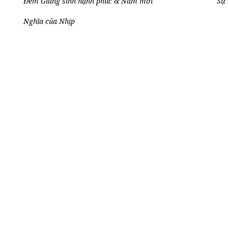
Đêm Giáng sinh hạnh phúc & Năm mới
Sự 
Nghĩa của Nhịp