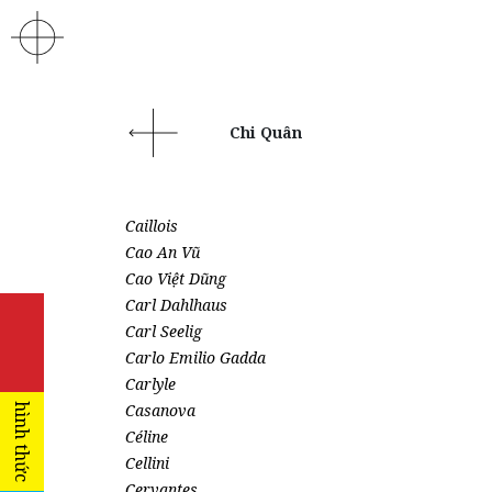
Chi Quân
Caillois
Cao An Vũ
Cao Việt Dũng
Carl Dahlhaus
Carl Seelig
Carlo Emilio Gadda
Carlyle
Casanova
hình thức
Céline
Cellini
Cervantes