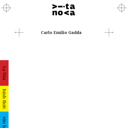
Carlo Emilio Gadda
La Vita
hình thức
văn bản