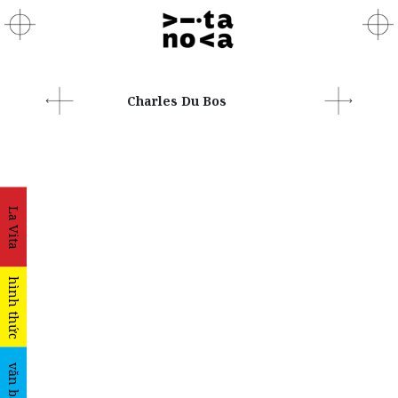
Charles Du Bos
La Vita
hình thức
văn bản