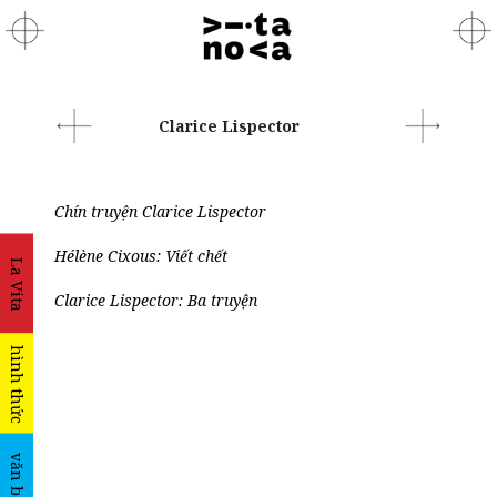
Clarice Lispector
Chín truyện Clarice Lispector
Hélène Cixous: Viết chết
La Vita
Clarice Lispector: Ba truyện
hình thức
văn bản