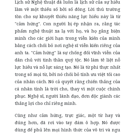
Lịch sử Nghệ thuật đã luôn là lịch sử của sự hiểu
lầm về một thiểu số bởi số đông. Lời thú trường
tồn cho sự khuyết thiếu năng lực hiểu này là từ
"cảm hứng". Con người bị ép nhận ra, rằng tác
phẩm nghệ thuật xa lạ với họ, và họ gắng biện
minh cho các giới hạn trong viễn kiến của mình
bằng cách chối bỏ nơi nghệ sĩ viễn kiến riêng của
anh ta. "Cảm hứng" là sự chống đối vĩnh viễn của
dân chủ với tinh thần quý tộc. Nó làm tê liệt nỗ
lực hiểu và nỗ lực sáng tạo. Nó là từ phi thực nhất
trong số mọi từ, bởi nó chối bỏ tính ưu việt tối cao
của nhân cách. Nó cả quyết rằng chiến thắng của
cá nhân tính là trời cho, thay vì một cuộc chinh
phục. Nghệ sĩ, người lãnh đạo, đơn độc giành các
thắng lợi cho chỉ riêng mình.
Cũng như cảm hứng, trực giác, một từ hay và
đúng hơn, đã rơi vào tay đám ô hợp. Nó được
dùng để phủ lên mọi hình thức của vô tri và ngu