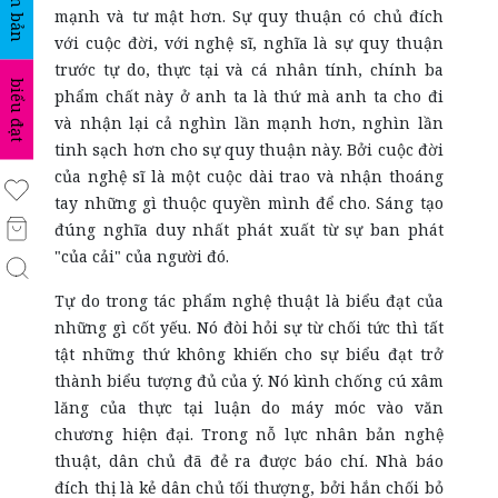
văn bản
mạnh và tư mật hơn. Sự quy thuận có chủ đích
với cuộc đời, với nghệ sĩ, nghĩa là sự quy thuận
trước tự do, thực tại và cá nhân tính, chính ba
biểu đạt
phẩm chất này ở anh ta là thứ mà anh ta cho đi
và nhận lại cả nghìn lần mạnh hơn, nghìn lần
tinh sạch hơn cho sự quy thuận này. Bởi cuộc đời
của nghệ sĩ là một cuộc dài trao và nhận thoáng
tay những gì thuộc quyền mình để cho. Sáng tạo
đúng nghĩa duy nhất phát xuất từ sự ban phát
"của cải" của người đó.
Tự do trong tác phẩm nghệ thuật là biểu đạt của
những gì cốt yếu. Nó đòi hỏi sự từ chối tức thì tất
tật những thứ không khiến cho sự biểu đạt trở
thành biểu tượng đủ của ý. Nó kình chống cú xâm
lăng của thực tại luận do máy móc vào văn
chương hiện đại. Trong nỗ lực nhân bản nghệ
thuật, dân chủ đã đẻ ra được báo chí. Nhà báo
đích thị là kẻ dân chủ tối thượng, bởi hắn chối bỏ