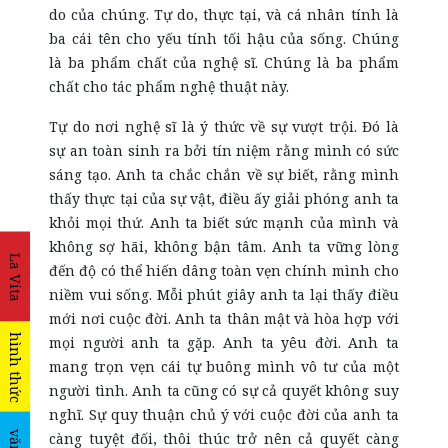
do của chúng. Tự do, thực tại, và cá nhân tính là
ba cái tên cho yếu tính tối hậu của sống. Chúng
là ba phẩm chất của nghệ sĩ. Chúng là ba phẩm
chất cho tác phẩm nghệ thuật này.
Tự do nơi nghệ sĩ là ý thức về sự vượt trội. Đó là
sự an toàn sinh ra bởi tín niệm rằng mình có sức
sáng tạo. Anh ta chắc chắn về sự biết, rằng mình
thấy thực tại của sự vật, điều ấy giải phóng anh ta
khỏi mọi thứ. Anh ta biết sức mạnh của mình và
không sợ hãi, không bận tâm. Anh ta vững lòng
La Vita
đến độ có thể hiến dâng toàn vẹn chính mình cho
niềm vui sống. Mỗi phút giây anh ta lại thấy điều
mới nơi cuộc đời. Anh ta thân mật và hòa hợp với
hình thức
mọi người anh ta gặp. Anh ta yêu đời. Anh ta
mang trọn vẹn cái tự buông mình vô tư của một
người tình. Anh ta cũng có sự cả quyết không suy
nghĩ. Sự quy thuận chủ ý với cuộc đời của anh ta
càng tuyệt đối, thôi thúc trở nên cả quyết càng