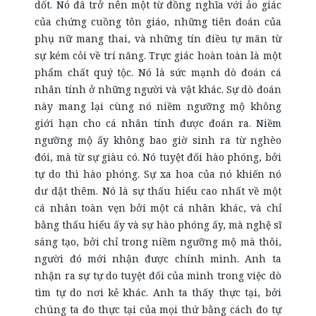
dốt. Nó đã trở nên một từ đồng nghĩa với ảo giác
của chứng cuồng tôn giáo, những tiên đoán của
phụ nữ mang thai, và những tín điều tự mãn từ
sự kém cỏi về trí năng. Trực giác hoàn toàn là một
phẩm chất quý tộc. Nó là sức mạnh dò đoán cá
nhân tính ở những người và vật khác. Sự dò đoán
này mang lại cùng nó niềm ngưỡng mộ không
giới hạn cho cá nhân tính được đoán ra. Niềm
ngưỡng mộ ấy không bao giờ sinh ra từ nghèo
đói, mà từ sự giàu có. Nó tuyệt đối hào phóng, bởi
tự do thì hào phóng. Sự xa hoa của nó khiến nó
dư dật thêm. Nó là sự thấu hiểu cao nhất về một
cá nhân toàn vẹn bởi một cá nhân khác, và chỉ
bằng thấu hiểu ấy và sự hào phóng ấy, mà nghệ sĩ
sáng tạo, bởi chỉ trong niềm ngưỡng mộ mà thôi,
người đó mới nhận được chính mình. Anh ta
nhận ra sự tự do tuyệt đối của mình trong việc dò
tìm tự do nơi kẻ khác. Anh ta thấy thực tại, bởi
chúng ta đo thực tại của mọi thứ bằng cách đo tự