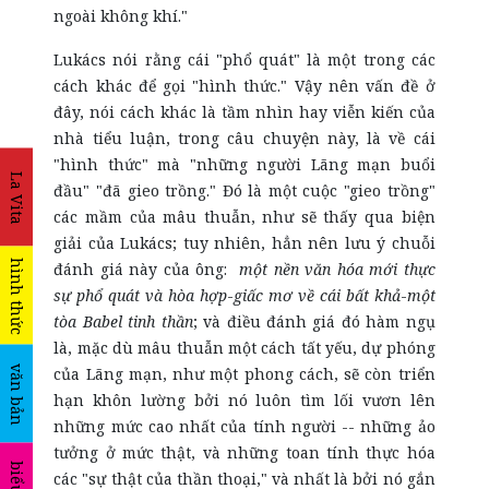
ngoài không khí."
Lukács nói rằng cái "phổ quát" là một trong các
cách khác để gọi "hình thức." Vậy nên vấn đề ở
đây, nói cách khác là tầm nhìn hay viễn kiến của
nhà tiểu luận, trong câu chuyện này, là về cái
"hình thức" mà "những người Lãng mạn buổi
La Vita
đầu" "đã gieo trồng." Đó là một cuộc "gieo trồng"
các mầm của mâu thuẫn, như sẽ thấy qua biện
giải của Lukács; tuy nhiên, hẳn nên lưu ý chuỗi
hình thức
đánh giá này của ông:
một nền văn hóa mới thực
sự phổ quát và hòa hợp
-
giấc mơ về cái bất khả
-
một
tòa Babel tinh thần
; và điều đánh giá đó hàm ngụ
là, mặc dù mâu thuẫn một cách tất yếu, dự phóng
văn bản
của Lãng mạn, như một phong cách, sẽ còn triển
hạn khôn lường bởi nó luôn tìm lối vươn lên
những mức cao nhất của tính người -- những ảo
tưởng ở mức thật, và những toan tính thực hóa
các "sự thật của thần thoại," và nhất là bởi nó gắn