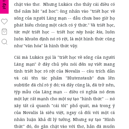
biểu đạt
chặt vào thơ. Nhưng Lukács cho thấy cái điều có
thể nắm bắt "ad hoc": ông nhấn vào "triết học về
sống của người Lãng mạn -- dẫu chưa bao giờ họ
phát biểu chúng một cách có ý thức." Và triết học,
tức
một
triết học -- triết học
này
hoặc
kia
, luôn
luôn khuôn định nó rõ rệt, là một hình thức cũng
như "văn hóa" là hình thức vậy.
Cái mà Lukács gọi là "triết học về sống của người
Lãng mạn" ở đây chủ yếu nói đến sự viết mang
tính triết học rõ rệt của Novalis -- câu trích dẫn
và cái tên tác phẩm "Blutenstaub" đưa lên
subtitle đã chỉ rõ ý đó; và đấy cũng là, đã trở nên,
týp mẫu của Lãng mạn -- điều có nghĩa nó đem
một lực rất mạnh cho một sự tạo "hình thức" -- nó
xây tất cả quanh "cái tôi" phổ quát, mà trong ý
của Novalis là siêu việt, ngay cả đối với một cá
nhân luận khả dĩ lý tưởng. Nhưng sự tạo "Hình
thức" đó, do gắn chặt vào với thơ, hẳn đã muốn