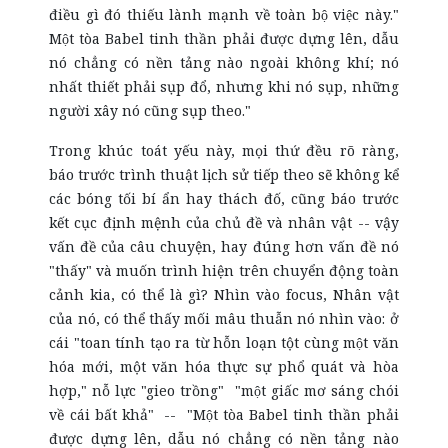
điều gì đó thiếu lành mạnh về toàn bộ việc này."
Một tòa Babel tinh thần phải được dựng lên, dẫu
nó chẳng có nền tảng nào ngoài không khí; nó
nhất thiết phải sụp đổ, nhưng khi nó sụp, những
người xây nó cũng sụp theo."
Trong khúc toát yếu này, mọi thứ đều rõ ràng,
báo trước trình thuật lịch sử tiếp theo sẽ không kể
các bóng tối bí ẩn hay thách đố, cũng báo trước
kết cục định mệnh của chủ đề và nhân vật -- vậy
vấn đề của câu chuyện, hay đúng hơn vấn đề nó
"thấy" và muốn trình hiện trên chuyển động toàn
cảnh kia, có thể là gì? Nhìn vào focus, Nhân vật
của nó, có thể thấy mối mâu thuẫn nó nhìn vào: ở
cái "toan tính tạo ra từ hỗn loạn tột cùng một văn
hóa mới, một văn hóa thực sự phổ quát và hòa
hợp," nỗ lực "gieo trồng" "một giấc mơ sáng chói
về cái bất khả" -- "Một tòa Babel tinh thần phải
được dựng lên, dẫu nó chẳng có nền tảng nào