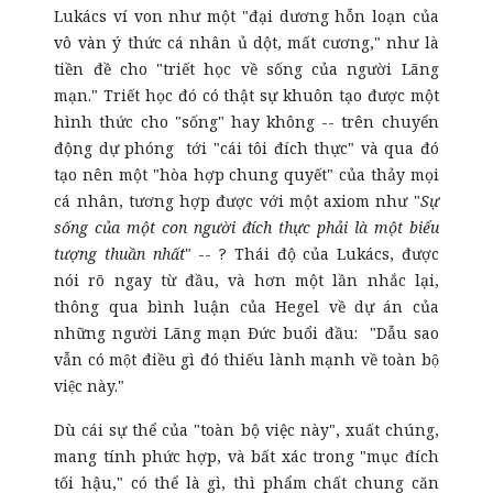
Lukács ví von như một "đại dương hỗn loạn của
vô vàn ý thức cá nhân ủ dột, mất cương," như là
tiền đề cho "triết học về sống của người Lãng
mạn." Triết học đó có thật sự khuôn tạo được một
hình thức cho "sống" hay không -- trên chuyển
động dự phóng tới "cái tôi đích thực" và qua đó
tạo nên một "hòa hợp chung quyết" của thảy mọi
cá nhân, tương hợp được với một axiom như "
Sự
sống của một con người đích thực phải là một biểu
tượng thuần nhất
" -- ? Thái độ của Lukács, được
nói rõ ngay từ đầu, và hơn một lần nhắc lại,
thông qua bình luận của Hegel về dự án của
những người Lãng mạn Đức buổi đầu: "Dẫu sao
vẫn có một điều gì đó thiếu lành mạnh về toàn bộ
việc này."
Dù cái sự thể của "toàn bộ việc này", xuất chúng,
mang tính phức hợp, và bất xác trong "mục đích
tối hậu," có thể là gì, thì phẩm chất chung căn