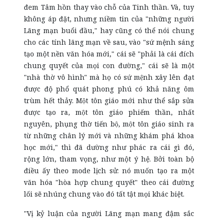
đem Tâm hồn thay vào chỗ của Tinh thần. Và, tuy
không áp đặt, nhưng niềm tin của "những người
Lãng mạn buổi đầu," hay cũng có thể nói chung
cho các tính lãng mạn về sau, vào "sứ mệnh sáng
tạo một nền văn hóa mới," cái sẽ "phải là cái đích
chung quyết của mọi con đường," cái sẽ là một
"nhà thờ vô hình" mà họ có sứ mệnh xây lên đạt
được độ phổ quát phong phú có khả năng ôm
trùm hết thảy. Một tôn giáo mới như thể sắp sửa
được tạo ra, một tôn giáo phiếm thần, nhất
nguyên, phụng thờ tiến bộ, một tôn giáo sinh ra
từ những chân lý mới và những khám phá khoa
học mới," thì đã dường như phác ra cái gì đó,
rộng lớn, tham vọng, như một ý hệ. Bởi toàn bộ
điều ấy theo mode lịch sử: nó muốn tạo ra một
văn hóa "hòa hợp chung quyết" theo cái đường
lối sẽ nhúng chung vào đó tất tật mọi khác biệt.
"Vị kỷ luận của người Lãng mạn mang đậm sắc