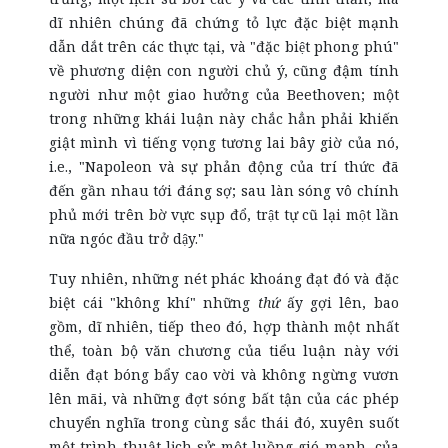
dĩ nhiên chúng đã chứng tỏ lực đặc biệt mạnh
dẫn dắt trên các thực tại, và "đặc biệt phong phú"
về phương diện con người chủ ý, cũng đậm tính
người như một giao hưởng của Beethoven; một
trong những khái luận này chắc hẳn phải khiến
giật mình vì tiếng vọng tương lai bây giờ của nó,
i.e., "Napoleon và sự phản động của trí thức đã
đến gần nhau tới đáng sợ; sau làn sóng vô chính
phủ mới trên bờ vực sụp đổ, trật tự cũ lại một lần
nữa ngóc đầu trở dậy."
Tuy nhiên, những nét phác khoáng đạt đó và đặc
biệt cái "không khí" những
thứ
ấy gợi lên, bao
gồm, dĩ nhiên, tiếp theo đó, hợp thành một nhất
thể, toàn bộ văn chương của tiểu luận này với
diễn đạt bóng bẩy cao vời và không ngừng vươn
lên mãi, và những đợt sóng bất tận của các phép
chuyển nghĩa trong cùng sắc thái đó, xuyên suốt
một trình thuật lịch sử: một luồng gió mạnh, của