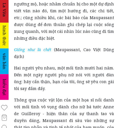
ngưỡng mộ, hoặc nhằm chuẩn bị cho một dự định
La Vita
viết văn nào đó, tìm một hướng đi, các chi tiết,
etc.; cũng nhiều khi, các bài báo của Maupassant
được dùng để đơn thuần ghi chép lại cuộc sống
hình thức
xung quanh, với một cái nhìn lúc nào cũng đi tìm
những điều đặc biệt.
Giống như là chết
(Maupassant, Cao Việt Dũng
văn bản
dịch)
Hai người yêu nhau, một mối tình mười hai năm.
Đến một ngày người phụ nữ nói với người đàn
biểu đạt
ông: hãy cẩn thận, bạn của tôi, ông sẽ yêu con gái
tôi say đắm đấy.
Thông qua cuộc vật lộn của một họa sĩ nổi danh
với mối tình vô vọng dành cho nữ bá tước Anne
de Guilleroy - hiện thân của sự thanh tao và
duyên dáng, Maupassant đi sâu vào những sự
thật tàn nhẫn và tinh tế nhất của ham muốn, của