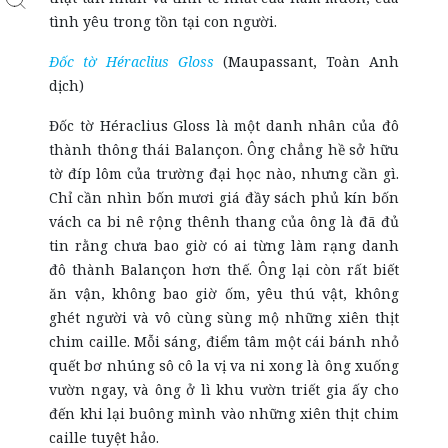
tình yêu trong tồn tại con người.
Đốc tờ Héraclius Gloss
(Maupassant, Toàn Anh
dịch)
Đốc tờ Héraclius Gloss là một danh nhân của đô
thành thông thái Balançon. Ông chẳng hề sở hữu
tờ đíp lôm của trường đại học nào, nhưng cần gì.
Chỉ cần nhìn bốn mươi giá đầy sách phủ kín bốn
vách ca bi nê rộng thênh thang của ông là đã đủ
tin rằng chưa bao giờ có ai từng làm rạng danh
đô thành Balançon hơn thế. Ông lại còn rất biết
ăn vận, không bao giờ ốm, yêu thú vật, không
ghét người và vô cùng sùng mộ những xiên thịt
chim caille. Mỗi sáng, điểm tâm một cái bánh nhỏ
quết bơ nhúng sô cô la vị va ni xong là ông xuống
vườn ngay, và ông ở lì khu vườn triết gia ấy cho
đến khi lại buông mình vào những xiên thịt chim
caille tuyệt hảo.