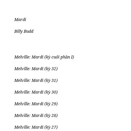
Mardi
Billy Budd
Melville: Mardi (kỳ cuối phần I)
Melville: Mardi (kỳ 32)
Melville: Mardi (kỳ 31)
Melville: Mardi (kỳ 30)
Melville: Mardi (kỳ 29)
Melville: Mardi (kỳ 28)
Melville: Mardi (kỳ 27)