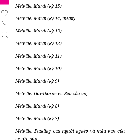
Melville: Mardi (kỳ 15)
Melville: Mardi (kỳ 14, inédit)
Melville: Mardi (kỳ 13)
Melville: Mardi (kỳ 12)
Melville: Mardi (kỳ 11)
Melville: Mardi (kỳ 10)
Melville: Mardi (kỳ 9)
Melville: Hawthorne và Rêu của ông
Melville: Mardi (kỳ 8)
Melville: Mardi (kỳ 7)
Melville: Pudding của người nghèo và mẩu vụn của
người giàu