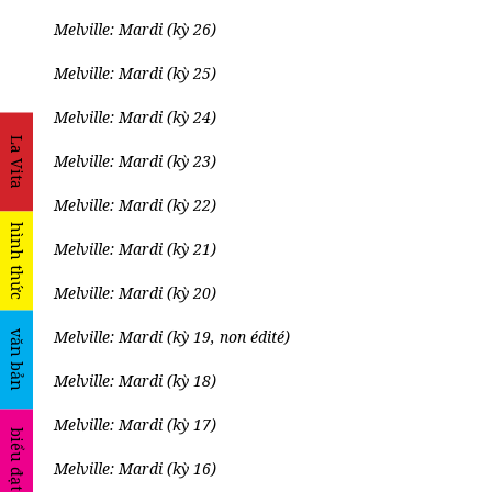
Melville: Mardi (kỳ 26)
Melville: Mardi (kỳ 25)
Melville: Mardi (kỳ 24)
La Vita
Melville: Mardi (kỳ 23)
Melville: Mardi (kỳ 22)
hình thức
Melville: Mardi (kỳ 21)
Melville: Mardi (kỳ 20)
Melville: Mardi (kỳ 19, non édité)
văn bản
Melville: Mardi (kỳ 18)
Melville: Mardi (kỳ 17)
biểu đạt
Melville: Mardi (kỳ 16)