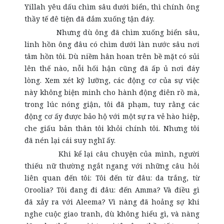
Yillah yêu dấu chìm sâu dưới biển, thì chính ông
thầy tế đê tiện đã đắm xuống tận đáy.
Nhưng dù ông đã chìm xuống biển sâu,
linh hồn ông đâu có chìm dưới làn nước sâu nơi
tâm hồn tôi. Dù niềm hân hoan trên bề mặt có sủi
lên thế nào, nỗi hối hận cũng đã ấp ủ nơi đáy
lòng. Xem xét kỹ lưỡng, các động cơ của sự việc
này không biện minh cho hành động điên rồ mà,
trong lúc nóng giận, tôi đã phạm, tuy rằng các
động cơ ấy được bảo hộ với một sự ra vẻ hào hiệp,
che giấu bản thân tôi khỏi chính tôi. Nhưng tôi
đã nén lại cái suy nghĩ ấy.
Khi kể lại câu chuyện của mình, người
thiếu nữ thường ngắt ngang với những câu hỏi
liên quan đến tôi: Tôi đến từ đâu: da trắng, từ
Oroolia? Tôi đang đi đâu: đến Amma? Và điều gì
đã xảy ra với Aleema? Vì nàng đã hoảng sợ khi
nghe cuộc giao tranh, dù không hiểu gì, và nàng