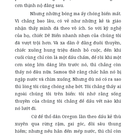
cơn thịnh nộ đằng sau.
Nhưng những bóng ma ấy chóng biến mất.
Vì chẳng bao lâu, có vẻ như những kẻ tà giáo
nhận thấy mình đã theo vô ích. So với kỹ nghệ
của họ, chiếc Dê Biển nhanh nhẹn của chúng tôi
đã vượt trội hơn. Và xa dần ở đằng đuôi thuyền,
chiếc xuồng hung triệu đành bỏ cuộc, đến khi
cuối cùng chỉ còn là một dấu chấm, để rồi khi một
cơn sóng lớn dâng lên trước nó, thì chẳng còn
thấy nó đâu nữa. Samoa thề rằng chắc hẳn nó bị
ngập nước và chìm xuống. Nhưng dù nó có ra sao
thì lòng tôi cũng chóng nhẹ bớt. Tôi chẳng thấy ai
ngoài chúng tôi trên biển: tôi nhớ rằng sống
thuyền của chúng tôi chẳng để dấu vết nào khi
nó lướt đi.
Cứ để thổ dân Oregon lần theo dấu kẻ thù
xuyên qua rừng rậm, gai góc, đồi sâu thung
hiểm; nhưng nếu hắn đến mép nước, thì chỉ còn