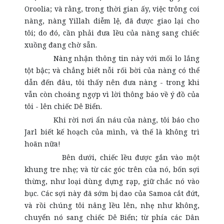
Oroolia; và rằng, trong thời gian ấy, việc trông coi
nàng, nàng Yillah diễm lệ, đã được giao lại cho
tôi; do đó, cần phải đưa lều của nàng sang chiếc
xuồng đang chờ sẵn.
Nàng nhận thông tin này với mối lo lắng
tột bậc; và chẳng biết nỗi rối bời của nàng có thể
dẫn đến đâu, tôi thấy nên đưa nàng - trong khi
vẫn còn choáng ngợp vì lời thông báo về ý đồ của
tôi - lên chiếc Dê Biển.
Khi rời nơi ẩn náu của nàng, tôi báo cho
Jarl biết kế hoạch của mình, và thế là không trì
hoãn nữa!
Bên dưới, chiếc lều được gắn vào một
khung tre nhẹ; và từ các góc trên của nó, bốn sợi
thừng, như loại dùng dựng rạp, giữ chắc nó vào
bục. Các sợi này đã sớm bị dao của Samoa cắt đứt,
và rồi chúng tôi nâng lều lên, nhẹ như không,
chuyển nó sang chiếc Dê Biển; từ phía các Dân