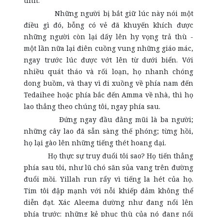
tình.
Những người bị bắt giữ lúc này nói một
điều gì đó, bỗng có vẻ đã khuyến khích được
những người còn lại dấy lên hy vọng trả thù -
một lần nữa lại điên cuồng vung những giáo mác,
ngay trước lúc được vớt lên từ dưới biển. Với
nhiều quát tháo và rối loạn, họ nhanh chóng
dong buồm, và thay vì đi xuồng về phía nam đến
Tedaihee hoặc phía bắc đến Amma về nhà, thì họ
lao thẳng theo chúng tôi, ngay phía sau.
Đứng ngay đầu đằng mũi là ba người;
những cây lao đã sẵn sàng thế phóng; từng hồi,
họ lại gào lên những tiếng thét hoang dại.
Họ thực sự truy đuổi tôi sao? Họ tiến thẳng
phía sau tôi, như lũ chó săn sủa vang trên đường
đuổi mồi. Yillah run rẩy vì tiếng la hét của họ.
Tim tôi đập mạnh với nỗi khiếp đảm không thể
diễn đạt. Xác Aleema dường như đang nổi lên
phía trước: những kẻ phục thù của nó đang nổi