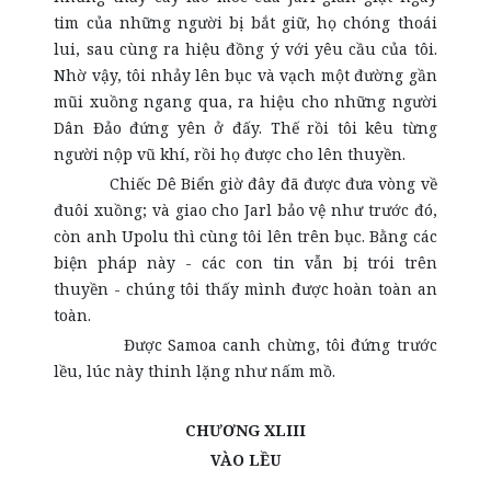
tim của những người bị bắt giữ, họ chóng thoái
lui, sau cùng ra hiệu đồng ý với yêu cầu của tôi.
Nhờ vậy, tôi nhảy lên bục và vạch một đường gần
mũi xuồng ngang qua, ra hiệu cho những người
Dân Đảo đứng yên ở đấy. Thế rồi tôi kêu từng
người nộp vũ khí, rồi họ được cho lên thuyền.
Chiếc Dê Biển giờ đây đã được đưa vòng về
đuôi xuồng; và giao cho Jarl bảo vệ như trước đó,
còn anh Upolu thì cùng tôi lên trên bục. Bằng các
biện pháp này - các con tin vẫn bị trói trên
thuyền - chúng tôi thấy mình được hoàn toàn an
toàn.
Được Samoa canh chừng, tôi đứng trước
lều, lúc này thinh lặng như nấm mồ.
CHƯƠNG XLIII
VÀO LỀU