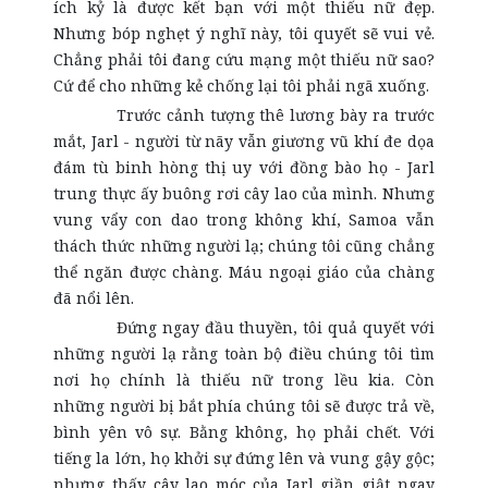
ích kỷ là được kết bạn với một thiếu nữ đẹp.
Nhưng bóp nghẹt ý nghĩ này, tôi quyết sẽ vui vẻ.
Chẳng phải tôi đang cứu mạng một thiếu nữ sao?
Cứ để cho những kẻ chống lại tôi phải ngã xuống.
Trước cảnh tượng thê lương bày ra trước
mắt, Jarl - người từ nãy vẫn giương vũ khí đe dọa
đám tù binh hòng thị uy với đồng bào họ - Jarl
trung thực ấy buông rơi cây lao của mình. Nhưng
vung vẩy con dao trong không khí, Samoa vẫn
thách thức những người lạ; chúng tôi cũng chẳng
thể ngăn được chàng. Máu ngoại giáo của chàng
đã nổi lên.
Đứng ngay đầu thuyền, tôi quả quyết với
những người lạ rằng toàn bộ điều chúng tôi tìm
nơi họ chính là thiếu nữ trong lều kia. Còn
những người bị bắt phía chúng tôi sẽ được trả về,
bình yên vô sự. Bằng không, họ phải chết. Với
tiếng la lớn, họ khởi sự đứng lên và vung gậy gộc;
nhưng thấy cây lao móc của Jarl giần giật ngay