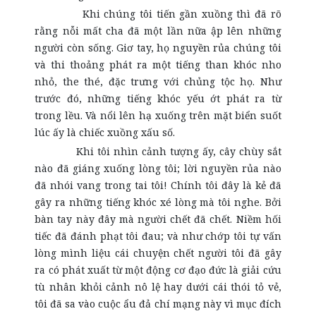
Khi chúng tôi tiến gần xuồng thì đã rõ
rằng nỗi mất cha đã một lần nữa ập lên những
người còn sống. Giơ tay, họ nguyền rủa chúng tôi
và thi thoảng phát ra một tiếng than khóc nho
nhỏ, the thé, đặc trưng với chủng tộc họ. Như
trước đó, những tiếng khóc yếu ớt phát ra từ
trong lều. Và nổi lên hạ xuống trên mặt biển suốt
lúc ấy là chiếc xuồng xấu số.
Khi tôi nhìn cảnh tượng ấy, cây chùy sắt
nào đã giáng xuống lòng tôi; lời nguyền rủa nào
đã nhói vang trong tai tôi! Chính tôi đây là kẻ đã
gây ra những tiếng khóc xé lòng mà tôi nghe. Bởi
bàn tay này đây mà người chết đã chết. Niềm hối
tiếc đã đánh phạt tôi đau; và như chớp tôi tự vấn
lòng mình liệu cái chuyện chết người tôi đã gây
ra có phát xuất từ một động cơ đạo đức là giải cứu
tù nhân khỏi cảnh nô lệ hay dưới cái thói tỏ vẻ,
tôi đã sa vào cuộc ẩu đả chí mạng này vì mục đích