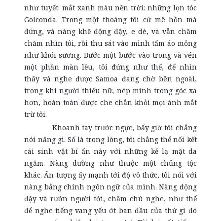
như tuyết: mắt xanh màu nền trời: những lọn tóc
Golconda. Trong một thoáng tôi cứ mê hồn mà
đứng, và nàng khẽ động đậy, e dè, và vẫn chăm
chăm nhìn tôi, rồi thu sát vào mình tấm áo mỏng
như khói sương. Bước một bước vào trong và vén
một phần màn lều, tôi đứng như thế, để nhìn
thấy và nghe được Samoa đang chờ bên ngoài,
trong khi người thiếu nữ, nép mình trong góc xa
hơn, hoàn toàn được che chắn khỏi mọi ánh mắt
trừ tôi.
Khoanh tay trước ngực, bấy giờ tôi chẳng
nói năng gì. Số là trong lòng, tôi chẳng thể nối kết
cái sinh vật bí ẩn này với những kẻ lạ mặt da
ngăm. Nàng dường như thuộc một chủng tộc
khác. Ấn tượng ấy mạnh tới độ vô thức, tôi nói với
nàng bằng chính ngôn ngữ của mình. Nàng động
đậy và rướn người tới, chăm chú nghe, như thể
để nghe tiếng vang yếu ớt ban đầu của thứ gì đó