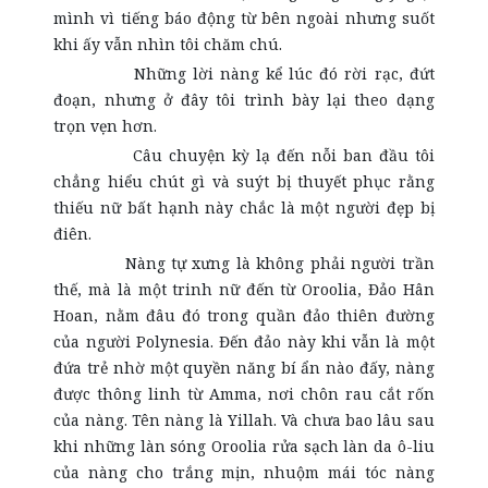
mình vì tiếng báo động từ bên ngoài nhưng suốt
khi ấy vẫn nhìn tôi chăm chú.
Những lời nàng kể lúc đó rời rạc, đứt
đoạn, nhưng ở đây tôi trình bày lại theo dạng
trọn vẹn hơn.
Câu chuyện kỳ lạ đến nỗi ban đầu tôi
chẳng hiểu chút gì và suýt bị thuyết phục rằng
thiếu nữ bất hạnh này chắc là một người đẹp bị
điên.
Nàng tự xưng là không phải người trần
thế, mà là một trinh nữ đến từ Oroolia, Đảo Hân
Hoan, nằm đâu đó trong quần đảo thiên đường
của người Polynesia. Đến đảo này khi vẫn là một
đứa trẻ nhờ một quyền năng bí ẩn nào đấy, nàng
được thông linh từ Amma, nơi chôn rau cắt rốn
của nàng. Tên nàng là Yillah. Và chưa bao lâu sau
khi những làn sóng Oroolia rửa sạch làn da ô-liu
của nàng cho trắng mịn, nhuộm mái tóc nàng