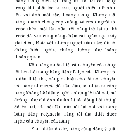
mang máng hiện lại trong trí. Tôi lại cất tiếng,
trong khi phất tóc ra sau, người thiếu nữ nhìn
lên với ánh mắt sắc, hoang mang. Nhưng mắt
nàng nhanh chóng cụp xuống, và rướn người tới
trước thêm một lần nữa, rồi nàng trở lại tư thế
trước đó. Sau cùng nàng chậm rãi ngâm nga mấy
giai điệu, khác với những người Dân Đảo; dù tôi
chẳng hiểu nghĩa, chúng dường như loáng
thoáng quen.
Nôn nóng muốn biết câu chuyện của nàng,
tôi bèn hỏi nàng bằng tiếng Polynesia. Nhưng với
nhiều thiết tha, nàng ra hiệu cho tôi nói chuyện
với nàng như trước đó. Dần dần, tôi nhận ra rằng
nàng không hề hiểu ý nghĩa những lời tôi nói, mà
dường như chỉ đơn thuần bị tác động bởi thứ gì
đó êm tai, và một lần nữa tôi lại nói với nàng
bằng tiếng Polynesia, rằng tôi tha thiết được
nghe câu chuyện của nàng.
Sau nhiều do dự, nàng cũng đồng ý, giật