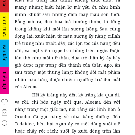
mang những biểu hiện lờ mờ yếu ớt, như bình
minh khuất sau những đám mây màu son tươi.
hình thức
Bỗng mở ra, đoá hoa toả hương thơm, lơ lửng
trong không khí một làn sương hồng. Sau cùng
đọng lại, xuất hiện từ màn sương ấy nàng Yillah
trẻ trung như trước đây; các lọn tóc của nàng đều
văn bản
ướt, và một viên ngọc trai hồng trên ngực. Được
tôn thờ như một nữ thần, đứa trẻ thần kỳ ấy bây
giờ được ngự trong đền thánh của thần Apo, ẩn
sâu trong một thung lũng; không đôi mắt phàm
biểu đạt
nhân nào từng được chiêm ngưỡng trừ đôi mắt
của Aleema.
Hết kỳ trăng này đến kỳ trăng kia qua đi,
và rồi, chỉ bốn ngày trôi qua, Aleema đến với
nàng trong một giấc mơ, nói rằng các linh hồn ở
Oroolia đã gọi nàng về nhà bằng đường đến
Tedaidee, bên hải ngạn ấy có một dòng suối mê
hoặc chảy róc rách; suối ấy xuôi dòng trên làn