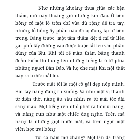
Nhờ những khoảng thưa giữa các bện
thảm, nơi này thoáng gió nhưng kín đáo. Ở bên
hông có một lỗ tròn chỉ vừa đủ rộng để tra tay,
nhưng lỗ hổng ấy phần nào đã bị đóng lại từ bên
trong. Đằng trước, một tấm thảm dệt tỉ mỉ từ liễu
gai phủ lấy đường vào được buộc lắt léo vào phần
đứng của lều. Khi tôi rẽ màn thảm bằng thanh
đoản kiếm thì bùng lên những tiếng la ó từ phía
những người Dân Đảo. Và họ che mặt khi nội thất
bày ra trước mắt tôi.
Trước mắt tôi là một cô gái đẹp nép mình.
Hai tay nàng đang rũ xuống. Và như một vị thánh
từ điện thờ, nàng âu sầu nhìn ra từ mái tóc dài
sáng màu. Một tiếng rên nhỏ phát ra từ môi nàng,
và nàng run như một chiếc ống nghe. Trên má
nàng là những giọt nước mắt, và trên ngực một
viên học trai hồng.
Tôi có nằm mơ chăng? Một làn da trắng