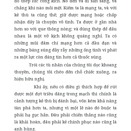
đồ thép lúc công kích. Nó đến và đi sẵn sàng, và
chẳng khi nào mỏi mệt. Kiếm ta là mạng ta, và với
kẻ thù ta cũng thế; giữ được mạng hoặc chấp
nhận đấy là chuyện vô tình. Ta được ở gần nhà
hơn so với que thông nòng; và dùng thép để đấu
nhau là một vở kịch không quãng nghỉ. Ta có
những mũi đâm chí mạng hơn cả đầu đạn và
những báng súng đầy rẫy những ống tinh vi phát
ra một lực còn đáng tin hơn cả thuốc súng.
Trói các tù nhân của chúng tôi dọc khoang
thuyền, chúng tôi chèo đến chỗ chiếc xuồng, ra
hiệu hữu nghị.
Khi ấy, nếu có điều gì thích hợp để rút
được một đợt triều dâng trong mạch thì chính là
cảnh tượng kẻ thù bị đánh bại, vốn kém khả năng
tàn phá hơn ta, nhưng vì một lẽ nào đó buộc ta
phải hạ gục hắn. Đâu phải chiến thắng nào cũng
là khải hoàn, đâu phải kẻ chinh phục nào cũng là
anh hùng.