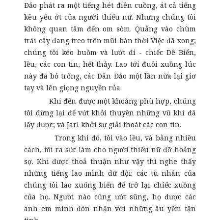
Đảo phát ra một tiếng hét điên cuồng, át cả tiếng
kêu yếu ớt của người thiếu nữ. Nhưng chúng tôi
không quan tâm đến om sòm. Quẳng vào chùm
trái cây đang treo trên mũi bàn thờ! Việc đã xong;
chúng tôi kéo buồm và lướt đi - chiếc Dê Biển,
lều, các con tin, hết thảy. Lao tới đuôi xuồng lúc
này đã bỏ trống, các Dân Đảo một lần nữa lại giơ
tay và lên giọng nguyền rủa.
Khi đến được một khoảng phù hợp, chúng
tôi dừng lại để vứt khỏi thuyền những vũ khí đã
lấy được; và Jarl khởi sự giải thoát các con tin.
Trong khi đó, tôi vào lều, và bằng nhiều
cách, tôi ra sức làm cho người thiếu nữ đỡ hoảng
sợ. Khi được thoả thuận như vậy thì nghe thấy
những tiếng lao mình dữ dội: các tù nhân của
chúng tôi lao xuống biển để trở lại chiếc xuồng
của họ. Người nào cũng ướt sũng, họ được các
anh em mình đón nhận với những âu yếm tận