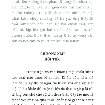
mình lên xuồng đàm phán. Nhưng khi chưa kịp
giải cứu, họ bị vây hãm giữa đám trai tráng và bị
ép rời xuồng. Trong khoảnh khắc sinh tử, một
nhát kiếm chớp nhoáng đã hạ gục ông thầy tế,
thổi bùng cơn hỗn loạn. Họ vừa chiến đấu, vừa
rút lui, kịp bắt giữ hai người làm con tin, rồi
phóng buồm thoát thân, mang theo hy vọng vẫn
còn cơ hội cứu cô gái trước khi quá muộn.
CHƯƠNG XLII
HỐI TIẾC
Trong trận xô xát, không một khẩu súng
hỏa mai nào được khai hỏa. Khẩu đầu tiên mà
Jarl chụp lấy thì tịt ngòi, và trước khi ông kịp giật
một khẩu khác thì cuộc chiến đã thành giáp lá cà,
chẳng còn chỗ cho cử chỉ thừa thãi. Cây lao móc là
tất cả với ông. Và quả thực, chẳng có gì sánh bằng