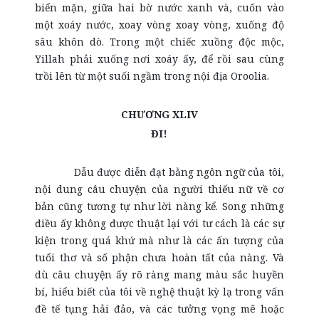
biển mặn, giữa hai bờ nước xanh và, cuốn vào
một xoáy nước, xoay vòng xoay vòng, xuống độ
sâu khôn dò. Trong một chiếc xuồng độc mộc,
Yillah phải xuống nơi xoáy ấy, để rồi sau cùng
trồi lên từ một suối ngầm trong nội địa Oroolia.
CHƯƠNG XLIV
ĐI!
Dẫu được diễn đạt bằng ngôn ngữ của tôi,
nội dung câu chuyện của người thiếu nữ về cơ
bản cũng tương tự như lời nàng kể. Song những
điều ấy không được thuật lại với tư cách là các sự
kiện trong quá khứ mà như là các ấn tượng của
tuổi thơ và số phận chưa hoàn tất của nàng. Và
dù câu chuyện ấy rõ ràng mang màu sắc huyền
bí, hiểu biết của tôi về nghệ thuật kỳ lạ trong vấn
đề tế tụng hải đảo, và các tưởng vọng mê hoặc