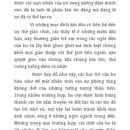
được các nạn nhân của nó sung sướng đắm mình
vào, đã bị tước đi phần lớn tác động mà đáng lẽ
nó đã có thể tạo ra.
Vì những mục đích kín đáo có liên hệ đến
uy thế giáo chức, các thầy tế ở những miền khí
hậu này thường giấu trẻ em trong các ngôi đền
của họ và lấy làm ghen ghét mà tách biệt chúng
khỏi mọi giao thiệp với thế giới bên ngoài, xảo
quyệt gieo vào chúng, khi chúng lớn lên, thứ
cuồng tưởng điên rồ nhất.
Được dạy dỗ như vậy, các học trò của họ
hầu như để mất nhân tính vào sự phóng túng
không dứt của những tưởng tượng thần tiên.
Trong nhiều trường hợp, họ còn được linh hứng
thành các lời sấm truyền và đôi lúc bị các tín đồ
lui tới nhờ vả, tuy vậy lại luôn tránh khỏi mọi
ánh nhìn, sống ở những ngóc ngách trong đền.
Nhưng trong mọi trường hợp, cái chết của họ là
tất nhiên. Bị lừa gạt bằng một câu chuyện thần