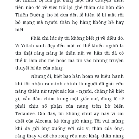
tiên nào đó về việc trở lại ghé thăm các hòn đảo
Thiên Đường, họ bị đưa đến lễ hiến tế bí mật rồi
bỏ mạng mà người thân họ hàng không hề hay
biết.
Phải chi lúc ấy tôi không biết gì về điều đó.
Vì Yillah xinh đẹp đến mức có thể khiến người ta
tin thật rằng nàng là thần nữ, và hẳn tôi đã có
thể bị làm cho mê hoặc mà tin vào những truyền
thuyết bí ẩn của nàng.
Nhưng ôi, biết bao hân hoan và kiêu hãnh
khi tôi nhận ra mình chính là người đã giải cứu
nàng thiếu nữ tuyệt sắc kia - người, chẳng hề biết
gì, vẫn đắm chìm trong một giấc mơ, đáng lẽ sẽ
phải chịu số phận của nàng trên bờ biển
Tedaidee. Giờ đây, tôi không chút áy náy vì cái
chết của Aleema, kẻ từng giữ nàng. Tôi vui mừng
khi đã gửi ông xuống với các vị thần của ông,
rằng thay vì để cho rong rêu mọc khắp thân nàng