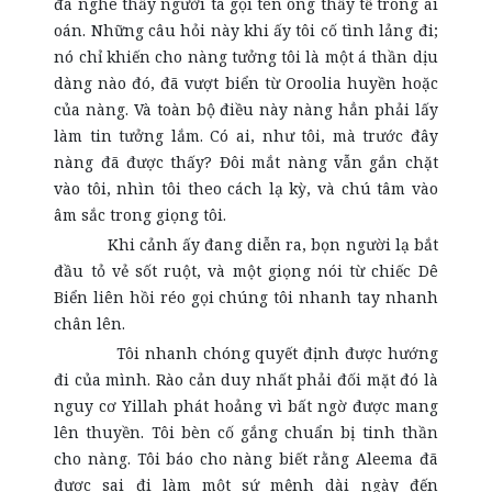
đã nghe thấy người ta gọi tên ông thầy tế trong ai
oán. Những câu hỏi này khi ấy tôi cố tình lảng đi;
nó chỉ khiến cho nàng tưởng tôi là một á thần dịu
dàng nào đó, đã vượt biển từ Oroolia huyền hoặc
của nàng. Và toàn bộ điều này nàng hẳn phải lấy
làm tin tưởng lắm. Có ai, như tôi, mà trước đây
nàng đã được thấy? Đôi mắt nàng vẫn gắn chặt
vào tôi, nhìn tôi theo cách lạ kỳ, và chú tâm vào
âm sắc trong giọng tôi.
Khi cảnh ấy đang diễn ra, bọn người lạ bắt
đầu tỏ vẻ sốt ruột, và một giọng nói từ chiếc Dê
Biển liên hồi réo gọi chúng tôi nhanh tay nhanh
chân lên.
Tôi nhanh chóng quyết định được hướng
đi của mình. Rào cản duy nhất phải đối mặt đó là
nguy cơ Yillah phát hoảng vì bất ngờ được mang
lên thuyền. Tôi bèn cố gắng chuẩn bị tinh thần
cho nàng. Tôi báo cho nàng biết rằng Aleema đã
được sai đi làm một sứ mệnh dài ngày đến