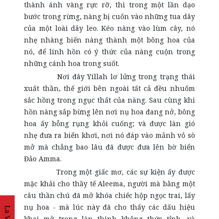
thành ánh vàng rực rỡ, thì trong một lần dạo
bước trong rừng, nàng bị cuốn vào những tua dây
của một loài dây leo. Kéo nàng vào lùm cây, nó
nhẹ nhàng biến nàng thành một bông hoa của
nó, để linh hồn có ý thức của nàng cuộn trong
những cánh hoa trong suốt.
Nơi đây Yillah lơ lửng trong trạng thái
xuất thần, thế giới bên ngoài tất cả đều nhuốm
sắc hồng trong ngục thất của nàng. Sau cùng khi
hồn nàng sắp bừng lên nơi nụ hoa đang nở, bông
hoa ấy bỗng rụng khỏi cuống; và được làn gió
nhẹ đưa ra biển khơi, nơi nó đáp vào mảnh vỏ sò
mở mà chẳng bao lâu đã được đưa lên bờ biển
Đảo Amma.
Trong một giấc mơ, các sự kiện ấy được
mặc khải cho thầy tế Aleema, người mà bằng một
câu thần chú đã mở khóa chiếc hộp ngọc trai, lấy
nụ hoa - mà lúc này đã cho thấy các dấu hiệu
La Vita
khai mở trong làn thinh không thức tỉnh, và