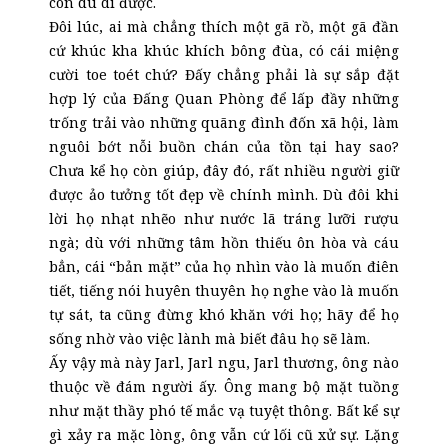
còn du di được.
Đôi lúc, ai mà chẳng thích một gã rồ, một gã đần
cứ khúc kha khúc khích bông đùa, có cái miệng
cười toe toét chứ? Đấy chẳng phải là sự sắp đặt
hợp lý của Đấng Quan Phòng để lấp đầy những
trống trải vào những quãng đình đốn xã hội, làm
nguôi bớt nỗi buồn chán của tồn tại hay sao?
Chưa kể họ còn giúp, đây đó, rất nhiều người giữ
được ảo tưởng tốt đẹp về chính mình. Dù đôi khi
lời họ nhạt nhẽo như nước lã tráng lưỡi rượu
ngà; dù với những tâm hồn thiếu ôn hòa và cáu
bẳn, cái “bản mặt” của họ nhìn vào là muốn điên
tiết, tiếng nói huyên thuyên họ nghe vào là muốn
tự sát, ta cũng đừng khó khăn với họ; hãy để họ
sống nhờ vào việc lành mà biết đâu họ sẽ làm.
Ấy vậy mà này Jarl, Jarl ngu, Jarl thương, ông nào
thuộc về đám người ấy. Ông mang bộ mặt tuồng
như mặt thầy phó tế mắc vạ tuyệt thông. Bất kể sự
gì xảy ra mặc lòng, ông vẫn cứ lối cũ xử sự. Lặng