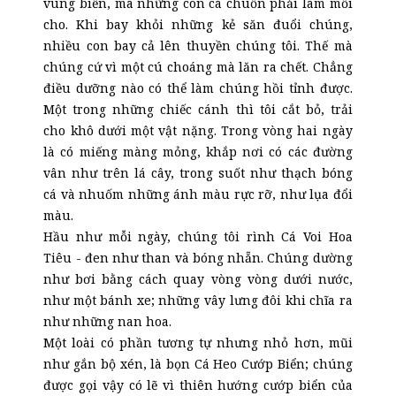
vùng biển, mà những con cá chuồn phải làm mồi
cho. Khi bay khỏi những kẻ săn đuổi chúng,
nhiều con bay cả lên thuyền chúng tôi. Thế mà
chúng cứ vì một cú choáng mà lăn ra chết. Chẳng
điều dưỡng nào có thể làm chúng hồi tỉnh được.
Một trong những chiếc cánh thì tôi cắt bỏ, trải
cho khô dưới một vật nặng. Trong vòng hai ngày
là có miếng màng mỏng, khắp nơi có các đường
vân như trên lá cây, trong suốt như thạch bóng
cá và nhuốm những ánh màu rực rỡ, như lụa đổi
màu.
Hầu như mỗi ngày, chúng tôi rình Cá Voi Hoa
Tiêu - đen như than và bóng nhẵn. Chúng dường
như bơi bằng cách quay vòng vòng dưới nước,
như một bánh xe; những vây lưng đôi khi chĩa ra
như những nan hoa.
Một loài có phần tương tự nhưng nhỏ hơn, mũi
như gắn bộ xén, là bọn Cá Heo Cướp Biển; chúng
được gọi vậy có lẽ vì thiên hướng cướp biển của