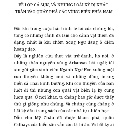
VỀ LỚP CÁ SỤN, VÀ NHỮNG LOÀI KỲ DỊ KHÁC
TRÀN VÀO QUẤY PHÁ CÁC VÙNG BIỂN PHÍA NAM
Đôi khi trong cuộc hải trình lẻ loi của chúng tôi,
từng có những cảnh đã làm cho cảnh vật thêm đa
dạng, nhất là khi chòm Song Ngư đang ở điểm
hoàng đạo.
Đấy là nghiên cứu thực vật trứ danh, họ nói, ở
những thảo nguyên vùng Arkansas bát ngát; tôi
xin gửi gắm sinh viên Ngành Ngư Học xuống một
con thuyền không mui và những đồng hoang
biển cả Thái Bình Dương. Khi con thuyền của bạn
lướt đi thì những con quái vật biển lạ kỳ cũng
lượn qua. Ở nơi khác, ta chẳng bao giờ được thấy
thứ gì giống như chúng. Và chúng cũng chẳng ở
bất kỳ đâu trong sách của các nhà tự nhiên học.
Dẫu cho Mỹ Châu đã được khám phá, quận
Cathays của biển sâu vẫn còn là bí ẩn. Và bất kỳ ai