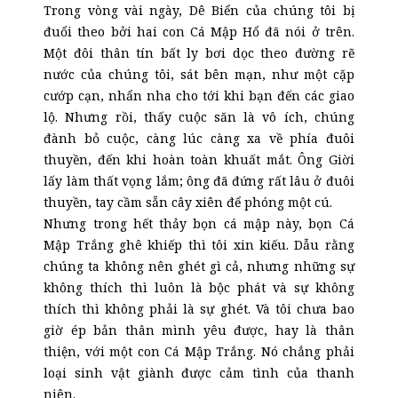
Trong vòng vài ngày, Dê Biển của chúng tôi bị
đuổi theo bởi hai con Cá Mập Hổ đã nói ở trên.
Một đôi thân tín bất ly bơi dọc theo đường rẽ
nước của chúng tôi, sát bên mạn, như một cặp
cướp cạn, nhẩn nha cho tới khi bạn đến các giao
lộ. Nhưng rồi, thấy cuộc săn là vô ích, chúng
đành bỏ cuộc, càng lúc càng xa về phía đuôi
thuyền, đến khi hoàn toàn khuất mắt. Ông Giời
lấy làm thất vọng lắm; ông đã đứng rất lâu ở đuôi
thuyền, tay cầm sẵn cây xiên để phóng một cú.
Nhưng trong hết thảy bọn cá mập này, bọn Cá
Mập Trắng ghê khiếp thì tôi xin kiếu. Dẫu rằng
chúng ta không nên ghét gì cả, nhưng những sự
không thích thì luôn là bộc phát và sự không
thích thì không phải là sự ghét. Và tôi chưa bao
giờ ép bản thân mình yêu được, hay là thân
thiện, với một con Cá Mập Trắng. Nó chẳng phải
loại sinh vật giành được cảm tình của thanh
niên.