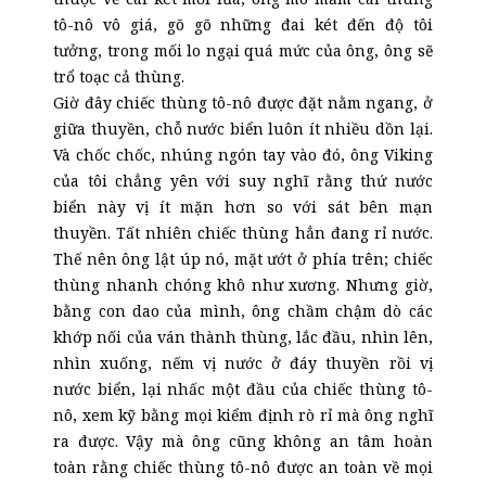
tô-nô vô giá, gõ gõ những đai két đến độ tôi
tưởng, trong mối lo ngại quá mức của ông, ông sẽ
trổ toạc cả thùng.
Giờ đây chiếc thùng tô-nô được đặt nằm ngang, ở
giữa thuyền, chỗ nước biển luôn ít nhiều dồn lại.
Và chốc chốc, nhúng ngón tay vào đó, ông Viking
của tôi chẳng yên với suy nghĩ rằng thứ nước
biển này vị ít mặn hơn so với sát bên mạn
thuyền. Tất nhiên chiếc thùng hẳn đang rỉ nước.
Thế nên ông lật úp nó, mặt ướt ở phía trên; chiếc
thùng nhanh chóng khô như xương. Nhưng giờ,
bằng con dao của mình, ông chầm chậm dò các
khớp nối của ván thành thùng, lắc đầu, nhìn lên,
nhìn xuống, nếm vị nước ở đáy thuyền rồi vị
nước biển, lại nhấc một đầu của chiếc thùng tô-
nô, xem kỹ bằng mọi kiểm định rò rỉ mà ông nghĩ
ra được. Vậy mà ông cũng không an tâm hoàn
toàn rằng chiếc thùng tô-nô được an toàn về mọi