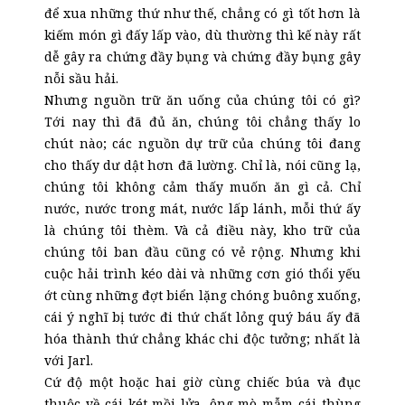
để xua những thứ như thế, chẳng có gì tốt hơn là
kiếm món gì đấy lấp vào, dù thường thì kế này rất
dễ gây ra chứng đầy bụng và chứng đầy bụng gây
nỗi sầu hải.
Nhưng nguồn trữ ăn uống của chúng tôi có gì?
Tới nay thì đã đủ ăn, chúng tôi chẳng thấy lo
chút nào; các nguồn dự trữ của chúng tôi đang
cho thấy dư dật hơn đã lường. Chỉ là, nói cũng lạ,
chúng tôi không cảm thấy muốn ăn gì cả. Chỉ
nước, nước trong mát, nước lấp lánh, mỗi thứ ấy
là chúng tôi thèm. Và cả điều này, kho trữ của
chúng tôi ban đầu cũng có vẻ rộng. Nhưng khi
cuộc hải trình kéo dài và những cơn gió thổi yếu
ớt cùng những đợt biển lặng chóng buông xuống,
cái ý nghĩ bị tước đi thứ chất lỏng quý báu ấy đã
hóa thành thứ chẳng khác chi độc tưởng; nhất là
với Jarl.
Cứ độ một hoặc hai giờ cùng chiếc búa và đục
thuộc về cái két mồi lửa, ông mò mẫm cái thùng