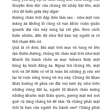
thuyền đơn độc của chúng tôi nhảy bật lên, một
chú dê biển giữa dãy Alps!
Đường chân trời dập dờn làm sao - như một con
mãng xà khổng lồ cùng cả vạn khúc cuộn quấn
quanh địa cầu này song lại rất gần, theo cách
hiển nhiên, đến độ như thể bàn tay người ta có
thể chạm đến nó.
Quả là cô đơn; khi mặt trời mọc và tung vó lên
tận thiên đường, chúng tôi chào mặt trời như một
khách bộ hành chốn sa mạc Sahara thấy một
bóng kỵ binh đằng xa. Ngoại trừ chúng tôi, mặt
trời và Dê Biển có vẻ là toàn bộ những gì còn sót
lại từ cuộc sống trong vũ trụ này. Chúng tôi khao
khát hướng về phía cái đĩa vui tươi ấy, như trên
những vùng đất lạ, người lữ khách chào mừng
những khuôn mặt thân quen, gương mặt mà nơi
quê cũ từng chẳng hề để tâm. Và chẳng phải mặt
trời là bạn của người du hành sao? Chẳng phải