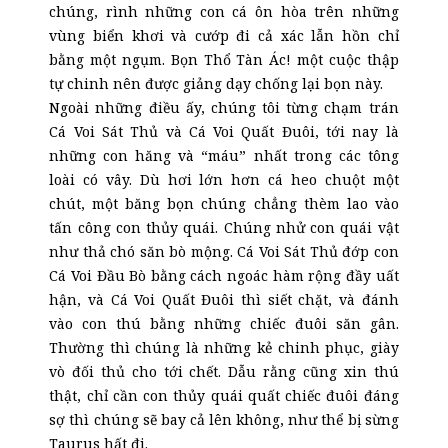
chúng, rình những con cá ôn hòa trên những
vùng biển khơi và cướp đi cả xác lẫn hồn chỉ
bằng một ngụm. Bọn Thổ Tàn Ác! một cuộc thập
tự chinh nên được giảng dạy chống lại bọn này.
Ngoài những điều ấy, chúng tôi từng chạm trán
Cá Voi Sát Thủ và Cá Voi Quất Đuôi, tới nay là
những con hăng và “máu” nhất trong các tông
loài có vây. Dù hơi lớn hơn cá heo chuột một
chút, một băng bọn chúng chẳng thèm lao vào
tấn công con thủy quái. Chúng nhử con quái vật
như thả chó săn bò mộng. Cá Voi Sát Thủ đớp con
Cá Voi Đầu Bò bằng cách ngoác hàm rộng đầy uất
hận, và Cá Voi Quất Đuôi thì siết chặt, và đánh
vào con thú bằng những chiếc đuôi săn gân.
Thường thì chúng là những kẻ chinh phục, giày
vò đối thủ cho tới chết. Dẫu rằng cũng xin thú
thật, chỉ cần con thủy quái quất chiếc đuôi đáng
sợ thì chúng sẽ bay cả lên không, như thể bị sừng
Taurus hất đi.