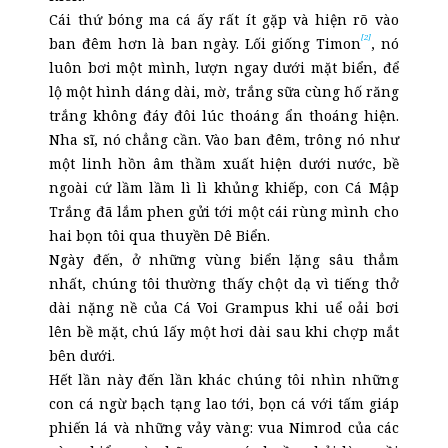
Cái thứ bóng ma cá ấy rất ít gặp và hiện rõ vào
[2]
ban đêm hơn là ban ngày. Lối giống Timon
, nó
luôn bơi một mình, lượn ngay dưới mặt biển, để
lộ một hình dáng dài, mờ, trắng sữa cùng hố răng
trắng không đáy đôi lúc thoáng ẩn thoáng hiện.
Nha sĩ, nó chẳng cần. Vào ban đêm, trông nó như
một linh hồn âm thầm xuất hiện dưới nước, bề
ngoài cứ lầm lầm lì lì khủng khiếp, con Cá Mập
Trắng đã lắm phen gửi tới một cái rùng mình cho
hai bọn tôi qua thuyền Dê Biển.
Ngày đến, ở những vùng biển lặng sâu thẳm
nhất, chúng tôi thường thấy chột dạ vì tiếng thở
dài nặng nề của Cá Voi Grampus khi uể oải bơi
lên bề mặt, chú lấy một hơi dài sau khi chợp mắt
bên dưới.
Hết lần này đến lần khác chúng tôi nhìn những
con cá ngừ bạch tạng lao tới, bọn cá với tấm giáp
phiến lá và những vảy vàng: vua Nimrod của các