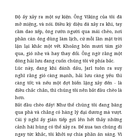
Độ ấy xảy ra một sự kiện. Ông Viking của tôi đã
mở miệng, và nói. Điều kỳ diệu đã xảy ra khi, tay
cầm dao xếp, ông rướn người qua mái chèo, nơi
phần cán ông dùng làm lịch, cứ mỗi lần mặt trời
lặn lại khắc một vết. Khoảng bốn mươi tám giờ
qua, gió nhẹ và hay thay đổi. Ông ngờ rằng một
dòng hải lưu đang cuốn chúng tôi về phía bắc.
Lúc này, đang khi đánh dấu, Jarl tuôn ra suy
nghĩ rằng gió càng mạnh, hải lưu càng yếu thì
càng tốt; và nếu một đợt biển lặng xảy đến - là
điều chắc chắn, thì chúng tôi nên bắt đầu chèo là
hơn.
Bắt đầu chèo đấy! Như thể chúng tôi đang băng
qua phà và chẳng có hàng lý đại dương mà vượt.
Cái ý nghĩ ấy gián tiếp gợi lên hết thảy những
cảnh hãi hùng có thể xảy ra. Để xua tan chúng đi
ngay tức khắc, tôi khởi sự chia phần ăn sáng. Vì