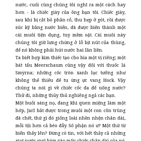
nước, cuối cùng chúng tôi nghĩ ra một cách hay
hơn - là chiếc giày của ông bạn tôi. Chiếc giày,
sau khi bị cắt bỏ phần cổ, thu hẹp ở gót, rồi được
súc kỹ bằng nước biển, đã được biến thành một
cái muôi tiện dụng, tuy mềm oặt. Cái muôi này
chúng tôi giữ lưng chừng ở lỗ bịt nút của thùng,
để nó không phải hút nước hai lần liền.
Ta biết hợp kim thiếc tạo cho bia một vị riêng; một
bát tẩu Meerschaum cũng vậy đối với thuốc lá
Smyrna; những cốc tròn xanh lục tưởng như
không thể thiếu để tu ừng ực vang Hock. Vậy
chúng ta nói gì về chiếc cốc da để uống nước?
Thử đi, những thủy thủ nghiêng ngả các bạn.
Một buổi sáng nọ, đang khi quen miệng làm một
hớp, Jarl bắt được trong muôi một con côn trùng
đã chết, thứ gì đó giống loài nhền nhện chân dài,
mỗi tội hơn cả béo đẫy. Số phận nó ư? Một thứ từ
biển thẩy lên? Đừng có tin, với hết thảy cả những
giọt nước quý bám vào mấy chiếc chân dài của nó.