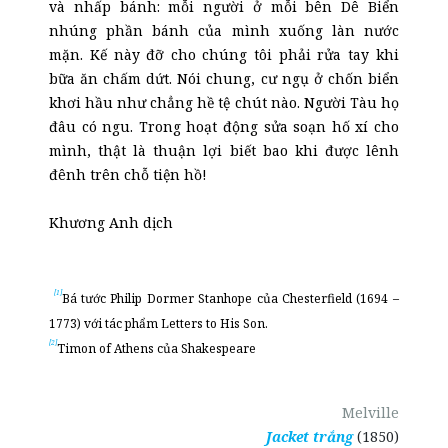
và nhấp bánh: mỗi người ở mỗi bên Dê Biển
nhúng phần bánh của mình xuống làn nước
mặn. Kế này đỡ cho chúng tôi phải rửa tay khi
bữa ăn chấm dứt. Nói chung, cư ngụ ở chốn biển
khơi hầu như chẳng hề tệ chút nào. Người Tàu họ
đâu có ngu. Trong hoạt động sửa soạn hố xí cho
mình, thật là thuận lợi biết bao khi được lênh
đênh trên chỗ tiện hồ!
Khương Anh dịch
[1]
Bá tước Philip Dormer Stanhope của Chesterfield (1694 –
1773) với tác phẩm Letters to His Son.
[2]
Timon of Athens của Shakespeare
Melville
Jacket trắng
(1850)