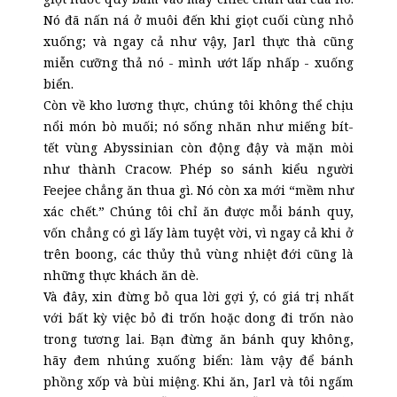
Nó đã nấn ná ở muôi đến khi giọt cuối cùng nhỏ
xuống; và ngay cả như vậy, Jarl thực thà cũng
miễn cưỡng thả nó - mình ướt lấp nhấp - xuống
biển.
Còn về kho lương thực, chúng tôi không thể chịu
nổi món bò muối; nó sống nhăn như miếng bít-
tết vùng Abyssinian còn động đậy và mặn mòi
như thành Cracow. Phép so sánh kiểu người
Feejee chẳng ăn thua gì. Nó còn xa mới “mềm như
xác chết.” Chúng tôi chỉ ăn được mỗi bánh quy,
vốn chẳng có gì lấy làm tuyệt vời, vì ngay cả khi ở
trên boong, các thủy thủ vùng nhiệt đới cũng là
những thực khách ăn dè.
Và đây, xin đừng bỏ qua lời gợi ý, có giá trị nhất
với bất kỳ việc bỏ đi trốn hoặc dong đi trốn nào
trong tương lai. Bạn đừng ăn bánh quy không,
hãy đem nhúng xuống biển: làm vậy để bánh
phồng xốp và bùi miệng. Khi ăn, Jarl và tôi ngấm