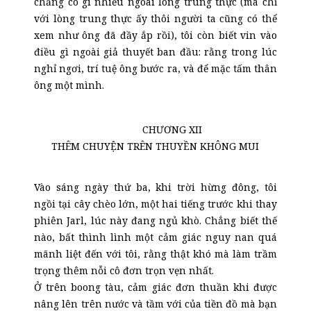
chẳng có gì nhiều ngoài lòng trung thực (mà chỉ
với lòng trung thực ấy thôi người ta cũng có thể
xem như ông đã đầy ắp rồi), tôi còn biết vin vào
điều gì ngoài giả thuyết ban đầu: rằng trong lúc
nghỉ ngơi, trí tuệ ông bước ra, và để mặc tấm thân
ông một mình.
CHƯƠNG XII
THÊM CHUYỆN TRÊN THUYỀN KHÔNG MUI
Vào sáng ngày thứ ba, khi trời hừng đông, tôi
ngồi tại cây chèo lớn, một hai tiếng trước khi thay
phiên Jarl, lúc này đang ngủ khò. Chẳng biết thế
nào, bất thình lình một cảm giác nguy nan quá
mãnh liệt đến với tôi, rằng thật khó mà làm trầm
trọng thêm nỗi cô đơn trọn vẹn nhất.
Ở trên boong tàu, cảm giác đơn thuần khi được
nâng lên trên nước và tầm với của tiền đồ mà bạn