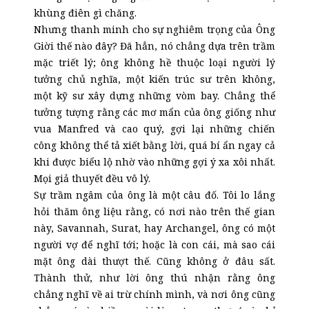
khùng điên gì chăng.
Nhưng thanh minh cho sự nghiêm trọng của Ông
Giời thế nào đây? Đã hẳn, nó chẳng dựa trên trầm
mặc triết lý; ông không hề thuộc loại người lý
tưởng chủ nghĩa, một kiến trúc sư trên không,
một kỹ sư xây dựng những vòm bay. Chẳng thể
tưởng tượng rằng các mơ mẩn của ông giống như
vua Manfred và cao quý, gợi lại những chiến
công không thể tả xiết bằng lời, quá bí ẩn ngay cả
khi được biểu lộ nhờ vào những gợi ý xa xôi nhất.
Mọi giả thuyết đều vô lý.
Sự trầm ngâm của ông là một câu đố. Tôi lo lắng
hỏi thăm ông liệu rằng, có nơi nào trên thế gian
này, Savannah, Surat, hay Archangel, ông có một
người vợ để nghĩ tới; hoặc là con cái, mà sao cái
mặt ông dài thượt thế. Cũng không ở đâu sất.
Thành thử, như lời ông thú nhận rằng ông
chẳng nghĩ về ai trừ chính mình, và nơi ông cũng