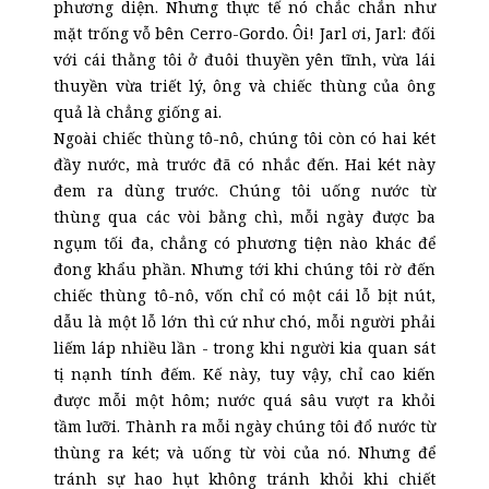
phương diện. Nhưng thực tế nó chắc chắn như
mặt trống vỗ bên Cerro-Gordo. Ôi! Jarl ơi, Jarl: đối
với cái thằng tôi ở đuôi thuyền yên tĩnh, vừa lái
thuyền vừa triết lý, ông và chiếc thùng của ông
quả là chẳng giống ai.
Ngoài chiếc thùng tô-nô, chúng tôi còn có hai két
đầy nước, mà trước đã có nhắc đến. Hai két này
đem ra dùng trước. Chúng tôi uống nước từ
thùng qua các vòi bằng chì, mỗi ngày được ba
ngụm tối đa, chẳng có phương tiện nào khác để
đong khẩu phần. Nhưng tới khi chúng tôi rờ đến
chiếc thùng tô-nô, vốn chỉ có một cái lỗ bịt nút,
dẫu là một lỗ lớn thì cứ như chó, mỗi người phải
liếm láp nhiều lần - trong khi người kia quan sát
tị nạnh tính đếm. Kế này, tuy vậy, chỉ cao kiến
được mỗi một hôm; nước quá sâu vượt ra khỏi
tầm lưỡi. Thành ra mỗi ngày chúng tôi đổ nước từ
thùng ra két; và uống từ vòi của nó. Nhưng để
tránh sự hao hụt không tránh khỏi khi chiết