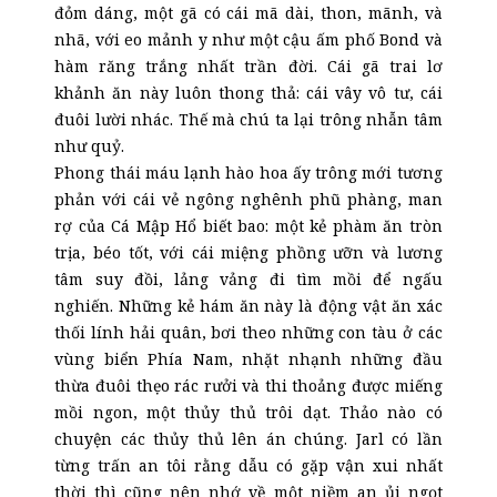
đỏm dáng, một gã có cái mã dài, thon, mãnh, và
nhã, với eo mảnh y như một cậu ấm phố Bond và
hàm răng trắng nhất trần đời. Cái gã trai lơ
khảnh ăn này luôn thong thả: cái vây vô tư, cái
đuôi lười nhác. Thế mà chú ta lại trông nhẫn tâm
như quỷ.
Phong thái máu lạnh hào hoa ấy trông mới tương
phản với cái vẻ ngông nghênh phũ phàng, man
rợ của Cá Mập Hổ biết bao: một kẻ phàm ăn tròn
trịa, béo tốt, với cái miệng phồng ưỡn và lương
tâm suy đồi, lảng vảng đi tìm mồi để ngấu
nghiến. Những kẻ hám ăn này là động vật ăn xác
thối lính hải quân, bơi theo những con tàu ở các
vùng biển Phía Nam, nhặt nhạnh những đầu
thừa đuôi thẹo rác rưởi và thi thoảng được miếng
mồi ngon, một thủy thủ trôi dạt. Thảo nào có
chuyện các thủy thủ lên án chúng. Jarl có lần
từng trấn an tôi rằng dẫu có gặp vận xui nhất
thời thì cũng nên nhớ về một niềm an ủi ngọt