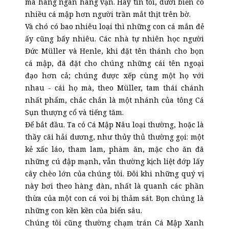
mà hàng ngàn hàng vạn. Hãy tin tôi, dưới biển có
nhiều cá mập hơn người trần mắt thịt trên bờ.
Và chó có bao nhiêu loại thì những con cá mắn đẻ
ấy cũng bấy nhiêu. Các nhà tự nhiên học người
Đức Müller và Henle, khi đặt tên thánh cho bọn
cá mập, đã đặt cho chúng những cái tên ngoại
đạo hơn cả; chúng được xếp cùng một họ với
nhau - cái họ mà, theo Müller, tam thái chánh
nhất phẩm, chắc chắn là một nhánh của tông Cá
Sụn thượng cổ và tiếng tăm.
Để bắt đầu. Ta có Cá Mập Nâu loại thường, hoặc là
thầy cãi hải dương, như thủy thủ thường gọi: một
kẻ xấc láo, tham lam, phàm ăn, mặc cho ăn đã
những cú đập mạnh, vẫn thường kịch liệt đớp lấy
cây chèo lớn của chúng tôi. Đôi khi những quý vị
này bơi theo hàng đàn, nhất là quanh các phần
thừa của một con cá voi bị thảm sát. Bọn chúng là
những con kền kền của biển sâu.
Chúng tôi cũng thường chạm trán Cá Mập Xanh