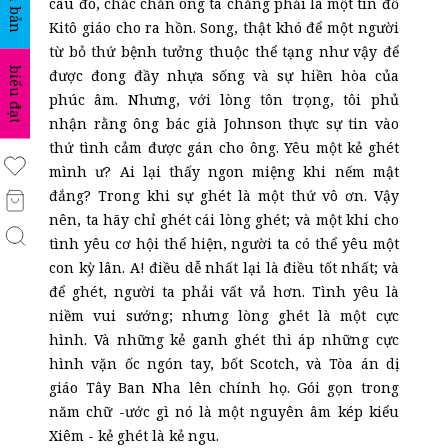
văn bản
câu đó, chắc chắn ông ta chẳng phải là một tín đồ
Kitô giáo cho ra hồn. Song, thật khó để một người
từ bỏ thứ bệnh tưởng thuộc thể tạng như vậy để
biểu đạt
được đong đầy nhựa sống và sự hiền hòa của
phúc âm. Nhưng, với lòng tôn trọng, tôi phủ
nhận rằng ông bác già Johnson thực sự tin vào
thứ tình cảm được gán cho ông. Yêu một kẻ ghét
mình ư? Ai lại thấy ngon miệng khi nếm mật
đắng? Trong khi sự ghét là một thứ vô ơn. Vậy
nên, ta hãy chỉ ghét cái lòng ghét; và một khi cho
tình yêu cơ hội thể hiện, người ta có thể yêu một
con kỳ lân. A! điều dễ nhất lại là điều tốt nhất; và
để ghét, người ta phải vất vả hơn. Tình yêu là
niềm vui sướng; nhưng lòng ghét là một cực
hình. Và những kẻ ganh ghét thì áp những cực
hình vặn ốc ngón tay, bốt Scotch, và Tòa án dị
giáo Tây Ban Nha lên chính họ. Gói gọn trong
năm chữ -ước gì nó là một nguyên âm kép kiểu
Xiêm - kẻ ghét là kẻ ngu.