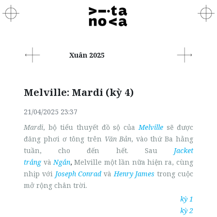
Xuân 2025
Melville: Mardi (kỳ 4)
21/04/2025 23:37
Mardi
, bộ tiểu thuyết đồ sộ của
Melville
sẽ được
đăng phơi ơ tông trên
Văn Bản
, vào thứ Ba hằng
tuần, cho đến hết. Sau
Jacket
trắng
và
Ngắn
,
Melville một lần nữa hiện ra, cùng
nhịp với
Joseph Conrad
và
Henry James
trong cuộc
mở rộng chân trời.
kỳ 1
kỳ 2