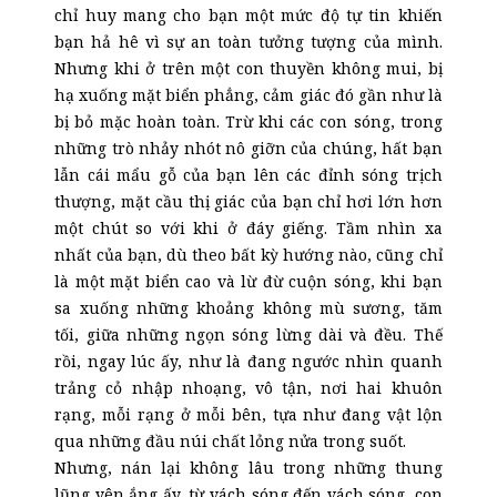
chỉ huy mang cho bạn một mức độ tự tin khiến
bạn hả hê vì sự an toàn tưởng tượng của mình.
Nhưng khi ở trên một con thuyền không mui, bị
hạ xuống mặt biển phẳng, cảm giác đó gần như là
bị bỏ mặc hoàn toàn. Trừ khi các con sóng, trong
những trò nhảy nhót nô giỡn của chúng, hất bạn
lẫn cái mẩu gỗ của bạn lên các đỉnh sóng trịch
thượng, mặt cầu thị giác của bạn chỉ hơi lớn hơn
một chút so với khi ở đáy giếng. Tầm nhìn xa
nhất của bạn, dù theo bất kỳ hướng nào, cũng chỉ
là một mặt biển cao và lừ đừ cuộn sóng, khi bạn
sa xuống những khoảng không mù sương, tăm
tối, giữa những ngọn sóng lừng dài và đều. Thế
rồi, ngay lúc ấy, như là đang ngước nhìn quanh
trảng cỏ nhập nhoạng, vô tận, nơi hai khuôn
rạng, mỗi rạng ở mỗi bên, tựa như đang vật lộn
qua những đầu núi chất lỏng nửa trong suốt.
Nhưng, nán lại không lâu trong những thung
lũng yên ắng ấy, từ vách sóng đến vách sóng, con