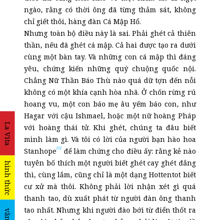
ngào, rằng có thời ông đã từng thảm sát, không
chỉ giết thôi, hàng đàn Cá Mập Hổ.
Nhưng toàn bộ điều này là sai. Phải ghét cả thiên
thần, nếu đã ghét cá mập. Cả hai được tạo ra dưới
cùng một bàn tay. Và những con cá mập thì đáng
yêu, chứng kiến những quý chuộng quốc nội.
Chẳng Nữ Thần Báo Thù nào quá dữ tợn đến nỗi
không có một khía cạnh hòa nhã. Ở chốn rừng rú
hoang vu, một con báo mẹ âu yếm báo con, như
Hagar với cậu Ishmael, hoặc một nữ hoàng Pháp
La Vita
với hoàng thái tử. Khi ghét, chúng ta đâu biết
mình làm gì. Và tôi có lời của người bạn hào hoa
[1]
Stanhope
để làm chứng cho điều ấy: rằng kẻ nào
tuyên bố thích một người biết ghét cay ghét đắng
hình thức
thì, cùng lắm, cũng chỉ là một dạng Hottentot biết
cư xử mà thôi. Không phải lời nhận xét gì quá
thanh tao, dù xuất phát từ người đàn ông thanh
tao nhất. Nhưng khi người đào bới từ điển thốt ra