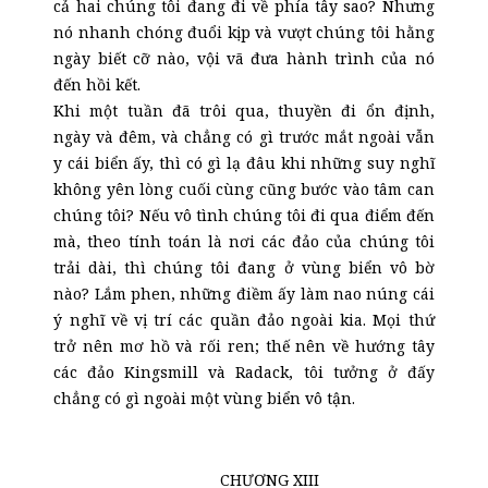
cả hai chúng tôi đang đi về phía tây sao? Nhưng
nó nhanh chóng đuổi kịp và vượt chúng tôi hằng
ngày biết cỡ nào, vội vã đưa hành trình của nó
đến hồi kết.
Khi một tuần đã trôi qua, thuyền đi ổn định,
ngày và đêm, và chẳng có gì trước mắt ngoài vẫn
y cái biển ấy, thì có gì lạ đâu khi những suy nghĩ
không yên lòng cuối cùng cũng bước vào tâm can
chúng tôi? Nếu vô tình chúng tôi đi qua điểm đến
mà, theo tính toán là nơi các đảo của chúng tôi
trải dài, thì chúng tôi đang ở vùng biển vô bờ
nào? Lắm phen, những điềm ấy làm nao núng cái
ý nghĩ về vị trí các quần đảo ngoài kia. Mọi thứ
trở nên mơ hồ và rối ren; thế nên về hướng tây
các đảo Kingsmill và Radack, tôi tưởng ở đấy
chẳng có gì ngoài một vùng biển vô tận.
CHƯƠNG XIII