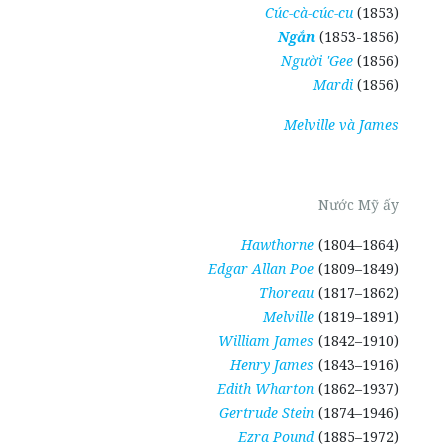
Cúc-cà-cúc-cu
(1853)
Ngắn
(1853-1856)
Người 'Gee
(1856)
Mardi
(1856)
Melville và James
Nước Mỹ ấy
Hawthorne
(1804–1864)
Edgar Allan Poe
(1809–1849)
Thoreau
(1817–1862)
Melville
(1819–1891)
William James
(1842–1910)
Henry James
(1843–1916)
Edith Wharton
(1862–1937)
Gertrude Stein
(1874–1946)
Ezra Pound
(1885–1972)