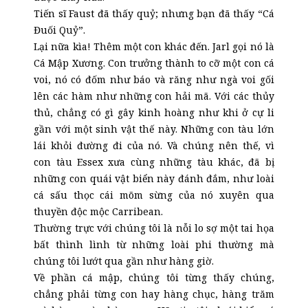
Tiến sĩ Faust đã thấy quỷ; nhưng bạn đã thấy “Cá
Đuối Quỷ”.
Lại nữa kìa! Thêm một con khác đến. Jarl gọi nó là
Cá Mập Xương. Con trưởng thành to cỡ một con cá
voi, nó có đốm như báo và răng như ngà voi gối
lên các hàm như những con hải mã. Với các thủy
thủ, chẳng có gì gây kinh hoàng như khi ở cự li
gần với một sinh vật thế này. Những con tàu lớn
lái khỏi đường đi của nó. Và chúng nên thế, vì
con tàu Essex xưa cùng những tàu khác, đã bị
những con quái vật biển này đánh đắm, như loài
cá sấu thọc cái mõm sừng của nó xuyên qua
thuyền độc mộc Carribean.
Thường trực với chúng tôi là nỗi lo sợ một tai họa
bất thình lình từ những loài phi thường mà
chúng tôi lướt qua gần như hàng giờ.
Về phần cá mập, chúng tôi từng thấy chúng,
chẳng phải từng con hay hàng chục, hàng trăm