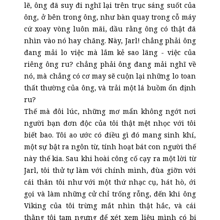
lẽ, ông đã suy đi nghĩ lại trên trục sáng suốt của
ông, ở bên trong ông, như bàn quay trong cỗ máy
cứ xoay vòng luôn mãi, dầu rằng ông có thật đã
nhìn vào nó hay chăng. Này, Jarl! chẳng phải ông
đang mải lo việc mà lắm kẻ sao lãng - việc của
riêng ông ru? chẳng phải ông đang mải nghĩ về
nó, mà chẳng có cơ may sẽ cuộn lại những lo toan
thất thường của ông, và trải một lá buồm ổn định
ru?
Thế mà đôi lúc, những mơ mẩn không ngớt nơi
người bạn đơn độc của tôi thật mệt nhọc với tôi
biết bao. Tôi ao ước có điều gì đó mang sinh khí,
một sự bật ra ngôn từ, tính hoạt bát con người thế
này thế kia. Sau khi hoài công cố cạy ra một lời từ
Jarl, tôi thử tự làm với chính mình, đùa giỡn với
cái thân tôi như với một thứ nhạc cụ, hát hò, ới
gọi và làm những cử chỉ trống rỗng, đến khi ông
Viking của tôi trừng mắt nhìn thật hắc, và cái
thằng tôi tạm ngưng để xét xem liệu mình có bị