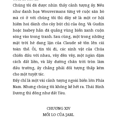
Chúng tôi đã được nhìn thấy cảnh tượng ấy. Nếu
như danh họa Wouvermans từng vẽ cuộc săn bò
mà có ở với chúng tôi thì đây sẽ là một cơ hội
hiếm hoi dành cho cây bút chì của ông. Và Gudin
hoặc Isabey hẳn đã quẳng vùng biển xanh cuộn
sóng vào trong tranh. Sau cùng, một trong những
mặt trời hè đang lặn của Claude sẽ tôn lên cái
toàn thể. Ôi, tin tôi đi, các sinh vật của Chúa
chiến đấu với nhau, vây đền vây, một ngàn dặm
cách đất liền, và lấy đường chân trời tròn làm
đấu trường, ấy chẳng phải đối tượng thấp kém
cho một tuyệt tác.
Đấy chỉ là một vài cảnh tượng ngoài biển lớn Phía
Nam. Nhưng chúng tôi không kể hết ra. Thái Bình
Dương thì đông như đất Tàu.
CHƯƠNG XIV
MỐI LO CỦA JARL