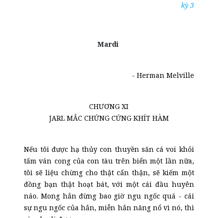
kỳ 3
Mardi
- Herman Melville
CHƯƠNG XI
JARL MẮC CHỨNG CỨNG KHÍT HÀM
Nếu tôi được hạ thủy con thuyền săn cá voi khỏi
tấm ván cong của con tàu trên biển một lần nữa,
tôi sẽ liệu chừng cho thật cẩn thận, sẽ kiếm một
đồng bạn thật hoạt bát, với một cái đầu huyên
náo. Mong hắn đừng bao giờ ngu ngốc quá - cái
sự ngu ngốc của hắn, miễn hắn năng nổ vì nó, thì