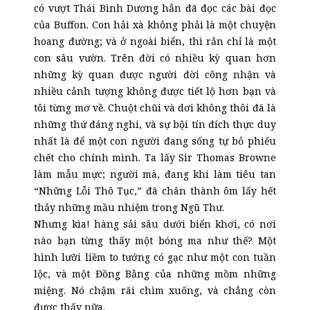
có vượt Thái Bình Dương hẳn đã đọc các bài đọc
của Buffon. Con hải xà không phải là một chuyện
hoang đường; và ở ngoài biển, thì rắn chỉ là một
con sâu vườn. Trên đời có nhiều kỳ quan hơn
những kỳ quan được người đời công nhận và
nhiều cảnh tượng không được tiết lộ hơn bạn và
tôi từng mơ về. Chuột chũi và dơi không thôi đã là
những thứ đáng nghi, và sự bội tín đích thực duy
nhất là để một con người đang sống tự bỏ phiếu
chết cho chính mình. Ta lấy Sir Thomas Browne
làm mẫu mực; người mà, đang khi làm tiêu tan
“Những Lỗi Thô Tục,” đã chân thành ôm lấy hết
thảy những mầu nhiệm trong Ngũ Thư.
Nhưng kìa! hàng sải sâu dưới biển khơi, có nơi
nào bạn từng thấy một bóng ma như thế? Một
hình lưỡi liềm to tướng có gạc như một con tuần
lộc, và một Đồng Bằng của những mồm những
miệng. Nó chậm rãi chìm xuống, và chẳng còn
được thấy nữa.