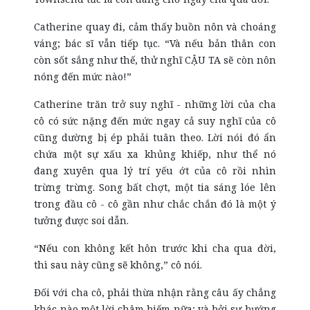
Catherine quay đi, cảm thấy buồn nôn và choáng
váng; bác sĩ vẫn tiếp tục. “Và nếu bản thân con
còn sốt sắng như thế, thử nghĩ CẬU TA sẽ còn nôn
nóng đến mức nào!”
Catherine trăn trở suy nghĩ - những lời của cha
cô có sức nặng đến mức ngay cả suy nghĩ của cô
cũng dường bị ép phải tuân theo. Lời nói đó ẩn
chứa một sự xấu xa khủng khiếp, như thể nó
đang xuyên qua lý trí yếu ớt của cô rồi nhìn
trừng trừng. Song bất chợt, một tia sáng lóe lên
trong đầu cô - cô gần như chắc chắn đó là một ý
tưởng được soi dẫn.
“Nếu con không kết hôn trước khi cha qua đời,
thì sau này cũng sẽ không,” cô nói.
Đối với cha cô, phải thừa nhận rằng câu ấy chẳng
khác nào một lời châm biếm nữa; và bởi sự bướng