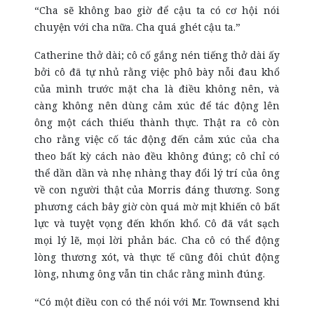
“Cha sẽ không bao giờ để cậu ta có cơ hội nói
chuyện với cha nữa. Cha quá ghét cậu ta.”
Catherine thở dài; cô cố gắng nén tiếng thở dài ấy
bởi cô đã tự nhủ rằng việc phô bày nỗi đau khổ
của mình trước mặt cha là điều không nên, và
càng không nên dùng cảm xúc để tác động lên
ông một cách thiếu thành thực. Thật ra cô còn
cho rằng việc cố tác động đến cảm xúc của cha
theo bất kỳ cách nào đều không đúng; cô chỉ có
thể dần dần và nhẹ nhàng thay đổi lý trí của ông
về con người thật của Morris đáng thương. Song
phương cách bây giờ còn quá mờ mịt khiến cô bất
lực và tuyệt vọng đến khốn khổ. Cô đã vắt sạch
mọi lý lẽ, mọi lời phản bác. Cha cô có thể động
lòng thương xót, và thực tế cũng đôi chút động
lòng, nhưng ông vẫn tin chắc rằng mình đúng.
“Có một điều con có thể nói với Mr. Townsend khi