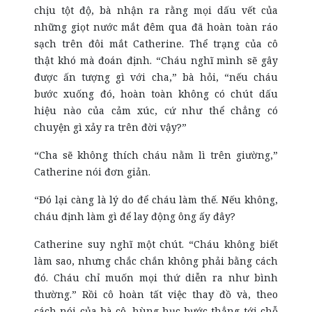
chịu tột độ, bà nhận ra rằng mọi dấu vết của
những giọt nước mắt đêm qua đã hoàn toàn ráo
sạch trên đôi mắt Catherine. Thể trạng của cô
thật khó mà đoán định. “Cháu nghĩ mình sẽ gây
được ấn tượng gì với cha,” bà hỏi, “nếu cháu
bước xuống đó, hoàn toàn không có chút dấu
hiệu nào của cảm xúc, cứ như thể chẳng có
chuyện gì xảy ra trên đời vậy?”
“Cha sẽ không thích cháu nằm lì trên giường,”
Catherine nói đơn giản.
“Đó lại càng là lý do để cháu làm thế. Nếu không,
cháu định làm gì để lay động ông ấy đây?
Catherine suy nghĩ một chút. “Cháu không biết
làm sao, nhưng chắc chắn không phải bằng cách
đó. Cháu chỉ muốn mọi thứ diễn ra như bình
thường.” Rồi cô hoàn tất việc thay đồ và, theo
cách nói của bà cô, hùng hục bước thẳng tới chỗ