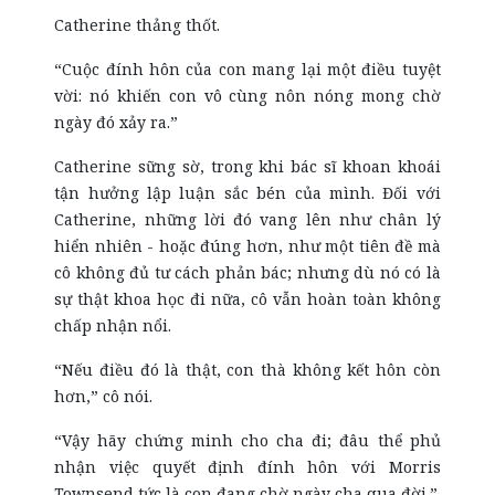
Catherine thảng thốt.
“Cuộc đính hôn của con mang lại một điều tuyệt
vời: nó khiến con vô cùng nôn nóng mong chờ
ngày đó xảy ra.”
Catherine sững sờ, trong khi bác sĩ khoan khoái
tận hưởng lập luận sắc bén của mình. Đối với
Catherine, những lời đó vang lên như chân lý
hiển nhiên - hoặc đúng hơn, như một tiên đề mà
cô không đủ tư cách phản bác; nhưng dù nó có là
sự thật khoa học đi nữa, cô vẫn hoàn toàn không
chấp nhận nổi.
“Nếu điều đó là thật, con thà không kết hôn còn
hơn,” cô nói.
“Vậy hãy chứng minh cho cha đi; đâu thể phủ
nhận việc quyết định đính hôn với Morris
Townsend tức là con đang chờ ngày cha qua đời.”