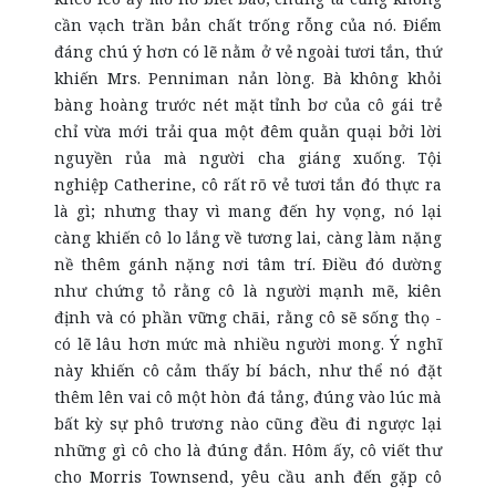
cần vạch trần bản chất trống rỗng của nó. Điểm
đáng chú ý hơn có lẽ nằm ở vẻ ngoài tươi tắn, thứ
khiến Mrs. Penniman nản lòng. Bà không khỏi
bàng hoàng trước nét mặt tỉnh bơ của cô gái trẻ
chỉ vừa mới trải qua một đêm quằn quại bởi lời
nguyền rủa mà người cha giáng xuống. Tội
nghiệp Catherine, cô rất rõ vẻ tươi tắn đó thực ra
là gì; nhưng thay vì mang đến hy vọng, nó lại
càng khiến cô lo lắng về tương lai, càng làm nặng
nề thêm gánh nặng nơi tâm trí. Điều đó dường
như chứng tỏ rằng cô là người mạnh mẽ, kiên
định và có phần vững chãi, rằng cô sẽ sống thọ -
có lẽ lâu hơn mức mà nhiều người mong. Ý nghĩ
này khiến cô cảm thấy bí bách, như thể nó đặt
thêm lên vai cô một hòn đá tảng, đúng vào lúc mà
bất kỳ sự phô trương nào cũng đều đi ngược lại
những gì cô cho là đúng đắn. Hôm ấy, cô viết thư
cho Morris Townsend, yêu cầu anh đến gặp cô