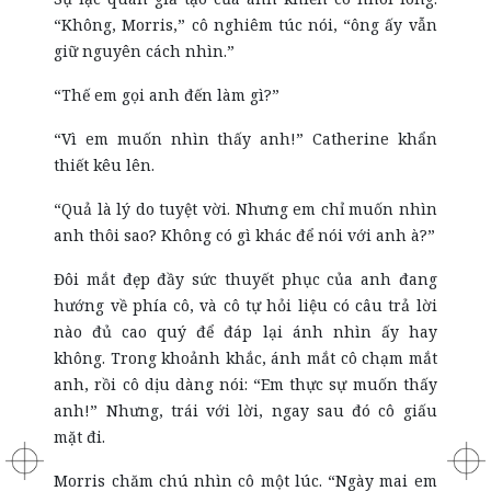
“Không, Morris,” cô nghiêm túc nói, “ông ấy vẫn
giữ nguyên cách nhìn.”
“Thế em gọi anh đến làm gì?”
“Vì em muốn nhìn thấy anh!” Catherine khẩn
thiết kêu lên.
“Quả là lý do tuyệt vời. Nhưng em chỉ muốn nhìn
anh thôi sao? Không có gì khác để nói với anh à?”
Đôi mắt đẹp đầy sức thuyết phục của anh đang
hướng về phía cô, và cô tự hỏi liệu có câu trả lời
nào đủ cao quý để đáp lại ánh nhìn ấy hay
không. Trong khoảnh khắc, ánh mắt cô chạm mắt
anh, rồi cô dịu dàng nói: “Em thực sự muốn thấy
anh!” Nhưng, trái với lời, ngay sau đó cô giấu
mặt đi.
Morris chăm chú nhìn cô một lúc. “Ngày mai em