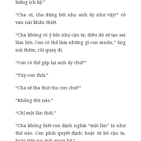
biếng ích kỷ.”
“Cha ơi, cha đừng bôi nhọ anh ấy như vậy!” cô
van nài khẩn thiết.
“Cha không có ý bôi nhọ cậu ta; điều đó sẽ tạo sai
lầm lớn. Con có thể làm những gì con muốn,” ông
nói thêm, rồi quay đi.
“Con có thể gặp lại anh ấy chứ?”
“Tùy con thôi.”
“Cha sẽ tha thứ cho con chứ?”
“Không đời nào.”
“Chỉ một lần thôi.”
“Cha không biết con định nghĩa “một lần” là như
thế nào. Con phải quyết định: hoặc từ bỏ cậu ta,
hoặc tiếp tục mối quan hệ.”