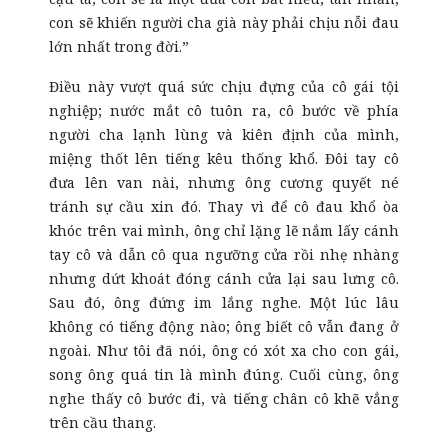
con sẽ khiến người cha già này phải chịu nỗi đau
lớn nhất trong đời.”
Điều này vượt quá sức chịu đựng của cô gái tội
nghiệp; nước mắt cô tuôn ra, cô bước về phía
người cha lạnh lùng và kiên định của mình,
miệng thốt lên tiếng kêu thống khổ. Đôi tay cô
đưa lên van nài, nhưng ông cương quyết né
tránh sự cầu xin đó. Thay vì để cô đau khổ òa
khóc trên vai mình, ông chỉ lặng lẽ nắm lấy cánh
tay cô và dẫn cô qua ngưỡng cửa rồi nhẹ nhàng
nhưng dứt khoát đóng cánh cửa lại sau lưng cô.
Sau đó, ông đứng im lắng nghe. Một lúc lâu
không có tiếng động nào; ông biết cô vẫn đang ở
ngoài. Như tôi đã nói, ông có xót xa cho con gái,
song ông quá tin là mình đúng. Cuối cùng, ông
nghe thấy cô bước đi, và tiếng chân cô khẽ vẳng
trên cầu thang.