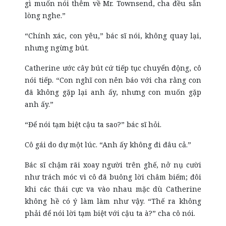
gì muốn nói thêm về Mr. Townsend, cha đều sẵn
lòng nghe.”
“Chính xác, con yêu,” bác sĩ nói, không quay lại,
nhưng ngừng bút.
Catherine ước cây bút cứ tiếp tục chuyển động, cô
nói tiếp. “Con nghĩ con nên báo với cha rằng con
đã không gặp lại anh ấy, nhưng con muốn gặp
anh ấy.”
“Để nói tạm biệt cậu ta sao?” bác sĩ hỏi.
Cô gái do dự một lúc. “Anh ấy không đi đâu cả.”
Bác sĩ chậm rãi xoay người trên ghế, nở nụ cười
như trách móc vì cô đã buông lời châm biếm; đôi
khi các thái cực va vào nhau mặc dù Catherine
không hề có ý làm làm như vậy. “Thế ra không
phải để nói lời tạm biệt với cậu ta à?” cha cô nói.