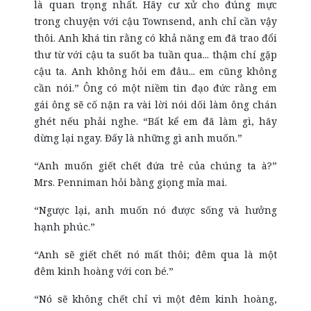
là quan trọng nhất. Hãy cư xử cho đúng mực
trong chuyện với cậu Townsend, anh chỉ cần vậy
thôi. Anh khá tin rằng có khả năng em đã trao đổi
thư từ với cậu ta suốt ba tuần qua... thậm chí gặp
cậu ta. Anh không hỏi em đâu... em cũng không
cần nói.” Ông có một niềm tin đạo đức rằng em
gái ông sẽ cố nặn ra vài lời nói dối làm ông chán
ghét nếu phải nghe. “Bất kể em đã làm gì, hãy
dừng lại ngay. Đấy là những gì anh muốn.”
“Anh muốn giết chết đứa trẻ của chúng ta à?”
Mrs. Penniman hỏi bằng giọng mỉa mai.
“Ngược lại, anh muốn nó được sống và hưởng
hạnh phúc.”
“Anh sẽ giết chết nó mất thôi; đêm qua là một
đêm kinh hoàng với con bé.”
“Nó sẽ không chết chỉ vì một đêm kinh hoàng,