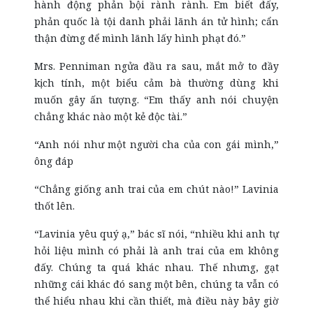
hành động phản bội rành rành. Em biết đấy,
phản quốc là tội danh phải lãnh án tử hình; cẩn
thận đừng để mình lãnh lấy hình phạt đó.”
Mrs. Penniman ngửa đầu ra sau, mắt mở to đầy
kịch tính, một biểu cảm bà thường dùng khi
muốn gây ấn tượng. “Em thấy anh nói chuyện
chẳng khác nào một kẻ độc tài.”
“Anh nói như một người cha của con gái mình,”
ông đáp
“Chẳng giống anh trai của em chút nào!” Lavinia
thốt lên.
“Lavinia yêu quý ạ,” bác sĩ nói, “nhiều khi anh tự
hỏi liệu mình có phải là anh trai của em không
đấy. Chúng ta quá khác nhau. Thế nhưng, gạt
những cái khác đó sang một bên, chúng ta vẫn có
thể hiểu nhau khi cần thiết, mà điều này bây giờ