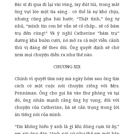
Bác sĩ đi qua đi lại vài vòng, tay đút túi, trong mắt
ông vụt lóe một tia sáng - có thể là sự khó chịu,
nhưng cũng pha hài hước. “Thật tình,” ông tự
nhủ, “mình tin con bé vẫn sẽ cố chấp... sẽ cố bám
trụ đến cùng!” Và ý nghĩ Catherine “bám trụ”
dường khá buồn cười, nó mở ra cả một viễn cảnh
thú vị đáng để theo dõi. Ông quyết định sẽ chờ
xem mọi chuyện diễn ra như thế nào.
CHƯƠNG XIX
Chính vì quyết tâm này mà ngày hôm sau ông tìm
cách có một cuộc nói chuyện riêng với Mrs.
Penniman. Ông cho gọi bà vào thư phòng và tại
đó, ông nhấn mạnh rằng ông hy vọng, đối với
chuyện của Catherine, bà sẽ cẩn trọng trong lời
ăn tiếng nói của mình.
“Em không hiểu ý anh là gì khi dùng cụm từ ấy,”
em gái ông đáp. “Anh nói cứ như thể em mới bập