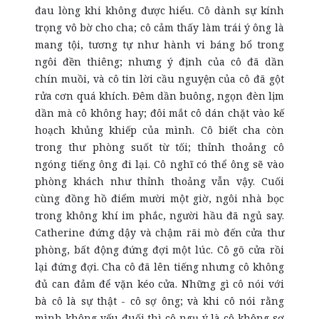
đau lòng khi không được hiểu. Cô dành sự kính
trọng vô bờ cho cha; cô cảm thấy làm trái ý ông là
mang tội, tương tự như hành vi báng bổ trong
ngôi đền thiêng; nhưng ý định của cô đã dần
chín muồi, và cô tin lời cầu nguyện của cô đã gột
rửa cơn quá khích. Đêm dần buông, ngọn đèn lịm
dần mà cô không hay; đôi mắt cô dán chặt vào kế
hoạch khủng khiếp của mình. Cô biết cha còn
trong thư phòng suốt từ tối; thỉnh thoảng cô
ngóng tiếng ông đi lại. Cô nghĩ có thể ông sẽ vào
phòng khách như thỉnh thoảng vẫn vậy. Cuối
cùng đồng hồ điểm mười một giờ, ngôi nhà bọc
trong không khí im phắc, người hầu đã ngủ say.
Catherine đứng dậy và chậm rãi mò đến cửa thư
phòng, bất động đứng đợi một lúc. Cô gõ cửa rồi
lại đứng đợi. Cha cô đã lên tiếng nhưng cô không
đủ can đảm để vặn kéo cửa. Những gì cô nói với
bà cô là sự thật - cô sợ ông; và khi cô nói rằng
mình không yếu đuối thì cô ngụ ý là cô không sợ