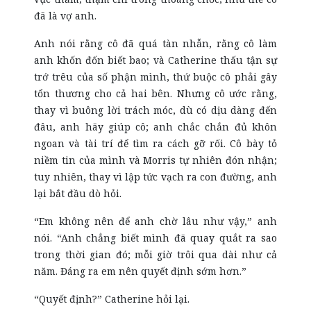
đã là vợ anh.
Anh nói rằng cô đã quá tàn nhẫn, rằng cô làm
anh khốn đốn biết bao; và Catherine thấu tận sự
trớ trêu của số phận mình, thứ buộc cô phải gây
tổn thương cho cả hai bên. Nhưng cô ước rằng,
thay vì buông lời trách móc, dù có dịu dàng đến
đâu, anh hãy giúp cô; anh chắc chắn đủ khôn
ngoan và tài trí để tìm ra cách gỡ rối. Cô bày tỏ
niềm tin của mình và Morris tự nhiên đón nhận;
tuy nhiên, thay vì lập tức vạch ra con đường, anh
lại bắt đầu dò hỏi.
“Em không nên để anh chờ lâu như vậy,” anh
nói. “Anh chẳng biết mình đã quay quắt ra sao
trong thời gian đó; mỗi giờ trôi qua dài như cả
năm. Đáng ra em nên quyết định sớm hơn.”
“Quyết định?” Catherine hỏi lại.