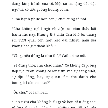
đang lảng tránh của cô. Một sự im lặng dài dặc
ngự trị; cô ước gì ông buông cô ra.
“Cha hạnh phúc hơn con,” cuối cùng cô nói.
“Cha không nghi ngờ về việc con cảm thấy bất
hạnh lúc này. Nhưng thà chịu đau khổ ba tháng
rồi vượt qua, còn hơn kéo dài nhiều năm mà
không bao giờ thoát khỏi.”
“Vâng, nếu đúng là như thế,” Catherine nói.
“Sẽ đúng thôi; cha chắc chắn.” Cô không đáp, ông
tiếp tục. “Con không có lòng tin vào sự sáng suốt,
sự dịu dàng, hay sự quan tâm cha dành cho
tương lai của con sao?”
“Ôi, cha,” cô lẩm bẩm.
“Con nghĩ cha không hiểu gì về bọn đàn ông sao:
những thói xấu, lầm lạc, những sự dối trá của