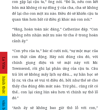
con gặp lại cậu ta,” ông nói. “Đó là, nếu con kết
hôn mà không có sự đồng ý của cha, cha sẽ không
để lại cho con một xu nào. Điều đó sẽ khiến cậu ta
quan tâm hơn bất cứ điều gì khác mà con nói.”
“Vâng, hoàn toàn xác đáng,” Catherine đáp. “Con
không nên nhận một xu nào từ cha ở trong hoàn
cảnh ấy.”
“Con yêu của ta,” bác sĩ cười nói, “sự mộc mạc của
con thật cảm động. Hãy nói đúng câu đó, với
La Vita
chính giọng điệu và vẻ mặt này với Mr.
Townsend, rồi ghi lại phản ứng của cậu ta. Câu
trả lời sẽ không mấy lịch sự đâu..., sự hằn học sẽ
hình thức
lộ ra; và cha sẽ vui vì điều đó, bởi như thế sẽ cho
thấy cha đúng đến mức nào. Trừ phi... cũng rất có
thể... con lại càng lún sâu hơn vì chính sự thô lỗ
đó.”
văn bản
“Anh ấy sẽ không bao giờ thô lỗ với con,”