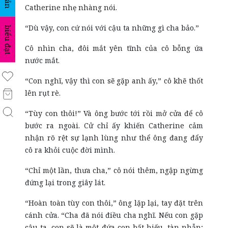
Catherine nhẹ nhàng nói.
“Dù vậy, con cứ nói với cậu ta những gì cha bảo.”
biểu đạt
Cô nhìn cha, đôi mắt yên tĩnh của cô bỗng ứa
nước mắt.
“Con nghĩ, vậy thì con sẽ gặp anh ấy,” cô khẽ thốt
lên rụt rè.
“Tùy con thôi!” Và ông bước tới rồi mở cửa để cô
bước ra ngoài. Cử chỉ ấy khiến Catherine cảm
nhận rõ rệt sự lạnh lùng như thể ông đang đẩy
cô ra khỏi cuộc đời mình.
“Chỉ một lần, thưa cha,” cô nói thêm, ngập ngừng
đứng lại trong giây lát.
“Hoàn toàn tùy con thôi,” ông lặp lại, tay đặt trên
cánh cửa. “Cha đã nói điều cha nghĩ. Nếu con gặp
cậu ta, con sẽ là một đứa con bất hiếu, tàn nhẫn;