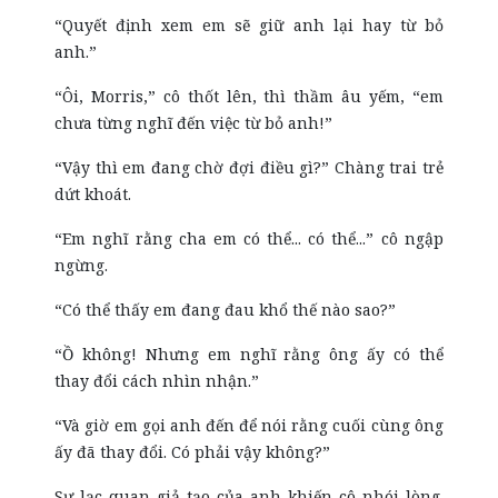
“Quyết định xem em sẽ giữ anh lại hay từ bỏ
anh.”
“Ôi, Morris,” cô thốt lên, thì thầm âu yếm, “em
chưa từng nghĩ đến việc từ bỏ anh!”
“Vậy thì em đang chờ đợi điều gì?” Chàng trai trẻ
dứt khoát.
“Em nghĩ rằng cha em có thể... có thể...” cô ngập
ngừng.
“Có thể thấy em đang đau khổ thế nào sao?”
“Ồ không! Nhưng em nghĩ rằng ông ấy có thể
thay đổi cách nhìn nhận.”
“Và giờ em gọi anh đến để nói rằng cuối cùng ông
ấy đã thay đổi. Có phải vậy không?”
Sự lạc quan giả tạo của anh khiến cô nhói lòng.