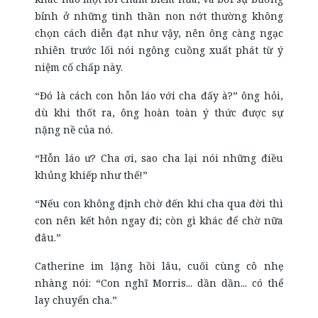
bỉnh ở những tinh thần non nớt thường không
chọn cách diễn đạt như vậy, nên ông càng ngạc
nhiên trước lối nói ngông cuồng xuất phát từ ý
niệm cố chấp này.
“Đó là cách con hỗn láo với cha đấy à?” ông hỏi,
dù khi thốt ra, ông hoàn toàn ý thức được sự
nặng nề của nó.
“Hỗn láo ư? Cha ơi, sao cha lại nói những điều
khủng khiếp như thế!”
“Nếu con không định chờ đến khi cha qua đời thì
con nên kết hôn ngay đi; còn gì khác để chờ nữa
đâu.”
Catherine im lặng hồi lâu, cuối cùng cô nhẹ
nhàng nói: “Con nghĩ Morris... dần dần... có thể
lay chuyển cha.”