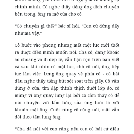
chính mình. Cô nghe thấy tiếng ông dịch chuyển
bên trong, ông ra mở cửa cho cô.
“Có chuyện gì thế?” bác sĩ hỏi. “Con cứ đứng đấy
như ma vậy.”
Cô bước vào phòng nhưng mất một lúc mới thốt
ra được điều mình muốn nói. Cha cô, đang khoác
áo choàng và đi dép lê, vẫn bận rộn trên bàn viết
và sau khi nhìn cô một lúc, chờ cô nói, ông tiếp
tục làm việc. Lưng ông quay về phía cô - cô bắt
đầu nghe thấy tiếng bút sột soạt trên giấy. Cô vẫn
đứng ở cửa, tim đập thình thịch dưới lớp áo, cô
mừng vì ông quay lưng lại bởi cô cảm thấy cô dễ
nói chuyện với tấm lưng của ông hơn là với
khuôn mặt ông. Cuối cùng cô cũng nói, mắt vẫn
dõi theo tấm lưng ông.
“Cha đã nói với con rằng nếu con có bất cứ điều