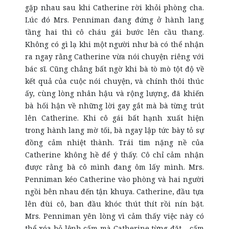
gặp nhau sau khi Catherine rời khỏi phòng cha.
Lúc đó Mrs. Penniman đang đứng ở hành lang
tầng hai thì cô cháu gái bước lên cầu thang.
Không có gì lạ khi một người như bà có thể nhận
ra ngay rằng Catherine vừa nói chuyện riêng với
bác sĩ. Cũng chẳng bất ngờ khi bà tò mò tột độ về
kết quả của cuộc nói chuyện, và chính thôi thúc
ấy, cùng lòng nhân hậu và rộng lượng, đã khiến
bà hối hận về những lời gay gắt mà bà từng trút
lên Catherine. Khi cô gái bất hạnh xuất hiện
trong hành lang mờ tối, bà ngay lập tức bày tỏ sự
đồng cảm nhiệt thành. Trái tim nặng nề của
Catherine không hề để ý thấy. Cô chỉ cảm nhận
được rằng bà cô mình đang ôm lấy mình. Mrs.
Penniman kéo Catherine vào phòng và hai người
ngồi bên nhau đến tận khuya. Catherine, đầu tựa
lên đùi cô, ban đầu khóc thút thít rồi nín bặt.
Mrs. Penniman yên lòng vì cảm thấy việc này có
thể xóa bỏ lệnh cấm mà Catherine từng đặt - cấm