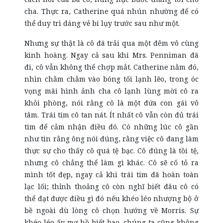
cha. Thực ra, Catherine quá nhún nhường để có
thể duy trì dáng vẻ bi lụy trước sau như một.
Nhưng sự thật là cô đã trải qua một đêm vô cùng
kinh hoàng. Ngay cả sau khi Mrs. Penniman đã
đi, cô vẫn không thể chợp mắt. Catherine nằm đó,
nhìn chằm chằm vào bóng tối lạnh lẽo, trong óc
vọng mãi hình ảnh cha cô lạnh lùng mời cô ra
khỏi phòng, nói rằng cô là một đứa con gái vô
tâm. Trái tim cô tan nát. Ít nhất cô vẫn còn đủ trái
tim để cảm nhận điều đó. Có những lúc cô gần
như tin rằng ông nói đúng, rằng việc cô đang làm
thực sự cho thấy cô quá tệ bạc. Cô đúng là tồi tệ,
nhưng cô chẳng thể làm gì khác. Cô sẽ cố tỏ ra
mình tốt đẹp, ngay cả khi trái tim đã hoàn toàn
lạc lối; thỉnh thoảng cô còn nghĩ biết đâu cô có
thể đạt được điều gì đó nếu khéo léo nhượng bộ ở
bề ngoài dù lòng cô chọn hướng về Morris. Sự
khéo léo ấy mơ hồ biết bao, chúng ta cũng không