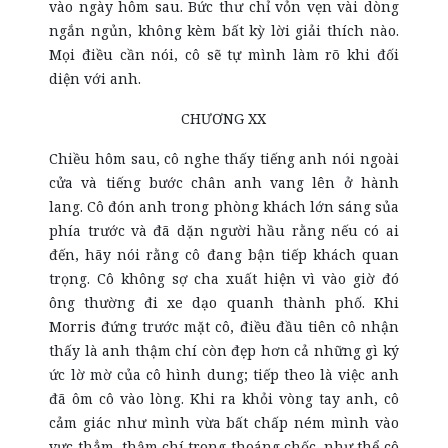
vào ngày hôm sau. Bức thư chỉ vỏn vẹn vài dòng
ngắn ngủn, không kèm bất kỳ lời giải thích nào.
Mọi điều cần nói, cô sẽ tự mình làm rõ khi đối
diện với anh.
CHƯƠNG XX
Chiều hôm sau, cô nghe thấy tiếng anh nói ngoài
cửa và tiếng bước chân anh vang lên ở hành
lang. Cô đón anh trong phòng khách lớn sáng sủa
phía trước và đã dặn người hầu rằng nếu có ai
đến, hãy nói rằng cô đang bận tiếp khách quan
trọng. Cô không sợ cha xuất hiện vì vào giờ đó
ông thường đi xe dạo quanh thành phố. Khi
Morris đứng trước mặt cô, điều đầu tiên cô nhận
thấy là anh thậm chí còn đẹp hơn cả những gì ký
ức lờ mờ của cô hình dung; tiếp theo là việc anh
đã ôm cô vào lòng. Khi ra khỏi vòng tay anh, cô
cảm giác như mình vừa bất chấp ném mình vào
vực thẳm, thậm chí trong thoáng chốc, như thể cô