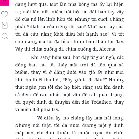
đang lướt qua. Một lần nữa bóng ma ấy lại hiện
ra; một lần nữa niềm hối tiếc lại đặt bàn tay vấy
đỏ của nó lên linh hồn tôi. Nhưng tôi cười. Chẳng
phải Yillah là của riêng tôi sao? Nhờ bàn tay của
tôi đã cứu nàng khỏi điều bất hạnh sao? Vì tốt
cho nàng, mà tôi đã liều chính bản thân tôi đây.
Vậy thì chìm xuống đi, chìm xuống đi, Aleema.
Khi sáng hôm sau, bật dậy từ giấc ngủ, các
đồng bạn của tôi thấy mặt trời đã lên quá xà
buồm, thay vì ở đằng đuôi vào giờ ấy như mọi
khi, họ thiết tha hỏi, “Bây giờ ta đi đâu?” Nhưng
thật ngắn gọn tôi cho họ biết, rằng sau khi dành
cả đêm để cân nhắc một vấn đề rất quan trọng,
tôi quyết định đi thuyền đến đảo Tedaihee, thay
vì miền đất phía tây.
Về điều ấy, họ chẳng lấy làm hài lòng.
Nhưng nói thật, tôi đã nuôi dưỡng một ý định
mập mờ, chỉ đơn thuần là muốn ngao du chút