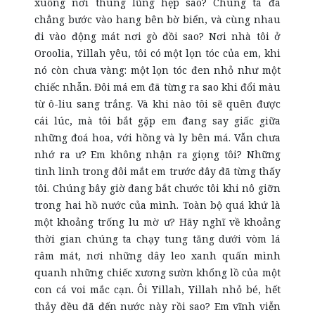
xuống nơi thung lũng hẹp sao? Chúng ta đã
chẳng bước vào hang bên bờ biển, và cùng nhau
đi vào động mát nơi gò đồi sao? Nơi nhà tôi ở
Oroolia, Yillah yêu, tôi có một lọn tóc của em, khi
nó còn chưa vàng: một lọn tóc đen nhỏ như một
chiếc nhẫn. Đôi má em đã từng ra sao khi đổi màu
từ ô-liu sang trắng. Và khi nào tôi sẽ quên được
cái lúc, mà tôi bắt gặp em đang say giấc giữa
những đoá hoa, với hồng và ly bên má. Vẫn chưa
nhớ ra ư? Em không nhận ra giọng tôi? Những
tinh linh trong đôi mắt em trước đây đã từng thấy
tôi. Chúng bây giờ đang bắt chước tôi khi nô giỡn
trong hai hồ nước của mình. Toàn bộ quá khứ là
một khoảng trống lu mờ ư? Hãy nghĩ về khoảng
thời gian chúng ta chạy tung tăng dưới vòm lá
râm mát, nơi những dây leo xanh quấn mình
quanh những chiếc xương sườn khổng lồ của một
con cá voi mắc cạn. Ôi Yillah, Yillah nhỏ bé, hết
thảy đều đã đến nước này rồi sao? Em vĩnh viễn