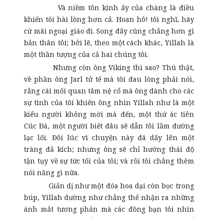
Và niềm tôn kính ấy của chàng là điều
khiến tôi hài lòng hơn cả. Hoan hô! tôi nghĩ, hãy
cứ mãi ngoại giáo đi. Song đấy cũng chẳng hơn gì
bản thân tôi; bởi lẽ, theo một cách khác, Yillah là
một thần tượng của cả hai chúng tôi.
Nhưng còn ông Viking thì sao? Thú thật,
về phần ông Jarl tử tế mà tôi đau lòng phải nói,
rằng cái mối quan tâm nệ cổ mà ông dành cho các
sự tình của tôi khiến ông nhìn Yillah như là một
kiểu người không mời mà đến, một thứ ác tiên
Cúc Đá, một người biết đâu sẽ dẫn tôi lầm đường
lạc lối. Đôi lúc vì chuyện này đã dấy lên một
tràng đả kích; nhưng ông sẽ chỉ hướng thái độ
tận tụy về sự tức tối của tôi; và rồi tôi chẳng thèm
nói năng gì nữa.
Giản dị như một đóa hoa dại còn bọc trong
búp, Yillah dường như chẳng thể nhận ra những
ánh mắt tương phản mà các đồng bạn tôi nhìn