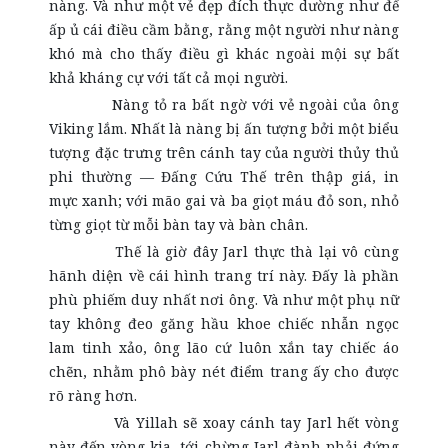
nàng. Và như một vẻ đẹp đích thực dường như để
ấp ủ cái điều cầm bằng, rằng một người như nàng
khó mà cho thấy điều gì khác ngoài mội sự bất
khả kháng cự với tất cả mọi người.
Nàng tỏ ra bất ngờ với vẻ ngoài của ông
Viking lắm. Nhất là nàng bị ấn tượng bởi một biểu
tượng đặc trưng trên cánh tay của người thủy thủ
phi thường — Đấng Cứu Thế trên thập giá, in
mực xanh; với mão gai và ba giọt máu đỏ son, nhỏ
từng giọt từ mỗi bàn tay và bàn chân.
Thế là giờ đây Jarl thực thà lại vô cùng
hãnh diện về cái hình trang trí này. Đấy là phần
phù phiếm duy nhất nơi ông. Và như một phụ nữ
tay không đeo găng hầu khoe chiếc nhẫn ngọc
lam tinh xảo, ông lão cứ luôn xắn tay chiếc áo
chẽn, nhằm phô bày nét điểm trang ấy cho được
rõ ràng hơn.
Và Yillah sẽ xoay cánh tay Jarl hết vòng
này đến vòng kia, tới chừng Jarl đành phải đứng