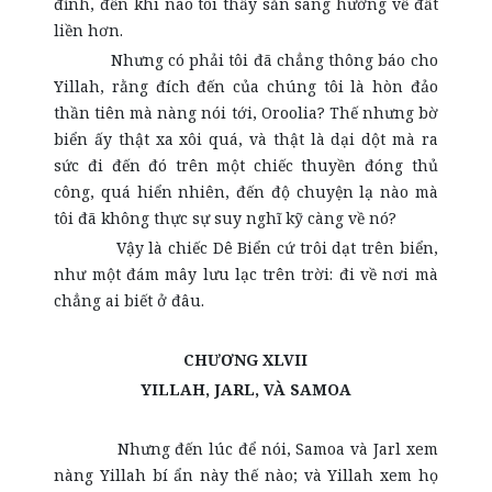
đỉnh, đến khi nào tôi thấy sẵn sàng hướng về đất
liền hơn.
Nhưng có phải tôi đã chẳng thông báo cho
Yillah, rằng đích đến của chúng tôi là hòn đảo
thần tiên mà nàng nói tới, Oroolia? Thế nhưng bờ
biển ấy thật xa xôi quá, và thật là dại dột mà ra
sức đi đến đó trên một chiếc thuyền đóng thủ
công, quá hiển nhiên, đến độ chuyện lạ nào mà
tôi đã không thực sự suy nghĩ kỹ càng về nó?
Vậy là chiếc Dê Biển cứ trôi dạt trên biển,
như một đám mây lưu lạc trên trời: đi về nơi mà
chẳng ai biết ở đâu.
CHƯƠNG XLVII
YILLAH, JARL, VÀ SAMOA
Nhưng đến lúc để nói, Samoa và Jarl xem
nàng Yillah bí ẩn này thế nào; và Yillah xem họ