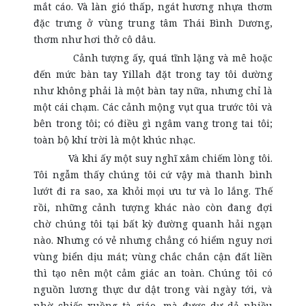
mắt cáo. Và làn gió thấp, ngát hương nhựa thơm
đặc trưng ở vùng trung tâm Thái Bình Dương,
thơm như hơi thở cô dâu.
Cảnh tượng ấy, quá tĩnh lặng và mê hoặc
đến mức bàn tay Yillah đặt trong tay tôi dường
như không phải là một bàn tay nữa, nhưng chỉ là
một cái chạm. Các cảnh mộng vụt qua trước tôi và
bên trong tôi; có điều gì ngâm vang trong tai tôi;
toàn bộ khí trời là một khúc nhạc.
Và khi ấy một suy nghĩ xâm chiếm lòng tôi.
Tôi ngẫm thấy chúng tôi cứ vậy mà thanh bình
lướt đi ra sao, xa khỏi mọi ưu tư và lo lắng. Thế
rồi, những cảnh tượng khác nào còn đang đợi
chờ chúng tôi tại bất kỳ đường quanh hải ngạn
nào. Nhưng có vẻ nhưng chẳng có hiểm nguy nơi
vùng biển dịu mát; vùng chắc chắn cận đất liền
thì tạo nên một cảm giác an toàn. Chúng tôi có
nguồn lương thực dư dật trong vài ngày tới, và
nhờ chiếc xuồng tà giáo, mà được dư dả nhiều