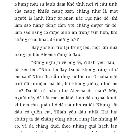
Nhưng nếu sự lãnh đạm khó tính nơi vị cứu tinh
của nàng khiến nàng xem chàng như là một
người lạ lạnh lùng từ Miền Bắc Cực nào đó, thì
làm sao nàng đồng cảm với chàng được? từ đó,
làm sao nàng có được bình an trong tâm hồn, khi
chẳng có ai khác để nương tựa?
Bấy giờ khi trở lại trong lều, một lần nữa
nàng lại hỏi Aleema đang ở đâu.
“Đừng nghĩ gì về ông ấy, Yillah yêu dấu,”
tôi kêu lên. “Nhìn tôi đây. Da tôi không trắng như
em sao? Nhìn đi, dẫu rằng từ lúc rời Oroolia mặt
trời đã nhuộm má tôi, tôi không giống như em
sao? Da tôi có nâu như Aleema da màu? Mấy
người này đã bắt cóc em khỏi hòn đảo ngoài khơi,
khi em còn quá nhỏ để mà nhớ ra tôi. Nhưng tôi
đâu có quên em, Yillah yêu dấu nhất. Ha! ha!
chúng ta đã chẳng cùng nhau rung lắc những lá
cọ, và đã chẳng đuổi theo những quả hạch lăn