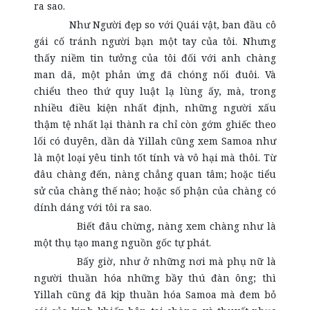
ra sao.
Như Người đẹp so với Quái vật, ban đầu cô
gái cố tránh người bạn một tay của tôi. Nhưng
thấy niềm tin tưởng của tôi đối với anh chàng
man dã, một phản ứng đã chóng nối đuôi. Và
chiểu theo thứ quy luật lạ lùng ấy, mà, trong
nhiều điều kiện nhất định, những người xấu
thậm tệ nhất lại thành ra chỉ còn gớm ghiếc theo
lối có duyên, dần dà Yillah cũng xem Samoa như
là một loại yêu tinh tốt tính và vô hại mà thôi. Từ
đâu chàng đến, nàng chẳng quan tâm; hoặc tiểu
sử của chàng thế nào; hoặc số phận của chàng có
dính dáng với tôi ra sao.
Biết đâu chừng, nàng xem chàng như là
một thụ tạo mang nguồn gốc tự phát.
Bấy giờ, như ở những nơi mà phụ nữ là
người thuần hóa những bầy thú đàn ông; thì
Yillah cũng đã kịp thuần hóa Samoa mà đem bỏ