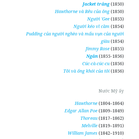
Jacket trắng
(1850)
Hawthorne và Rêu của ông
(1850)
Người 'Gee
(1853)
Người kéo vĩ cầm
(1854)
Pudding của người nghèo và mẩu vụn của người
giàu
(1854)
Jimmy Rose
(1855)
Ngắn
(1855-1856)
Cúc-cà-cúc-cu
(1856)
Tôi và ống khói của tôi
(1856)
Nước Mỹ ấy
Hawthorne
(1804–1864)
Edgar Allan Poe
(1809–1849)
Thoreau
(1817–1862)
Melville
(1819–1891)
William James
(1842–1910)