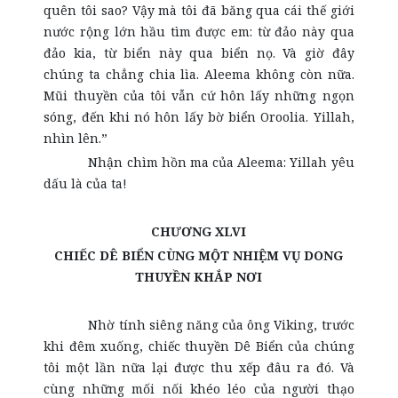
quên tôi sao? Vậy mà tôi đã băng qua cái thế giới
nước rộng lớn hầu tìm được em: từ đảo này qua
đảo kia, từ biển này qua biển nọ. Và giờ đây
chúng ta chẳng chia lìa. Aleema không còn nữa.
Mũi thuyền của tôi vẫn cứ hôn lấy những ngọn
sóng, đến khi nó hôn lấy bờ biển Oroolia. Yillah,
nhìn lên.”
Nhận chìm hồn ma của Aleema: Yillah yêu
dấu là của ta!
CHƯƠNG XLVI
CHIẾC DÊ BIỂN CÙNG MỘT NHIỆM VỤ DONG
THUYỀN KHẮP NƠI
Nhờ tính siêng năng của ông Viking, trước
khi đêm xuống, chiếc thuyền Dê Biển của chúng
tôi một lần nữa lại được thu xếp đâu ra đó. Và
cùng những mối nối khéo léo của người thạo