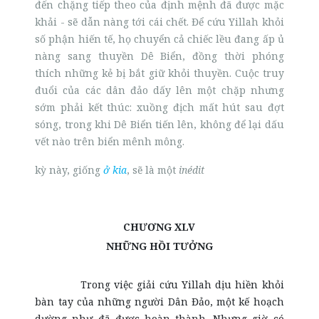
đến chặng tiếp theo của định mệnh đã được mặc
khải - sẽ dẫn nàng tới cái chết. Để cứu Yillah khỏi
số phận hiến tế, họ chuyển cả chiếc lều đang ấp ủ
nàng sang thuyền Dê Biển, đồng thời phóng
thích những kẻ bị bắt giữ khỏi thuyền. Cuộc truy
đuổi của các dân đảo dấy lên một chặp nhưng
sớm phải kết thúc: xuồng địch mất hút sau đợt
sóng, trong khi Dê Biển tiến lên, không để lại dấu
vết nào trên biển mênh mông.
kỳ này, giống
ở kia
, sẽ là một
inédit
CHƯƠNG XLV
NHỮNG HỒI TƯỞNG
Trong việc giải cứu Yillah dịu hiền khỏi
bàn tay của những người Dân Đảo, một kế hoạch
dường như đã được hoàn thành. Nhưng giờ có