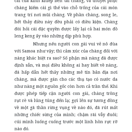
cái của kinh khiếp bên tai chàng, và thuyết phục
chàng kiếm cái gì thế vào chỗ trống của cái món
trang trí nơi mũi chàng. Về phần chàng, song le,
hết thảy điều này đều phải có điều kiện. Chàng
đòi hỏi cái đặc quyền được lấy lại cả hai món đồ
leng keng ấy vào những dịp phù hợp.
Nhưng nếu người con gái vui vẻ nô đùa
với Samoa như vậy; thì cảm xúc của chàng đối với
nàng khác biệt ra sao? Số phận mà nàng đã được
định sẵn, và mọi điều không ai hay biết về nàng,
đã hấp dẫn hết thảy những mê tín bản địa nơi
chàng, mà được gán cho các thụ tạo có nước da
như nàng một nguồn gốc còn hơn cả trần thế. Khi
được phép tiếp cận người con gái, chàng trông
rụt rè và lúng túng đến lạ; gợi lên sự tương đồng
về một gã thần rừng vụng về nào đó, đã rút mất
những chiếc sừng của mình; chậm rãi vẫy đuôi;
cúi mình luống cuống trước một linh hồn rực rỡ
nào đó.