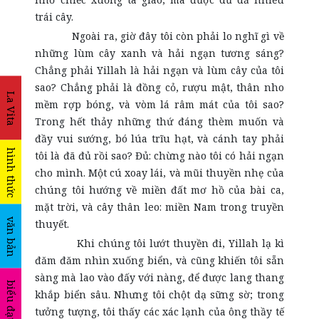
trái cây.
Ngoài ra, giờ đây tôi còn phải lo nghĩ gì về
những lùm cây xanh và hải ngạn tương sáng?
Chẳng phải Yillah là hải ngạn và lùm cây của tôi
sao? Chẳng phải là đồng cỏ, rượu mật, thân nho
La Vita
mềm rợp bóng, và vòm lá râm mát của tôi sao?
Trong hết thảy những thứ đáng thèm muốn và
đầy vui sướng, bó lúa trĩu hạt, và cánh tay phải
hình thức
tôi là đã đủ rồi sao? Đủ: chừng nào tôi có hải ngạn
cho mình. Một cú xoay lái, và mũi thuyền nhẹ của
chúng tôi hướng về miền đất mơ hồ của bài ca,
mặt trời, và cây thân leo: miền Nam trong truyền
văn bản
thuyết.
Khi chúng tôi lướt thuyền đi, Yillah lạ kì
đăm đăm nhìn xuống biển, và cũng khiến tôi sẵn
sàng mà lao vào đấy với nàng, để được lang thang
biểu đạt
khắp biển sâu. Nhưng tôi chột dạ sững sờ; trong
tưởng tượng, tôi thấy các xác lạnh của ông thầy tế